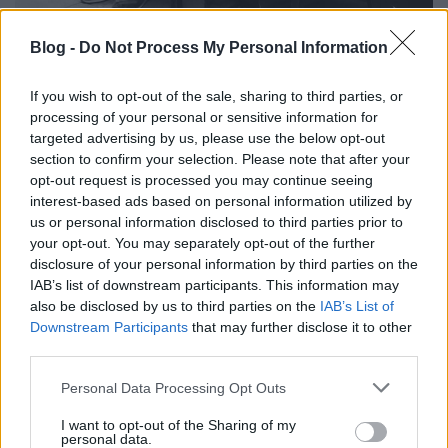
Blog -
Do Not Process My Personal Information
Ezt írták a szervezők az
eseményhez
:
If you wish to opt-out of the sale, sharing to third parties, or
Sajnálattal értesítünk mindenkit, hogy a Melvins
processing of your personal or sensitive information for
ebben a pillanatban mondta le a budapesti
targeted advertising by us, please use the below opt-out
koncertjét. ...
section to confirm your selection. Please note that after your
opt-out request is processed you may continue seeing
interest-based ads based on personal information utilized by
us or personal information disclosed to third parties prior to
your opt-out. You may separately opt-out of the further
disclosure of your personal information by third parties on the
IAB’s list of downstream participants. This information may
also be disclosed by us to third parties on the
IAB’s List of
Downstream Participants
that may further disclose it to other
third parties.
Please note that this website/app uses one or more Google
Personal Data Processing Opt Outs
services and may gather and store information including but
not limited to your visit or usage behaviour. You may click to
I want to opt-out of the Sharing of my
personal data.
grant or deny consent to Google and its third-party tags to