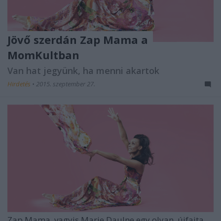
Jövő szerdán Zap Mama a
MomKultban
Van hat jegyünk, ha menni akartok
Hirdetés
•
2015. szeptember 27.
Zap Mama, vagyis Marie Daulne egy olyan, újfajta