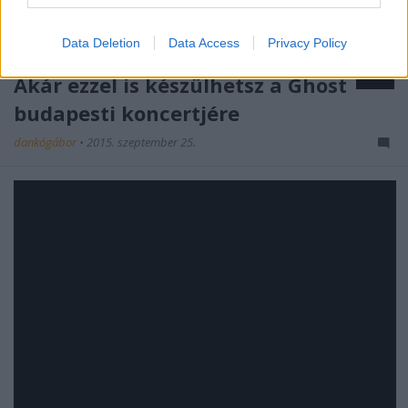
Data Deletion
Data Access
Privacy Policy
Akár ezzel is készülhetsz a Ghost
budapesti koncertjére
dankógábor
•
2015. szeptember 25.