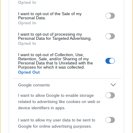
Opted In
use your data for below specified purposes in below Google
consent section.
I want to opt-out of the Sale of my
Itt az Ozone Mama új nagylemeze
Personal Data.
Opted In
Lángoló Premier
Lángoló
•
2015. szeptember 25.
I want to opt-out of processing my
Personal Data for Targeted Advertising.
Opted In
I want to opt-out of Collection, Use,
Retention, Sale, and/or Sharing of my
Personal Data that Is Unrelated with the
Purposes for which it was collected.
Opted Out
Google consents
I want to allow Google to enable storage
related to advertising like cookies on web or
device identifiers in apps.
I want to allow my user data to be sent to
Google for online advertising purposes.