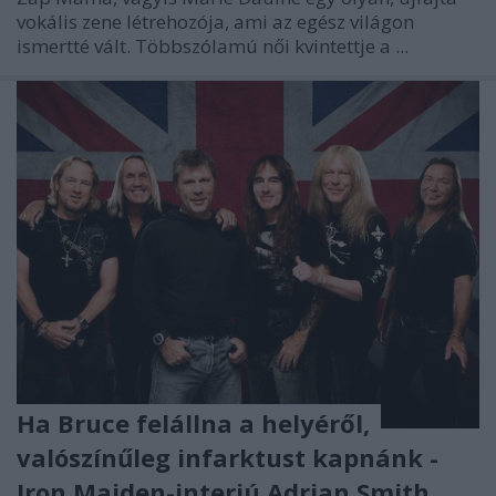
vokális zene létrehozója, ami az egész világon
ismertté vált. Többszólamú női kvintettje a ...
Ha Bruce felállna a helyéről,
valószínűleg infarktust kapnánk -
Iron Maiden-interjú Adrian Smith