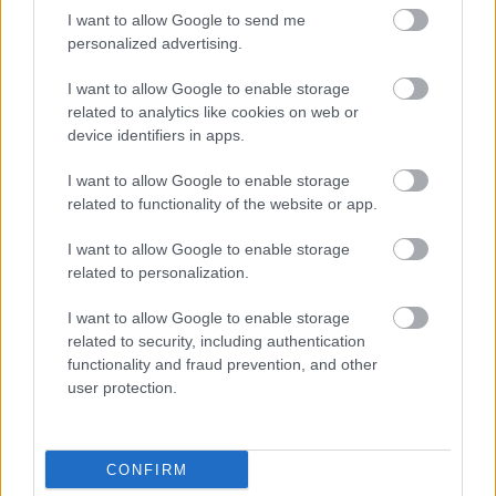
I want to allow Google to send me
personalized advertising.
I want to allow Google to enable storage
related to analytics like cookies on web or
device identifiers in apps.
A hazai vintagerock-színtér éllovas csapata, az
Ozone Mama
Sonic Glory
címmel elkészítette új
I want to allow Google to enable storage
nagylemezét, aminek itt és most van a premierje. A ...
related to functionality of the website or app.
I want to allow Google to enable storage
related to personalization.
I want to allow Google to enable storage
related to security, including authentication
functionality and fraud prevention, and other
user protection.
CONFIRM