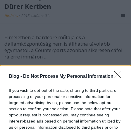
Dürer Kertben
Hirdetés
•
2015. október 01.
Elméletben a hardcore műfaja és a
dallamközpontúság nem is állhatna távolabb
egymástól, a Counterparts azonban sikeresen cáfol
rá erre immáron ...
Blog -
Do Not Process My Personal Information
If you wish to opt-out of the sale, sharing to third parties, or
processing of your personal or sensitive information for
targeted advertising by us, please use the below opt-out
section to confirm your selection. Please note that after your
opt-out request is processed you may continue seeing
interest-based ads based on personal information utilized by
us or personal information disclosed to third parties prior to