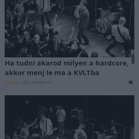
Ha tudni akarod milyen a hardcore,
akkor menj le ma a KVLTba
Lángoló
•
2015. október 02.