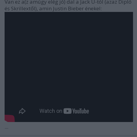
Van ez a(z amúgy elég jó) dal a Jack Ü-tól (azaz Dipló
és Skrillextől), amin Justin Bieber énekel:
...