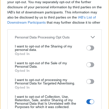
your opt-out. You may separately opt-out of the further
disclosure of your personal information by third parties on the
IAB’s list of downstream participants. This information may
also be disclosed by us to third parties on the
IAB’s List of
Downstream Participants
that may further disclose it to other
Megtalálták a számításukat
third parties.
Új klip a kultikus Timur Lenktől
Please note that this website/app uses one or more Google
Personal Data Processing Opt Outs
Nihil_AK
•
2015. október 01.
services and may gather and store information including but
not limited to your visit or usage behaviour. You may click to
I want to opt-out of the Sharing of my
personal data.
grant or deny consent to Google and its third-party tags to
Opted In
use your data for below specified purposes in below Google
consent section.
I want to opt-out of the Sale of my
Personal Data.
Opted In
I want to opt-out of processing my
Personal Data for Targeted Advertising.
Opted In
I want to opt-out of Collection, Use,
Retention, Sale, and/or Sharing of my
Personal Data that Is Unrelated with the
Kedves olvasóink, az a helyzet, hogy Magyarország
Purposes for which it was collected.