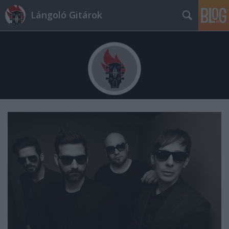
Lángoló Gitárok