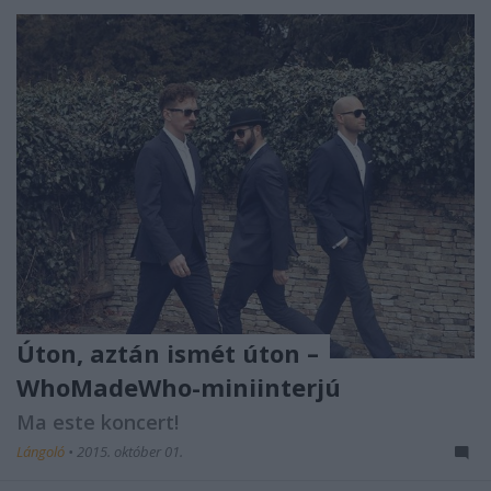
Úton, aztán ismét úton –
WhoMadeWho-miniinterjú
Ma este koncert!
Lángoló
•
2015. október 01.