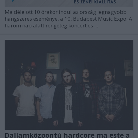
Ma délelőtt 10 órakor indul az ország legnagyobb
hangszeres eseménye, a 10. Budapest Music Expo. A
három nap alatt rengeteg koncert és ...
Dallamközpontú hardcore ma este a