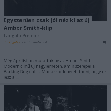
Egyszerűen csak jól néz ki az új
Amber Smith-klip
Lángoló Premier
dankógábor
•
2015. október 04.
Még áprilisban
mutattuk be
az Amber Smith
Modern
című új nagylemezén, amin szerepel a
Barking Dog
dal is. Már akkor lehetett tudni, hogy ez
lesz a ...