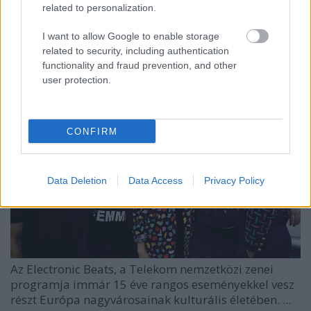
related to personalization.
fesztivál
Szponzorált Tartalom
•
2015. október 01.
I want to allow Google to enable storage
related to security, including authentication
functionality and fraud prevention, and other
user protection.
CONFIRM
Data Deletion
Data Access
Privacy Policy
Az Electronic Beats, a Telekom nemzetközi zenei
programja immár 15 éve rangos eseményekkel vesz
részt Európa nagyvárosainak kulturális életében. ...