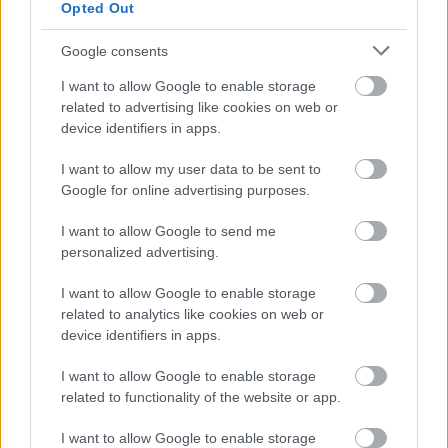
egyik, ha nem legjobb zenekara a Timur Lenk. Ez
Opted Out
persze eddig is többé-kevésbé köztudott volt, de ...
Google consents
I want to allow Google to enable storage
related to advertising like cookies on web or
device identifiers in apps.
I want to allow my user data to be sent to
Google for online advertising purposes.
I want to allow Google to send me
personalized advertising.
I want to allow Google to enable storage
related to analytics like cookies on web or
device identifiers in apps.
I want to allow Google to enable storage
Október közepén ismét Budapesten
related to functionality of the website or app.
az Electronic Beats
I want to allow Google to enable storage
Három helyszínen a kortárs elektronikus zenei