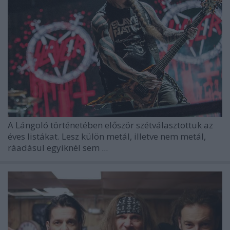
A Lángoló történetében először szétválasztottuk az
éves listákat. Lesz külön metál, illetve nem metál,
ráadásul egyiknél sem ...