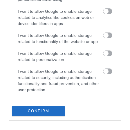
I want to allow Google to enable storage
related to analytics like cookies on web or
device identifiers in apps.
I want to allow Google to enable storage
related to functionality of the website or app.
I want to allow Google to enable storage
related to personalization.
I want to allow Google to enable storage
related to security, including authentication
functionality and fraud prevention, and other
Pár nappal a 70. születésnapja után elhunyt Ian
user protection.
Feaser "Lemmy" Kilmister. A hírek a rák egy
különösen agresszív fajtájáról szólnak, amit ...
CONFIRM