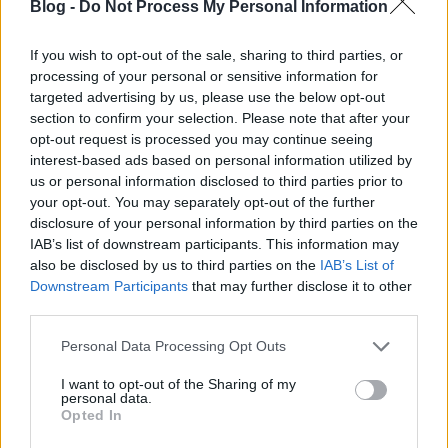
Blog -
Do Not Process My Personal Information
If you wish to opt-out of the sale, sharing to third parties, or
processing of your personal or sensitive information for
targeted advertising by us, please use the below opt-out
section to confirm your selection. Please note that after your
opt-out request is processed you may continue seeing
interest-based ads based on personal information utilized by
us or personal information disclosed to third parties prior to
your opt-out. You may separately opt-out of the further
disclosure of your personal information by third parties on the
IAB’s list of downstream participants. This information may
also be disclosed by us to third parties on the
IAB’s List of
Állítólag tutibiztos, hogy összeáll a
Downstream Participants
that may further disclose it to other
third parties.
Guns 'N Roses
Please note that this website/app uses one or more Google
Personal Data Processing Opt Outs
dankógábor
•
2015. december 30.
services and may gather and store information including but
not limited to your visit or usage behaviour. You may click to
I want to opt-out of the Sharing of my
personal data.
grant or deny consent to Google and its third-party tags to
Opted In
Naponta jönnek a Guns 'N Roses összeállásáról szóló
use your data for below specified purposes in below Google
pletykák, amik miatt a tényleges bejelentés már
consent section.