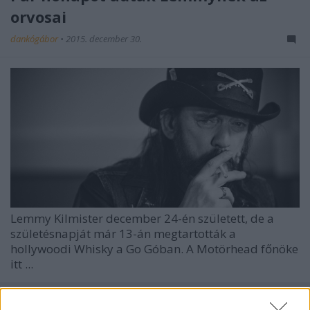
orvosai
dankógábor
•
2015. december 30.
Lemmy Kilmister december 24-én született, de a
születésnapját már 13-án megtartották a
hollywoodi Whisky a Go Góban. A Motörhead főnöke
itt ...