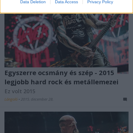
Data Deletion
Data Access
Privacy Policy
Egyszerre ocsmány és szép - 2015
legjobb hard rock és metállemezei
Ez volt 2015
Lángoló
•
2015. december 28.