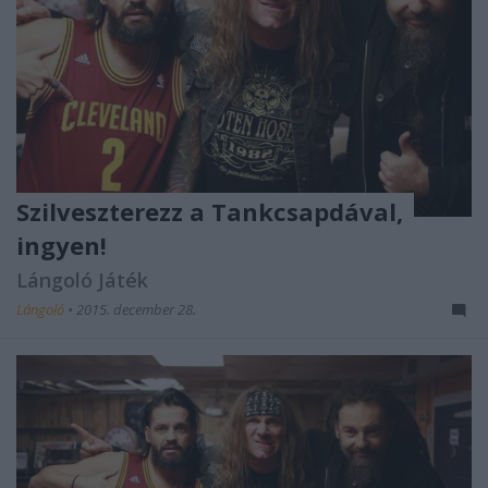
Szilveszterezz a Tankcsapdával,
ingyen!
Lángoló Játék
Lángoló
•
2015. december 28.