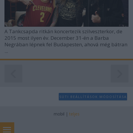
A Tankcsapda ritkán koncertezik szilveszterkor, de
2015 most ilyen év. December 31-én a Barba
Negrában lépnek fel Budapesten, ahová még bátran
...
SÜTI BEÁLLÍTÁSOK MÓDOSÍTÁSA
mobil
|
teljes