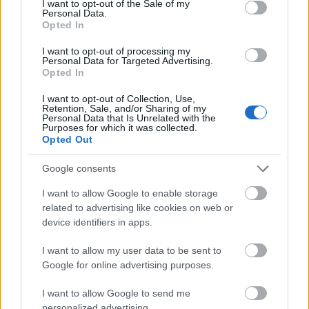
I want to opt-out of the Sale of my
lényegében mínuszos hír lesz a ...
Personal Data.
Opted In
I want to opt-out of processing my
Personal Data for Targeted Advertising.
Opted In
I want to opt-out of Collection, Use,
Retention, Sale, and/or Sharing of my
Personal Data that Is Unrelated with the
Purposes for which it was collected.
Opted Out
Google consents
I want to allow Google to enable storage
related to advertising like cookies on web or
device identifiers in apps.
I want to allow my user data to be sent to
Meghalt Lemmy
Google for online advertising purposes.
Born to lose, lived to win
I want to allow Google to send me
dankógábor
•
2015. december 29.
personalized advertising.