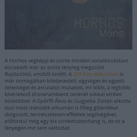
A Horhos végképp és szinte minden vonatkozásban
elszakadt már az azóta tényleg megszűnt
Bajdázótól, amiből kinőtt. A
2014-es debütálás
is
már önmagában kiteljesedett, egységes és egyedi
zeneiséget és arculatot mutatott, mi több, a legtöbb
kísérletező drone/ambient zenénél sokkal ember
közelibbet. A Győrffi Ákos és Gugyella Zoltán alkotta
duó most második albumán is főleg gitárokkal
dolgozott, természetesen effektek segítségével,
előfordul még egy kis szintetizátorhang is, de ez a
lényegen mit sem változtat.