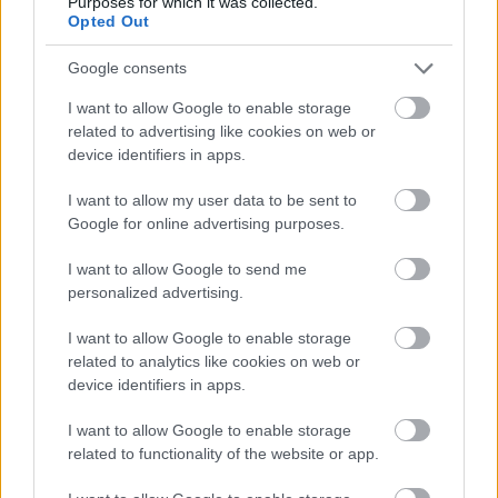
Purposes for which it was collected.
a feldolgozás pedig valódi veszélyeket rejt, az
Opted Out
önismeret kényelmetlen élményét. De nem kell
megijedni, a Horhos zenéje a legkevésbé sem
Google consents
kegyetlen, sőt, igen hallgatóbarát, minden csilingel
I want to allow Google to enable storage
és finoman áramlik, a témák virágsziromként
related to advertising like cookies on web or
bomlanak ki, fények és színek állnak össze képekké
device identifiers in apps.
és hangulatokká. Nem is csak az ambient zenékkel
rokon, de a nyolcvanas években született pasztell-
I want to allow my user data to be sent to
gitárzenékkel is, ám a dream-poptól jóval odébb
Google for online advertising purposes.
járunk – miközben akár ennek a lebegős műfajnak a
magas fokát is kijelölik. Persze náluk nincs semmi
I want to allow Google to send me
elkenve, a modorosság és a (pop) műviség nem
personalized advertising.
kenyerük. A Horhos tehát felkínál valamit, és a
szöveteiben ott rejtőznek az azonosulásra hívó jelek,
I want to allow Google to enable storage
és ahogy mondtuk ritka élvezetes és hallgatóbarát,
related to analytics like cookies on web or
csak hát ez az édes méz nem cseppen le sosem,
device identifiers in apps.
ellenben a bensőben érlelődik, és ezt az élményt
érdemes magunkkal vinni. Az őszinte önfelfedezés
I want to allow Google to enable storage
related to functionality of the website or app.
tehát igen kényes dolog, ám aki nem kívánja a
veszélyekkel teli utat járni, hallgathatja műfaj tiszta