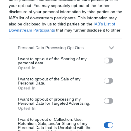
éppúgy, mint dzsesszben, rockban, vagy
your opt-out. You may separately opt-out of the further
ambientben.
disclosure of your personal information by third parties on the
IAB’s list of downstream participants. This information may
Ebből már sejthető, hogy a Horhos ezen kevesek
also be disclosed by us to third parties on the
IAB’s List of
közé sorolható. A szokásos kategóriákat hagyjuk is,
Downstream Participants
that may further disclose it to other
egyszerűen varázslatos ez a muzsika, sokadik
third parties.
hallgatásra is elszáll az esélye, hogy megfejtsem, és
részleteiben, kivitelezésében próbáljam tetten érni.
Please note that this website/app uses one or more Google
Personal Data Processing Opt Outs
Mert addig követhető, hogy effektezett gitárokat
services and may gather and store information including but
pengetnek és az előállt hangokat hosszan kitartva
not limited to your visit or usage behaviour. You may click to
I want to opt-out of the Sharing of my
personal data.
nyújtóznak a terek rengetegében, aztán már azon
grant or deny consent to Google and its third-party tags to
Opted In
kapom magam, hogy nem is érdekel semmi egyéb,
use your data for below specified purposes in below Google
csak megint engedem magam beszippantódni.
consent section.
I want to opt-out of the Sale of my
Personal Data.
Beszédes az album tematikája is, a címben jelzett
Opted In
hegy
az emberélet útjának feléhez érést
szimbolizálja, amit aztán, mint tudjuk, követ a sötét
I want to opt-out of processing my
erdőbe jutás, a lélek sötét éjszakájában való
Personal Data for Targeted Advertising.
Opted In
bolyongás és az abból való kiútkeresés. Már ha
addig eljutunk, mert ennek nincs köze sem
I want to opt-out of Collection, Use,
napszakhoz, sem pedig átlátható útkereséshez. Ez a
Retention, Sale, and/or Sharing of my
Personal Data that Is Unrelated with the
tapasztalatszerzés után főleg a feldolgozás ideje. Ez