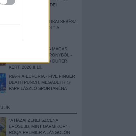
BESZÁMOLÓNK AZ IDEI
SZIGETRŐL
EGY HALLÁSPLASZTIKAI SEBÉSZ
NAPLÓJA - ILYEN VOLT A
SWANSRÓL SZÓLÓ
DOKUMENTUMFILM
MÉLY FÉRFIBÁNAT A MAGAS
ELEFÁNTCSONTTORONYBÓL -
LEPROUS, KLONE @ DÜRER
KERT, 2020.II.19.
RIA-RIA-EUFÓRIA - FIVE FINGER
DEATH PUNCH, MEGADETH @
PAPP LÁSZLÓ SPORTARÉNA
RJÚK
“A HAZAI ZENEI SZCÉNA
ERŐSEBB, MINT BÁRMIKOR” -
RÓQA-PREMIER A LÁNGOLÓN