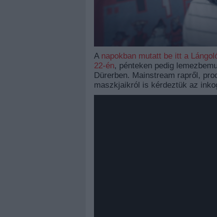
A
napokban mutatt be itt a Lángol
22-én
, pénteken pedig lemezbemu
Dürerben. Mainstream rapről, prod
maszkjaikról is kérdeztük az inko