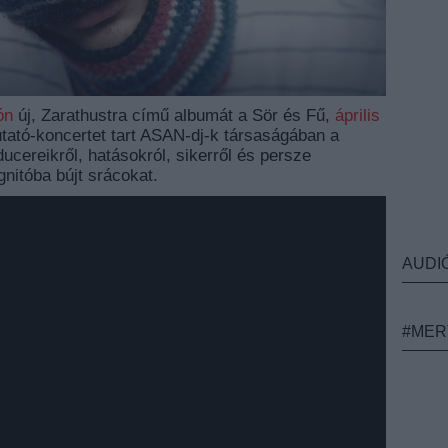
ón
új, Zarathustra című albumát a Sör és Fű,
április
tató-koncertet tart ASAN-dj-k társaságában a
ucereikről, hatásokról, sikerről és persze
gnitóba bújt srácokat.
AUDI
#MER