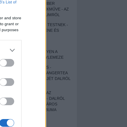
B’s List of
EGY DÜHÖS VÉNEMBER
UNIVERZÁLIS REMEKMŰVE - AZ
ÚJ BOB DYLAN-ALBUMRÓL
er and store
to grant or
ZENE LÉLEKNEK ÉS TESTNEK -
ed purposes
AUTENTIKUS NÉPZENE ÉS
KÖLTÉSZET
ÚJJÁSZÜLETETT
SZOMORKODÁS - ILYEN A
KATATONIA ÚJ NAGYLEMEZE
CROCODILE NERVES -
HALLGASD MEG AZ ANGERTEA
MA MEGJELENT EP-JÉT DALRÓL
DALRA!
A FELELŐSSÉGTŐL AZ
ELLOPOTT FÖLDIG - DALRÓL
DALRA A KÉPZELT VÁROS
SAMIZDAT CÍMŰ ALBUMA
ETÉS