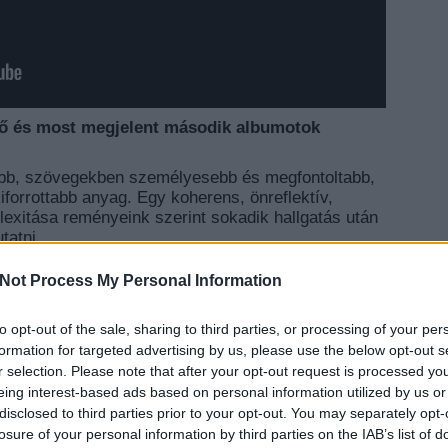
ső és most megjelent második albumotok
sabb, szövegekben személyesebb és megfontoltabb,
iforrottabb anyag. Egy koherens, önreflektív,
exitása reményeink szerint sokadik hallgatás után
tatni.
cereket? Legalább hatásadóként közreműködtek a
Not Process My Personal Information
gszerelésileg Zomblaze, Suhov és társaiban?
emélyes összhang alapján jön létre, ami nyilván a
to opt-out of the sale, sharing to third parties, or processing of your per
smódot is jelenti. Van, hogy küldenek száz zenét és
EZT 
formation for targeted advertising by us, please use the below opt-out s
amelyiket a legjobban érezzük, és van, hogy csak
r selection. Please note that after your opt-out request is processed y
álódva - akár az orrunk előtt. Akármelyik módszer
eing interest-based ads based on personal information utilized by us or
tek is, mire elérik a végső formájukat. Ezek után
disclosed to third parties prior to your opt-out. You may separately opt-
enéket, szóval mindenkivel, aki hozzátett,
losure of your personal information by third parties on the IAB’s list of
t veszünk az instrumentálok kialakulásában, mindent