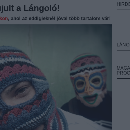
HIRD
ult a Lángoló!
nkon
, ahol az eddigieknél jóval több tartalom vár!
LÁNG
MAGA
PRO