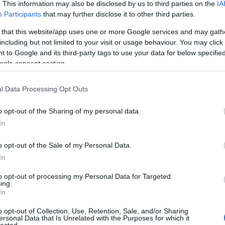
. This information may also be disclosed by us to third parties on the
IA
és a közreműködőkkel, akiknek innen is hatalmas
Participants
that may further disclose it to other third parties.
 státuszban létezni, mégis körülünnepeltnek és
 that this website/app uses one or more Google services and may gath
dóként működni?
including but not limited to your visit or usage behaviour. You may click 
 to Google and its third-party tags to use your data for below specifi
övetkeztetéseket vonhat le belőle az ember és fals
ogle consent section.
zemben. Annak minden esetben örülünk, ha egy
de a cikkek egy nemlétező hírnevet hazudhatnak,
s közreadásával véget ér a "showbiznisz". A
l Data Processing Opt Outs
ság fontos dolog. A rap alapköve is. De
 nem esik jól néha, ha pozitív kritikákat kapunk,
o opt-out of the Sharing of my personal data.
eljutnak a gondolataink. Viszont néha az egész
In
álhat emiatt. Másfelől egy szubkultúrának a
yébként véges terhelhetőségű promóciót képes
apból is mi folynánk, de néha már így is sok. Lévén
o opt-out of the Sale of my Personal Data.
ló dologról van szó. Csak a legjobb zenéket akarjuk
In
t és átadni azokat a gondolatokat, amikről
ek. Nem akarunk nagyobb sikert, mint ami megillet
to opt-out of processing my Personal Data for Targeted
ing.
érne a zenénk és masszív, pozitív változást hozna
In
 ez nem jelent tömegeket.
eam-szinten, rádióban, Pilvakereken nagyon
o opt-out of Collection, Use, Retention, Sale, and/or Sharing
ersonal Data that Is Unrelated with the Purposes for which it
-hop sikeréről?
HIRD
lected.