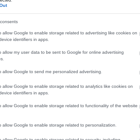
Out
z is, hogy a kultúra mennyire rétegelt, mennyire
tályozni azt. Az esztétikai értékekről pedig lehet
 nem hozza közelebb az igazságot. A nagyobb
consents
produkciók nagyobb közönségnek szólnak, nagyobb
zetben élőknek, több korosztálynak egyszerre. Nem
o allow Google to enable storage related to advertising like cookies on
 rádióban, de hordozhat értéket attól függetlenül,
evice identifiers in apps.
ában távol áll tőlünk.
o allow my user data to be sent to Google for online advertising
t kéne megvetnem, mert az önkifejezés más
s.
épmutatás lenne. Abban viszont határozott a
n őszinte. Akiknek az egyetlen elve a haszon és
to allow Google to send me personalized advertising.
zettel, hogy mainstream előadó és ezért
i tele tömegek fejét, az nem okés.
o allow Google to enable storage related to analytics like cookies on
magyar hip-hop-formációk, producerek, akikre
evice identifiers in apps.
kkel együttműködést terveztek a jövőben?
BESZ
l gondolunk, rengetek jó zenész, producer és MC él
o allow Google to enable storage related to functionality of the website
munkássága már most megkerülhetetlen és sok
esz. Nem tudjuk, milyen szempont alapján
öt". Merjük azt hinni, hogy egy egyedi és új dolgot
o allow Google to enable storage related to personalization.
k régivel érezzük, hogy - bár máshonnan közelítjük
gyanoda találunk. Sok elvi kérdésben hasonlóan
o allow Google to enable storage related to security, including