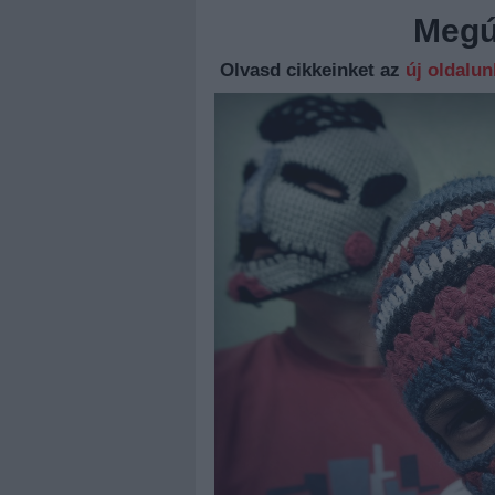
Megúj
Olvasd cikkeinket az
új oldalu