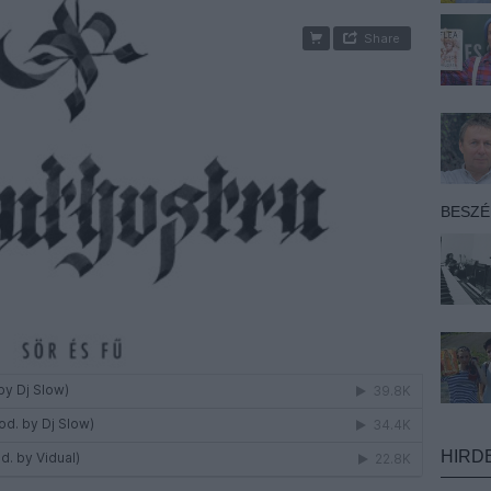
BESZ
HIRD