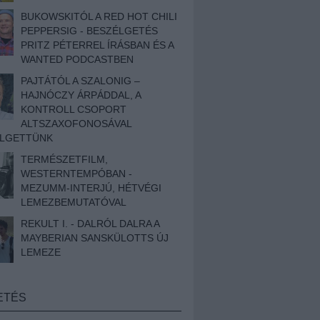
BUKOWSKITÓL A RED HOT CHILI
PEPPERSIG - BESZÉLGETÉS
PRITZ PÉTERREL ÍRÁSBAN ÉS A
WANTED PODCASTBEN
PAJTÁTÓL A SZALONIG –
HAJNÓCZY ÁRPÁDDAL, A
KONTROLL CSOPORT
ALTSZAXOFONOSÁVAL
ÉLGETTÜNK
TERMÉSZETFILM,
WESTERNTEMPÓBAN -
MEZUMM-INTERJÚ, HÉTVÉGI
LEMEZBEMUTATÓVAL
REKULT I. - DALRÓL DALRA A
MAYBERIAN SANSKÜLOTTS ÚJ
LEMEZE
ETÉS