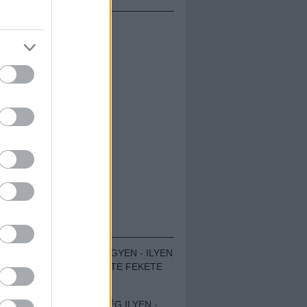
ÁMOLÓK
ZENÉS TÁBOR A HEGYEN - ILYEN
VOLT A VÍRUS SZÜLTE FEKETE
ZAJ FESZTIVÁL
SOHA NEM VOLT MÉG ILYEN -