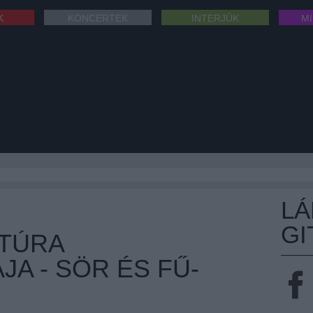
K
KONCERTEK
INTERJÚK
M
L
GI
LTÚRA
A - SÖR ÉS FŰ-