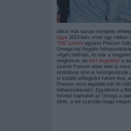
Mikor már lassan mindenki elfele
ügye
2013-ban, most úgy robban újr
TMZ szerint
ugyanis Presser Gábo
Omega-dal illegális felhasználás
végén hallható, és már a megjele
megkésve, de
kért engedélyt
a da
szerint Presser ebbe bele is ment,
szabályos úton is lezongorázzák 
is küldött előlegként három éve, 
Presser most legalább két fél milli
felhasználásáért. Egyébként a Bl
forintot kaphatott az Omega a dalé
tűnik, a dal szerzője maga mégse