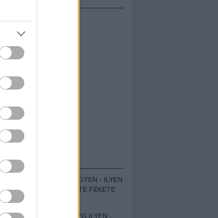
ÁMOLÓK
ZENÉS TÁBOR A HEGYEN - ILYEN
VOLT A VÍRUS SZÜLTE FEKETE
ZAJ FESZTIVÁL
SOHA NEM VOLT MÉG ILYEN -