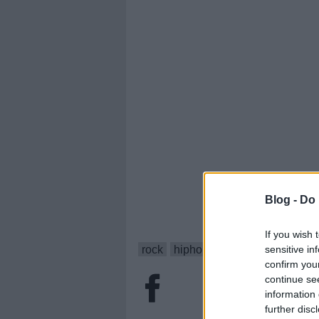
Blog -
Do 
If you wish 
sensitive in
rock
hiphop
hír
kanye west
p
confirm you
continue se
information 
further disc