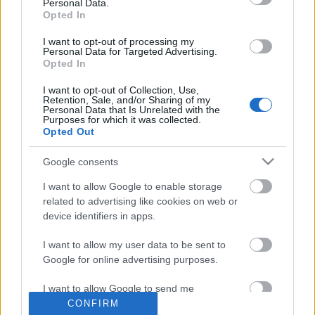
Personal Data.
Opted In
I want to opt-out of processing my
Personal Data for Targeted Advertising.
Címkék:
rock
ac/dc
hír
acdc
Opted In
I want to opt-out of Collection, Use,
Retention, Sale, and/or Sharing of my
Personal Data that Is Unrelated with the
Purposes for which it was collected.
Ajánlott bejegyzések:
Opted Out
Google consents
Kanye West nem ad ki több lemezt, amíg
meg nem szabadul a kiadóitól
I want to allow Google to enable storage
related to advertising like cookies on web or
device identifiers in apps.
Dave Grohl dalt írt egy tízéves dobos
I want to allow my user data to be sent to
kislányról
Google for online advertising purposes.
I want to allow Google to send me
personalized advertising.
CONFIRM