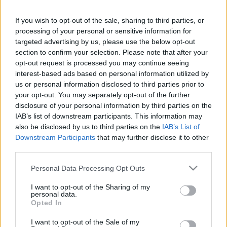
If you wish to opt-out of the sale, sharing to third parties, or
processing of your personal or sensitive information for
targeted advertising by us, please use the below opt-out
Még megy az AC/DC turnéja (illetve folytatódik
section to confirm your selection. Please note that after your
opt-out request is processed you may continue seeing
ősszel), de Cliff Williams, a zenekar 66 éves
interest-based ads based on personal information utilized by
basszusgitárosa egy interjúban elárulta, hogy a
us or personal information disclosed to third parties prior to
körút végén befejezi az aktív zenélést. A zenésznek az
your opt-out. You may separately opt-out of the further
lett sok, hogy annyi minden megváltozott a csapat
disclosure of your personal information by third parties on the
körül. Malcolm Young gitáos betegség miatt szállt ki,
IAB’s list of downstream participants. This information may
Phil Rudd dobos túl zűrös lett, Brian Johnson énekes
also be disclosed by us to third parties on the
IAB’s List of
pedig a hallását veszítette el szinte teljesen, azért
Downstream Participants
that may further disclose it to other
távozott. Ez Williams számára már nem ugyanaz, és
third parties.
úgy érzi, akkor cselekszik helyesen, ha a turné végén
szögre akasztja a basszusgitárt. Williams amúgy
Please note that this website/app uses one or more Google
Personal Data Processing Opt Outs
1977 óta zenél az AC/DC-ben, Angus Young mellett ő
services and may gather and store information including but
van a legrégebb óta a zenekarban. Nem mintha
not limited to your visit or usage behaviour. You may click to
I want to opt-out of the Sharing of my
personal data.
most nem így lenne, de ha ő kiszáll, tényleg csak
grant or deny consent to Google and its third-party tags to
Opted In
Angus Young szólózenekara lesz az AC/DC.
use your data for below specified purposes in below Google
consent section.
I want to opt-out of the Sale of my