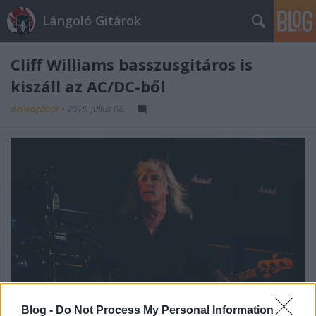
Lángoló Gitárok
Cliff Williams basszusgitáros is
kiszáll az AC/DC-ből
dankógábor
•
2016. július 08.
Blog -
Do Not Process My Personal Information