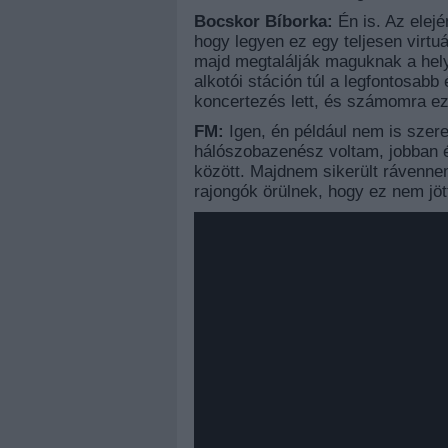
Bocskor Bíborka:
Én is. Az elejé
hogy legyen ez egy teljesen virtuá
majd megtalálják maguknak a hely
alkotói stáción túl a legfontosabb
koncertezés lett, és számomra ez
FM:
Igen, én például nem is szere
hálószobazenész voltam, jobban
között. Majdnem sikerült rávenne
rajongók örülnek, hogy ez nem jöt