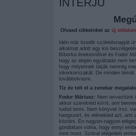
INTERJÚ
Megúj
Olvasd cikkeinket az
új oldalu
Idén már tizedik születésnapját 
alkalmat adott egy kis beszélget
Bíborka énekesnővel és Fodor Máriu
hogy az elején egyáltalán nem terv
hogy milyennek látják nemrég me
sikerkorszakát. De minden témát 
továbbolvasni.
Tíz év telt el a zenekar megalak
Fodor Máriusz:
Nem terveztünk il
akkor szeretnéd kiírni, ami benne
tudod tenni. Nem könyvet írsz, v
hangszert, és elénekled azt, ami a
közölni. Én nagyon-nagyon elégede
gondoltam volna, hogy ennyi ember
mint most. Szóval elégedett embe