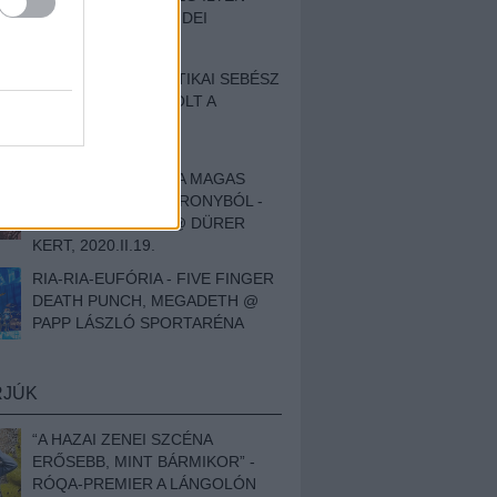
BESZÁMOLÓNK AZ IDEI
SZIGETRŐL
EGY HALLÁSPLASZTIKAI SEBÉSZ
NAPLÓJA - ILYEN VOLT A
SWANSRÓL SZÓLÓ
DOKUMENTUMFILM
MÉLY FÉRFIBÁNAT A MAGAS
ELEFÁNTCSONTTORONYBÓL -
LEPROUS, KLONE @ DÜRER
KERT, 2020.II.19.
RIA-RIA-EUFÓRIA - FIVE FINGER
DEATH PUNCH, MEGADETH @
PAPP LÁSZLÓ SPORTARÉNA
RJÚK
“A HAZAI ZENEI SZCÉNA
ERŐSEBB, MINT BÁRMIKOR” -
RÓQA-PREMIER A LÁNGOLÓN