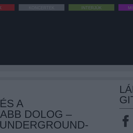
K
KONCERTEK
INTERJÚK
M
L
GI
ÉS A
ABB DOLOG –
 UNDERGROUND-