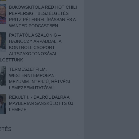
BUKOWSKITÓL A RED HOT CHILI
PEPPERSIG - BESZÉLGETÉS
PRITZ PÉTERREL ÍRÁSBAN ÉS A
WANTED PODCASTBEN
PAJTÁTÓL A SZALONIG –
HAJNÓCZY ÁRPÁDDAL, A
KONTROLL CSOPORT
ALTSZAXOFONOSÁVAL
ÉLGETTÜNK
TERMÉSZETFILM,
WESTERNTEMPÓBAN -
MEZUMM-INTERJÚ, HÉTVÉGI
LEMEZBEMUTATÓVAL
REKULT I. - DALRÓL DALRA A
MAYBERIAN SANSKÜLOTTS ÚJ
LEMEZE
ETÉS