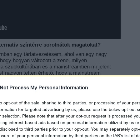
ternatív színtérre sorolnátok magatokat?
ban egy tárlatvezetésem, ahol van egy nagy
, hogy hogyan változott a zene, milyen
 a szubkultúrában és a mainstreamben mi jelent
t nagyon tetten érhető, hogy a mainstream
z a metszéspontja annak, ami ma történik a
diót és a hasonlókat is beleértve. Most nincs is
Not Process My Personal Information
ntem.
ogy van egy pár dalotok, amik a világ bármely
to opt-out of the sale, sharing to third parties, or processing of your per
e csak pár ezren hallgatták meg őket. Melyekre
EZT 
formation for targeted advertising by us, please use the below opt-out s
r selection. Please note that after your opt-out request is processed y
eing interest-based ads based on personal information utilized by us or
 Szerelemtabletta szimfonikus verziójára. Tényleg
on vájt fülű hallgatóinkat érik el ezek a dalok, és
disclosed to third parties prior to your opt-out. You may separately opt-
 Ezek azokhoz szólnak, akiket még érdekel az, hogy
losure of your personal information by third parties on the IAB’s list of