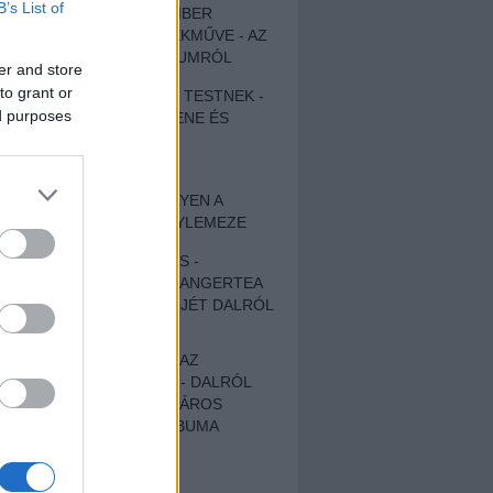
B’s List of
EGY DÜHÖS VÉNEMBER
UNIVERZÁLIS REMEKMŰVE - AZ
ÚJ BOB DYLAN-ALBUMRÓL
er and store
to grant or
ZENE LÉLEKNEK ÉS TESTNEK -
ed purposes
AUTENTIKUS NÉPZENE ÉS
KÖLTÉSZET
ÚJJÁSZÜLETETT
SZOMORKODÁS - ILYEN A
KATATONIA ÚJ NAGYLEMEZE
CROCODILE NERVES -
HALLGASD MEG AZ ANGERTEA
MA MEGJELENT EP-JÉT DALRÓL
DALRA!
A FELELŐSSÉGTŐL AZ
ELLOPOTT FÖLDIG - DALRÓL
DALRA A KÉPZELT VÁROS
SAMIZDAT CÍMŰ ALBUMA
ETÉS