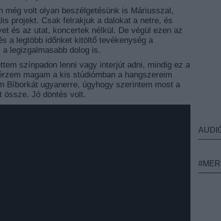
n még volt olyan beszélgetésünk is Máriusszal,
lis projekt. Csak felrakjuk a dalokat a netre, és
et és az utat, koncertek nélkül. De végül ezen az
 és a legtöbb időnket kitöltő tevékenység a
 a legizgalmasabb dolog is.
ttem színpadon lenni vagy interjút adni, mindig ez a
 érzem magam a kis stúdiómban a hangszereim
m Bíborkát ugyanerre, úgyhogy szerintem most a
t össze. Jó döntés volt.
AUDI
#MER