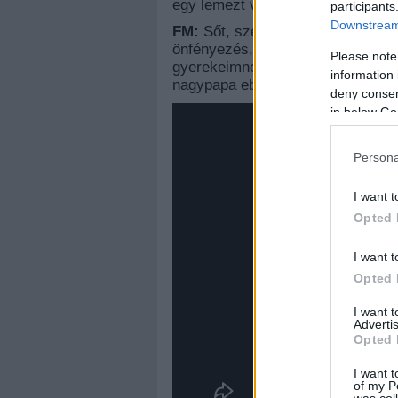
egy lemezt végighallgassanak.
participants
Downstream 
FM:
Sőt, szerintem az egész szim
önfényezés, de valószínűleg ez l
Please note
gyerekeimnek vagy unokáimnak, 
information 
nagypapa ebben részt vett.
deny consent
in below Go
Persona
I want t
Opted 
I want t
Opted 
I want 
Advertis
Opted 
I want t
of my P
was col