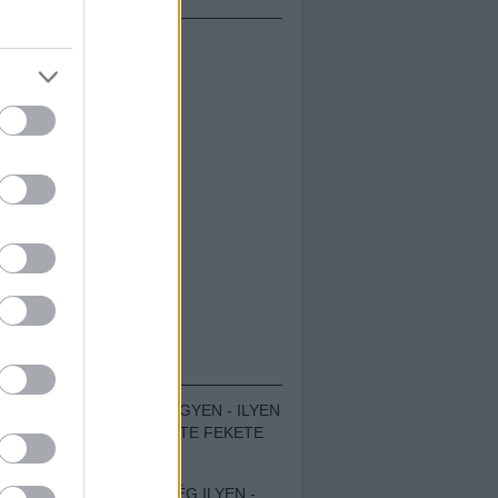
ÁMOLÓK
ZENÉS TÁBOR A HEGYEN - ILYEN
VOLT A VÍRUS SZÜLTE FEKETE
ZAJ FESZTIVÁL
SOHA NEM VOLT MÉG ILYEN -