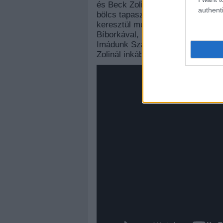
és Beck Zolival, amit már régóta 
authenti
bölcs tapasztalt öregúr, aki sok 
keresztül mutat egy olyan világot
Bíborkával, megpróbálja kiszedni b
Imádunk Szabival dolgozni, aki e
Zolinál inkább vannak fókuszban B