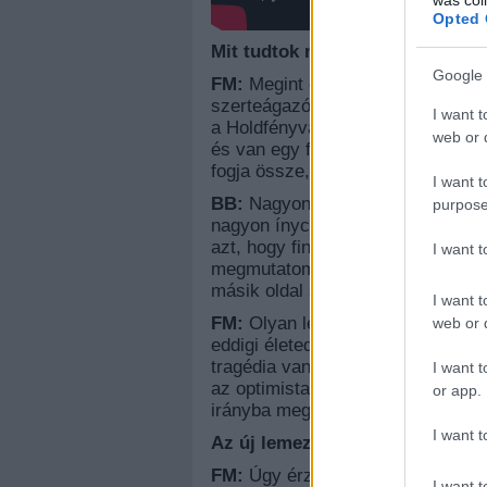
Opted 
Mit tudtok mesélni a nemrég me
Google 
FM:
Megint egy picit hosszú ideig í
szerteágazó, kalandozó. Vannak ra
I want t
a Holdfényváros, Fűrész Gábor hoz
web or d
és van egy full akusztikus dal is,
fogja össze, hogy ez az album egy
I want t
BB:
Nagyon érdekes, mert pont ol
purpose
nagyon ínycsiklandó, de nem tud
azt, hogy finom. Kétdimenziós vé
I want 
megmutatom az új lemezt: az egyi
másik oldal szerint pedig nagyon
I want t
FM:
Olyan lett ez a lemez, mint m
web or d
eddigi életed. Ha ráteszed az egé
tragédia van benne, hogy ha ezt e
I want t
az optimista vonal is, hogy annyir
or app.
irányba megy, hogy ez egy fantas
I want t
Az új lemezen is elsősorban Ta
FM:
Úgy érzem, megtaláltuk azt a
I want t