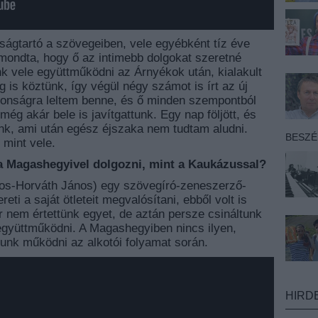
ságtartó a szövegeiben, vele egyébként tíz éve
s mondta, hogy ő az intimebb dolgokat szeretné
nk vele együttműködni az Árnyékok után, kialakult
g is köztünk, így végül négy számot is írt az új
donságra leltem benne, és ő minden szempontból
ég akár bele is javítgattunk. Egy nap följött, és
unk, ami után egész éjszaka nem tudtam aludni.
BESZ
 mint vele.
a Magashegyivel dolgozni, mint a Kaukázussal?
dos-Horváth János) egy szövegíró-zeneszerző-
ti a saját ötleteit megvalósítani, ebből volt is
 nem értettünk egyet, de aztán persze csináltunk
l együttműködni. A Magashegyiben nincs ilyen,
unk működni az alkotói folyamat során.
HIRD