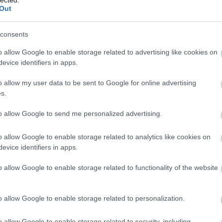
Out
gjelent új lemezről?
consents
rtuk ezt a lemezt, így ez is stílusilag elég
jta dark folk dalok, egy kicsit popba nyúlóak, mint
o allow Google to enable storage related to advertising like cookies on
ta a Zolival közös Látod című dalt, ami már folk,
evice identifiers in apps.
 az Újhold, amit Bíborka hozott. Az egészet pedig az
 kicsit szomorúbb hangvételű lett szerintem.
o allow my user data to be sent to Google for online advertising
yan az album, mint mikor rágsz egy falatot, ami
s.
od megmondani róla, hogy édes vagy keserű, csak
leményeket hallok, mikor a barátaimnak
to allow Google to send me personalized advertising.
k azt mondja, hogy hú, ez nagyon optimista, a
 szomorú.
o allow Google to enable storage related to analytics like cookies on
ikor megkérdezik az embertől, hogy milyen volt az
evice identifiers in apps.
szet a válladra, az annyira kurva nehéz, annyi
BESZ
gyben kell hordani, akkor belerokkansz. De ott van
o allow Google to enable storage related to functionality of the website
a fasza az életem, annyi minden történt, olyan jó
ztikus dolog. Szóval ezt így nehéz megfogalmazni.
o allow Google to enable storage related to personalization.
riska Szabolcs a szövegírótok?
z egyensúlyt a két szövegíróval, Tariska Szabival
o allow Google to enable storage related to security, including