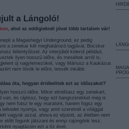
HIRD
ult a Lángoló!
nkon
, ahol az eddigieknél jóval több tartalom vár!
ünnepli a Magashegyi Underground, ez pedig
LÁNG
ésre a zenekar két meghatározó tagjával, Bocskor
sz billentyűssel. Az interjúból kiderül például,
eztek ilyen hosszú időre, és meséltek arról is,
gjelent új nagylemezüket, vagy Máriusz a Kaukázus
MAGA
azért nem lövök le előre, tessék inkább
PRO
ulása óta, hogyan értékelitek ezt az időszakot?
yen hosszú időre. Mikor elindítasz egy zenekart,
d van, és rájössz, hogy ezt hangszerekkel meg is
agy nem futsz le egy maratont, hanem fogsz egy
 lelkedet nyomja, vagy amit szeretnél a világgal
tt vagyok azzal, ahova ez eljutott, az életben nem
 előtt fogunk játszani és ennyi rajongónk lesz,
rként nyugtázom ezt a tíz évet.