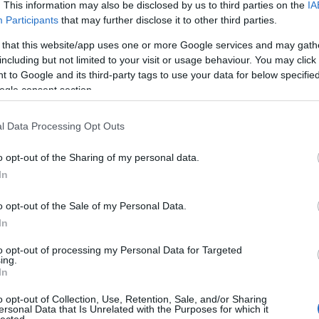
. This information may also be disclosed by us to third parties on the
IA
Participants
that may further disclose it to other third parties.
fonikus műsor nagyon jó lett, és ez nem
esz az a produktum, amit hatvan évesen berakok a
 that this website/app uses one or more Google services and may gath
és azt mondom, hogy nézzétek meg, mert a
including but not limited to your visit or usage behaviour. You may click 
 to Google and its third-party tags to use your data for below specifi
ogle consent section.
l Data Processing Opt Outs
o opt-out of the Sharing of my personal data.
In
o opt-out of the Sale of my Personal Data.
In
to opt-out of processing my Personal Data for Targeted
ing.
In
o opt-out of Collection, Use, Retention, Sale, and/or Sharing
ersonal Data that Is Unrelated with the Purposes for which it
HIRD
lected.