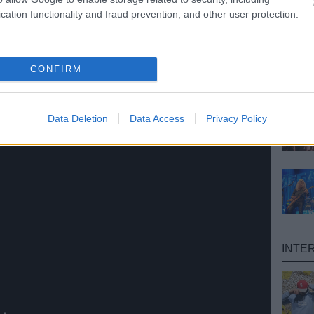
szerettünk volna. Kettejük közül Szabi mondjuk a
cation functionality and fraud prevention, and other user protection.
mindent beleír a szövegbe, és Bíborka lényén
, ami egyébként ő. Zolinál nagyon sok az interakció
előle azt, amiről lehetne írni, és azt írja meg.
gy fantasztikus ember, csak az a különbség, hogy
CONFIRM
íborka érzései és dolgai, mint nála.
Data Deletion
Data Access
Privacy Policy
INTE