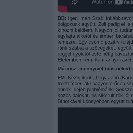
BB:
Igen, mert Szabi inkább távol
dolgozunk együtt. Zoli pedig el i
kihozni belőlem. Nagyon jól tudtu
egyfajta alkotói és emberi barátsá
lemezre. Egy csomó pozitív tulaj
ránk szabta a szövegeket, együtt m
reggel nyolctól este hétig kávézt
Életemben nem ittam annyi kávét,
Máriusz, mennyivel más neked 
FM:
Kezdjük ott, hogy Janó (Kar
frontember, aki nagyon erősen szere
annak idején problémánk. Sokszor
közös dalokat, és sikerült tök jó
Bíborkával könnyebben együtt tud