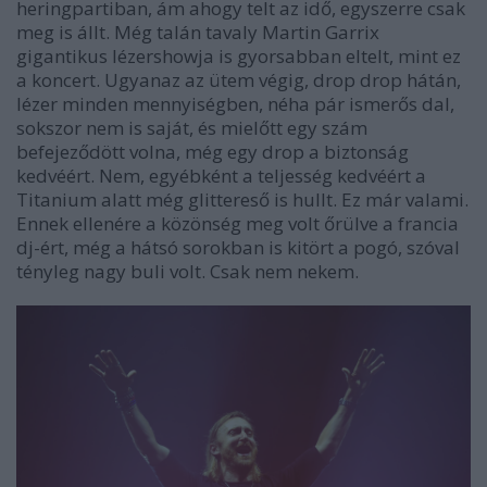
heringpartiban, ám ahogy telt az idő, egyszerre csak
meg is állt. Még talán tavaly Martin Garrix
gigantikus lézershowja is gyorsabban eltelt, mint ez
a koncert. Ugyanaz az ütem végig, drop drop hátán,
lézer minden mennyiségben, néha pár ismerős dal,
sokszor nem is saját, és mielőtt egy szám
befejeződött volna, még egy drop a biztonság
kedvéért. Nem, egyébként a teljesség kedvéért a
Titanium alatt még glittereső is hullt. Ez már valami.
Ennek ellenére a közönség meg volt őrülve a francia
dj-ért, még a hátsó sorokban is kitört a pogó, szóval
tényleg nagy buli volt. Csak nem nekem.