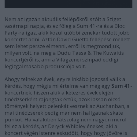
Nem az igazán aktuális fellépőkről szólt a Sziget
vasárnapi napja, és ez főleg a Sum 41-ra és a Bloc
Party-ra igaz, akik közül utóbbi zenekar tudott jobb
koncertet adni. Aztán David Guetta fellépése mellett
sem lehet persze elmenni, erről is megmondjuk,
milyen volt, na meg a Dudu Tassa & The Kuwaitis
koncertjéről is, ami a Világzenei színpad eddigi
legizgalmasabb produkciója volt.
Ahogy telnek az évek, egyre inkább jogossá válik a
kérdés, hogy mégis mi értelme van még egy
Sum 41
-
koncertnek, hiszen akik a kétezres évek elején
tinédzserként rajongtak értük, azok lassan olcsó
tömények helyett pelenkát vesznek az Auchanban, a
mai tinédzserek pedig már nem hallgatnak skate
punkot. Ha valakiben látszólag nem nagyon merül
fel ez a kérdés, az Deryck Whibley énekes, aki a
koncert végén Istenre esküdött, hogy hogy jövőre is