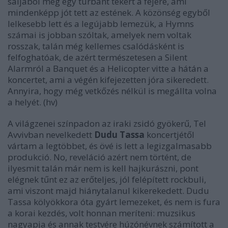
sáljából meg egy turbánt tekert a fejére, ami
mindenképp jót tett az estének. A közönség egyből
lelkesebb lett és a legújabb lemezük, a Hymns
számai is jobban szóltak, amelyek nem voltak
rosszak, talán még kellemes csalódásként is
felfoghatóak, de azért természetesen a Silent
Alarmról a Banquet és a Helicopter vitte a hátán a
koncertet, ami a végén kifejezetten jóra sikeredett.
Annyira, hogy még vetkőzés nélkül is megállta volna
a helyét. (hv)
A világzenei színpadon az iraki zsidó gyökerű, Tel
Avvivban nevelkedett
Dudu Tassa
koncertjétől
vártam a legtöbbet, és övé is lett a legizgalmasabb
produkció. No, reveláció azért nem történt, de
ilyesmit talán már nem is kell hajkurászni, pont
elégnek tűnt ez az erőteljes, jól felépített rockbuli,
ami viszont majd hiánytalanul kikerekedett. Dudu
Tassa kölyökkora óta gyárt lemezeket, és nem is fura
a korai kezdés, volt honnan meríteni: muzsikus
nagyapja és annak testvére húzónévnek számított a