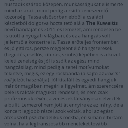
huszadik század közepén, munkásságukat elismerte
mind az arab, mind pedig a zsidó zeneszerető
közönség. Tassa elsősorban ebből a családi
készletből dolgozva hozta tető alá a
The Kuwaitis
nevű bandáját és 2011-es lemezét, ami rendesen be
is ütött a nyugati világban, és ez a hangzás volt
jellemző a koncertre is. Tassa erőteljes frontember,
és jó gitáros, persze megjelent élő hangszeresek
(hegedűs, csellós, citerás, szintis) képében is a közel-
keleti zeneiség és jól is szólt az egész mind
hangzásilag, mind pedig a zenei motívumokat
tekintve, mégis, ez egy rockbanda (a sajtó az
irak 'n'
roll
jelzőt használja). Jól kitalált és egyedi hangjuk
már önmagában megéri a figyelmet, ám szerencsére
bele is rakták magukat rendesen, és nem csak
profizmusuk révén, a zenészek látványosan élvezték
a bulit. Lemezről nem jött át ennyire ez az irány, de a
koncert legjobb részei azok voltak, ahol az egész
átcsúszott pszichedelikus rockba, én simán elbírtam
volna, ha a legtranszosabb meneteket tovább