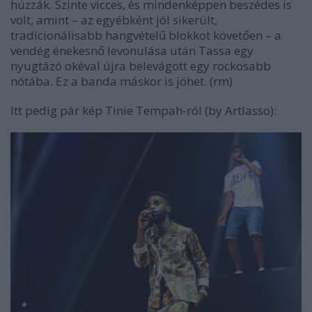
húzzák. Szinte vicces, és mindenképpen beszédes is
volt, amint – az egyébként jól sikerült,
tradicionálisabb hangvételű blokkot követően – a
vendég énekesnő levonulása után Tassa egy
nyugtázó okéval újra belevágott egy rockosabb
nótába. Ez a banda máskor is jöhet. (rm)
Itt pedig pár kép Tinie Tempah-ról (by Artlasso):