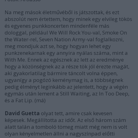
Na meg mások életművéből is játszottak, és ezt
abszolút nem értettem, hogy minek egy elvileg tökös
és egyenes punkkoncerten mindenféle más
dologgal, például We Will Rock You-val, Smoke On
the Water-rel, Seven Nation Army-val foglalkozni,
meg mondjuk azt se, hogy hogyan lehet egy
punkzenekarnak egy annyira nyálas száma, mint a
With Me. Ennek az egésznek az lett az eredménye
hogy a közönségnek az a része tök jól érezte magát,
aki gyakorlatilag bármire táncolt volna éppen,
ugyanígy a pogózó keménymag is, a többségnek
pedig élményt leginkább az jelentett, hogy a végén
egymás után lement a Still Waiting, az In Too Deep,
és a Fat Lip. (má)
David Guetta
olyat tett, amire csak kevesen
képesek. Megállította az időt. Az első három szám
alatt talán a tomboló tömeg miatt még nem is volt
olyan kényelmetlen állni a nagyszínpad előtti