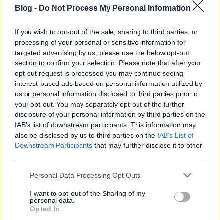
Fotók: Artlasso
Blog -
Do Not Process My Personal Information
Mert mindentől függetlenül az eltelt öt nap alatt egy
If you wish to opt-out of the sale, sharing to third parties, or
fellépő se tudott ennyi embert maga köré vonzani –
processing of your personal or sensitive information for
na jó, talán Rihanna, de azt még jobban meg is
targeted advertising by us, please use the below opt-out
értem –, hogy a színpadtól a büfésekig végig
section to confirm your selection. Please note that after your
álljanak, miközben ugyanúgy ott ropta a szolidan
opt-out request is processed you may continue seeing
öltözött negyven éves nő, aki egy aerobik edzésen
interest-based ads based on personal information utilized by
érezhette magát, és az egész galaxist a
us or personal information disclosed to third parties prior to
cicanadrágján viselő melltartós tini. Ezért kár
your opt-out. You may separately opt-out of the further
feltenni a kérdést, hogy ez az ösztönzenének sem
disclosure of your personal information by third parties on the
nevezhető silány produkció miért nem a Balaton
IAB’s list of downstream participants. This information may
also be disclosed by us to third parties on the
IAB’s List of
Sound legnagyobb dobása, mert hát ezért. Mert ez
Downstream Participants
that may further disclose it to other
kell a népnek, Guetta pedig addig fog egyszerűsödni
third parties.
miközben részleteket vág be a legnagyobb
slágerekből, amíg végül a zöld lézerfényével egyszer
Please note that this website/app uses one or more Google
Personal Data Processing Opt Outs
mindenki szívéig el fog hatolni a koncerten. Még
services and may gather and store information including but
szerencse, hogy én most hátrébb mentem. (hv)
not limited to your visit or usage behaviour. You may click to
I want to opt-out of the Sharing of my
personal data.
grant or deny consent to Google and its third-party tags to
Opted In
A
Bloc Party
egy nagyon tehetséges zenekar, már
use your data for below specified purposes in below Google