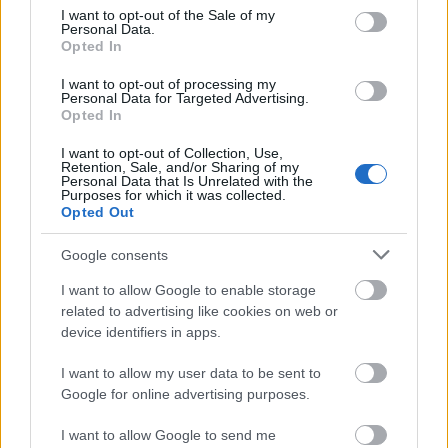
csak azért is, mert képes még a mai napig is létezni a
consent section.
I want to opt-out of the Sale of my
több, mint tíz éve elért sikereiből. És ezt pontosan
Personal Data.
tudják ők is, hogy olyan jók már sose lesznek, mint
Opted In
akkor, de még így is tudnak egy nagyon jó koncertet
I want to opt-out of processing my
csinálni az OTP Bank-A38 sátorban. Aki esetleg egy
Personal Data for Targeted Advertising.
ideje nem követte annyira a bandát – ami azért nem
Opted In
csoda – rögtön meglepetés érhette a színpadon,
I want to opt-out of Collection, Use,
hogy a dobok mögött már nem Matt Tong ült,
Retention, Sale, and/or Sharing of my
helyette egy női taggal,
Louise Bartle-lel bővült a
Personal Data that Is Unrelated with the
Purposes for which it was collected.
csapat. Akkora vérpezsdítést mégsem okozott a
Opted Out
csere, a koncert indulása és folytatása kicsit lassúra
sikeredett, aztán meg egy kicsit egyhangúvá vált, de
Google consents
a közepén valami megváltozott.
I want to allow Google to enable storage
related to advertising like cookies on web or
device identifiers in apps.
I want to allow my user data to be sent to
Google for online advertising purposes.
I want to allow Google to send me