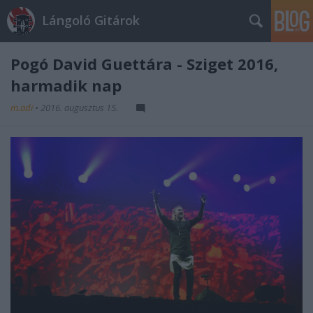
Lángoló Gitárok
Pogó David Guettára - Sziget 2016,
harmadik nap
m.adi
•
2016. augusztus 15.