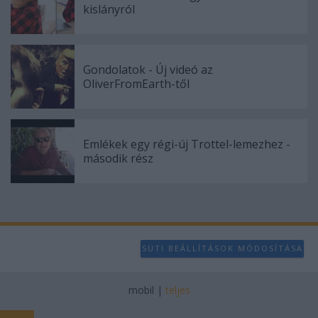
kislányról
Gondolatok - Új videó az
OliverFromEarth-től
Emlékek egy régi-új Trottel-lemezhez -
második rész
SÜTI BEÁLLÍTÁSOK MÓDOSÍTÁSA
mobil
|
teljes