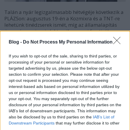
Talán a nyár legizgalmasabb hétvégéje következik a
PLÁZSon: augusztus 19-én a Kozmixra és a TNT-re
lehetünk tinédzserek ismét, míg az államalapítás
ünnepén egy igazi elektronikus zenei fesztiválon
rúghatjuk a homokot Timmy Trumpetre és a
Blog -
Do Not Process My Personal Information
legmenőbb hazai DJ-kre.
Ki ne romantikázott volna annak idején a Tiltott
If you wish to opt-out of the sale, sharing to third parties, or
percre vagy a Kicsi gesztenyére? És arra, hogy
processing of your personal or sensitive information for
Kozmix a házban? Ugye mindegyikre beindul a
targeted advertising by us, please use the below opt-out
fejben lévő magnó? Augusztus 19-én a TNT és a
section to confirm your selection. Please note that after your
opt-out request is processed you may continue seeing
Kozmix hozza el mindenki kamaszkorát a PLÁZSra
interest-based ads based on personal information utilized by
egy három órás duplakoncerttel. Míg a Kozmix
us or personal information disclosed to third parties prior to
Laláék koncertje igazi „csapatós” bulinak ígérkezik,
your opt-out. You may separately opt-out of the further
addig Dobrády Ákosék repertoárjába ezúttal
disclosure of your personal information by third parties on the
akusztikus megoldások is helyet kapnak, így
IAB’s list of downstream participants. This information may
garantált a romantikus hangulat a csillagok alatti
also be disclosed by us to third parties on the
IAB’s List of
lassúzáshoz.
Downstream Participants
that may further disclose it to other
third parties.