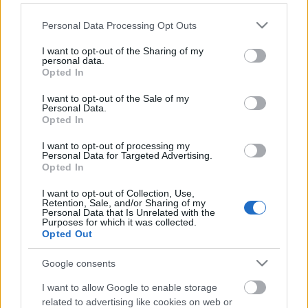
Egy nappal később, augusztus 20-án, egy éjszakára
igazi fesztivál helyszínné változik a balatoni nyaralás
Please note that this website/app uses one or more Google
Personal Data Processing Opt Outs
mekkája, érkezik a We Love Balaton – Electronic
services and may gather and store information including but
Music Festival. Három helyszínnel, tizennégy
not limited to your visit or usage behaviour. You may click to
I want to opt-out of the Sharing of my
personal data.
aktuális DJ-vel, a csábító Balaton-parttal és egy
grant or deny consent to Google and its third-party tags to
Opted In
fergeteges tűzijátékkal készülnek a szervezők a
use your data for below specified purposes in below Google
felejthetetlen estére, amelyre a világ legmenőbb DJ,
consent section.
I want to opt-out of the Sale of my
Personal Data.
producere, Timmy Trumpet teszi fel a koronát. A
Opted In
zseniális ausztrál festival - electo house DJ a Balaton
Sound és Budapest után most a siófoki közönség
I want to opt-out of processing my
táncizmait edzi meg.Rajta kívül pedig még olyan
Personal Data for Targeted Advertising.
Opted In
lemezlovasok felelnek majd a hangulatért, mint
Droplex, az ország elsőszámú minimál dj-je, a
I want to opt-out of Collection, Use,
legendás Bárány Attila, a Rádió1 neves DJ-i, úgy,
Retention, Sale, and/or Sharing of my
Personal Data that Is Unrelated with the
mint Newik (az év DJ-je 2014-15-ben), Revolution,
Purposes for which it was collected.
Bricklake és Purebeat, de itt lesz még DJM, a Hódítás
Opted Out
Éjszakájáról érkezik UBC és a Dance4Ever és a One
Like Two DJ (Fizboh &Rayback) a Magic Friday
Google consents
lemezlovászaiként.
I want to allow Google to enable storage
related to advertising like cookies on web or