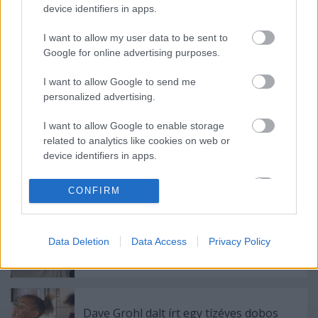
device identifiers in apps.
I want to allow my user data to be sent to
Címkék:
hír
plázs
Google for online advertising purposes.
I want to allow Google to send me
personalized advertising.
Ajánlott bejegyzések:
I want to allow Google to enable storage
related to analytics like cookies on web or
device identifiers in apps.
Meghalt egy zseni, újra él az AC/DC - Ez
történt a Lángolón
I want to allow Google to enable storage
CONFIRM
related to functionality of the website or app.
I want to allow Google to enable storage
Kanye West nem ad ki több lemezt, amíg
Data Deletion
Data Access
Privacy Policy
related to personalization.
meg nem szabadul a kiadóitól
I want to allow Google to enable storage
related to security, including authentication
functionality and fraud prevention, and other
Dave Grohl dalt írt egy tízéves dobos
user protection.