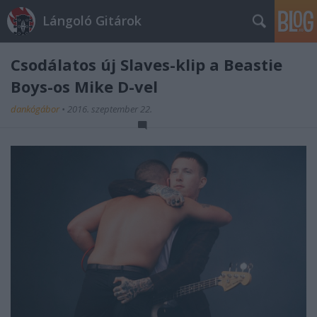
Lángoló Gitárok
Csodálatos új Slaves-klip a Beastie
Boys-os Mike D-vel
dankógábor
•
2016. szeptember 22.