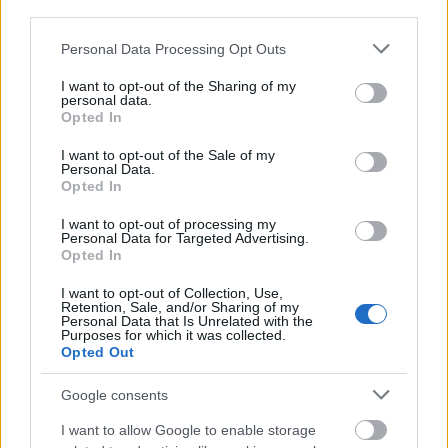
third parties.
Please note that this website/app uses one or more Google
Personal Data Processing Opt Outs
services and may gather and store information including but
not limited to your visit or usage behaviour. You may click to
I want to opt-out of the Sharing of my
personal data.
grant or deny consent to Google and its third-party tags to
Opted In
use your data for below specified purposes in below Google
consent section.
I want to opt-out of the Sale of my
Personal Data.
Opted In
I want to opt-out of processing my
Personal Data for Targeted Advertising.
Opted In
Itt az új lemez zúzós címadója is egy szintén kiváló,
nagy költségvetésű klippel:
I want to opt-out of Collection, Use,
Retention, Sale, and/or Sharing of my
Personal Data that Is Unrelated with the
Purposes for which it was collected.
Opted Out
Google consents
I want to allow Google to enable storage