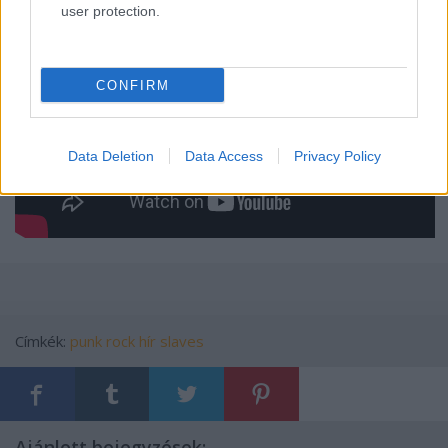
user protection.
CONFIRM
Data Deletion
Data Access
Privacy Policy
Címkék:
punk
rock
hír
slaves
Ajánlott bejegyzések: