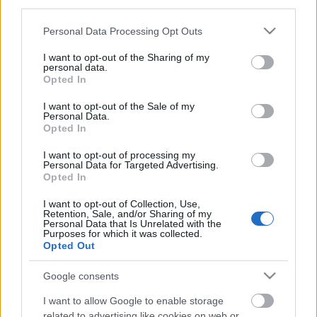
third parties.
idegeinken. Kíváncsian várom a teljes Śūnyatā EP-t,
ami január 20-án jelenik meg.
Please note that this website/app uses one or more Google
Personal Data Processing Opt Outs
services and may gather and store information including but
not limited to your visit or usage behaviour. You may click to
I want to opt-out of the Sharing of my
personal data.
grant or deny consent to Google and its third-party tags to
Opted In
use your data for below specified purposes in below Google
consent section.
I want to opt-out of the Sale of my
Personal Data.
Opted In
I want to opt-out of processing my
Personal Data for Targeted Advertising.
Opted In
I want to opt-out of Collection, Use,
Retention, Sale, and/or Sharing of my
Personal Data that Is Unrelated with the
Purposes for which it was collected.
Opted Out
Google consents
I want to allow Google to enable storage
related to advertising like cookies on web or