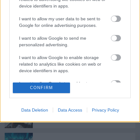
device identifiers in apps.
I want to allow my user data to be sent to
Google for online advertising purposes.
Címkék:
dalpremier
lángoló premier
vipassi
I want to allow Google to send me
personalized advertising.
I want to allow Google to enable storage
Ajánlott bejegyzések:
related to analytics like cookies on web or
device identifiers in apps.
Jön az új Bruce Springsteen-lemez, itt egy
dal róla
I want to allow Google to enable storage
CONFIRM
related to functionality of the website or app.
I want to allow Google to enable storage
related to personalization.
Visszavette a bakelit a vezető helyét a
Data Deletion
Data Access
Privacy Policy
fizikai eladásokban
I want to allow Google to enable storage
related to security, including authentication
functionality and fraud prevention, and other