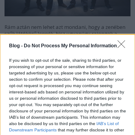
Rám aztán nem lehet azt mondani, hogy a zenében
szűk látókörű lennék, hisz ugyanúgy rajongok a
Burzumért, mint mondjuk a Darkthronért. Viszont az
Blog -
Do Not Process My Personal Information
instrumentális prog rockhoz eddig annyi közöm volt,
mint a moshpitnek a babazsúrokhoz, szóval nem
sok. Kicsit kétkedve kezdtem neki a
Vipassi
ausztrál
If you wish to opt-out of the sale, sharing to third parties, or
zenekar első Ep-jének szánt beharangozó tételével
processing of your personal or sensitive information for
(Benzaiten), mert óhatatlanul is hokizásra, sehova se
targeted advertising by us, please use the below opt-out
tartó egóból kifacsart gitárvinnyogtatásra
section to confirm your selection. Please note that after your
számítottam. Vágjátok, ahol pörögnek a riffek, de se
opt-out request is processed you may continue seeing
interest-based ads based on personal information utilized by
eleje se vége, a zenekar meg közben nagyon Művész
us or personal information disclosed to third parties prior to
és Fennkölt. Szerencsére egyáltalán nem ez a helyzet,
your opt-out. You may separately opt-out of the further
a Ne Obliviscaris zenekar három tagjából és Ben
disclosure of your personal information by third parties on the
Boyle gitárosból álló Vipassi ugyanis halálosan
IAB’s list of downstream participants. This information may
mókásan, fülbemászóan fifikásan és pörgősen
also be disclosed by us to third parties on the
IAB’s List of
tálalja nekünk ezt a bizonyos instru prog rockot,
Downstream Participants
that may further disclose it to other
ráadásul pár percben, nem negyedóráig táncolva az