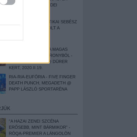
BESZÁMOLÓNK AZ IDEI
SZIGETRŐL
EGY HALLÁSPLASZTIKAI SEBÉSZ
NAPLÓJA - ILYEN VOLT A
SWANSRÓL SZÓLÓ
DOKUMENTUMFILM
MÉLY FÉRFIBÁNAT A MAGAS
ELEFÁNTCSONTTORONYBÓL -
LEPROUS, KLONE @ DÜRER
KERT, 2020.II.19.
RIA-RIA-EUFÓRIA - FIVE FINGER
DEATH PUNCH, MEGADETH @
PAPP LÁSZLÓ SPORTARÉNA
RJÚK
“A HAZAI ZENEI SZCÉNA
ERŐSEBB, MINT BÁRMIKOR” -
RÓQA-PREMIER A LÁNGOLÓN