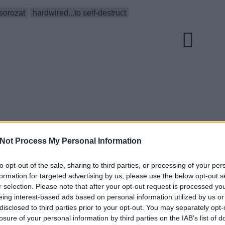
sorozat
hardwired...to self-destruct
Not Process My Personal Information
to opt-out of the sale, sharing to third parties, or processing of your per
EZT 
formation for targeted advertising by us, please use the below opt-out s
r selection. Please note that after your opt-out request is processed y
 Új
Emlékek egy
Zenével
régi-új Trottel-
erősítenének a
eing interest-based ads based on personal information utilized by us or
arth-
lemezhez -
számítógépes
disclosed to third parties prior to your opt-out. You may separately opt-
második rész
játékok és
losure of your personal information by third parties on the IAB’s list of
alkalmazások