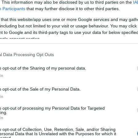
. This information may also be disclosed by us to third parties on the
IA
Participants
that may further disclose it to other third parties.
 that this website/app uses one or more Google services and may gath
including but not limited to your visit or usage behaviour. You may click 
 to Google and its third-party tags to use your data for below specifi
ogle consent section.
l Data Processing Opt Outs
o opt-out of the Sharing of my personal data.
In
alomnak minősülnek, értük a
szolgáltatás technikai
üzemeltetője semmilyen felelősséget nem vállal, azokat nem
asználási feltételekben
és az
adatvédelmi tájékoztatóban
.
o opt-out of the Sale of my Personal Data.
In
to opt-out of processing my Personal Data for Targeted
ing.
In
o opt-out of Collection, Use, Retention, Sale, and/or Sharing
ersonal Data that Is Unrelated with the Purposes for which it
HIRD
lected.