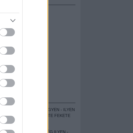
ÁMOLÓK
ZENÉS TÁBOR A HEGYEN - ILYEN
VOLT A VÍRUS SZÜLTE FEKETE
ZAJ FESZTIVÁL
SOHA NEM VOLT MÉG ILYEN -