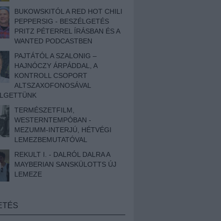
BUKOWSKITÓL A RED HOT CHILI
PEPPERSIG - BESZÉLGETÉS
PRITZ PÉTERREL ÍRÁSBAN ÉS A
WANTED PODCASTBEN
PAJTÁTÓL A SZALONIG –
HAJNÓCZY ÁRPÁDDAL, A
KONTROLL CSOPORT
ALTSZAXOFONOSÁVAL
ÉLGETTÜNK
TERMÉSZETFILM,
WESTERNTEMPÓBAN -
MEZUMM-INTERJÚ, HÉTVÉGI
LEMEZBEMUTATÓVAL
REKULT I. - DALRÓL DALRA A
MAYBERIAN SANSKÜLOTTS ÚJ
LEMEZE
ETÉS