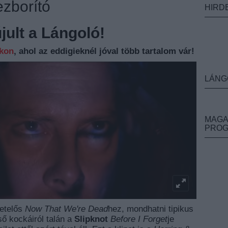
ezborító
HIRD
ult a Lángoló!
nkon
, ahol az eddigieknél jóval több tartalom vár!
LÁNG
MAGA
PRO
etelős
Now That We're Dead
hez, mondhatni tipikus
ő kockáiról talán a
Slipknot
Before I Forget
je