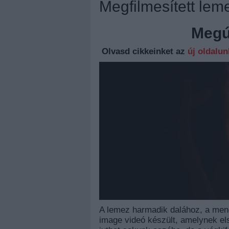
Megfilmesített lem
Megúj
Olvasd cikkeinket az
új oldalu
A lemez harmadik dalához, a men
image videó készült, amelynek els