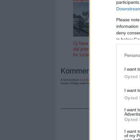
participants
Downstream 
Please note
information 
deny consent
in below Go
Új New Order-
dal jelent meg öt
év szünet után
Persona
Kommentek:
I want t
Opted 
A hozzászólások a
vonatkozó jogszabályok
értelmében felhasználói tart
ellenőrzi. Kifogás esetén forduljon a blog szerkesztőjéhez. Részletek a
Felh
I want t
Opted 
I want 
Advertis
Opted 
I want t
of my P
was col