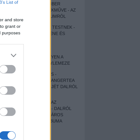
B’s List of
EGY DÜHÖS VÉNEMBER
UNIVERZÁLIS REMEKMŰVE - AZ
ÚJ BOB DYLAN-ALBUMRÓL
er and store
to grant or
ZENE LÉLEKNEK ÉS TESTNEK -
ed purposes
AUTENTIKUS NÉPZENE ÉS
KÖLTÉSZET
ÚJJÁSZÜLETETT
SZOMORKODÁS - ILYEN A
KATATONIA ÚJ NAGYLEMEZE
CROCODILE NERVES -
HALLGASD MEG AZ ANGERTEA
MA MEGJELENT EP-JÉT DALRÓL
DALRA!
A FELELŐSSÉGTŐL AZ
ELLOPOTT FÖLDIG - DALRÓL
DALRA A KÉPZELT VÁROS
SAMIZDAT CÍMŰ ALBUMA
ETÉS