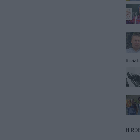
BESZ
HIRD