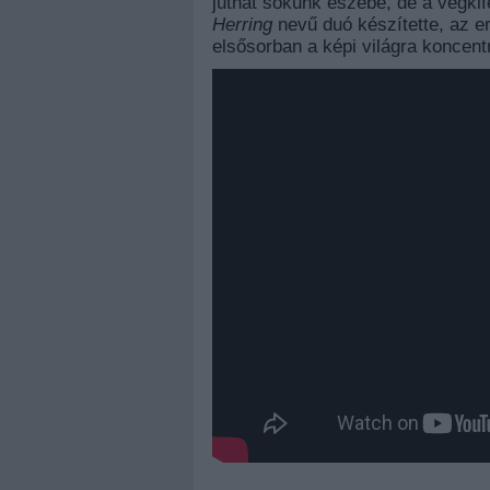
juthat sokunk eszébe, de a végkifejl
Herring
nevű duó készítette, az e
elsősorban a képi világra koncent