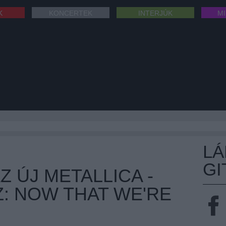
K
KONCERTEK
INTERJÚK
M
L
GI
Z ÚJ METALLICA -
Z: NOW THAT WE'RE