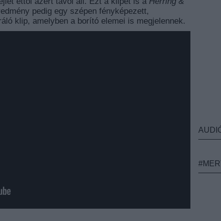
et ettől azért távol áll. Ezt a klipet is a
Herring &
redmény pedig egy szépen fényképezett,
ráló klip, amelyben a borító elemei is megjelennek.
AUDI
#MER