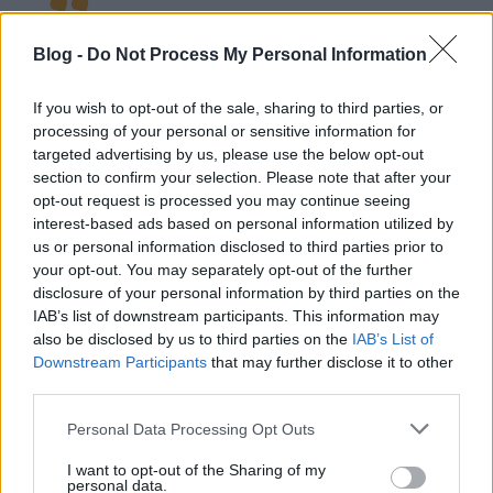
Hiányzott már a társaság és nagyon várom
Blog -
Do Not Process My Personal Information
a soron következő próbákat. Egy év az
If you wish to opt-out of the sale, sharing to third parties, or
hosszú idő tud lenni, ugyanakkor
processing of your personal or sensitive information for
mindannyiunkra ráfért 10 év után egy
targeted advertising by us, please use the below opt-out
lélegzetvételnyi szünet. A most megjelenő
section to confirm your selection. Please note that after your
opt-out request is processed you may continue seeing
dal, a Just Before Dawn kapcsán azt hiszem
interest-based ads based on personal information utilized by
kijelenthetem, hogy véglegesen bővült a
us or personal information disclosed to third parties prior to
Turbo hangszíntár a szitár megjelenésével.
your opt-out. You may separately opt-out of the further
Elengedhetetlen adalék lesz ezentúl minden
disclosure of your personal information by third parties on the
IAB’s list of downstream participants. This information may
jövőbeli koncerten.
also be disclosed by us to third parties on the
IAB’s List of
Downstream Participants
that may further disclose it to other
third parties.
Fentebb, a poszt nyitásában ott a friss a videó,
Please note that this website/app uses one or more Google
amihez alább csatoltuk az EP másik két felvételét is,
Personal Data Processing Opt Outs
services and may gather and store information including but
hogy teljes legyen a kép.
not limited to your visit or usage behaviour. You may click to
I want to opt-out of the Sharing of my
personal data.