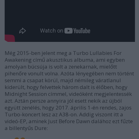
Még 2015-ben jelent meg a Turbo Lullabies For
Awakening című akusztikus albuma, ami egyben
amolyan búcsúja is volt a zenekarnak, mielőtt
pihenőre vonult volna. Azóta lényegében nem történt
semmi a csapat körül, majd némileg váratlanul
kiderült, hogy felvettek három dalt is élőben, hogy
Midnight Session címmel, videóként megjelentessék
azt. Aztán persze annyira jól esett nekik az újból
együtt zenélés, hogy 2017. április 1-én rendes, zajos
Turbo-koncert lesz az A38-on. Addig viszont itt a
videó-EP, aminek Just Before Dawn dalához ezt fűzte
a billentyűs Dure: