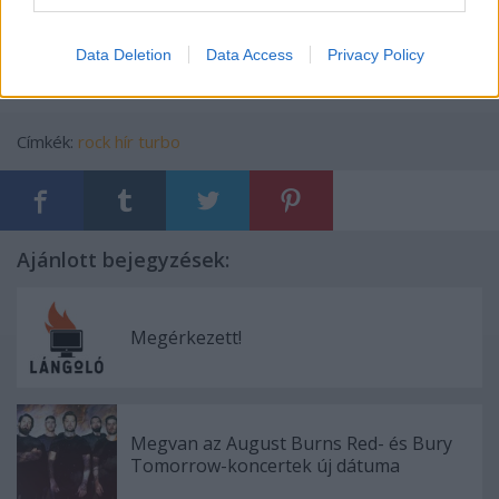
Data Deletion
Data Access
Privacy Policy
Címkék:
rock
hír
turbo
Ajánlott bejegyzések:
Megérkezett!
Megvan az August Burns Red- és Bury
Tomorrow-koncertek új dátuma