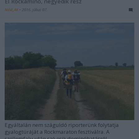
El Rockamino, negyedik rész
Nihil_AK
•
2016. július 07.
Egyáltalán nem száguldó riporterünk folytatja
gyalogtúráját a Rockmaraton fesztiválra. A
szellemfalu után szó esik dominóhatásról, ...