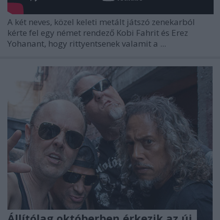
A két neves, közel keleti metált játszó zenekarból
kérte fel egy német rendező Kobi Fahrit és Erez
Yohanant, hogy rittyentsenek valamit a ...
Állítólag októberben érkezik az új