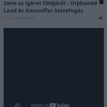
Zene az ígéret földjéről - Orphaned
Land és Amaseffer összefogás
herma
•
2016. július 07.