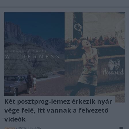
Két posztprog-lemez érkezik nyár
vége felé, itt vannak a felvezető
videók
herma
•
2016. július 06.