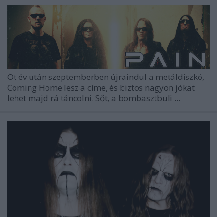
Öt év után szeptemberben újraindul a metáldiszkó,
Coming Home
lesz a címe, és biztos nagyon jókat
lehet majd rá táncolni. Sőt, a bombasztbuli ...