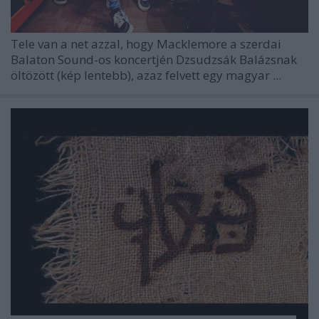
Tele van a net azzal, hogy Macklemore a szerdai
Balaton Sound-os koncertjén Dzsudzsák Balázsnak
öltözött (kép lentebb), azaz felvett egy magyar ...