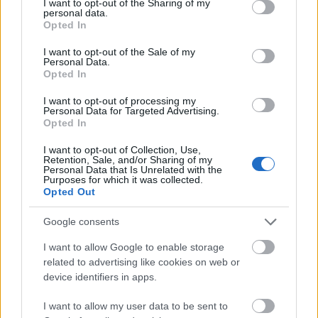
not limited to your visit or usage behaviour. You may click to
I want to opt-out of the Sharing of my
personal data.
grant or deny consent to Google and its third-party tags to
Opted In
use your data for below specified purposes in below Google
consent section.
I want to opt-out of the Sale of my
Personal Data.
Opted In
A Coldplay is megemlékezett Prince-
ről - egy kis segítséggel
I want to opt-out of processing my
Personal Data for Targeted Advertising.
Opted In
herma
•
2016. július 07.
I want to opt-out of Collection, Use,
Retention, Sale, and/or Sharing of my
Personal Data that Is Unrelated with the
Purposes for which it was collected.
Opted Out
Google consents
I want to allow Google to enable storage
related to advertising like cookies on web or
device identifiers in apps.
I want to allow my user data to be sent to