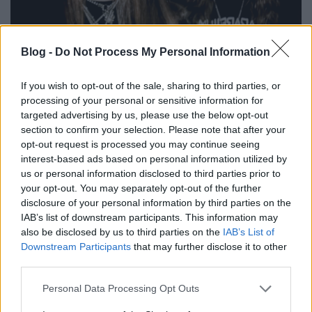
Blog -
Do Not Process My Personal Information
If you wish to opt-out of the sale, sharing to third parties, or
Bloodshed Across The Empyrean Altar Beyond The
processing of your personal or sensitive information for
Celestial Zenith
címmel augusztus 26-án jelenik meg
targeted advertising by us, please use the below opt-out
az
Inquisition
hetedik nagylemeze, ahogy arról már
section to confirm your selection. Please note that after your
...
opt-out request is processed you may continue seeing
interest-based ads based on personal information utilized by
us or personal information disclosed to third parties prior to
your opt-out. You may separately opt-out of the further
disclosure of your personal information by third parties on the
IAB’s list of downstream participants. This information may
also be disclosed by us to third parties on the
IAB’s List of
Downstream Participants
that may further disclose it to other
third parties.
Please note that this website/app uses one or more Google
Personal Data Processing Opt Outs
services and may gather and store information including but