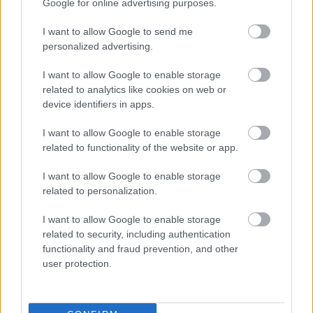
Google for online advertising purposes.
I want to allow Google to send me
personalized advertising.
Méghozzá épp tegnap este Koppenhágában
I want to allow Google to enable storage
hangzott el a
Sometimes It Snowes in April
lírája.
related to analytics like cookies on web or
Biztos sokan felháborodnak, hogy Chris Martin és ...
device identifiers in apps.
I want to allow Google to enable storage
related to functionality of the website or app.
I want to allow Google to enable storage
related to personalization.
I want to allow Google to enable storage
related to security, including authentication
functionality and fraud prevention, and other
user protection.