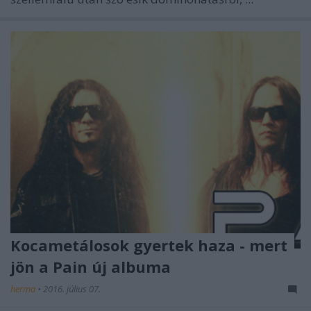
Kocametálosok gyertek haza - mert
jön a Pain új albuma
herma
•
2016. július 07.