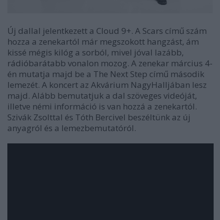
Új dallal jelentkezett a Cloud 9+. A Scars című szám
hozza a zenekartól már megszokott hangzást, ám
kissé mégis kilóg a sorból, mivel jóval lazább,
rádióbarátabb vonalon mozog. A zenekar március 4-
én mutatja majd be a The Next Step című második
lemezét. A koncert az Akvárium NagyHalljában lesz
majd. Alább bemutatjuk a dal szöveges videóját,
illetve némi információ is van hozzá a zenekartól.
Szivák Zsolttal és Tóth Bercivel beszéltünk az új
anyagról és a lemezbemutatóról.