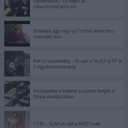
Gondolatok - Új videó az
OliverFromEarth-től
Emlékek egy régi-új Trottel-lemezhez -
második rész
Káros szenvedély - Itt van a Stu33 új EP-je
+ egy koncertanyag
Visszavette a bakelit a vezető helyét a
fizikai eladásokban
CTRL - Új M.I.A.-dal a MOSTnak