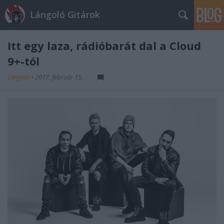
Lángoló Gitárok
Itt egy laza, rádióbarát dal a Cloud
9+-tól
Lángoló
•
2017. február 15.