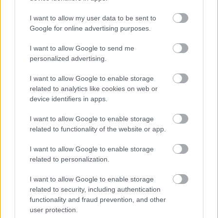
Az új lemezről Szivák:
I want to allow my user data to be sent to
Google for online advertising purposes.
I want to allow Google to send me
Az albumot a héten fejezzük be, több
personalized advertising.
featuring is lesz rajta, együtt dolgoztunk
például MC Fedora-val, Kemonnal (Irie
I want to allow Google to enable storage
related to analytics like cookies on web or
Maffia) és Jabin Petivel is. Az első lemezhez
device identifiers in apps.
hasonlóan a The Next Step is elég változatos
lesz, igen színes skálán mozog a metáltól a
I want to allow Google to enable storage
related to functionality of the website or app.
dubstepig.
I want to allow Google to enable storage
related to personalization.
A lemezbemutatóról pedig ezt mondja Tóth:
I want to allow Google to enable storage
related to security, including authentication
functionality and fraud prevention, and other
Közel van már a március 4, és tényleg
user protection.