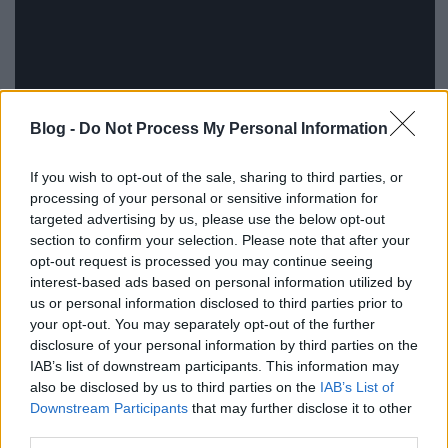
Blog -
Do Not Process My Personal Information
If you wish to opt-out of the sale, sharing to third parties, or
processing of your personal or sensitive information for
targeted advertising by us, please use the below opt-out
section to confirm your selection. Please note that after your
opt-out request is processed you may continue seeing
A Scars más, mint az eddigi számok,
interest-based ads based on personal information utilized by
us or personal information disclosed to third parties prior to
ugyanis kicsit elrugaszkodtunk a dubstep-
your opt-out. You may separately opt-out of the further
es, drum and bass-es vonaltól, így egy
disclosure of your personal information by third parties on the
lightosabb dal született. Kilóg az eddigi
IAB’s list of downstream participants. This information may
also be disclosed by us to third parties on the
IAB’s List of
sorból, nem éppen a megszokott vonal, de
Downstream Participants
that may further disclose it to other
szeretünk kísérletezni, és nagyon szeretjük
third parties.
a dalt – ahogyan az új lemezt is.