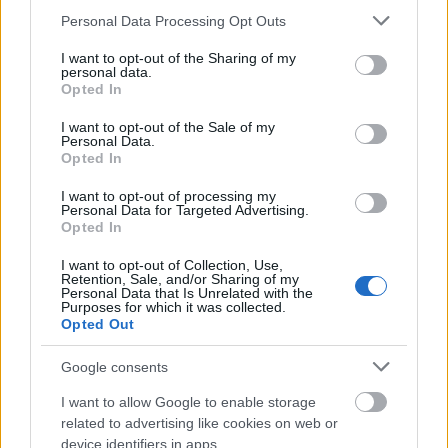
Please note that this website/app uses one or more Google
Personal Data Processing Opt Outs
services and may gather and store information including but
not limited to your visit or usage behaviour. You may click to
I want to opt-out of the Sharing of my
- mondja Szivák Zsolt az új dalról, amihez Tóth Berci
personal data.
grant or deny consent to Google and its third-party tags to
Opted In
ezt teszi hozzá:
use your data for below specified purposes in below Google
consent section.
I want to opt-out of the Sale of my
Personal Data.
Opted In
A Scars az új lemez előfutára, valóban más,
I want to opt-out of processing my
mint amiket eddig csináltunk, valamivel
Personal Data for Targeted Advertising.
Opted In
poposabb, de ettől függetlenül persze nem
tisztán poplemezre kell számítani, az
I want to opt-out of Collection, Use,
Retention, Sale, and/or Sharing of my
alapvető stílusjegyeinket természetesen
Personal Data that Is Unrelated with the
Purposes for which it was collected.
nem felejtettük el. A dal abból a szempontból
Opted Out
is különleges, hogy a hozzá tartozó klipet a
befagyott Balaton jegén forgattuk a Studio-
Google consents
X csapatával.
I want to allow Google to enable storage
related to advertising like cookies on web or
device identifiers in apps.