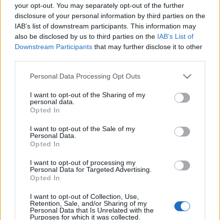
your opt-out. You may separately opt-out of the further
Lou Reeddel összehozott Lulu?
disclosure of your personal information by third parties on the
IAB’s list of downstream participants. This information may
also be disclosed by us to third parties on the
IAB’s List of
Downstream Participants
that may further disclose it to other
third parties.
Please note that this website/app uses one or more Google
Personal Data Processing Opt Outs
services and may gather and store information including but
not limited to your visit or usage behaviour. You may click to
I want to opt-out of the Sharing of my
personal data.
grant or deny consent to Google and its third-party tags to
Opted In
use your data for below specified purposes in below Google
consent section.
I want to opt-out of the Sale of my
Personal Data.
Opted In
Valaki amúgy odavarázsolta Hetfiled hangját a
I want to opt-out of processing my
néma részekre, szóval így már hallható, nagyjából
Personal Data for Targeted Advertising.
milyen lett volna az előadás hiba nélkül:
Opted In
I want to opt-out of Collection, Use,
Retention, Sale, and/or Sharing of my
Personal Data that Is Unrelated with the
Purposes for which it was collected.