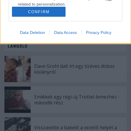
related to personalization.
CONFIRM
I want to allow Google to enable storage
Ajánlott bejegyzések:
related to security, including authentication
functionality and fraud prevention, and other
Data Deletion
Data Access
Privacy Policy
user protection.
Megérkezett!
Dave Grohl dalt írt egy tízéves dobos
kislányról
Emlékek egy régi-új Trottel-lemezhez -
második rész
Visszavette a bakelit a vezető helyét a