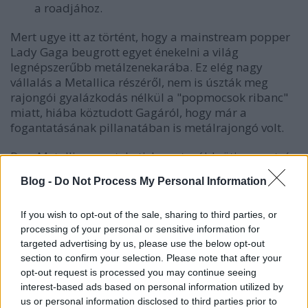
a roadjához.
Mert ugye itt az történt, hogy a mainstream popper
Lady Gaga beugrott egyet énekelni a világ
legnépszerűbb metálzenekarába. Ez elég nagy
vállalás a Metallica részéről, nem is úszták meg
rajongói gyalázkodás nélkül a "popmocsok ribanc"
miatt, hiába köztudott Gagáról, hogy már a
fogantatásának pillanatában is metálrajongó volt.
De a Metallica megteheti, hogy tovább üti a vasat, és
ha Lars Ulrich-on múlna, akkor Lady Gagát azonnal
Blog -
Do Not Process My Personal Information
be is venné a zenekarba. A dobos
annyira elalélt
a
közös produkciótól, hogy Gagát már a Metallica
If you wish to opt-out of the sale, sharing to third parties, or
ötödik tagjának nevezte utólag, aki szerinte
processing of your personal or sensitive information for
mindenhogy passzol a csapatba, akár a
targeted advertising by us, please use the below opt-out
hozzáállását, akár a hangját, akár a megjelenését
section to confirm your selection. Please note that after your
nézzük.
Ulrich szerint annyira természetesen alakult
opt-out request is processed you may continue seeing
minden a közös produkció alatt, hogy már a
interest-based ads based on personal information utilized by
következő lépést tervezgetik. Vajon egy közös lemez
us or personal information disclosed to third parties prior to
jobb lenne, mint a Metallica mélypontjának számító,