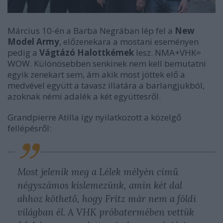
Március 10-én a Barba Negrában lép fel a
New
Model Army
, előzenekara a mostani eseményen
pedig a
Vágtázó Halottkémek
lesz. NMA+VHK=
WOW. Különösebben senkinek nem kell bemutatni
egyik zenekart sem, ám akik most jöttek elő a
medvével együtt a tavasz illatára a barlangjukból,
azoknak némi adalék a két együttesről.
Grandpierre Atilla így nyilatkozott a közelgő
fellépésről:
Most jelenik meg a
Lélek mélyén
című
négyszámos kislemezünk, amin két dal
ahhoz köthető, hogy Fritz már nem a földi
világban él. A VHK próbatermében vettük