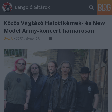
Lángoló Gitárok
Közös Vágtázó Halottkémek- és New
Model Army-koncert hamarosan
Gnosis
•
2017. február 21.