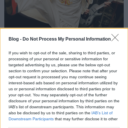
Blog -
Do Not Process My Personal Information
If you wish to opt-out of the sale, sharing to third parties, or
processing of your personal or sensitive information for
Utoljára három éve lépett az A38 színpadára a
targeted advertising by us, please use the below opt-out
besorolhatatlan stílusban alkotó (poszt-punk?
section to confirm your selection. Please note that after your
alternatív rock? egy kis folk?) bradfordi zenekar,
opt-out request is processed you may continue seeing
a
New
Model
Army
. A 2013-as
Between Dog and
interest-based ads based on personal information utilized by
Wolf
(és az azt követő Between Wine and Blood
us or personal information disclosed to third parties prior to
koncertfelvételeket és pár új számot tartalmazó)
your opt-out. You may separately opt-out of the further
lemezük kissé poétikusabb és sötétebb tónusú
disclosure of your personal information by third parties on the
vonásait a tavalyi új, Winter című albumon inkább a
IAB’s list of downstream participants. This information may
természet magasztalása és kérlelhetetlen
also be disclosed by us to third parties on the
IAB’s List of
felsőbbrendűsége került előtérbe. Az album fele
Downstream Participants
that may further disclose it to other
nagyon eltalált és jól felépített, tipikus ám mégis
third parties.