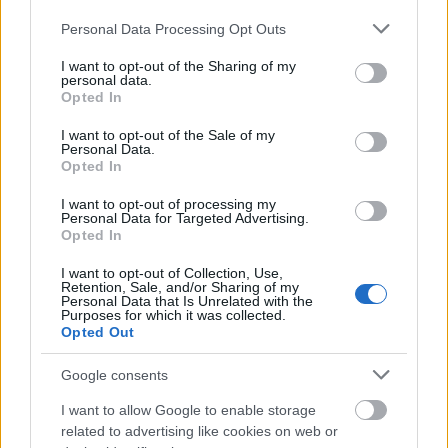
frissnek ható NMA-szerzemény, remélhetőleg minél
Please note that this website/app uses one or more Google
több dalt fognak róla játszani a lemezbemutató
Personal Data Processing Opt Outs
services and may gather and store information including but
keretében. Ha majd a VHK kellően megtáncoltatott
not limited to your visit or usage behaviour. You may click to
I want to opt-out of the Sharing of my
és elgondolkodtatott minket, utána tökéletes lesz az
personal data.
grant or deny consent to Google and its third-party tags to
NMA
-koncert, ahol kapunk még több adag pozitív
Opted In
use your data for below specified purposes in below Google
energiát, varázslatos hangulatot, amit a kiváló
consent section.
I want to opt-out of the Sale of my
zenészek és Justin Sullivan szuggesztív
Personal Data.
előadásmódja tesz feledhetetlenné. Aki pedig már
Opted In
volt, úgyis eljön ismét, mert tudja hogy ez nem egy
szimpla koncert, hanem igazi esemény.
I want to opt-out of processing my
Personal Data for Targeted Advertising.
SPOILER:
énekes tavaly megcsináltatta a fogpótlást,
Opted In
ami az érzékenyebb rajongókat esetleg váratlanul
érheti.
I want to opt-out of Collection, Use,
Retention, Sale, and/or Sharing of my
Personal Data that Is Unrelated with the
Purposes for which it was collected.
Opted Out
Google consents
I want to allow Google to enable storage
related to advertising like cookies on web or