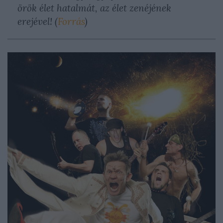
örök élet hatalmát, az élet zenéjének
erejével! (
Forrás
)