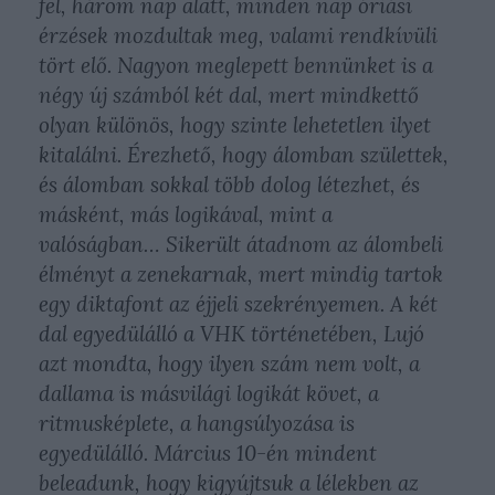
fel, három nap alatt, minden nap óriási
érzések mozdultak meg, valami rendkívüli
tört elő. Nagyon meglepett bennünket is a
négy új számból két dal, mert mindkettő
olyan különös, hogy szinte lehetetlen ilyet
kitalálni. Érezhető, hogy álomban születtek,
és álomban sokkal több dolog létezhet, és
másként, más logikával, mint a
valóságban… Sikerült átadnom az álombeli
élményt a zenekarnak, mert mindig tartok
egy diktafont az éjjeli szekrényemen. A két
dal egyedülálló a VHK történetében, Lujó
azt mondta, hogy
ilyen szám nem volt, a
dallama is másvilági logikát követ, a
ritmusképlete, a hangsúlyozása is
egyedülálló.
Március 10-én mindent
beleadunk, hogy kigyújtsuk a lélekben az