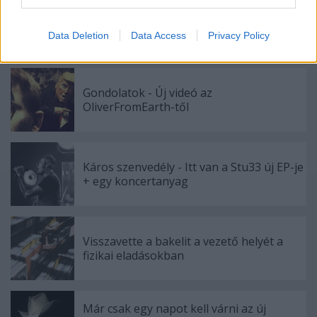
I want to allow Google to enable storage
Megérkezett!
related to security, including authentication
Data Deletion
Data Access
Privacy Policy
functionality and fraud prevention, and other
user protection.
Gondolatok - Új videó az
OliverFromEarth-től
Káros szenvedély - Itt van a Stu33 új EP-je
+ egy koncertanyag
Visszavette a bakelit a vezető helyét a
fizikai eladásokban
Már csak egy napot kell várni az új