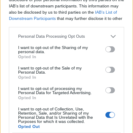
IAB’s list of downstream participants. This information may
also be disclosed by us to third parties on the
IAB’s List of
Downstream Participants
that may further disclose it to other
third parties.
Please note that this website/app uses one or more Google
Personal Data Processing Opt Outs
services and may gather and store information including but
not limited to your visit or usage behaviour. You may click to
I want to opt-out of the Sharing of my
personal data.
grant or deny consent to Google and its third-party tags to
Kábítószerek, nihilizmus, blues alapokon nyugvó, az
Opted In
use your data for below specified purposes in below Google
Eyehategod és társai legszebb hagyományait követő
consent section.
riffek, totális pusztítás - nagyjából ezt kapja a
I want to opt-out of the Sale of my
Personal Data.
hallgató, ha elmerül a zágrábi Negative Slug
Opted In
világában.
Az elképesztően súlyos, de mégis
vitathatatlanul blues alapú riffeket tetézik a
I want to opt-out of processing my
Personal Data for Targeted Advertising.
negativitásból és módosult tudatállapotból
Opted In
táplálkozó szövegek, előre garantálható tehát, hogy
a horvát zenekar, ha csak egy órára is, de elhozza a
I want to opt-out of Collection, Use,
Retention, Sale, and/or Sharing of my
véget Magyarországra. A hazai támogatást pedig
Personal Data that Is Unrelated with the
nem más biztosítja, mint az eredeti értelemben vett
Purposes for which it was collected.
stonert hitelesen előadó
Manic Miner
, az utóbbi
Opted Out