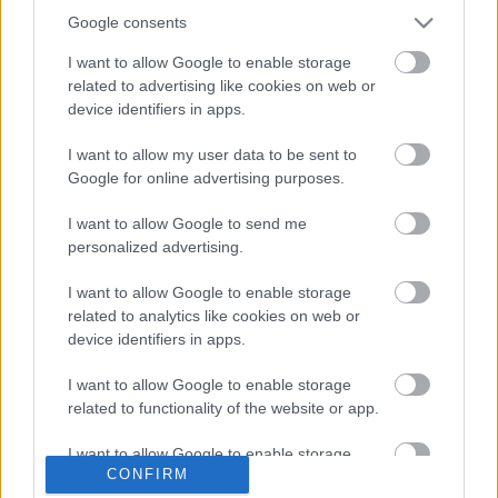
időben a honi sludge körökben egyre nagyobb
Google consents
respektnek örvendő duó: a
Her Highness
, valamint
az ország egyik legígéretesebb fiatal zenekarának
I want to allow Google to enable storage
számító
Basement Haze
.
related to advertising like cookies on web or
device identifiers in apps.
További információk az eseményről a koncert
Facebook-eseményén
, és a
Thulsa Doom
I want to allow my user data to be sent to
Booking oldalán
!
Google for online advertising purposes.
I want to allow Google to send me
personalized advertising.
Címkék:
horvátország
trafik
doom
stoner
sludge
I want to allow Google to enable storage
related to analytics like cookies on web or
koncertajánló
her highness
negative slug
basement haze
device identifiers in apps.
magic miner
I want to allow Google to enable storage
related to functionality of the website or app.
I want to allow Google to enable storage
Ajánlott bejegyzések:
CONFIRM
related to personalization.