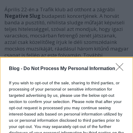
Április 22-én a Trafik klub ad otthont a zágrábi
Negative Slug
budapesti koncertjének. A horvát
banda a pusztító, nihilista sludge műfaját képviseli
teljes hitelességgel, szóval
azt mondjuk, hogy igazi
varacskos, mocsárban fetrengő zenét játszanak,
azzal csak közelítőleg írjuk le déli szomszédaink
mocskos muzsikáját, ráadásul három kitűnő magyar
csapat is fellép az este folyamán. További
információk a koncertről a hajtás után!
Blog -
Do Not Process My Personal Information
If you wish to opt-out of the sale, sharing to third parties, or
processing of your personal or sensitive information for
targeted advertising by us, please use the below opt-out
section to confirm your selection. Please note that after your
opt-out request is processed you may continue seeing
interest-based ads based on personal information utilized by
us or personal information disclosed to third parties prior to
your opt-out. You may separately opt-out of the further
disclosure of your personal information by third parties on the