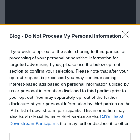
Blog -
Do Not Process My Personal Information
If you wish to opt-out of the sale, sharing to third parties, or
processing of your personal or sensitive information for
Érdemes továbbra is játszani, hiszen a Mesa Boogie
targeted advertising by us, please use the below opt-out
hazai forgalmazója felajánlott három
section to confirm your selection. Please note that after your
ajándékcsomagból egy még mindig gazdára vár,
opt-out request is processed you may continue seeing
benne Mesa Boogie-sapkával, pólóval, melyeket
interest-based ads based on personal information utilized by
azok között fogunk kisorsolni, akik helyesen
us or personal information disclosed to third parties prior to
válaszolnak az adott fordulóban feltett kérdésünkre.
your opt-out. You may separately opt-out of the further
Nem árt, ha ismered a Mesa Boogie termékeit, de kis
disclosure of your personal information by third parties on the
utánajárással az összes kérdésünk megválaszolható.
IAB’s list of downstream participants. This information may
also be disclosed by us to third parties on the
IAB’s List of
A
második forduló
kérdésének helyes megfejtése
Downstream Participants
that may further disclose it to other
nagy meglepetésre ismét a
c
., válasz volt, azaz
a
third parties.
Mesa Boogie legismertebb metálzenéhez készült