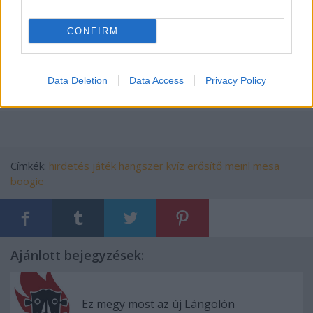
CONFIRM
Data Deletion
Data Access
Privacy Policy
Címkék:
hirdetés
játék
hangszer
kvíz
erősítő
meinl
mesa
boogie
Ajánlott bejegyzések:
Ez megy most az új Lángolón