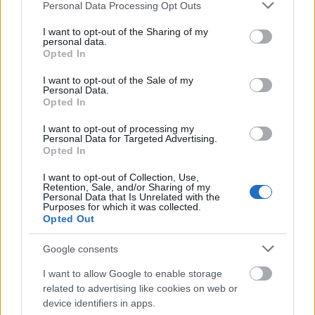
Please note that this website/app uses one or more Google
Personal Data Processing Opt Outs
erősítői a Rectifier szériába tartoznak
-
services and may gather and store information including but
valószínűleg az oldal olvasói közül is sokan hallottak
not limited to your visit or usage behaviour. You may click to
I want to opt-out of the Sharing of my
már erről a mára már "ipari standardek" közé
personal data.
grant or deny consent to Google and its third-party tags to
Opted In
sorolható erősítőcsaládról. Nagy örömünkre sok
use your data for below specified purposes in below Google
helyes választ kaptunk, a szerencse ezúttal
Papp
consent section.
I want to opt-out of the Sale of my
Szilárd
nak kedvezett, akit azóta már e-mailben
Personal Data.
értesítettünk.
Opted In
I want to opt-out of processing my
A harmadik forduló kérdése a következő:
Personal Data for Targeted Advertising.
Opted In
Hány csatornája van a Mesa Boogie új, Triple
Crown-szériás erősítőinek?
I want to opt-out of Collection, Use,
Retention, Sale, and/or Sharing of my
Personal Data that Is Unrelated with the
a. Három
Purposes for which it was collected.
Opted Out
b. Kettő
Google consents
c. Egy
I want to allow Google to enable storage
related to advertising like cookies on web or
A kérdések megválaszolásához nyújthat némi
device identifiers in apps.
segítséget,
ha felkeresitek ezt az oldalt
!