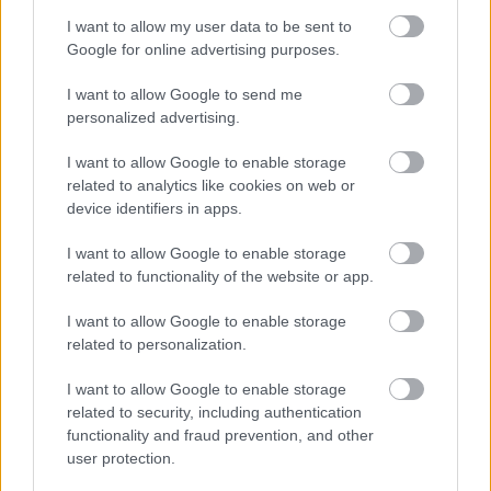
I want to allow my user data to be sent to
Az első forduló megfejtését május 24-én, szerdán
Google for online advertising purposes.
délig várjuk
„Lángoló – Mesa Boogie játék”
tárgyú
levélben a
jatek@langologitarok.hu
e-mail címre.
I want to allow Google to send me
Minden fordulóban egy nyertest sorsolunk, a
personalized advertising.
nyertest a szokásos módon e-maiben is értesítjük.
Akit pedig érdekel bővebben is a kérdés tárgyát
I want to allow Google to enable storage
képező erősítő, kezdje az ismerkedést mondjuk ezzel
related to analytics like cookies on web or
a videóval:
device identifiers in apps.
I want to allow Google to enable storage
related to functionality of the website or app.
I want to allow Google to enable storage
related to personalization.
I want to allow Google to enable storage
related to security, including authentication
functionality and fraud prevention, and other
user protection.