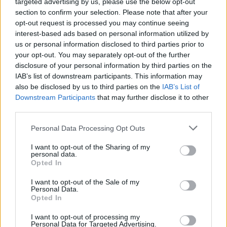
jobban megmozgatja, azt is szeretném, hogy a
targeted advertising by us, please use the below opt-out
zenekar tagjai önmagukat is meg tudják mutatni
section to confirm your selection. Please note that after your
egy kicsit a produkción keresztül, és persze
opt-out request is processed you may continue seeing
remélem, hogy a közönség továbbra is szeretni fogja
interest-based ads based on personal information utilized by
us or personal information disclosed to third parties prior to
majd, amit csinálunk.
your opt-out. You may separately opt-out of the further
disclosure of your personal information by third parties on the
Mes
élsz kicsit nemr
ég megjelent
új dalodr
ól, a
IAB’s list of downstream participants. This information may
Sz
ép ment
ésr
ől?
also be disclosed by us to third parties on the
IAB’s List of
Downstream Participants
that may further disclose it to other
A dal zenéjét édesapámmal írtam, Sean Darin, azaz
third parties.
Szepesi Zsolt producerkedése mellett, akivel már
dolgoztam együtt korábban, ő készítette a Jó nagy
Please note that this website/app uses one or more Google
Personal Data Processing Opt Outs
csend remixét. Azért kerestük meg őt, mert a
services and may gather and store information including but
munkáinak van egy olyan jellegzetes karaktere,
not limited to your visit or usage behaviour. You may click to
I want to opt-out of the Sharing of my
amiről úgy gondoltunk, jól állna a dalnak. A
personal data.
grant or deny consent to Google and its third-party tags to
Opted In
zeneszerzőim általában ugyanazok, már szavak
use your data for below specified purposes in below Google
nélkül értjük a másikat, vagyis nagyon egyszerű
consent section.
I want to opt-out of the Sale of my
velük dolgozni, viszont szövegírók és zenei
Personal Data.
Opted In
producerek után folyamatosan kutatok. Demózás
után az éppen aktuális szerzőtárssal találjuk ki,
I want to opt-out of processing my
hogyan és kivel kéne tovább együttműködni, mert a
Personal Data for Targeted Advertising.