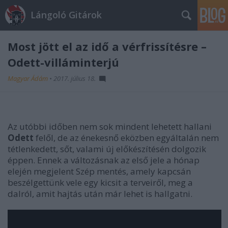
Lángoló Gitárok
Most jött el az idő a vérfrissítésre –
Odett-villáminterjú
Magyar Ádám
•
2017. július 18.
Az utóbbi időben nem sok mindent lehetett hallani
Odett
felől, de az énekesnő eközben egyáltalán nem
tétlenkedett, sőt, valami új előkészítésén dolgozik
éppen. Ennek a változásnak az első jele a hónap
elején megjelent Szép mentés, amely kapcsán
beszélgettünk vele egy kicsit a terveiről, meg a
dalról, amit hajtás után már lehet is hallgatni.