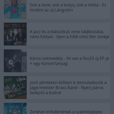
Sok a zene, sok a kütyü, sok a móka - Ez
történt az új Lángolón
A jazz és a klasszikus zene találkozása,
némi füttyel - Ilyen a HAB című film zenéje
Káros szenvedély - Itt van a Stu33 új EP-je
+ egy koncertanyag
Jövő pénteken élőben is bemutatkozik a
Jägermeister Brass Band - Nyerj páros
belépőt a bulira!
Zenével erősítenének a számítógépes