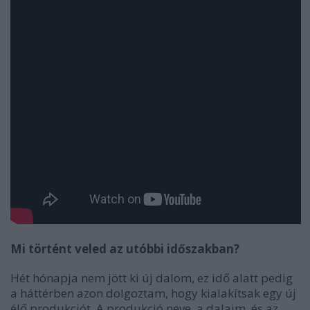
Mi t
ört
ént veled az ut
óbbi id
őszakban?
Hét hónapja nem jött ki új dalom, ez idő alatt pedig
a háttérben azon dolgoztam, hogy kialakítsak egy új
élő produkciót. A produkció neve, a dalaim, és az