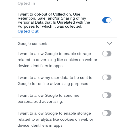
zenei alapokat a dalszöveg és a produceri munka
Opted In
tölti meg élettel. A nyitott hozzáállásomnak
I want to opt-out of Collection, Use,
köszönhetően rengeteget tanulok a szakmáról, ez
Retention, Sale, and/or Sharing of my
sokat csiszol rajtam. Elégedett akkor vagyok, ha már
Personal Data that Is Unrelated with the
Purposes for which it was collected.
az első sor után egyértelmű a hallgató számára,
Opted Out
hogy ez „csakis egy Odett-dal lehet", és a Szép
mentés ilyennek tűnik az eddigi visszajelzések
Google consents
alapján. Számomra az egyik legfontosabb, hogy
önazonos, azonnal felismerhető és össze nem
I want to allow Google to enable storage
related to advertising like cookies on web or
téveszthető legyen az alkotás, hiszen az egyediség,
device identifiers in apps.
egyéniség, frissesség, ösztönösség elindít rengeteg
kreatív folyamatot, és még akkor is inspirál, ha
I want to allow my user data to be sent to
éppen valamiért megosztó, ami létrejött. Sőt akkor
Google for online advertising purposes.
izgalmas csak igazán!
I want to allow Google to send me
Hujber Szabolcs
írta a dal sz
öveg
ét, vele is
personalized advertising.
tervezel m
ég egy
ütt dolgozni?
I want to allow Google to enable storage
Nagyon szeretem Szabit, könnyen megértetem
related to analytics like cookies on web or
magam vele annak ellenére, hogy keveset beszélünk,
device identifiers in apps.