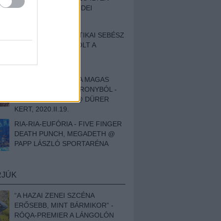
BESZÁMOLÓNK AZ IDEI
SZIGETRŐL
EGY HALLÁSPLASZTIKAI SEBÉSZ
NAPLÓJA - ILYEN VOLT A
SWANSRÓL SZÓLÓ
DOKUMENTUMFILM
MÉLY FÉRFIBÁNAT A MAGAS
ELEFÁNTCSONTTORONYBÓL -
LEPROUS, KLONE @ DÜRER
KERT, 2020.II.19.
RIA-RIA-EUFÓRIA - FIVE FINGER
DEATH PUNCH, MEGADETH @
PAPP LÁSZLÓ SPORTARÉNA
RJÚK
“A HAZAI ZENEI SZCÉNA
ERŐSEBB, MINT BÁRMIKOR” -
RÓQA-PREMIER A LÁNGOLÓN