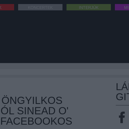
K
KONCERTEK
INTERJÚK
M
L
GI
L ÖNGYILKOS
ÓL SINEAD O'
 FACEBOOKOS