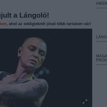
HIRD
ult a Lángoló!
nkon
, ahol az eddigieknél jóval több tartalom vár!
LÁNG
MAGA
PRO