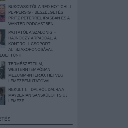
BUKOWSKITÓL A RED HOT CHILI
PEPPERSIG - BESZÉLGETÉS
PRITZ PÉTERREL ÍRÁSBAN ÉS A
WANTED PODCASTBEN
PAJTÁTÓL A SZALONIG –
HAJNÓCZY ÁRPÁDDAL, A
KONTROLL CSOPORT
ALTSZAXOFONOSÁVAL
ÉLGETTÜNK
TERMÉSZETFILM,
WESTERNTEMPÓBAN -
MEZUMM-INTERJÚ, HÉTVÉGI
LEMEZBEMUTATÓVAL
REKULT I. - DALRÓL DALRA A
MAYBERIAN SANSKÜLOTTS ÚJ
LEMEZE
ETÉS