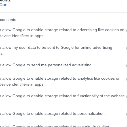
Out
consents
alomnak minősülnek, értük a
szolgáltatás technikai
üzemeltetője semmilyen felelősséget nem vállal, azokat nem
asználási feltételekben
és az
adatvédelmi tájékoztatóban
.
o allow Google to enable storage related to advertising like cookies on
evice identifiers in apps.
o allow my user data to be sent to Google for online advertising
s.
to allow Google to send me personalized advertising.
o allow Google to enable storage related to analytics like cookies on
evice identifiers in apps.
BESZ
o allow Google to enable storage related to functionality of the website
o allow Google to enable storage related to personalization.
o allow Google to enable storage related to security, including