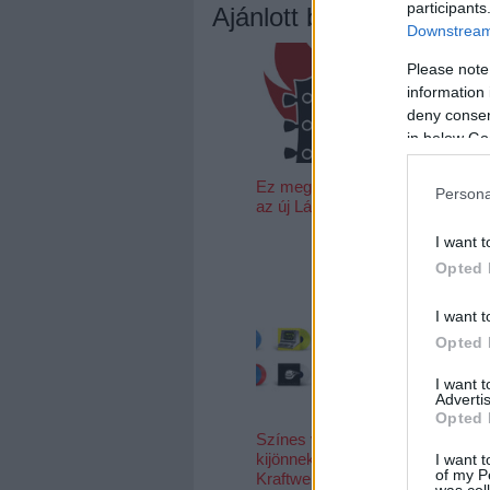
participants
Ajánlott bejegyzések:
Downstream 
Please note
information 
deny consent
in below Go
Ez megy most
Káros
Persona
az új Lángolón
szenvedély - 
van a Stu33 
I want t
EP-je + egy
koncertanya
Opted 
I want t
Opted 
I want 
Advertis
Opted 
Színes vinylen
kijönnek újra a
I want t
of my P
Kraftwerk-
was col