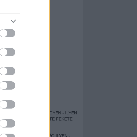
ÁMOLÓK
ZENÉS TÁBOR A HEGYEN - ILYEN
VOLT A VÍRUS SZÜLTE FEKETE
ZAJ FESZTIVÁL
SOHA NEM VOLT MÉG ILYEN -