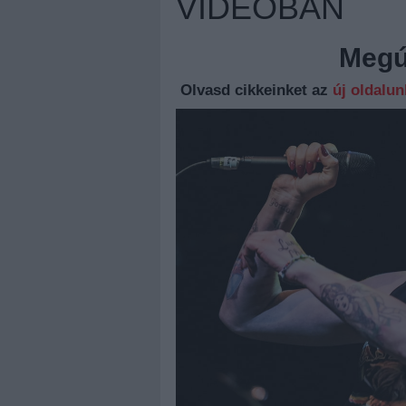
VIDEÓBAN
Megúj
Olvasd cikkeinket az
új oldalu