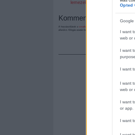
lemezek
Opted 
Kommentek:
Google 
A hozzászólások a
vonatkozó jogszabályok
értelmében felhasználói tart
ellenőrzi. Kifogás esetén forduljon a blog szerkesztőjéhez. Részletek a
Felh
I want t
web or d
I want t
purpose
I want 
I want t
web or d
I want t
or app.
I want t
I want t