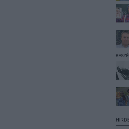
BESZ
HIRD