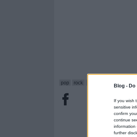
pop
rock
bulvár
sinead o conn
Blog -
Do 
If you wish 
sensitive in
confirm you
continue se
information 
further disc