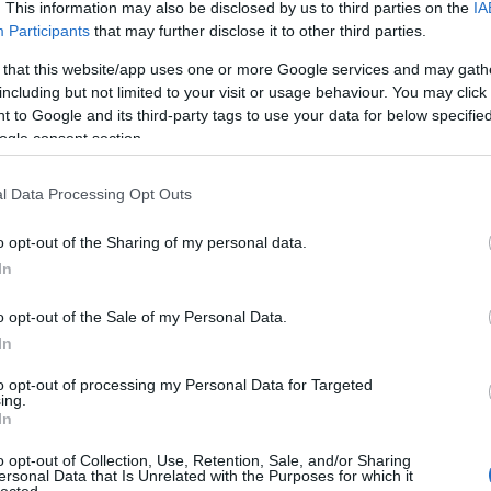
. This information may also be disclosed by us to third parties on the
IA
Participants
that may further disclose it to other third parties.
 that this website/app uses one or more Google services and may gath
including but not limited to your visit or usage behaviour. You may click 
 to Google and its third-party tags to use your data for below specifi
ogle consent section.
Visszavette a
Már csak egy
l Data Processing Opt Outs
Itt
bakelit a vezető
napot kell várni
új
helyét a fizikai
az új Marilyn
o opt-out of the Sharing of my personal data.
eladásokban
Manson-
g
lemezre, itt van
In
két dal róla
o opt-out of the Sale of my Personal Data.
In
to opt-out of processing my Personal Data for Targeted
ing.
In
o opt-out of Collection, Use, Retention, Sale, and/or Sharing
ersonal Data that Is Unrelated with the Purposes for which it
HIRD
lected.