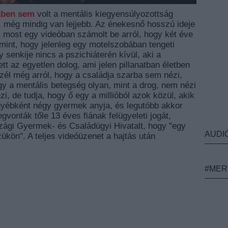
kben
sem
volt a mentális kiegyensúlyozottság
ik, még mindig van lejjebb. Az énekesnő hosszú ideje
s most egy videóban számolt be arról, hogy két éve
mint, hogy jelenleg egy motelszobában tengeti
 senkije nincs a pszichiáterén kívül, aki a
t az egyetlen dolog, ami jelen pillanatban életben
zél még arról, hogy a családja szarba sem nézi,
ogy a mentális betegség olyan, mint a drog, nem nézi
i, de tudja, hogy ő egy a millióból azok közül, akik
gyébként négy gyermek anyja, és legutóbb akkor
gvonták tőle 13 éves fiának felügyeleti jogát,
szági Gyermek- és Családügyi Hivatalt, hogy "egy
AUDI
ükön". A teljes videóüzenet a hajtás után
#MER