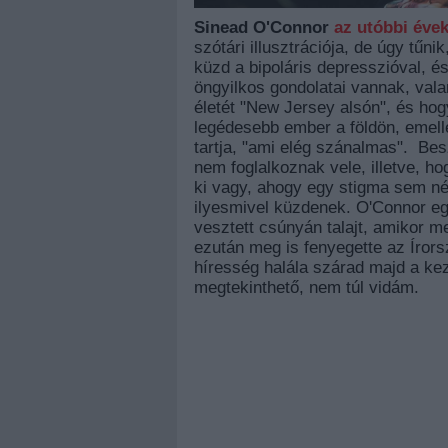
Sinead O'Connor
az
utóbbi
éve
szótári illusztrációja, de úgy tűn
küzd a bipoláris depresszióval, é
öngyilkos gondolatai vannak, vala
életét "New Jersey alsón", és hogy
legédesebb ember a földön, emellet
tartja, "ami elég szánalmas". Bes
nem foglalkoznak vele, illetve, h
ki vagy, ahogy egy stigma sem néz
ilyesmivel küzdenek. O'Connor e
vesztett csúnyán talajt, amikor me
ezután meg is fenyegette az Íror
híresség halála szárad majd a kez
megtekinthető, nem túl vidám.