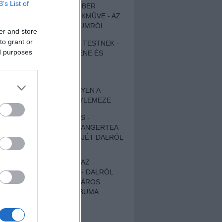
B’s List of
EGY DÜHÖS VÉNEMBER
UNIVERZÁLIS REMEKMŰVE - AZ
ÚJ BOB DYLAN-ALBUMRÓL
er and store
to grant or
ZENE LÉLEKNEK ÉS TESTNEK -
ed purposes
AUTENTIKUS NÉPZENE ÉS
KÖLTÉSZET
ÚJJÁSZÜLETETT
SZOMORKODÁS - ILYEN A
KATATONIA ÚJ NAGYLEMEZE
CROCODILE NERVES -
HALLGASD MEG AZ ANGERTEA
MA MEGJELENT EP-JÉT DALRÓL
DALRA!
A FELELŐSSÉGTŐL AZ
ELLOPOTT FÖLDIG - DALRÓL
DALRA A KÉPZELT VÁROS
SAMIZDAT CÍMŰ ALBUMA
ETÉS