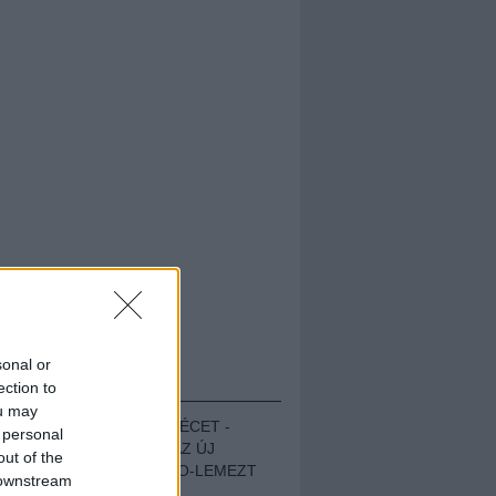
sonal or
HALLGASD!
ection to
ou may
MEGUGROTTÁK A LÉCET -
 personal
MEGHALLGATTUK AZ ÚJ
out of the
PROTEST THE HERO-LEMEZT
 downstream