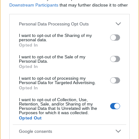
Downstream Participants
that may further disclose it to other
third parties.
Please note that this website/app uses one or more Google
Personal Data Processing Opt Outs
services and may gather and store information including but
not limited to your visit or usage behaviour. You may click to
I want to opt-out of the Sharing of my
personal data.
grant or deny consent to Google and its third-party tags to
Opted In
use your data for below specified purposes in below Google
consent section.
I want to opt-out of the Sale of my
Personal Data.
Opted In
I want to opt-out of processing my
Personal Data for Targeted Advertising.
Opted In
I want to opt-out of Collection, Use,
Retention, Sale, and/or Sharing of my
Personal Data that Is Unrelated with the
Purposes for which it was collected.
Opted Out
Google consents