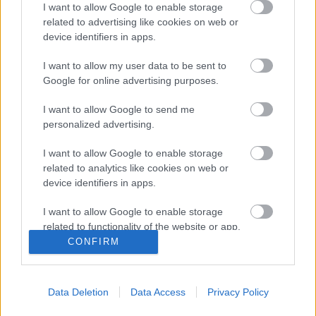
I want to allow Google to enable storage
related to advertising like cookies on web or
device identifiers in apps.
I want to allow my user data to be sent to
Google for online advertising purposes.
I want to allow Google to send me
personalized advertising.
Címkék:
indie
bulvár
drog
pete doherty
I want to allow Google to enable storage
related to analytics like cookies on web or
device identifiers in apps.
Ajánlott bejegyzések:
I want to allow Google to enable storage
related to functionality of the website or app.
Dave Grohl dalt írt egy tízéves dobos
CONFIRM
I want to allow Google to enable storage
kislányról
related to personalization.
Data Deletion
Data Access
Privacy Policy
I want to allow Google to enable storage
related to security, including authentication