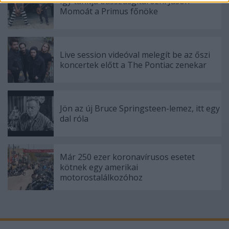
Így tanítja basszusgitározni Jason
functionality and fraud prevention, and other
Momoát a Primus főnöke
user protection.
Live session videóval melegít be az őszi
koncertek előtt a The Pontiac zenekar
Jön az új Bruce Springsteen-lemez, itt egy
dal róla
Már 250 ezer koronavírusos esetet
kötnek egy amerikai
motorostalálkozóhoz