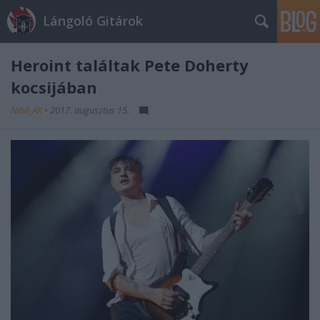
Lángoló Gitárok
Heroint találtak Pete Doherty
kocsijában
Nihil_AK
•
2017. augusztus 15.