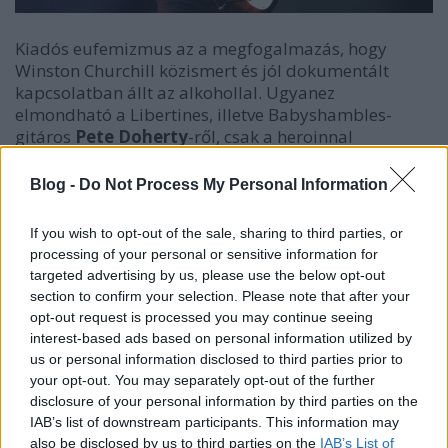
Kiadós eufemizmus az a megfogalmazás, hogy
Winston Churchill közismert és jól dokumentált
kapcsolatban állt az alkohollal. Ugyanez
elmondható a Libertines, illetve Babyshambles-
gitáros
Pete Doherty
-ről, csak a heroinnal
kapcsolatban. A zenész épp a napoban
Olaszországon autózott keresztül, amikor egy
Blog -
Do Not Process My Personal Information
rendőri ellenőrzés során kábítószert találtak nála,
bár ahhoz nem eleget, hogy vádat emeljenek,
If you wish to opt-out of the sale, sharing to third parties, or
ugyanis mindössze egy gramm heroin és fél gramm
processing of your personal or sensitive information for
demerol került elő a gépjárműből. A hír különösen
targeted advertising by us, please use the below opt-out
azért szomorú, mert Doherty a Bataclan tavalyi
section to confirm your selection. Please note that after your
újramegnyitásakor adott koncertje előtt azt
opt-out request is processed you may continue seeing
nyilatkozta, hogy már tiszta, és már nem opiátfüggő.
interest-based ads based on personal information utilized by
Reméljük, csak arról van szó, hogy nem takarította ki
us or personal information disclosed to third parties prior to
azóta az autóját. A folytatásban megnézhettek egy
your opt-out. You may separately opt-out of the further
videót a Babyshamblestől, csak hogy legyen zenei
disclosure of your personal information by third parties on the
vonatkozása a hírnek!
IAB’s list of downstream participants. This information may
also be disclosed by us to third parties on the
IAB’s List of