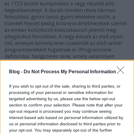
és 1723 között komponálta a négy részből álló
hegedűversenyt. A darab minden része hármas
felosztású, gyors-lassú-gyors tételekre oszlik, a
tizenkét fejezet pedig bizonyos értelmezések szerint
az ember különböző életszakaszait jeleníti meg
allegórikus formában. A négy évszak az első olyan
mű, amelyet komolyzenei szakértők az első valódi
programzenéként fogadnak el. (Programzene
definíciója: hangszeres zene, amely valamilyen
fogalmilag megragadható téma leírásával
kapcsolatos. Célja, hogy a hallgató a zenéhez
Blog -
Do Not Process My Personal Information
képeket, helyzeteket, hangulatokat asszociáljon. Erre
a programra legtöbbször maga a zeneszerző utal a
If you wish to opt-out of the sale, sharing to third parties, or
címadással - Forrás: Wikipedia)
processing of your personal or sensitive information for
targeted advertising by us, please use the below opt-out
section to confirm your selection. Please note that after your
opt-out request is processed you may continue seeing
interest-based ads based on personal information utilized by
us or personal information disclosed to third parties prior to
your opt-out. You may separately opt-out of the further