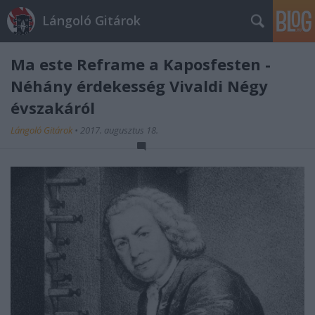
Lángoló Gitárok
Ma este Reframe a Kaposfesten -
Néhány érdekesség Vivaldi Négy
évszakáról
Lángoló Gitárok
•
2017. augusztus 18.