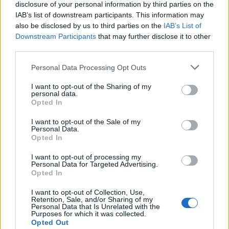
disclosure of your personal information by third parties on the
IAB’s list of downstream participants. This information may
also be disclosed by us to third parties on the
IAB’s List of
Downstream Participants
that may further disclose it to other
third parties.
Please note that this website/app uses one or more Google
Personal Data Processing Opt Outs
services and may gather and store information including but
not limited to your visit or usage behaviour. You may click to
I want to opt-out of the Sharing of my
personal data.
grant or deny consent to Google and its third-party tags to
2.
A Négy évszak első előadásai idején különösen a
Opted In
use your data for below specified purposes in below Google
franciák körében aratott nagy sikert. XV. Lajos
consent section.
I want to opt-out of the Sale of my
francia király nagy rajongója volt a darabnak, és
Personal Data.
elrendelte, hogy bármikor előadathassa, amikor épp
Opted In
úgy tartotta kedve.
I want to opt-out of processing my
Personal Data for Targeted Advertising.
3.
Vivaldi formabontó módon
szonetteket
is írt az
Opted In
egyes részekhez. A darab előadása előtt nem ritka,
hogy a koncert rendezője vagy karmestere felolvassa
I want to opt-out of Collection, Use,
Retention, Sale, and/or Sharing of my
a közönségnek az adott tételhez kapcsolódó
Personal Data that Is Unrelated with the
szonettet, mielőtt a zene megszólalna.
Purposes for which it was collected.
Opted Out