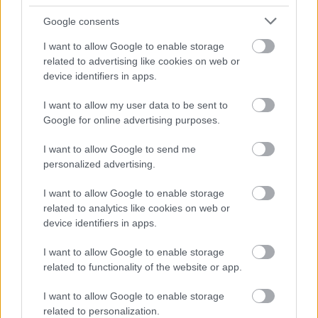
4.
Vivaldi olyan jegyzeteket írt a darab különböző
Google consents
hangszeres részeihez, mint például hogy a brácsa
"ugató kutyaként" szólaljon meg, vagy épp az "alvó
I want to allow Google to enable storage
kecskepásztort" idézzék meg a hangszerek. Az
related to advertising like cookies on web or
előadóknak a saját fantáziájukat kell használniuk a
device identifiers in apps.
hatás eléréséhez.
I want to allow my user data to be sent to
5.
Az IMDB adatbázisa szerint Vivaldi zenéjét ezidáig
Google for online advertising purposes.
488 mozgóképes alkotásban használták fel, köztük
olyan hollywoodi produkciókban, mint a Fejjel a
I want to allow Google to send me
falnak, a Temetetlen múlt, a Carla új élete, a
personalized advertising.
Halálvágta című James Bond-film és a Brad Pitt és
I want to allow Google to enable storage
Robert Redford fémjelezte Kémjátszma. A közel
related to analytics like cookies on web or
ötszáz alkalom több mint fele a Négy évszak
device identifiers in apps.
valamelyik részlete volt.
I want to allow Google to enable storage
6.
A darabnak számtalan komoly- és könnyűzenei
related to functionality of the website or app.
feldolgozása létezik. Moe Koffman kanadai
szaxofonos jazzfeldolgozásától Vanessa Mae-n át az
I want to allow Google to enable storage
olyan szellemi kútmérgezésekig, mint a klasszikus
related to personalization.