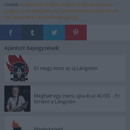
Címkék:
kollaboráció
projekt
elefánt
vivaldi
komolyzene
prieger zsolt
akkezdet phiai
újraértelmezés
baráti kristóf
30Y
kaposfest
reframe
bolyki györgy
Ajánlott bejegyzések:
Ez megy most az új Lángolón
Meghalt egy zseni, újra él az AC/DC - Ez
történt a Lángolón
Megérkezett!