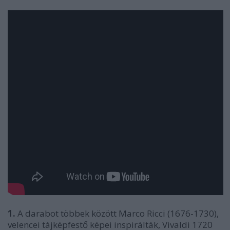
1.
A darabot többek között Marco Ricci (1676-1730),
velencei tájképfestő képei inspirálták, Vivaldi 1720