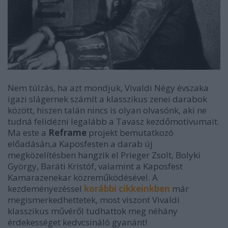
Nem túlzás, ha azt mondjuk, Vivaldi Négy évszaka
igazi slágernek számít a klasszikus zenei darabok
között, hiszen talán nincs is olyan olvasónk, aki ne
tudná felidézni legalább a Tavasz kezdőmotívumait.
Ma este a
Reframe
projekt bemutatkozó
előadásán,a Kaposfesten a darab új
megközelítésben hangzik el Prieger Zsolt, Bolyki
György, Baráti Kristóf, valamint a Kaposfest
Kamarazenekar közreműködésével. A
kezdeményezéssel
korábbi cikkeinkben
már
megismerkedhettetek, most viszont Vivaldi
klasszikus művéről tudhattok meg néhány
érdekességet kedvcsináló gyanánt!