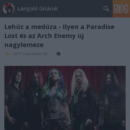
Lángoló Gitárok
Lehúz a medúza - Ilyen a Paradise
Lost és az Arch Enemy új
nagylemeze
-dj-
•
2017. szeptember 08.