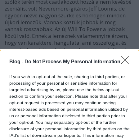
szólók terén most csatlakozott hozzá a nem kevésbé
zseniális, volt Neveremore-gitáros Jeff Loomis, de
egyben nézve nagyon szürke és homogén minden
újkori lemezük. Vannak köztük jobbak is meg
vannak rosszabbak. Az új Will To Power a jobbak
közül való. Ennek a lemeznek valamennyire érzem,
hogy van karaktere, hangulata, ami összefogja, és
vannak olyan teljes dalok, amik majdnem felérnek a
korai lemezek szintjére. Sőt olyan dal is van rajta,
Blog -
Do Not Process My Personal Information
amiben szinte végig tiszta ének van. Ez például az
egyik legjobb húzásuk évek óta, mert legalább nem
kiszámítható. Mondjuk, ha már van egy férfimágnes,
If you wish to opt-out of the sale, sharing to third parties, or
babaarcú, de ezzel együtt erős hangú énekesnőjük,
processing of your personal or sensitive information for
akkor ezt kihasználhatnák gyakrabban is.
(3/5)
targeted advertising by us, please use the below opt-out
section to confirm your selection. Please note that after your
Itt hallgathatod
opt-out request is processed you may continue seeing
interest-based ads based on personal information utilized by
us or personal information disclosed to third parties prior to
your opt-out. You may separately opt-out of the further
disclosure of your personal information by third parties on the
IAB’s list of downstream participants. This information may