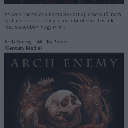
Az Arch Enemy és a Paradise Lost új lemezeitől nem
ájult el szerzőnk. Főleg az utóbbitól nem. Lássuk
részletesebben, hogy miért.
Arch Enemy – Will To Power
(Century Media)