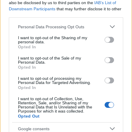
also be disclosed by us to third parties on the
IAB’s List of
Downstream Participants
that may further disclose it to other
third parties.
Please note that this website/app uses one or more Google
Personal Data Processing Opt Outs
services and may gather and store information including but
not limited to your visit or usage behaviour. You may click to
I want to opt-out of the Sharing of my
personal data.
grant or deny consent to Google and its third-party tags to
Opted In
use your data for below specified purposes in below Google
consent section.
I want to opt-out of the Sale of my
Personal Data.
Paradise Lost – Medusa
Opted In
(Nuclear Blast)
I want to opt-out of processing my
Personal Data for Targeted Advertising.
Opted In
I want to opt-out of Collection, Use,
Retention, Sale, and/or Sharing of my
Personal Data that Is Unrelated with the
Purposes for which it was collected.
Opted Out
Google consents