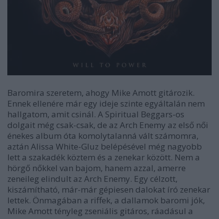
Baromira szeretem, ahogy Mike Amott gitározik.
Ennek ellenére már egy ideje szinte egyáltalán nem
hallgatom, amit csinál. A Spiritual Beggars-os
dolgait még csak-csak, de az Arch Enemy az első női
énekes album óta komolytalanná vált számomra,
aztán Alissa White-Gluz belépésével még nagyobb
lett a szakadék köztem és a zenekar között. Nem a
hörgő nőkkel van bajom, hanem azzal, amerre
zeneileg elindult az Arch Enemy. Egy célzott,
kiszámítható, már-már gépiesen dalokat író zenekar
lettek. Önmagában a riffek, a dallamok baromi jók,
Mike Amott tényleg zseniális gitáros, ráadásul a