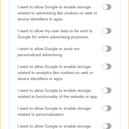
I want to allow Google to enable storage
related to advertising like cookies on web or
device identifiers in apps.
I want to allow my user data to be sent to
Google for online advertising purposes.
I want to allow Google to send me
personalized advertising.
I want to allow Google to enable storage
related to analytics like cookies on web or
A Paradise Lost albumaitól én már régóta nem várok
device identifiers in apps.
különösebben nagy dolgokat, de az utóbbi hátraarc-
lemezeik alapján pláne nem. Biztosan sokan
I want to allow Google to enable storage
elhasaltak, hogy Nick Holmes újra hörög, meg hogy
related to functionality of the website or app.
ultradoom dalokat írtak, de én inkább azt vártam
volna, hogy jó dolgokat csináljanak, és ezek az újkori
I want to allow Google to enable storage
számok nem jók. Hiszen bár visszamentek egészen
related to personalization.
az Icon hangulatáig, de az ahhoz fogható fogósságot
I want to allow Google to enable storage
már nem tudták hozni, a Draconian Times sötét