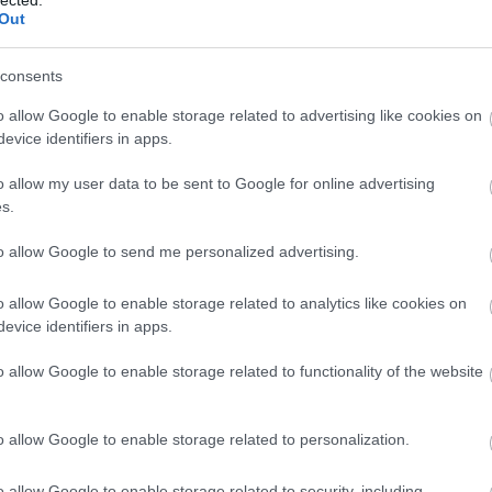
Out
consents
alomnak minősülnek, értük a
szolgáltatás technikai
üzemeltetője semmilyen felelősséget nem vállal, azokat nem
asználási feltételekben
és az
adatvédelmi tájékoztatóban
.
o allow Google to enable storage related to advertising like cookies on
evice identifiers in apps.
o allow my user data to be sent to Google for online advertising
s.
to allow Google to send me personalized advertising.
o allow Google to enable storage related to analytics like cookies on
evice identifiers in apps.
BESZ
o allow Google to enable storage related to functionality of the website
o allow Google to enable storage related to personalization.
o allow Google to enable storage related to security, including