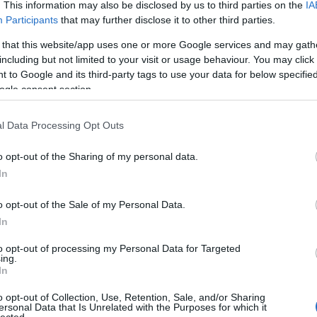
. This information may also be disclosed by us to third parties on the
IA
Participants
that may further disclose it to other third parties.
 that this website/app uses one or more Google services and may gath
including but not limited to your visit or usage behaviour. You may click 
 to Google and its third-party tags to use your data for below specifi
ogle consent section.
l Data Processing Opt Outs
Káros
Színes vinylen
o opt-out of the Sharing of my personal data.
s
szenvedély - Itt
kijönnek újra a
In
y
van a Stu33 új
Kraftwerk-
EP-je + egy
lemezek
o opt-out of the Sale of my Personal Data.
koncertanyag
In
to opt-out of processing my Personal Data for Targeted
ing.
In
Karaoke módot
o opt-out of Collection, Use, Retention, Sale, and/or Sharing
tesztel a Spotify
ersonal Data that Is Unrelated with the Purposes for which it
HIRD
lected.