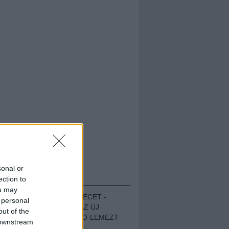
sonal or
HALLGASD!
ection to
ou may
MEGUGROTTÁK A LÉCET -
 personal
MEGHALLGATTUK AZ ÚJ
out of the
PROTEST THE HERO-LEMEZT
 downstream