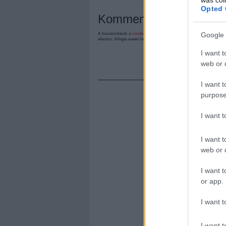
Opted 
Kommentek:
Google 
A hozzászólások a
vonatkozó jogszabályok
értelmében felhasználói tart
ellenőrzi. Kifogás esetén forduljon a blog szerkesztőjéhez. Részletek a
Felh
I want t
web or d
I want t
purpose
I want 
I want t
web or d
I want t
or app.
I want t
I want t