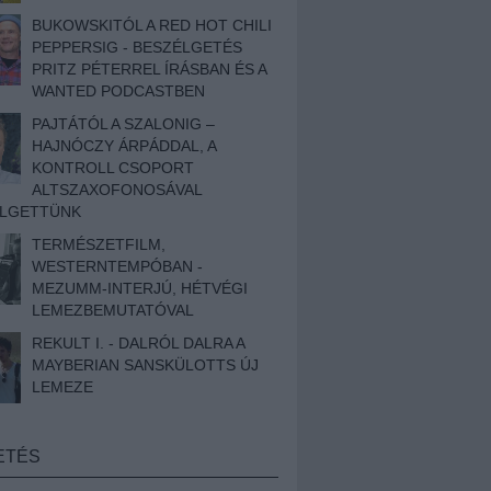
BUKOWSKITÓL A RED HOT CHILI
PEPPERSIG - BESZÉLGETÉS
PRITZ PÉTERREL ÍRÁSBAN ÉS A
WANTED PODCASTBEN
PAJTÁTÓL A SZALONIG –
HAJNÓCZY ÁRPÁDDAL, A
KONTROLL CSOPORT
ALTSZAXOFONOSÁVAL
ÉLGETTÜNK
TERMÉSZETFILM,
WESTERNTEMPÓBAN -
MEZUMM-INTERJÚ, HÉTVÉGI
LEMEZBEMUTATÓVAL
REKULT I. - DALRÓL DALRA A
MAYBERIAN SANSKÜLOTTS ÚJ
LEMEZE
ETÉS