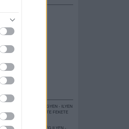
ÁMOLÓK
ZENÉS TÁBOR A HEGYEN - ILYEN
VOLT A VÍRUS SZÜLTE FEKETE
ZAJ FESZTIVÁL
SOHA NEM VOLT MÉG ILYEN -