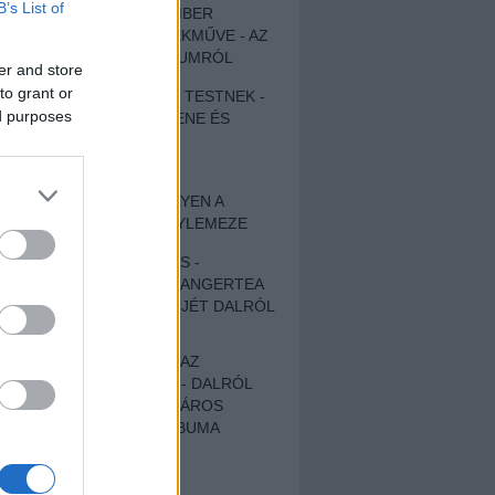
B’s List of
EGY DÜHÖS VÉNEMBER
UNIVERZÁLIS REMEKMŰVE - AZ
ÚJ BOB DYLAN-ALBUMRÓL
er and store
to grant or
ZENE LÉLEKNEK ÉS TESTNEK -
ed purposes
AUTENTIKUS NÉPZENE ÉS
KÖLTÉSZET
ÚJJÁSZÜLETETT
SZOMORKODÁS - ILYEN A
KATATONIA ÚJ NAGYLEMEZE
CROCODILE NERVES -
HALLGASD MEG AZ ANGERTEA
MA MEGJELENT EP-JÉT DALRÓL
DALRA!
A FELELŐSSÉGTŐL AZ
ELLOPOTT FÖLDIG - DALRÓL
DALRA A KÉPZELT VÁROS
SAMIZDAT CÍMŰ ALBUMA
ETÉS