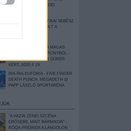
BESZÁMOLÓNK AZ IDEI
SZIGETRŐL
EGY HALLÁSPLASZTIKAI SEBÉSZ
NAPLÓJA - ILYEN VOLT A
SWANSRÓL SZÓLÓ
DOKUMENTUMFILM
MÉLY FÉRFIBÁNAT A MAGAS
ELEFÁNTCSONTTORONYBÓL -
LEPROUS, KLONE @ DÜRER
KERT, 2020.II.19.
RIA-RIA-EUFÓRIA - FIVE FINGER
DEATH PUNCH, MEGADETH @
PAPP LÁSZLÓ SPORTARÉNA
RJÚK
“A HAZAI ZENEI SZCÉNA
ERŐSEBB, MINT BÁRMIKOR” -
RÓQA-PREMIER A LÁNGOLÓN