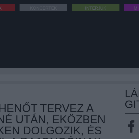
K
KONCERTEK
INTERJÚK
M
L
GI
IHENŐT TERVEZ A
NÉ UTÁN, EKÖZBEN
KEN DOLGOZIK, ÉS