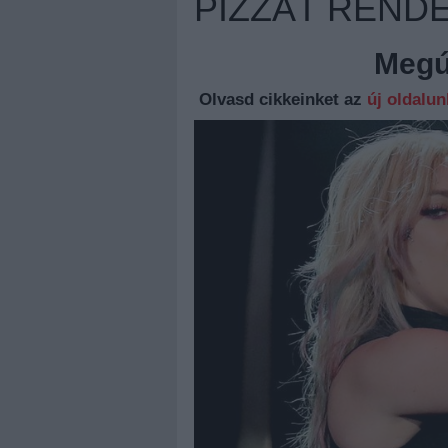
PIZZÁT REND
Megúj
Olvasd cikkeinket az
új oldalu