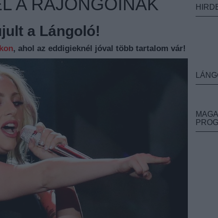
EL A RAJONGÓINAK
HIRD
ult a Lángoló!
nkon
, ahol az eddigieknél jóval több tartalom vár!
LÁNG
MAGA
PRO