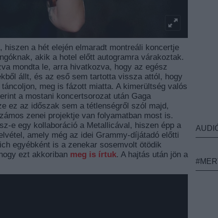
, hiszen a hét elején elmaradt montreáli koncertje
ongóknak, akik a hotel előtt autogramra várakoztak.
zva mondta le, arra hivatkozva, hogy az egész
ekből állt, és az eső sem tartotta vissza attól, hogy
táncoljon, meg is fázott miatta. A kimerültség valós
szerint a mostani koncertsorozat után Gaga
ze ez az időszak sem a tétlenségről szól majd,
 számos zenei projektje van folyamatban most is.
sz-e egy kollaboráció a Metallicával, hiszen épp a
AUDI
elvétel, amely még az idei Grammy-díjátadó előtti
rich egyébként is a zenekar sosemvolt ötödik
ahogy ezt akkoriban
meg is írtuk
. A hajtás után jön a
#MER