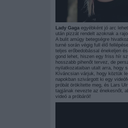
Lady Gaga
egyébként jó arc lehet
után pizzát rendelt azoknak a raj
A bulit amúgy betegségre hivatko
turné során végig full élő fellépés
teljes erőbedobással énekeljen és 
gond lehet, hiszen egy friss hír 
hosszabb pihenőt tervez, de pers
nyilatkozataiban utalt arra, hogy
Kíváncsian várjuk, hogy köztük le
napokban szivárgott ki egy videóf
próbát örökítette meg, és Lars Ul
tagjának nevezte az énekesnőt, 
videó a próbáról!