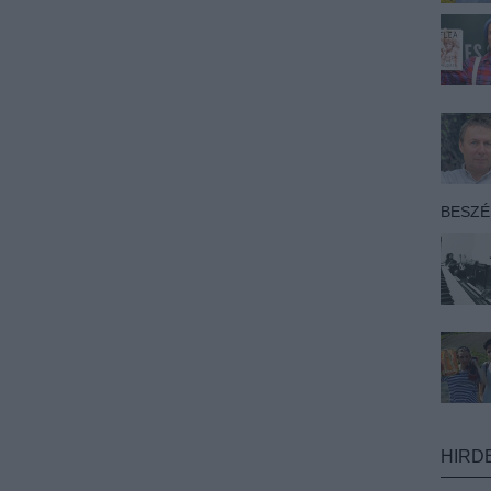
BESZ
HIRD