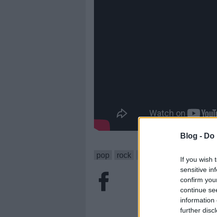
Blog -
Do 
pop
rock
hír
próba
metallica
If you wish 
sensitive in
confirm you
continue se
information 
further disc