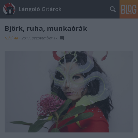
Lángoló Gitárok
Björk, ruha, munkaórák
Nihil_AK
•
2017. szeptember 17.