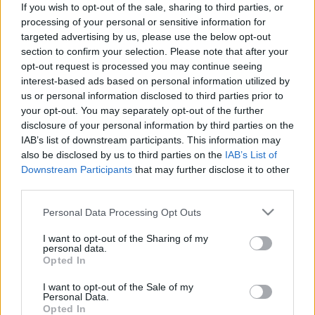
használtak el, emellett húsz méternyi rakott szatén -
If you wish to opt-out of the sale, sharing to third parties, or
szaknyelven lurex organza - dekoranyag is került rá.
processing of your personal or sensitive information for
A videó egyébként egyes országokban már elérhető,
targeted advertising by us, please use the below opt-out
de nálunk még nem, úgyhogy addig is be kell
section to confirm your selection. Please note that after your
érnetek a kosztüm készítéséhez kapcsolódó
opt-out request is processed you may continue seeing
werkfilmmel, amely a Gucci Instagram-oldaláról
interest-based ads based on personal information utilized by
us or personal information disclosed to third parties prior to
való.
your opt-out. You may separately opt-out of the further
disclosure of your personal information by third parties on the
IAB’s list of downstream participants. This information may
also be disclosed by us to third parties on the
IAB’s List of
Downstream Participants
that may further disclose it to other
third parties.
Please note that this website/app uses one or more Google
Personal Data Processing Opt Outs
services and may gather and store information including but
not limited to your visit or usage behaviour. You may click to
I want to opt-out of the Sharing of my
personal data.
grant or deny consent to Google and its third-party tags to
Opted In
use your data for below specified purposes in below Google
consent section.
I want to opt-out of the Sale of my
Personal Data.
Opted In