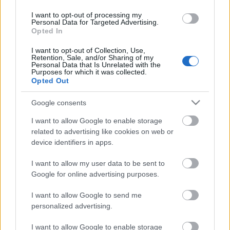
I want to opt-out of processing my
Personal Data for Targeted Advertising.
Opted In
I want to opt-out of Collection, Use,
Retention, Sale, and/or Sharing of my
Personal Data that Is Unrelated with the
Purposes for which it was collected.
Opted Out
Google consents
I want to allow Google to enable storage
Creating @bjork’s custom #Gucci gown for her new single
related to advertising like cookies on web or
#TheGate. The design by #AlessandroMichele took
device identifiers in apps.
approximately 550 hours to make, and an additional 320
hours for the embroidery. The dress’s fabrics include 5
I want to allow my user data to be sent to
Google for online advertising purposes.
meters of pleated iridescent PVC plastic material, 3 meters of
PVC iridescent strips and 20 meters of pleated lurex organza.
I want to allow Google to send me
#AlessandroMichele also collaborated as the film’s creative
personalized advertising.
director, to be shown on Saturday and Sunday from 10am-
I want to allow Google to enable storage