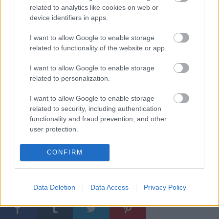
6pm at The Store Studios in London, free public admission.
related to analytics like cookies on web or
From Monday 5am GMT @nowness will screen #björk’s video
device identifiers in apps.
online for 48 hours. Video director: @romana_meggiolaro
I want to allow Google to enable storage
Music by Karlheinz Stockhausen: Excerpt from SIRIUS
related to functionality of the website or app.
Electronic music and trumpet, soprano, bass clarinet, bass
I want to allow Google to enable storage
(CD 26 of the Stockhausen Complete Edition,
related to personalization.
www.stockhausenCDs.com) © Stockhausen Foundation for
Music, Germany (www.karlheinzstockhausen.org)
I want to allow Google to enable storage
related to security, including authentication
Gucci (@gucci) által megosztott bejegyzés,
2017. Szept 15., 23:59 PDT
functionality and fraud prevention, and other
user protection.
CONFIRM
Címkék:
pop
bulvár
björk
hír
divat
art
gucci
kosztüm
extravagancia
Data Deletion
Data Access
Privacy Policy