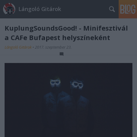
Lángoló Gitárok
KuplungSoundsGood! - Minifesztivál
a CAFe Bufapest helyszíneként
Lángoló Gitárok
•
2017. szeptember 23.