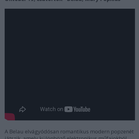
A Belau elvágyódósan romantikus modern popzenét
játszik, amely különböző elektronikus műfajokból