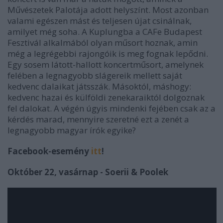
Művészetek Palotája adott helyszínt. Most azonban
valami egészen mást és teljesen újat csinálnak,
amilyet még soha. A Kuplungba a CAFe Budapest
Fesztivál alkalmából olyan műsort hoznak, amin
még a legrégebbi rajongóik is meg fognak lepődni.
Egy sosem látott-hallott koncertműsort, amelynek
felében a legnagyobb slágereik mellett saját
kedvenc dalaikat játsszák. Másoktól, máshogy:
kedvenc hazai és külföldi zenekaraiktól dolgoznak
fel dalokat. A végén úgyis mindenki fejében csak az a
kérdés marad, mennyire szeretné ezt a zenét a
legnagyobb magyar írók egyike?
Facebook-esemény
itt
!
Október 22, vasárnap - Soerii & Poolek