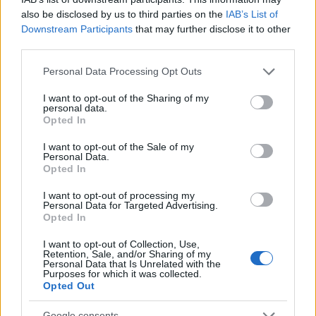
also be disclosed by us to third parties on the
IAB’s List of
A ghánai születésű Sena Dagadu
2002 óta
Downstream Participants
that may further disclose it to other
meghatározó alakja a budapesti zenei életnek. Két
third parties.
szólólemez, négy Irie Maffia-album és számtalan
Please note that this website/app uses one or more Google
Personal Data Processing Opt Outs
kirobbanó siker után ismét új albummal jelentkezik.
services and may gather and store information including but
A Feathers minden dala az énekesnő saját zenei
not limited to your visit or usage behaviour. You may click to
I want to opt-out of the Sharing of my
alapjaiból táplálkozik, a lemezt pedig élőben
personal data.
grant or deny consent to Google and its third-party tags to
rögzítették. A budapesti klubközönség a Café
Opted In
use your data for below specified purposes in below Google
Budapest Fesztiválon olyat láthat és hallhat, amit
consent section.
I want to opt-out of the Sale of my
eddig nem, hiszen Sena nagyzenekari felállásban,
Personal Data.
vendégzenészek és különleges show keretében
Opted In
mutat nekünk valami egészen újat. Olyat, ami
I want to opt-out of processing my
minden ízében budapesti, gyökerei afrikaiak és az
Personal Data for Targeted Advertising.
egész hamisítatlanul rock and roll. A többi legyen
Opted In
meglepetés!
I want to opt-out of Collection, Use,
Retention, Sale, and/or Sharing of my
Facebook-esemény
itt
!
Personal Data that Is Unrelated with the
Purposes for which it was collected.
Opted Out
Október 21, szombat - The Bluebay Foxes, Esti
Kornél
Google consents