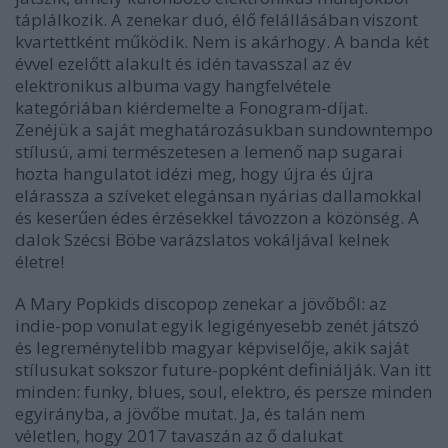
táplálkozik. A zenekar duó, élő felállásában viszont
kvartettként működik. Nem is akárhogy. A banda két
évvel ezelőtt alakult és idén tavasszal az év
elektronikus albuma vagy hangfelvétele
kategóriában kiérdemelte a Fonogram-díjat.
Zenéjük a saját meghatározásukban sundowntempo
stílusú, ami természetesen a lemenő nap sugarai
hozta hangulatot idézi meg, hogy újra és újra
elárassza a szíveket elegánsan nyárias dallamokkal
és keserűen édes érzésekkel távozzon a közönség. A
dalok Szécsi Böbe varázslatos vokáljával kelnek
életre!
A Mary Popkids discopop zenekar a jövőből: az
indie-pop vonulat egyik legigényesebb zenét játszó
és legreménytelibb magyar képviselője, akik saját
stílusukat sokszor future-popként definiálják. Van itt
minden: funky, blues, soul, elektro, és persze minden
egyirányba, a jövőbe mutat. Ja, és talán nem
véletlen, hogy 2017 tavaszán az ő dalukat