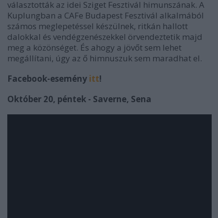
választották az idei Sziget Fesztivál himunszának. A
Kuplungban a CAFe Budapest Fesztivál alkalmából
számos meglepetéssel készülnek, ritkán hallott
dalokkal és vendégzenészekkel örvendeztetik majd
meg a közönséget. És ahogy a jövőt sem lehet
megállítani, úgy az ő himnuszuk sem maradhat el.
Facebook-esemény
itt
!
Október 20, péntek - Saverne, Sena