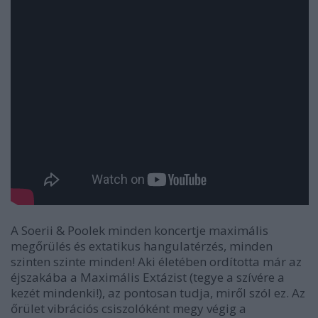
A Soerii & Poolek minden koncertje maximális
megőrülés és extatikus hangulatérzés, minden
szinten szinte minden! Aki életében ordította már az
éjszakába a Maximális Extázist (tegye a szívére a
kezét mindenki!), az pontosan tudja, miről szól ez. Az
őrület vibrációs csiszolóként megy végig a