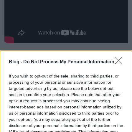
A Saverne az elektronikus zene és a klasszikus
énekes-dalszerző esztétika találkozási pontja, amely
Blog -
Do Not Process My Personal Information
live actként mindig különleges élményt nyújt. A
koncertek hangulata a pszichedéliától a veretésig, a
If you wish to opt-out of the sale, sharing to third parties, or
recsegős törött ütemektől a lírai dalokig tart. A
processing of your personal or sensitive information for
tapasztalás lenyűgöző, hiszen a szerzői identitás
targeted advertising by us, please use the below opt-out
minden dalon átjön, az egész pedig pont úgy hat,
section to confirm your selection. Please note that after your
mint egy kisklubos rockkoncert, csak épp a zene
opt-out request is processed you may continue seeing
elektronikus. A CAFe Budapest Fesztiválra a Saverne
interest-based ads based on personal information utilized by
meglepetésvendéggel és külön erre az alkalomra
us or personal information disclosed to third parties prior to
kifejlesztett vadonatúj látványvilággal, különleges
your opt-out. You may separately opt-out of the further
fénytechinkával és persze a crossovernél is
disclosure of your personal information by third parties on the
crossoverebb dalokkal készül.
IAB’s list of downstream participants. This information may