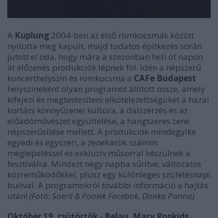
A
Kuplung
2004-ben az első romkocsmák között
nyitotta meg kapuit, majd tudatos építkezés során
jutott el oda, hogy mára a szezonban heti öt napon
át élőzenés produkciók lépnek föl. Idén a népszerű
koncerthelyszín és romkocsma a
CAFe Budapest
helyszíneként olyan programot állított össze, amely
kifejezi és megtestesíteni elkötelezettségüket a hazai
kortárs könnyűzenei kultúra, a dalszerzés és az
előadóművészet együttélése, a hangszeres zene
népszerűsítése mellett. A produkciók mindegyike
egyedi és egyszeri, a zenekarok számos
meglepetéssel és exkluzív műsorral készülnek a
fesztiválra. Mindezt négy napba sűrítve, változatos
közreműködőkkel, plusz egy különleges születésnapi
bulival. A programokról további információ a hajtás
után!
(Fotó: Soerii & Poolek Facebok, Donka Panna)
Október 19, csütörtök - Belau, Mary Popkids