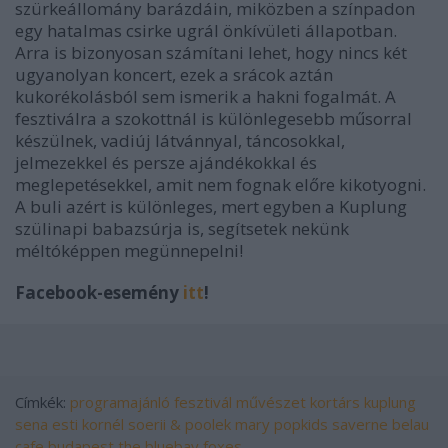
szürkeállomány barázdáin, miközben a színpadon
egy hatalmas csirke ugrál önkívületi állapotban.
Arra is bizonyosan számítani lehet, hogy nincs két
ugyanolyan koncert, ezek a srácok aztán
kukorékolásból sem ismerik a hakni fogalmát. A
fesztiválra a szokottnál is különlegesebb műsorral
készülnek, vadiúj látvánnyal, táncosokkal,
jelmezekkel és persze ajándékokkal és
meglepetésekkel, amit nem fognak előre kikotyogni.
A buli azért
is különleges, mert egyben a Kuplung
szülinapi babazsúrja is, segítsetek nekünk
méltóképpen megünnepelni!
Facebook-esemény
itt
!
Címkék:
programajánló
fesztivál
művészet
kortárs
kuplung
sena
esti kornél
soerii & poolek
mary popkids
saverne
belau
cafe budapest
the bluebay foxes