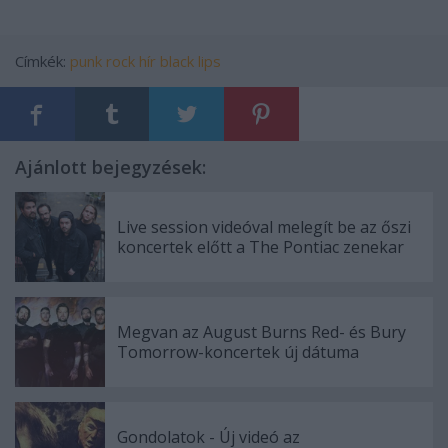
Címkék:
punk
rock
hír
black lips
Ajánlott bejegyzések:
Live session videóval melegít be az őszi
koncertek előtt a The Pontiac zenekar
Megvan az August Burns Red- és Bury
Tomorrow-koncertek új dátuma
Gondolatok - Új videó az