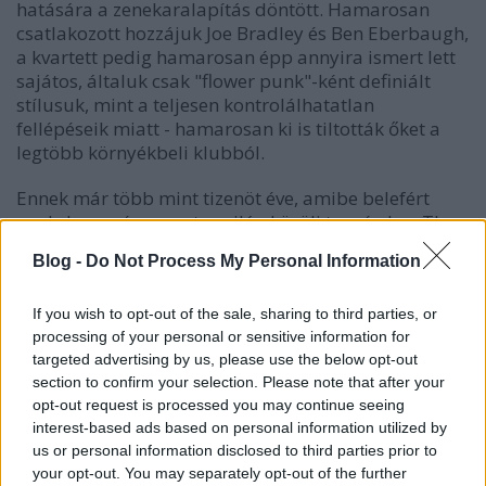
hatására a zenekaralapítás döntött. Hamarosan
csatlakozott hozzájuk Joe Bradley és Ben Eberbaugh,
a kvartett pedig hamarosan épp annyira ismert lett
sajátos, általuk csak "flower punk"-ként definiált
stílusuk, mint a teljesen kontrolálhatatlan
fellépéseik miatt - hamarosan ki is tiltották őket a
legtöbb környékbeli klubból.
Ennek már több mint tizenöt éve, amibe belefért
nyolc lemez és rengeteg világ körüli turné, de a The
Black Lips még mindig az egyik
Blog -
Do Not Process My Personal Information
legkiszámíthatlanabb és felvillanyozóbb jelenség a
színpadon. Testnedvek, kiforgatott punk-rock
toposzok, lehengerlő energia és persze a deviancia:
If you wish to opt-out of the sale, sharing to third parties, or
processing of your personal or sensitive information for
ezek egyetlen koncertjükből sem hiányozhatnak.
targeted advertising by us, please use the below opt-out
Vagy ahogy ők fogalmaztak:
"Sokan próbálták már
section to confirm your selection. Please note that after your
megmondani nekünk, mit nem tehetünk a színpadon.
opt-out request is processed you may continue seeing
Mi pedig természetesen úgy reagáltunk, hogy akkor azt
interest-based ads based on personal information utilized by
muszáj megtennünk! Persze idővel rájöttünk, hogy
us or personal information disclosed to third parties prior to
Indiában például nem szerencsés csókolózni a
your opt-out. You may separately opt-out of the further
színpadon vagy csak letolni a nadrágunkat. De