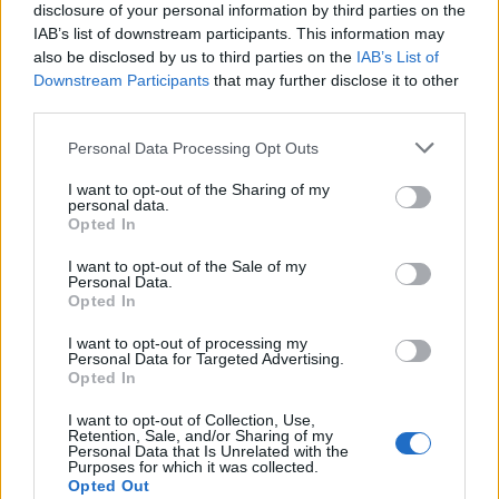
disclosure of your personal information by third parties on the
bizonyos értelemben erről szól számunkra a zenekar,
IAB’s list of downstream participants. This information may
hogy kitoljuk a határokat, nem csak a magunk
also be disclosed by us to third parties on the
IAB’s List of
számára!"
Downstream Participants
that may further disclose it to other
third parties.
Az elképesztő színpadi jelenlét persze mit sem érnek
emlékezetes dalok nélkül, de a banda ezen a téren
Please note that this website/app uses one or more Google
Personal Data Processing Opt Outs
sem tudott eddig hibázni. A diszkográfiában ott
services and may gather and store information including but
kavarog a korai Captain Beefheartra jellemző
not limited to your visit or usage behaviour. You may click to
I want to opt-out of the Sharing of my
personal data.
dadaista blues, a The 13th Floor Elevators űrbe lőtt
grant or deny consent to Google and its third-party tags to
Opted In
use your data for below specified purposes in below Google
pszichedéliája, de a The Sonics vagy a The Premiers
consent section.
húzós punk-rockja is. Ráadásul a fellépéseiket
I want to opt-out of the Sale of my
Personal Data.
jellemző frissesség sem veszett ki belőlük az évek
Opted In
során, így a Mark Ronsonnal felvett Arabia Mountain
pont annyira jó aláfestő zene egy nyitott tetejű
I want to opt-out of processing my
Personal Data for Targeted Advertising.
Thunderbirddel való száguldozáshoz, mint a 200
Opted In
Million Thousand fuzz-os zajcsiholása. Idén pedig
előálltak karrierjük első konceptlemezével (ami
I want to opt-out of Collection, Use,
egyben a műfaj kigúnyolása is), a Sean Lennon által
Retention, Sale, and/or Sharing of my
Personal Data that Is Unrelated with the
producerelt Satan's Graffiti Or God's Art?-tal, ami
Purposes for which it was collected.
több szempontból is vízválasztó a karrierükben.
Opted Out