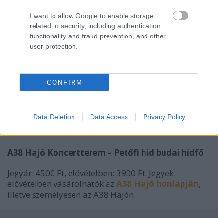
I want to allow Google to enable storage
related to security, including authentication
functionality and fraud prevention, and other
user protection.
CONFIRM
The Black Lips (US)
Data Deletion
Data Access
Privacy Policy
november 2., csütörtök 20:00
A38 Hajó Koncertterem – Petőfi híd budai hídfő
Jegyár: 4500 Ft, elővételben: 3900 Ft. Jegyek
elővételben vásárolhatók az
A38 Hajó honlapján
,
illetve személyesen az A38 Hajón.