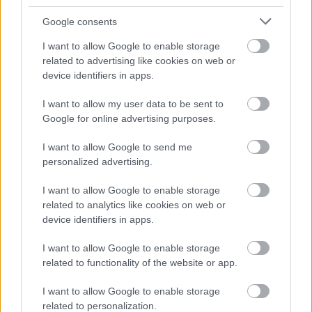
Nem csak azért, mert még Yoko Ono is
Google consents
vendégeskedik rajta, hanem mert ez a jelenlegi ötfős
I want to allow Google to enable storage
felállás - a plusz tag a szaxofonos Zumi Rosow - első
related to advertising like cookies on web or
lemeze is. De ha ezt nem tudnánk, meg sem
device identifiers in apps.
mondanánk, hogy bármi is változott, a The Black
Lips ugyanis továbbra is azt csinálja, amiben a
I want to allow my user data to be sent to
legjobb: megidézi a rock 'n' roll aranykorát, annak
Google for online advertising purposes.
minden furcsaságával és ámulatba ejtő pillanatával
együtt. Az esztelen garázs-házibuli tehát garantált,
I want to allow Google to send me
akárcsak a minden indie party-n felcsendülő
personalized advertising.
klasszikusok, a Modern Arttól a Bad Kidsig.
I want to allow Google to enable storage
related to analytics like cookies on web or
device identifiers in apps.
I want to allow Google to enable storage
related to functionality of the website or app.
I want to allow Google to enable storage
related to personalization.