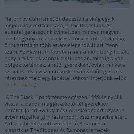
Három év után ismét Budapesten a világ egyik
legjobb koncertzenekara, a The Black Lips. Az
atlantai garázspunk kvintettben minden megvan,
amitől gyönyörű a punk és a rock 'n' roll: deviancia,
önpusztítás és több estére elegendő állati menő
szám. Az Akvárium Klubban már anno bizonyították,
hogy amikor ők vannak a színpadon, mindig olyan
dolgok történnek, amitől gyerekként óvtak minket a
szüleink - és a viszatérésükkor valószínűleg erre is
rátesznek majd egy lapáttal. (Akkori interjúnk velük
itt olvasható
.)
A The Black Lips története egészen 1999-ig nyúlik
vissza: a banda magját alkotó két gyerekkori
barátot, Jared Swilley-t és Cole Alexandert egyazon
évben rúgták a gimnáziumból rossz magaviseletért.
A duó a hirtelen jött szabadidő, valamint a
klasszikus The Stooges és Ramones lemezek