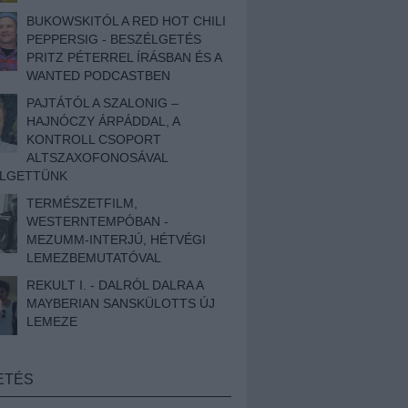
BUKOWSKITÓL A RED HOT CHILI
PEPPERSIG - BESZÉLGETÉS
PRITZ PÉTERREL ÍRÁSBAN ÉS A
WANTED PODCASTBEN
PAJTÁTÓL A SZALONIG –
HAJNÓCZY ÁRPÁDDAL, A
KONTROLL CSOPORT
ALTSZAXOFONOSÁVAL
ÉLGETTÜNK
TERMÉSZETFILM,
WESTERNTEMPÓBAN -
MEZUMM-INTERJÚ, HÉTVÉGI
LEMEZBEMUTATÓVAL
REKULT I. - DALRÓL DALRA A
MAYBERIAN SANSKÜLOTTS ÚJ
LEMEZE
ETÉS