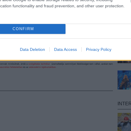
cation functionality and fraud prevention, and other user protection.
Veszprémbe
CONFIRM
költözik a Music
Hungary
Konferencia
Data Deletion
Data Access
Privacy Policy
alomnak minősülnek, értük a
szolgáltatás technikai
üzemeltetője semmilyen felelősséget nem vállal, azokat nem
asználási feltételekben
és az
adatvédelmi tájékoztatóban
.
INTE