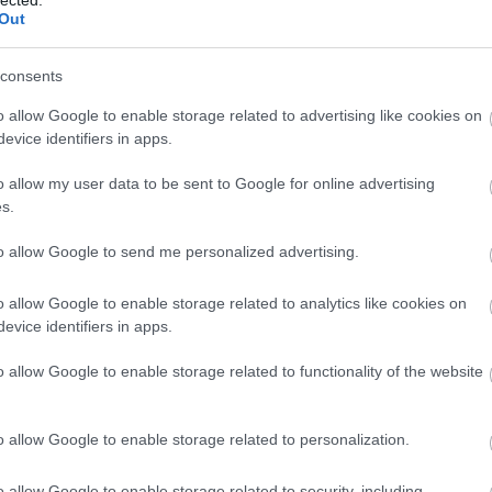
alternatív
videóklip
feldolgozás
folkfonics
Out
consents
o allow Google to enable storage related to advertising like cookies on
evice identifiers in apps.
o allow my user data to be sent to Google for online advertising
s.
to allow Google to send me personalized advertising.
o allow Google to enable storage related to analytics like cookies on
evice identifiers in apps.
BESZ
o allow Google to enable storage related to functionality of the website
uce
Visszavette a
CTRL - Új
-
bakelit a vezető
M.I.A.-dal a
y dal
helyét a fizikai
MOSTnak
o allow Google to enable storage related to personalization.
eladásokban
o allow Google to enable storage related to security, including