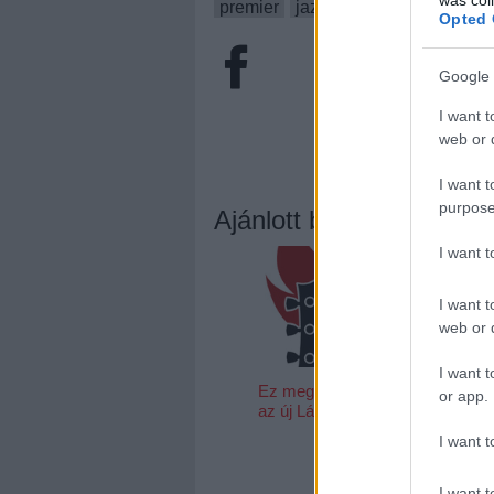
premier
jazz
folk
cseh tamás
Opted 
Google 
I want t
web or d
I want t
purpose
Ajánlott bejegyzések:
I want 
I want t
web or d
I want t
Ez megy most
Jön az új Br
or app.
az új Lángolón
Springsteen
lemez, itt eg
I want t
róla
I want t