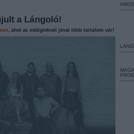
HIRD
ult a Lángoló!
nkon
, ahol az eddigieknél jóval több tartalom vár!
LÁNG
MAGA
PRO