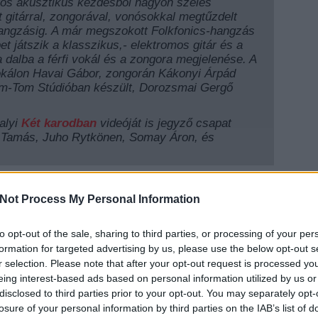
áros akusztikus kezdésből nagyon széles
ott gitárral, zongorával, vonósokkal megtűzdelt
angzásig. A már megszokott Folkfonics-hangzás
et játszik a klasszikus,- elektromos gitár és a
a dalba a férfi vokál és a zongora megjelenése. A
vokálon Havai Gábor, zongorán Kákonyi Árpád
Tom-Tom Stúdióban készült, Dorozsmai Gergő
valyi
Két karodban
videóját is jegyző csapat
re Tamás, Juho Rytkönen, Somay Áron, és
tek meg a klipet!
Not Process My Personal Information
to opt-out of the sale, sharing to third parties, or processing of your per
EZT 
formation for targeted advertising by us, please use the below opt-out s
r selection. Please note that after your opt-out request is processed y
eing interest-based ads based on personal information utilized by us or
disclosed to third parties prior to your opt-out. You may separately opt-
losure of your personal information by third parties on the IAB’s list of