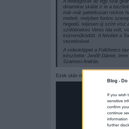
A feldolgozás az egy szál git
dinamikai skálát ír le a torzít
már-már patetikusan rockos h
mellett, melyben fontos szerep
hegedű, teljesen új színt visz 
szólóénekes Veres Ida volt, 
közreműködött. A felvétel a 
vezetésével.
A videoklippet a Folkfonics ta
készítette: Jenőfi Dániel, Im
Szamosi András.
Ezek után nincs más hátra, nézzé
Blog -
Do 
If you wish 
sensitive in
confirm you
continue se
information 
further disc