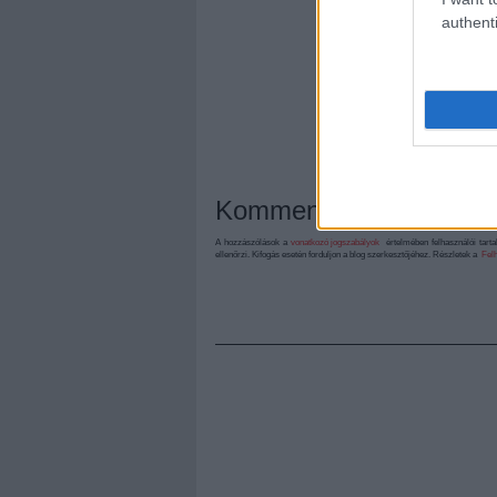
authenti
Kommentek:
A hozzászólások a
vonatkozó jogszabályok
értelmében felhasználói tart
ellenőrzi. Kifogás esetén forduljon a blog szerkesztőjéhez. Részletek a
Felh