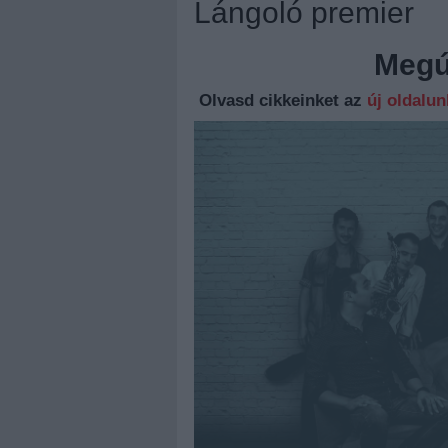
Lángoló premier
Megúj
Olvasd cikkeinket az
új oldalu