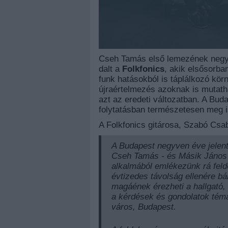
Cseh Tamás első lemezének negyv
dalt a
Folkfonics
, akik elsősorban
funk hatásokból is táplálkozó kö
újraértelmezés azoknak is mutatha
azt az eredeti változatban. A Bud
folytatásban természetesen meg i
A Folkfonics gitárosa, Szabó Csab
A Budapest negyven éve jelen
Cseh Tamás - és Másik János -
alkalmából emlékezünk rá feldo
évtizedes távolság ellenére b
magáének érezheti a hallgató,
a kérdések és gondolatok témai
város, Budapest.