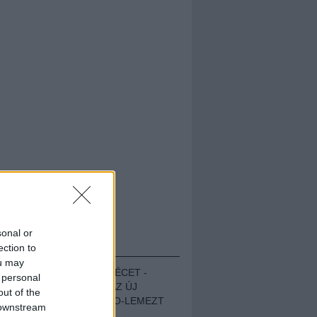
sonal or
HALLGASD!
ection to
ou may
MEGUGROTTÁK A LÉCET -
 personal
MEGHALLGATTUK AZ ÚJ
out of the
PROTEST THE HERO-LEMEZT
 downstream