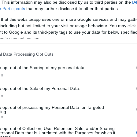
. This information may also be disclosed by us to third parties on the
IA
Participants
that may further disclose it to other third parties.
 that this website/app uses one or more Google services and may gath
including but not limited to your visit or usage behaviour. You may click 
 to Google and its third-party tags to use your data for below specifi
ogle consent section.
l Data Processing Opt Outs
Facebookján
és
Youtube-csatornáján
!
o opt-out of the Sharing of my personal data.
am
keretében az
NKA
támogatta:
In
o opt-out of the Sale of my Personal Data.
In
to opt-out of processing my Personal Data for Targeted
ing.
In
o opt-out of Collection, Use, Retention, Sale, and/or Sharing
ersonal Data that Is Unrelated with the Purposes for which it
HIRD
lected.