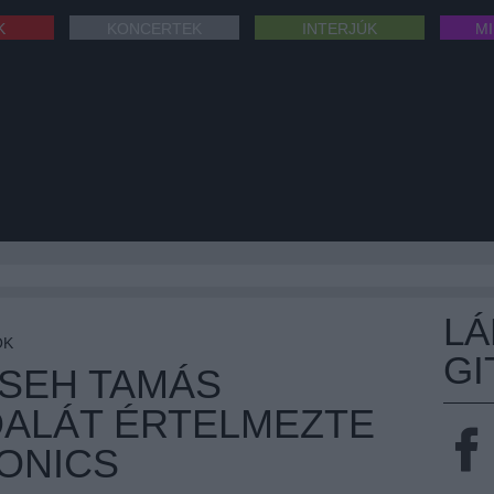
K
KONCERTEK
INTERJÚK
M
L
OK
GI
CSEH TAMÁS
DALÁT ÉRTELMEZTE
FONICS