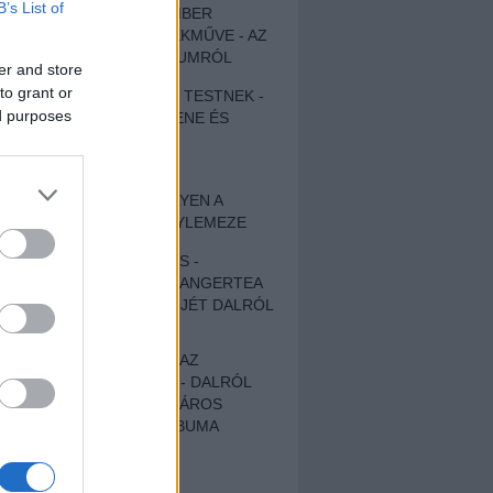
B’s List of
EGY DÜHÖS VÉNEMBER
UNIVERZÁLIS REMEKMŰVE - AZ
ÚJ BOB DYLAN-ALBUMRÓL
er and store
to grant or
ZENE LÉLEKNEK ÉS TESTNEK -
ed purposes
AUTENTIKUS NÉPZENE ÉS
KÖLTÉSZET
ÚJJÁSZÜLETETT
SZOMORKODÁS - ILYEN A
KATATONIA ÚJ NAGYLEMEZE
CROCODILE NERVES -
HALLGASD MEG AZ ANGERTEA
MA MEGJELENT EP-JÉT DALRÓL
DALRA!
A FELELŐSSÉGTŐL AZ
ELLOPOTT FÖLDIG - DALRÓL
DALRA A KÉPZELT VÁROS
SAMIZDAT CÍMŰ ALBUMA
ETÉS