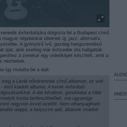
enedik évfordulójára dolgozta fel a Budapest című
 magyar népdalokat ültetnek új, jazz, alternatív,
rnyezetbe. A gyönyörű ívű, gazdag hangszerelésű
t újat, akik esetleg már évtizedek óta hallgatták
apesthez a zenekar egy videóklipet készített, amit a
s nézhettek.
a így mutatta be a dalt:
AUDI
t meg a Levél nővéremnek című albumon, ez volt
 első kiadott albuma. A kerek évforduló
lgozásunkkal. A dal kérdései, gondolatai a több
#MER
ármelyik korba beilleszthetőek, ma ugyanúgy
 mint negyven évvel ezelőtt. Nem elhanyaglható
ndító alapja, a helyszínt adó, általunk imádott