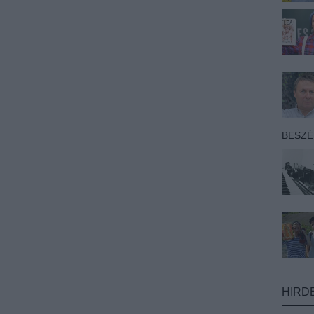
BESZ
HIRD