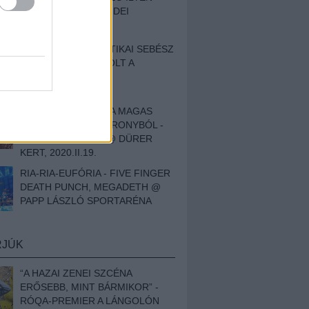
BESZÁMOLÓNK AZ IDEI
SZIGETRŐL
EGY HALLÁSPLASZTIKAI SEBÉSZ
NAPLÓJA - ILYEN VOLT A
SWANSRÓL SZÓLÓ
DOKUMENTUMFILM
MÉLY FÉRFIBÁNAT A MAGAS
ELEFÁNTCSONTTORONYBÓL -
LEPROUS, KLONE @ DÜRER
KERT, 2020.II.19.
RIA-RIA-EUFÓRIA - FIVE FINGER
DEATH PUNCH, MEGADETH @
PAPP LÁSZLÓ SPORTARÉNA
RJÚK
“A HAZAI ZENEI SZCÉNA
ERŐSEBB, MINT BÁRMIKOR” -
RÓQA-PREMIER A LÁNGOLÓN