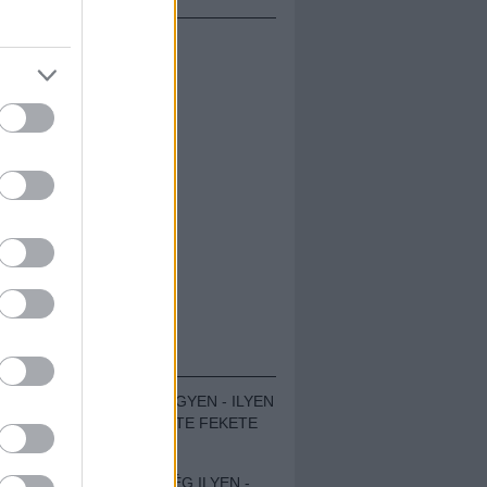
ÁMOLÓK
ZENÉS TÁBOR A HEGYEN - ILYEN
VOLT A VÍRUS SZÜLTE FEKETE
ZAJ FESZTIVÁL
SOHA NEM VOLT MÉG ILYEN -