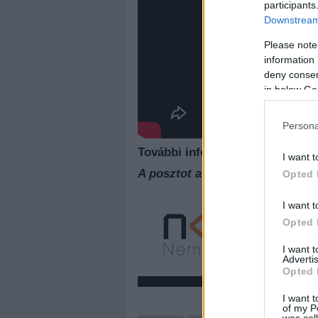
participants
Downstream 
Please note
information 
deny consent
in below Go
Persona
További információk a zenekar
I want t
A posztot a
Cseh Tamás Progr
Opted 
I want t
Opted 
I want 
Advertis
Opted 
I want t
of my P
was col