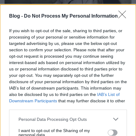
Blog -
Do Not Process My Personal Information
If you wish to opt-out of the sale, sharing to third parties, or
processing of your personal or sensitive information for
A nagybetűs rocksztár jellemzői: emberfeletti
targeted advertising by us, please use the below opt-out
énekhanggal és kisugárzással bír, milliomos,
section to confirm your selection. Please note that after your
gyógyult vagy többszörösen visszaeső ...
opt-out request is processed you may continue seeing
interest-based ads based on personal information utilized by
us or personal information disclosed to third parties prior to
your opt-out. You may separately opt-out of the further
disclosure of your personal information by third parties on the
IAB’s list of downstream participants. This information may
also be disclosed by us to third parties on the
IAB’s List of
Downstream Participants
that may further disclose it to other
third parties.
Please note that this website/app uses one or more Google
Personal Data Processing Opt Outs
services and may gather and store information including but
not limited to your visit or usage behaviour. You may click to
I want to opt-out of the Sharing of my
personal data.