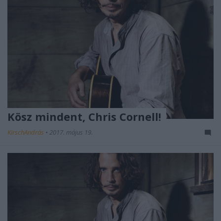
Kösz mindent, Chris Cornell!
KirschAndrás
•
2017. május 19.