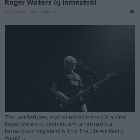
Roger Waters új lemezéről
dankógábor
•
2017. május 19.
The Last Refugee, azaz az utolsó menekült a címe
Roger Waters új dalának, ami a harmadik a
hamarosan megjelenő Is This The Life We Really
Want? ...