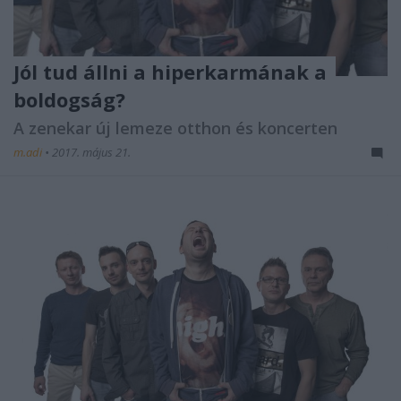
Jól tud állni a hiperkarmának a
boldogság?
A zenekar új lemeze otthon és koncerten
m.adi
•
2017. május 21.