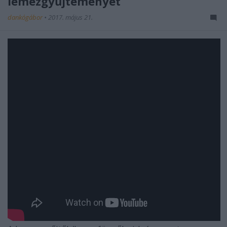
lemezgyűjteményét
dankógábor
•
2017. május 21.