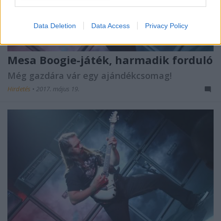
Data Deletion
Data Access
Privacy Policy
Mesa Boogie-játék, harmadik forduló
Még gazdára vár egy ajándékcsomag!
Hirdetés
•
2017. május 19.