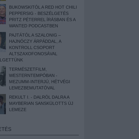
BUKOWSKITÓL A RED HOT CHILI
PEPPERSIG - BESZÉLGETÉS
PRITZ PÉTERREL ÍRÁSBAN ÉS A
WANTED PODCASTBEN
PAJTÁTÓL A SZALONIG –
HAJNÓCZY ÁRPÁDDAL, A
KONTROLL CSOPORT
ALTSZAXOFONOSÁVAL
ÉLGETTÜNK
TERMÉSZETFILM,
WESTERNTEMPÓBAN -
MEZUMM-INTERJÚ, HÉTVÉGI
LEMEZBEMUTATÓVAL
REKULT I. - DALRÓL DALRA A
MAYBERIAN SANSKÜLOTTS ÚJ
LEMEZE
ETÉS