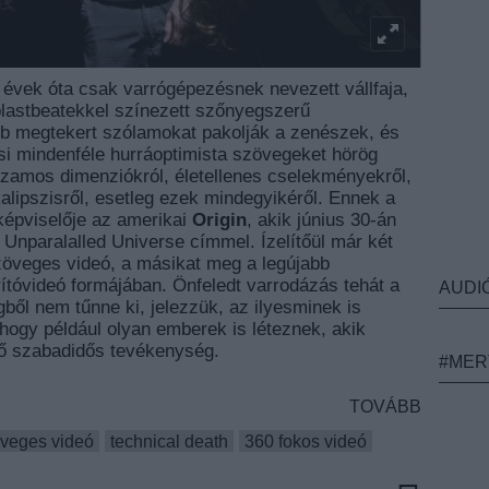
 évek óta csak varrógépezésnek nevezett vállfaja,
lastbeatekkel színezett szőnyegszerű
bb megtekert szólamokat pakolják a zenészek, és
si mindenféle hurráoptimista szövegeket hörög
uzamos dimenziókról, életellenes cselekményekről,
lipszisről, esetleg ezek mindegyikéről. Ennek a
képviselője az amerikai
Origin
, akik június 30-án
 Unparalalled Universe címmel. Ízelítőül már két
 szöveges videó, a másikat meg a legújabb
ítóvideó formájában. Önfeledt varrodázás tehát a
AUDI
ből nem tűnne ki, jelezzük, az ilyesminek is
hogy például olyan emberek is léteznek, akik
nő szabadidős tevékenység.
#MER
TOVÁBB
veges videó
technical death
360 fokos videó