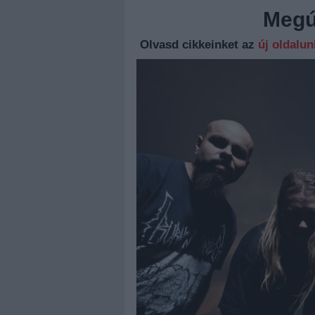
Megúj
Olvasd cikkeinket az
új oldalu