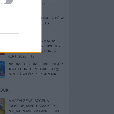
BESZÁMOLÓNK AZ IDEI
SZIGETRŐL
EGY HALLÁSPLASZTIKAI SEBÉSZ
NAPLÓJA - ILYEN VOLT A
SWANSRÓL SZÓLÓ
DOKUMENTUMFILM
MÉLY FÉRFIBÁNAT A MAGAS
ELEFÁNTCSONTTORONYBÓL -
LEPROUS, KLONE @ DÜRER
KERT, 2020.II.19.
RIA-RIA-EUFÓRIA - FIVE FINGER
DEATH PUNCH, MEGADETH @
PAPP LÁSZLÓ SPORTARÉNA
RJÚK
“A HAZAI ZENEI SZCÉNA
ERŐSEBB, MINT BÁRMIKOR” -
RÓQA-PREMIER A LÁNGOLÓN