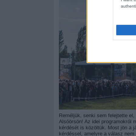
authenti
Reméljük, senki sem felejtette el
Alsóörsön! Az idei programokról 
kérdését is közöltük. Most jön a
kérdéssel, amelyre a válasz nem 