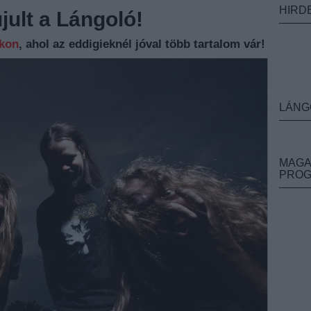
HIRD
ult a Lángoló!
nkon
, ahol az eddigieknél jóval több tartalom vár!
LÁNG
MAGA
PRO