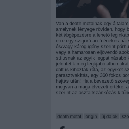
Van a death metalnak egy általam
amelynek lényege röviden, hogy b
kétlábgépezésre a lehető leginká
erre egy szigorú arcú énekes bác
és/vagy károg igény szerint párh
vagy a hamarosan eljövendő apoka
stílusnak az egyik legpatinásabb 
jelentetik meg legújabb albumukat
dalt is kihoztak róla, az egyiket
parasztvakítás, egy 360 fokos bor
hajtás után! Ha a bevezető szöveg
megvan a maga élvezeti értéke, a
szerint az aszfaltszánkózás kitű
death metal
origin
új dalok
szö