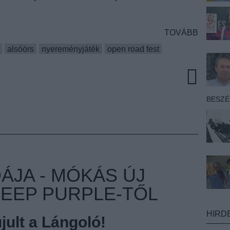
TOVÁBB
alsóörs
nyereményjáték
open road fest
BESZ
ÁJA - MÓKÁS ÚJ
DEEP PURPLE-TŐL
HIRD
ult a Lángoló!