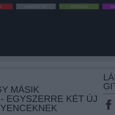
K
KONCERTEK
INTERJÚK
M
L
GI
Y MÁSIK
- EGYSZERRE KÉT ÚJ
ÍNYENCEKNEK