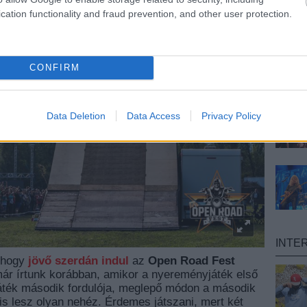
cation functionality and fraud prevention, and other user protection.
CONFIRM
Data Deletion
Data Access
Privacy Policy
INTE
, hogy
jövő szerdán indul
az
Open Road Fest
már írtunk korábban, amikor a nyereményjáték első
 játék második fordulója, meglepő módon a második
is lesz olyan nehéz. Érdemes játszani, mert két