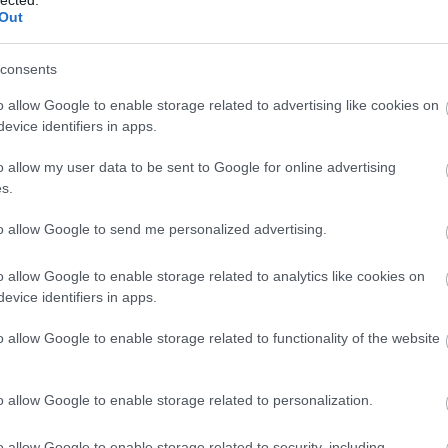
Out
consents
o allow Google to enable storage related to advertising like cookies on
evice identifiers in apps.
o allow my user data to be sent to Google for online advertising
s.
TET AZ OPEN ROAD
to allow Google to send me personalized advertising.
T A MÁSODIK KÉRDÉS
o allow Google to enable storage related to analytics like cookies on
evice identifiers in apps.
ult a Lángoló!
BESZ
o allow Google to enable storage related to functionality of the website
nkon
, ahol az eddigieknél jóval több tartalom vár!
o allow Google to enable storage related to personalization.
o allow Google to enable storage related to security, including