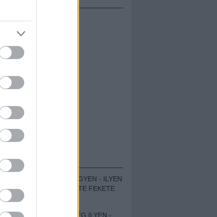
ÁMOLÓK
ZENÉS TÁBOR A HEGYEN - ILYEN
VOLT A VÍRUS SZÜLTE FEKETE
ZAJ FESZTIVÁL
SOHA NEM VOLT MÉG ILYEN -