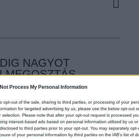
NDIG NAGYOT
ALMEGOSZTÁS
Not Process My Personal Information
ult a Lángoló!
nkon
, ahol az eddigieknél jóval több tartalom vár!
to opt-out of the sale, sharing to third parties, or processing of your per
EZT 
formation for targeted advertising by us, please use the below opt-out s
r selection. Please note that after your opt-out request is processed y
eing interest-based ads based on personal information utilized by us or
disclosed to third parties prior to your opt-out. You may separately opt-
losure of your personal information by third parties on the IAB’s list of