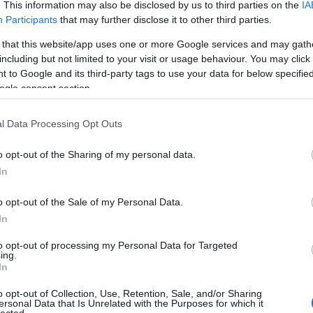
. This information may also be disclosed by us to third parties on the
IA
Participants
that may further disclose it to other third parties.
 that this website/app uses one or more Google services and may gath
including but not limited to your visit or usage behaviour. You may click 
 to Google and its third-party tags to use your data for below specifi
ogle consent section.
l Data Processing Opt Outs
o opt-out of the Sharing of my personal data.
In
tanában nincs okunk panaszra, hiszen a múlt
dó szerepelt ebben a rovatban, és akkor még fel
got, ami mostanában érkezett. A mai
o opt-out of the Sale of my Personal Data.
ominál, de a végén lesz egy kiváló alterock-sláger
In
yáridító dalmegosztás.
to opt-out of processing my Personal Data for Targeted
ing.
TOVÁBB
In
f tears
dalmegosztás
grimcity
saturday overnight
o opt-out of Collection, Use, Retention, Sale, and/or Sharing
ersonal Data that Is Unrelated with the Purposes for which it
HIRD
lected.