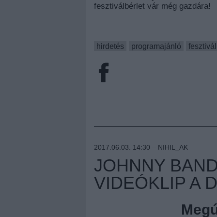
fesztiválbérlet vár még gazdára!
hirdetés
programajánló
fesztivál
2017.06.03. 14:30 –
NIHIL_AK
JOHNNY BAND
VIDEÓKLIP A 
Megúj