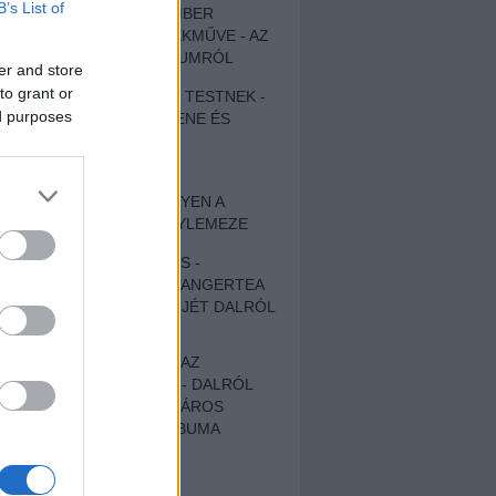
B’s List of
EGY DÜHÖS VÉNEMBER
UNIVERZÁLIS REMEKMŰVE - AZ
ÚJ BOB DYLAN-ALBUMRÓL
er and store
to grant or
ZENE LÉLEKNEK ÉS TESTNEK -
ed purposes
AUTENTIKUS NÉPZENE ÉS
KÖLTÉSZET
ÚJJÁSZÜLETETT
SZOMORKODÁS - ILYEN A
KATATONIA ÚJ NAGYLEMEZE
CROCODILE NERVES -
HALLGASD MEG AZ ANGERTEA
MA MEGJELENT EP-JÉT DALRÓL
DALRA!
A FELELŐSSÉGTŐL AZ
ELLOPOTT FÖLDIG - DALRÓL
DALRA A KÉPZELT VÁROS
SAMIZDAT CÍMŰ ALBUMA
ETÉS