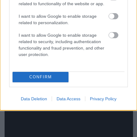
képek.
related to functionality of the website or app.
A Három óriásplakát Ebbing határában egészen
I want to allow Google to enable storage
biztosan klasszikus lesz és nem lesz elég egyszer
related to personalization.
látni. Olyan lesz, amit időről időre újra megnéz az
ember, ha jó filmmel akarja tölteni az estét. Ezen a
I want to allow Google to enable storage
mozin lehet hangosan röhögni, halkan sírni és a
related to security, including authentication
végén, egészen abszurd módon, mégis valami őrült
functionality and fraud prevention, and other
megnyugvást találni.
user protection.
CONFIRM
Data Deletion
Data Access
Privacy Policy