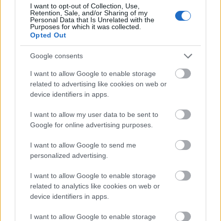
I want to opt-out of Collection, Use,
felfoghatatlan boldogság is a zsebükben és nehéz
Retention, Sale, and/or Sharing of my
egyszerre nem azonosulni senkivel, aztán meg
Personal Data that Is Unrelated with the
Purposes for which it was collected.
mindenkivel. Az amúgy olyan könnyen véleményt
Opted Out
mondó embereket egészen lazán szorítja a sarokba
és a legelemibb fegyverét veszi el a nézőtől a film,
Google consents
méghozzá azt, hogy ítéletet mondjon bárki fölött. A
viszonyrendszerek, a párbeszédek és minden
I want to allow Google to enable storage
mozdulat olyan pontosan van megírva, hogy semmi
related to advertising like cookies on web or
hiányérzete nem marad az embernek. Nagyon jó
device identifiers in apps.
arányérzékkel dolgozik a film és nem csak az
I want to allow my user data to be sent to
kiszámíthatatlan ami történik benne, hanem néha az
Google for online advertising purposes.
is ugyanolyan meglepő tud lenni, hogy nem történik
semmi.
I want to allow Google to send me
personalized advertising.
Frances McDormand, Woody Harrelson, Sam
Rockwell, de még Peter Dinklage is a csúcson van a
I want to allow Google to enable storage
szerepekben. Nem csoda, hogy az első három név ott
related to analytics like cookies on web or
is van az Oscar-jelöltek közt. Arra már nem is marad
device identifiers in apps.
idő, hogy azon ámuldozzunk, mennyire jól
válogatták össze a zenét és milyen ügyesek benne a
I want to allow Google to enable storage