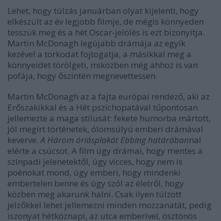
Lehet, hogy túlzás januárban olyat kijelenti, hogy
elkészült az év legjobb filmje, de mégis könnyeden
tesszük meg és a hét Oscar-jelölés is ezt bizonyítja.
Martin McDonagh legújabb drámája az egyik
kezével a torkodat fojtogatja, a másikkal meg a
könnyeidet törölgeti, miközben még ahhoz is van
pofája, hogy őszintén megnevettessen.
Martin McDonagh az a fajta európai rendező, aki az
Erőszakikkal és a Hét pszichopatával tűpontosan
jellemezte a maga stílusát: fekete humorba mártott,
jól megírt történetek, ólomsúlyú emberi drámával
keverve.
A Három óriásplakát Ebbing határában
nal
elérte a csúcsot. A film úgy drámai, hogy mentes a
színpadi jelenetektől, úgy vicces, hogy nem is
poénokat mond, úgy emberi, hogy mindenki
embertelen benne és úgy szól az életről, hogy
közben meg akarunk halni. Csak ilyen túlzott
jelzőkkel lehet jellemezni minden mozzanatát, pedig
iszonyat hétköznapi, az utca emberivel, ösztönös