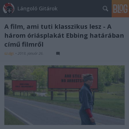
Lángoló Gitárok
A film, ami tuti klasszikus lesz - A
három óriásplakát Ebbing határában
című filmről
sz.ági.
•
2018. január 26.