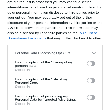
arra, hogy kurvára nem szolgált még semmi
opt-out request is processed you may continue seeing
eredménnyel az a bizonyos igazságszolgáltatás a
interest-based ads based on personal information utilized by
nyomozást illetően. Pedig az anya azt akar,
us or personal information disclosed to third parties prior to
igazságot, de nem egyetemes igazságot, hanem azt
your opt-out. You may separately opt-out of the further
a teljesen öncélút, ami csak őt egy pillanatra
disclosure of your personal information by third parties on the
megnyugtatná és amivel addig is le tudná kötni a
IAB’s list of downstream participants. This information may
gondolatait. Nem a világot akarja jobbá tenni,
also be disclosed by us to third parties on the
IAB’s List of
hiszen az egy szar hely, ezt a város összes lakója
Downstream Participants
that may further disclose it to other
third parties.
tudja, de még sincs senkinek kedve vagy ideje
önsajnáltatni, mindenki csak túl akar lenni a rossz
Please note that this website/app uses one or more Google
Personal Data Processing Opt Outs
dolgokon és addig is valami pótcselekvésben kiélni
services and may gather and store information including but
magát, hogy teljen az idő. A bosszú a válasz ilyenkor;
not limited to your visit or usage behaviour. You may click to
I want to opt-out of the Sharing of my
nem jó, nem rossz, de teljesen logikus.
personal data.
grant or deny consent to Google and its third-party tags to
Opted In
use your data for below specified purposes in below Google
Aztán egy kicsit minden történik és mégis semmi. Ezt
consent section.
I want to opt-out of the Sale of my
mutatja be rendkívül jól ez a film, amihez nem csak
Personal Data.
azért van akkorra tehetsége, mert hibátlanok a
Opted In
színészei, hanem mert a karakterek is olyan
I want to opt-out of processing my
komplexek, annyira kegyetlenek és annyira
Personal Data for Targeted Advertising.
kegyetlen amin keresztülmentek és olyan maró a
Opted In
humoruk és látszik, hogy volt nekik már bőven