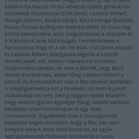
alkalmi formáció). Híres-neves és újabb generációs
feltörekvő muzsikusok (Csík János, Lakatos Róbert,
Balogh Kálmán, Kováts Gergő, Kacsó Hanga Borbála,
Kunos Tamás és Bognár András) jöttek itt össze régi
álmot beteljesíteni, azaz megvalósítani a népzene és
a klasszikus zene házasságát. Természetesen a
harmonikus frigy itt a cél, mi más. Csík János alapító
és Lakatos Róbert ötletgazda végezte a szerzői
munka javát, sőt, amikor maradunk szorosan
tradicionális sávban, és nem a Bartók, vagy Bach
témák dominálnak, akkor főleg Lakatos Róbert a
szerző. Az ő munkáiban már a Rév zenekar esetében
is megfigyelhettük ezt a törekvést, és nem is jutott
zsákutcába ott sem, pedig nagyon nehéz eltalálni,
hogy valami igazán egységes hang, valami valóban
életképes utód formálódjon ki egy ilyen
crossoverből. (Egyébként csak a fókuszpontok
kijelölése végett mondom, hogy a Rév, bár nem
annyira ismert, mint több kortársa, az egyik
legizgalmasabb folkzenei produkció a hazai