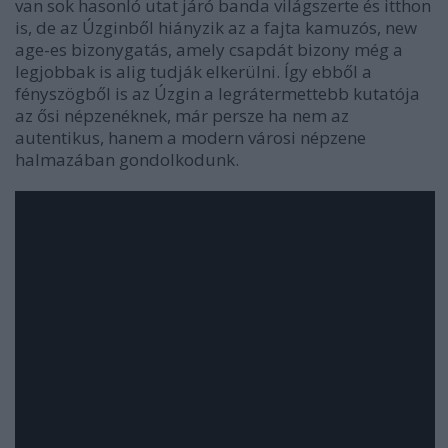
van sok hasonló utat járó banda világszerte és itthon
is, de az Úzginből hiányzik az a fajta kamuzós, new
age-es bizonygatás, amely csapdát bizony még a
legjobbak is alig tudják elkerülni. Így ebből a
fényszögből is az Úzgin a legrátermettebb kutatója
az ősi népzenéknek, már persze ha nem az
autentikus, hanem a modern városi népzene
halmazában gondolkodunk.