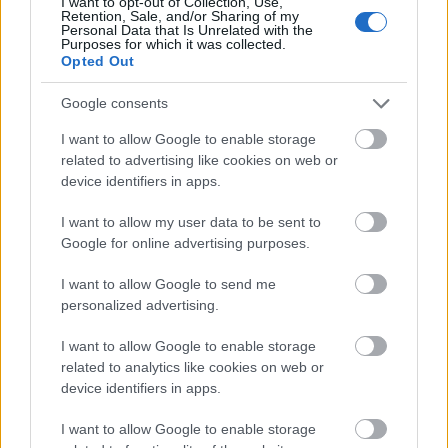
I want to opt-out of Collection, Use,
Retention, Sale, and/or Sharing of my
csapnak, vagyis belevágtáznak a kulturális
Personal Data that Is Unrelated with the
újrateremtésbe, mert erről van itt szó, a régi
Purposes for which it was collected.
hagyományok, az ősiség megújításáról, lehetőleg
Opted Out
emlékeztetni a modern embert eredetére, lehetőleg
Google consents
minél nagyobb energialökettel. És nincs mit tenni,
óriási szükség is van az efféle természet közeli
I want to allow Google to enable storage
erőkkel és életminőségekkel való foglalatosságnak
related to advertising like cookies on web or
virtualizálódó korunkban, létszükséglet ki-kilépni
device identifiers in apps.
egyre szűkülő tereinkből. Grandpierre Atillára, a
zenekar énekesére és mindenesére persze lehet
I want to allow my user data to be sent to
számítani az effajta világmegismerésben, rajta
Google for online advertising purposes.
biztosan nem múlik, minden mozdulatával igyekszik
további élettereket nyitni a gyanútlanoknak, tán itt
I want to allow Google to send me
és most bizonyos értelemben messzebb jutott ezen
personalized advertising.
az úton, mint a VHK-val, és ennek felettébb örülök,
I want to allow Google to enable storage
van abban valami megnyugtató, hogy ezt a tobzódó
related to analytics like cookies on web or
energiát nem csak hangos gitárokkal, hanem
device identifiers in apps.
akusztikus hangszerekkel is fel lehet pörgetni. Persze
ironikus és abszurd is talán, hogy mindez plasztik
I want to allow Google to enable storage
eszközök közvetítésével jut el a befogadóhoz, de