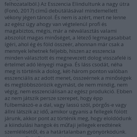
felhozatalból.) Az Esszencia
Elindultunk a nagy útra
(Fonó, 2017) című debütálásával mindemellett
vékony jégen táncol. És nem is azért, mert ne lenne
az egész úgy ahogy van végtelenül profi és
magabiztos, mégis, már a névválasztás valami
abszolút magas minőséget, a létező legmagasabbat
ígéri, ahol ég és föld összeér, ahonnan már csak a
mennyek lehetnek feljebb, hiszen az
esszencia
minden választott és megnevezett dolog visszafelé is
értelmet adó lényegi magva. És láss csodát, néha
meg is történik a dolog, két-három ponton valóban
esszenciális az adott menet, összeérnek a minőségek
és megtöbbszörözik egymást, de nem mindig, nem
végig, nem esszenciálisan az egész produkció. Ebben
az nem játszik persze szerepet, hogy épp
fülbemászó-e a dal, vagy lassú szól, pörgős-e vagy
állni látszik az idő, amikor ugyanis a fellegek fölött
járunk, akkor pont az történik meg, hogy eloldódunk
a kiindulási hangok és műfaji jellegek eredtének
szemlélésétől, és a határtalanban gyönyörködünk.