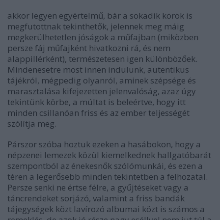
akkor legyen egyértelmű, bár a sokadik körök is
megfutottnak tekinthetők, jelennek meg máig
megkerülhetetlen jóságok a műfajban (miközben
persze fáj műfajként hivatkozni rá, és nem
alappillérként), természetesen igen különbözőek.
Mindenesetre most innen indulunk, autentikus
tájékról, mégpedig olyanról, aminek szépsége és
marasztalása kifejezetten jelenvalóság, azaz úgy
tekintünk körbe, a múltat is beleértve, hogy itt
minden csillanóan friss és az ember teljességét
szólítja meg.
Párszor szóba hoztuk ezeken a hasábokon, hogy a
népzenei lemezek közül kiemelkednek hallgatóbarát
szempontból az énekesnők szólómunkái, és ezen a
téren a legerősebb minden tekintetben a felhozatal.
Persze senki ne értse félre, a gyűjtéseket vagy a
táncrendeket sorjázó, valamint a friss bandák
tájegységek közt lavírozó albumai közt is számos a
remeklés, de azok jó része nagy eséllyel nem jut túl a