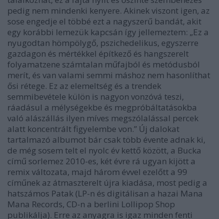
pedig nem mindenki kenyere. Akinek viszont igen, az
sose engedje el többé ezt a nagyszerű bandát, akit
egy korábbi lemezük kapcsán így jellemeztem: „Ez a
nyugodtan hömpölygő, pszichedelikus, egyszerre
gazdagon és mértékkel építkező és hangszerelt
folyamatzene számtalan műfajból és metódusból
merít, és van valami semmi máshoz nem hasonlíthat
ősi rétege. Ez az elemeltség és a trendek
semmibevétele külön is nagyon vonzóvá teszi,
ráadásul a mélységekbe és megpróbáltatásokba
való alászállás ilyen míves megszólalással percek
alatt koncentrált figyelembe von.” Új dalokat
tartalmazó albumot bár csak több évente adnak ki,
de még sosem telt el nyolc év kettő között, a
Bucka
című sorlemez 2010-es, két évre rá ugyan kijött a
remix változata, majd három évvel ezelőtt a
99
címűnek az átmaszterelt újra kiadása, most pedig a
hatszámos
Patak
(LP-n és digitálisan a hazai Mana
Mana Records, CD-n a berlini Lollipop Shop
publikálja). Erre az anyagra is igaz minden fenti