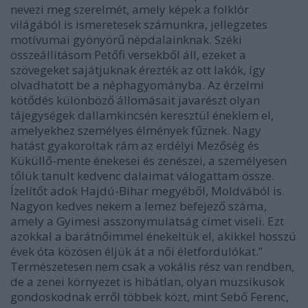
nevezi meg szerelmét, amely képek a folklór
világából is ismeretesek számunkra, jellegzetes
motívumai gyönyörű népdalainknak. Széki
összeállításom Petőfi versekből áll, ezeket a
szövegeket sajátjuknak érezték az ott lakók, így
olvadhatott be a néphagyományba. Az érzelmi
kötődés különböző állomásait javarészt olyan
tájegységek dallamkincsén keresztül éneklem el,
amelyekhez személyes élmények fűznek. Nagy
hatást gyakoroltak rám az erdélyi Mezőség és
Küküllő-mente énekesei és zenészei, a személyesen
tőlük tanult kedvenc dalaimat válogattam össze.
Ízelítőt adok Hajdú-Bihar megyéből, Moldvából is.
Nagyon kedves nekem a lemez befejező száma,
amely a Gyimesi asszonymulatság címet viseli. Ezt
azokkal a barátnőimmel énekeltük el, akikkel hosszú
évek óta közösen éljük át a női életfordulókat.”
Természetesen nem csak a vokális rész van rendben,
de a zenei környezet is hibátlan, olyan muzsikusok
gondoskodnak erről többek közt, mint Sebő Ferenc,