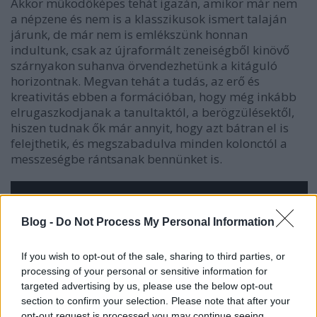
Akkor működőképes tehát igazán, amikor már nem
a népzene és nem is a klasszikusok ismert talaján
járunk, de már nem is emlékszünk honnan
indultunk, csak az újraformált zeneiségből kinövő
szárnyakon suhanva örvendezhetünk a kitáguló
horizontnak. Megvan tehát a tudás, az erő és
kreativitás ebben a formációban, hogy még inkább
elrugaszkodjanak a tanultaktól, a berögzülésektől,
hiszen tudnak ők már annyit, hogy azt bátran el is
felejthetik, és megszabadulva minden kolonctól a
messzeségbe rántsanak bennünket is.
Blog -
Do Not Process My Personal Information
If you wish to opt-out of the sale, sharing to third parties, or
processing of your personal or sensitive information for
targeted advertising by us, please use the below opt-out
section to confirm your selection. Please note that after your
opt-out request is processed you may continue seeing