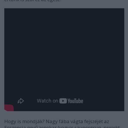
Hogy is mondják? Nagy fába vágta fejszéjét az
Esszencia
nevű zenekar (vagyis szupergrup, projekt,