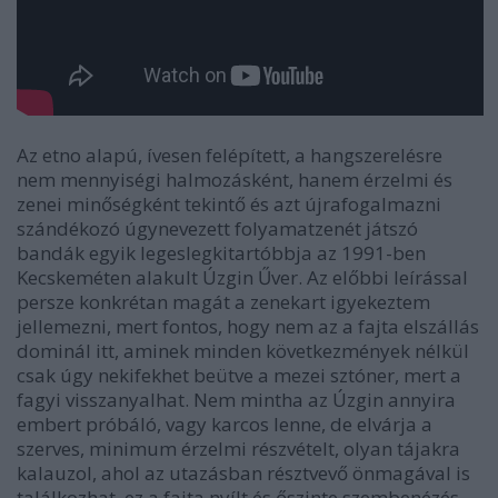
Az etno alapú, ívesen felépített, a hangszerelésre
nem mennyiségi halmozásként, hanem érzelmi és
zenei minőségként tekintő és azt újrafogalmazni
szándékozó úgynevezett folyamatzenét játszó
bandák egyik legeslegkitartóbbja az 1991-ben
Kecskeméten alakult
Úzgin Űver
. Az előbbi leírással
persze konkrétan magát a zenekart igyekeztem
jellemezni, mert fontos, hogy nem az a fajta elszállás
dominál itt, aminek minden következmények nélkül
csak úgy nekifekhet beütve a mezei sztóner, mert a
fagyi visszanyalhat. Nem mintha az Úzgin annyira
embert próbáló, vagy karcos lenne, de elvárja a
szerves, minimum érzelmi részvételt, olyan tájakra
kalauzol, ahol az utazásban résztvevő önmagával is
találkozhat, ez a fajta nyílt és őszinte szembenézés