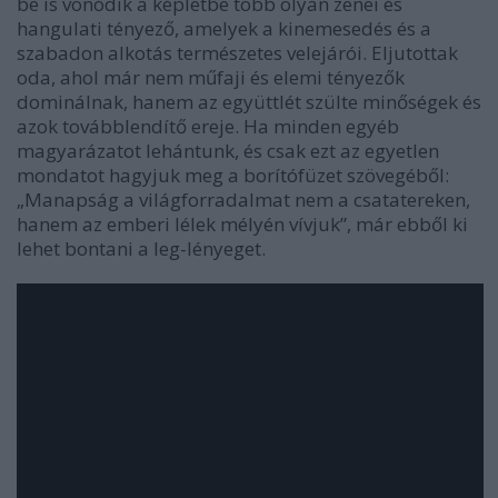
be is vonódik a képletbe több olyan zenei és
hangulati tényező, amelyek a kinemesedés és a
szabadon alkotás természetes velejárói. Eljutottak
oda, ahol már nem műfaji és elemi tényezők
dominálnak, hanem az együttlét szülte minőségek és
azok továbblendítő ereje. Ha minden egyéb
magyarázatot lehántunk, és csak ezt az egyetlen
mondatot hagyjuk meg a borítófüzet szövegéből:
„Manapság a világforradalmat nem a csatatereken,
hanem az emberi lélek mélyén vívjuk”, már ebből ki
lehet bontani a leg-lényeget.