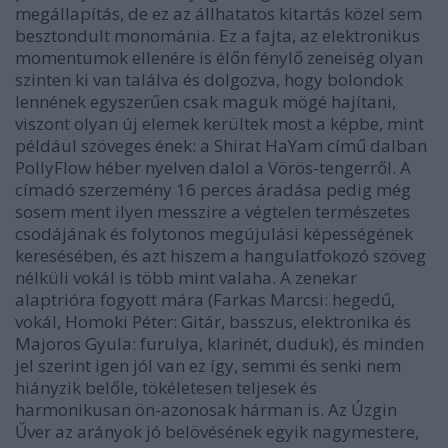
megállapítás, de ez az állhatatos kitartás közel sem
besztondult monománia. Ez a fajta, az elektronikus
momentumok ellenére is élőn fénylő zeneiség olyan
szinten ki van találva és dolgozva, hogy bolondok
lennének egyszerűen csak maguk mögé hajítani,
viszont olyan új elemek kerültek most a képbe, mint
például szöveges ének: a Shirat HaYam című dalban
PollyFlow héber nyelven dalol a Vörös-tengerről. A
címadó szerzemény 16 perces áradása pedig még
sosem ment ilyen messzire a végtelen természetes
csodájának és folytonos megújulási képességének
keresésében, és azt hiszem a hangulatfokozó szöveg
nélküli vokál is több mint valaha. A zenekar
alaptrióra fogyott mára (Farkas Marcsi: hegedű,
vokál, Homoki Péter: Gitár, basszus, elektronika és
Majoros Gyula: furulya, klarinét, duduk), és minden
jel szerint igen jól van ez így, semmi és senki nem
hiányzik belőle, tökéletesen teljesek és
harmonikusan ön-azonosak hárman is. Az Úzgin
Űver az arányok jó belövésének egyik nagymestere,