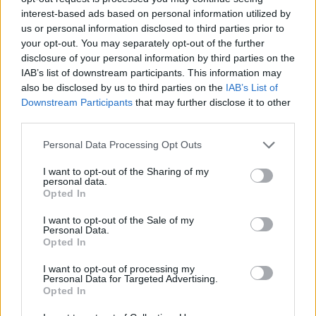
interest-based ads based on personal information utilized by
us or personal information disclosed to third parties prior to
your opt-out. You may separately opt-out of the further
disclosure of your personal information by third parties on the
IAB’s list of downstream participants. This information may
also be disclosed by us to third parties on the
IAB’s List of
Downstream Participants
that may further disclose it to other
third parties.
Most pedig csak pont annyira távolodunk el a
Please note that this website/app uses one or more Google
Personal Data Processing Opt Outs
services and may gather and store information including but
folktól, hogy más fényszögből láthassunk rá. Persze
not limited to your visit or usage behaviour. You may click to
I want to opt-out of the Sharing of my
messzire nem megyünk, sőt, bizonyos értelemben
personal data.
grant or deny consent to Google and its third-party tags to
semennyire sem, mert vannak, akiknek az ilyesfajta
Opted In
use your data for below specified purposes in below Google
megközelítés dekódolhatóbbá teszi a népzenéket,
consent section.
amellett, hogy nagyobb szabadságot is ad. Most két
I want to opt-out of the Sale of my
Personal Data.
album erejéig az úgynevezett folyamatzenék
Opted In
berkeibe merülünk alá, és előre mondhatom,
érdemes bevállalni. A
Vágtázó Csodaszarvas
most
I want to opt-out of processing my
Personal Data for Targeted Advertising.
pár év rákészülés után
Örömtüzek a világ tetején
Opted In
(Fonó, 2017) címmel járja meg köreit az ázsiai
pusztáktól a magyar tájakig. Rögvest a közepébe