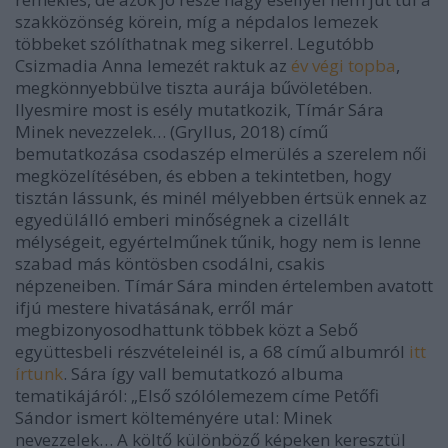
szakközönség körein, míg a népdalos lemezek
többeket szólíthatnak meg sikerrel. Legutóbb
Csizmadia Anna lemezét raktuk az
év végi topba
,
megkönnyebbülve tiszta aurája bűvöletében.
Ilyesmire most is esély mutatkozik,
Tímár Sára
Minek nevezzelek…
(Gryllus, 2018) című
bemutatkozása csodaszép elmerülés a szerelem női
megközelítésében, és ebben a tekintetben, hogy
tisztán lássunk, és minél mélyebben értsük ennek az
egyedülálló emberi minőségnek a cizellált
mélységeit, egyértelműnek tűnik, hogy nem is lenne
szabad más köntösben csodálni, csakis
népzeneiben. Tímár Sára minden értelemben avatott
ifjú mestere hivatásának, erről már
megbizonyosodhattunk többek közt a Sebő
együttesbeli részvételeinél is, a
68
című albumról
itt
írtunk
. Sára így vall bemutatkozó albuma
tematikájáról: „Első szólólemezem címe Petőfi
Sándor ismert költeményére utal:
Minek
nevezzelek…
A költő különböző képeken keresztül