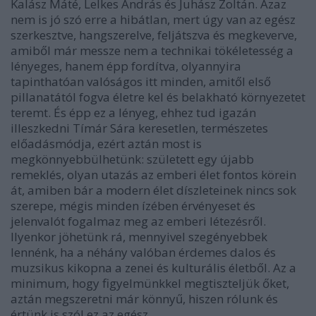
Kalász Máté, Lelkes András és Juhász Zoltán. Azaz
nem is jó szó erre a hibátlan, mert úgy van az egész
szerkesztve, hangszerelve, feljátszva és megkeverve,
amiből már messze nem a technikai tökéletesség a
lényeges, hanem épp fordítva, olyannyira
tapinthatóan valóságos itt minden, amitől első
pillanatától fogva életre kel és belakható környezetet
teremt. És épp ez a lényeg, ehhez tud igazán
illeszkedni Tímár Sára keresetlen, természetes
előadásmódja, ezért aztán most is
megkönnyebbülhetünk: született egy újabb
remeklés, olyan utazás az emberi élet fontos körein
át, amiben bár a modern élet díszleteinek nincs sok
szerepe, mégis minden ízében érvényeset és
jelenvalót fogalmaz meg az emberi létezésről.
Ilyenkor jöhetünk rá, mennyivel szegényebbek
lennénk, ha a néhány valóban érdemes dalos és
muzsikus kikopna a zenei és kulturális életből. Az a
minimum, hogy figyelmünkkel megtiszteljük őket,
aztán megszeretni már könnyű, hiszen rólunk és
értünk is szól ez az egész.