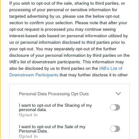
If you wish to opt-out of the sale, sharing to third parties, or
hogy ki van a zenekarban, amire Young azt felelte,
processing of your personal or sensitive information for
hogy Axl. Hogy Anderson trollkodott-e vagy igazat
targeted advertising by us, please use the below opt-out
beszélt, kiderül majd úgyis, de az biztos, hogy igen
section to confirm your selection. Please note that after your
érdekes lenne egy AC/DC-lemez a Guns N' Roses
opt-out request is processed you may continue seeing
énekesével. Szóval egyre távolabb a remény, hogy
interest-based ads based on personal information utilized by
Brian Johnson visszatér az énekesi posztra, hiába lett
us or personal information disclosed to third parties prior to
állítólag kezelhető a hallásproblémája.
your opt-out. You may separately opt-out of the further
disclosure of your personal information by third parties on the
IAB’s list of downstream participants. This information may
also be disclosed by us to third parties on the
IAB’s List of
Downstream Participants
that may further disclose it to other
third parties.
Please note that this website/app uses one or more Google
Personal Data Processing Opt Outs
services and may gather and store information including but
not limited to your visit or usage behaviour. You may click to
I want to opt-out of the Sharing of my
personal data.
grant or deny consent to Google and its third-party tags to
Opted In
use your data for below specified purposes in below Google
consent section.
I want to opt-out of the Sale of my
Personal Data.
Címkék:
rock
ac/dc
hír
Opted In