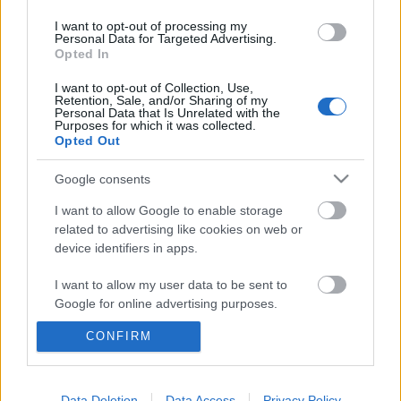
I want to opt-out of processing my
Personal Data for Targeted Advertising.
Opted In
Ajánlott bejegyzések:
I want to opt-out of Collection, Use,
Retention, Sale, and/or Sharing of my
Personal Data that Is Unrelated with the
Purposes for which it was collected.
Opted Out
Megérkezett!
Google consents
I want to allow Google to enable storage
related to advertising like cookies on web or
Emlékek egy régi-új Trottel-lemezhez -
második rész
device identifiers in apps.
I want to allow my user data to be sent to
Google for online advertising purposes.
Jön az új Bruce Springsteen-lemez, itt egy
CONFIRM
I want to allow Google to send me
dal róla
personalized advertising.
I want to allow Google to enable storage
Data Deletion
Data Access
Privacy Policy