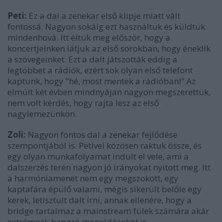
Peti:
Ez a dal a zenekar első klipje miatt vált
fontossá. Nagyon sokáig ezt használtuk és küldtük
mindenhová. Itt éltük meg először, hogy a
koncertjeinken látjuk az első sorokban, hogy éneklik
a szövegeinket. Ezt a dalt játszották eddig a
legtöbbet a rádiók, ezért sok olyan első telefont
kaptunk, hogy "hé, most mentek a rádióban!" Az
elmúlt két évben mindnyájan nagyon megszerettük,
nem volt kérdés, hogy rajta lesz az első
nagylemezünkön.
Zoli:
Nagyon fontos dal a zenekar fejlődése
szempontjából is. Petivel közösen raktuk össze, és
egy olyan munkafolyamat indult el vele, ami a
dalszerzés terén nagyon jó irányokat nyitott meg. Itt
a harmóniamenet nem egy megszokott, egy
kaptafára épülő valami, mégis sikerült belőle egy
kerek, letisztult dalt írni, annak ellenére, hogy a
bridge tartalmaz a mainstream fülek számára akár
extrémnek hangzó megoldásokat is.