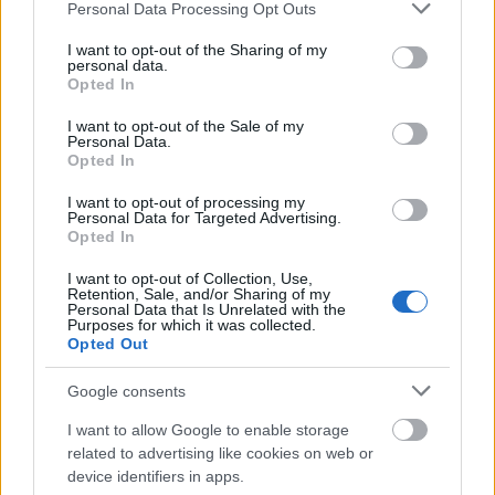
Please note that this website/app uses one or more Google
Vidám érzeted lesz tőle, holott nem egy kifejezetten
Personal Data Processing Opt Outs
services and may gather and store information including but
vidám dal. Ez a hangulat talán a benne lévő U2-
not limited to your visit or usage behaviour. You may click to
I want to opt-out of the Sharing of my
szerű visszhangosított gitároknak is köszönhető, ami
personal data.
grant or deny consent to Google and its third-party tags to
egy ráülős, szállós hangulatot kölcsönöz a számnak.
Opted In
use your data for below specified purposes in below Google
consent section.
I want to opt-out of the Sale of my
Eltört
Personal Data.
Opted In
I want to opt-out of processing my
Personal Data for Targeted Advertising.
Opted In
I want to opt-out of Collection, Use,
Retention, Sale, and/or Sharing of my
Personal Data that Is Unrelated with the
Purposes for which it was collected.
Opted Out
Google consents
I want to allow Google to enable storage
related to advertising like cookies on web or
device identifiers in apps.