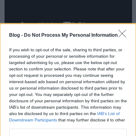
Blog -
Do Not Process My Personal Information
Peti:
Ezen talán egy kicsit sokat ültünk. Több
If you wish to opt-out of the sale, sharing to third parties, or
felemás szöveg született hozzá, és az utolsó
processing of your personal or sensitive information for
pillanatban sikerült megírni - a feléneklés határideje
targeted advertising by us, please use the below opt-out
mindig jó múzsa! Végig éreztük, hogy a zene ott van,
section to confirm your selection. Please note that after your
és aztán jó lett a szöveg is. Talán ez volt a kulcs.
opt-out request is processed you may continue seeing
Ebben a dalban is van csordavokál, a lemezfelvétel
interest-based ads based on personal information utilized by
kedvenc pillanatainak egyike számomra, amikor
us or personal information disclosed to third parties prior to
visszagondolok, hogy "kiabáltunk fel" mindent
your opt-out. You may separately opt-out of the further
Besenyei Áron barátunkkal kiegészülve a Supersize
disclosure of your personal information by third parties on the
kőtermében.
IAB’s list of downstream participants. This information may
also be disclosed by us to third parties on the
IAB’s List of
Zoli:
Viszonylag korai dal, amelynek hallgatása
Downstream Participants
that may further disclose it to other
közben azt éreztem, hogy sikerült egy nagyon
third parties.
könnyed, mégis magasztos zenei világot megidézni.