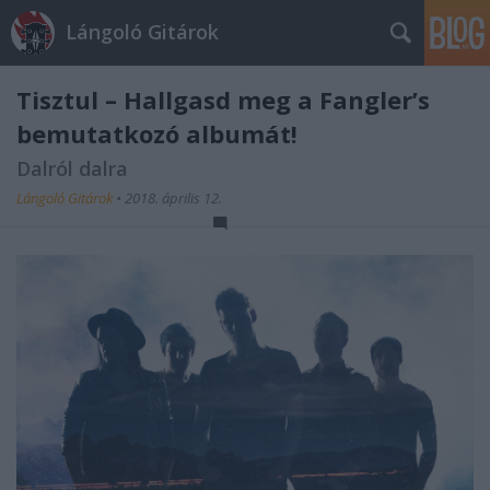
Lángoló Gitárok
Tisztul – Hallgasd meg a Fangler’s
bemutatkozó albumát!
Dalról dalra
Lángoló Gitárok
•
2018. április 12.