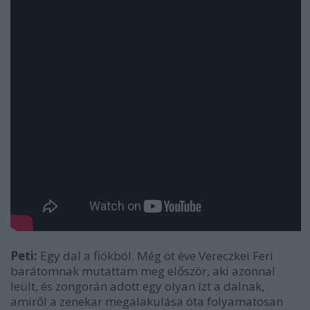
Peti:
Egy dal a fiókból. Még öt éve Vereczkei Feri
barátomnak mutattam meg először, aki azonnal
leült, és zongorán adott egy olyan ízt a dalnak,
amiről a zenekar megalakulása óta folyamatosan