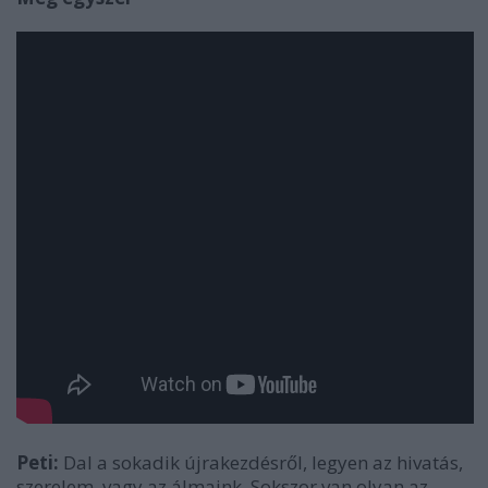
Peti:
Dal a sokadik újrakezdésről, legyen az hivatás,
szerelem, vagy az álmaink. Sokszor van olyan az