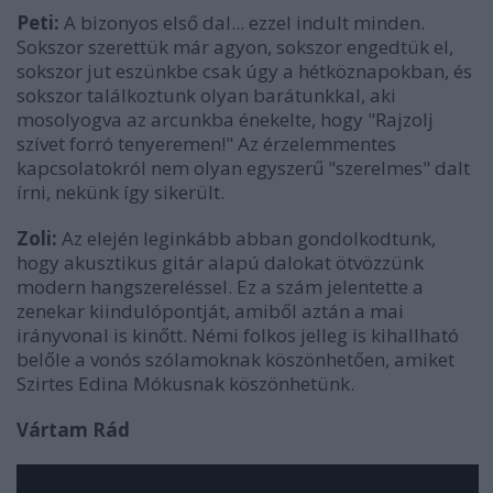
Peti:
A bizonyos első dal... ezzel indult minden.
Sokszor szerettük már agyon, sokszor engedtük el,
sokszor jut eszünkbe csak úgy a hétköznapokban, és
sokszor találkoztunk olyan barátunkkal, aki
mosolyogva az arcunkba énekelte, hogy "Rajzolj
szívet forró tenyeremen!" Az érzelemmentes
kapcsolatokról nem olyan egyszerű "szerelmes" dalt
írni, nekünk így sikerült.
Zoli:
Az elején leginkább abban gondolkodtunk,
hogy akusztikus gitár alapú dalokat ötvözzünk
modern hangszereléssel. Ez a szám jelentette a
zenekar kiindulópontját, amiből aztán a mai
irányvonal is kinőtt. Némi folkos jelleg is kihallható
belőle a vonós szólamoknak köszönhetően, amiket
Szirtes Edina Mókusnak köszönhetünk.
Vártam Rád