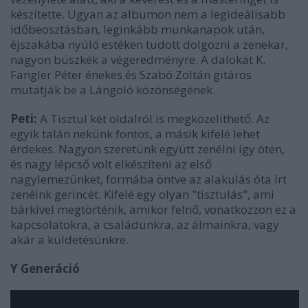
készítette. Ugyan az albumon nem a legideálisabb
időbeosztásban, leginkább munkanapok után,
éjszakába nyúló estéken tudott dolgozni a zenekar,
nagyon büszkék a végeredményre. A dalokat K.
Fangler Péter énekes és Szabó Zoltán gitáros
mutatják be a Lángoló közönségének.
Peti:
A Tisztul két oldalról is megközelíthető. Az
egyik talán nekünk fontos, a másik kifelé lehet
érdekes. Nagyon szeretünk együtt zenélni így öten,
és nagy lépcső volt elkészíteni az első
nagylemezünket, formába öntve az alakulás óta írt
zenéink gerincét. Kifelé egy olyan "tisztulás", ami
bárkivel megtörténik, amikor felnő, vonatkozzon ez a
kapcsolatokra, a családunkra, az álmainkra, vagy
akár a küldetésünkre.
Y Generáció