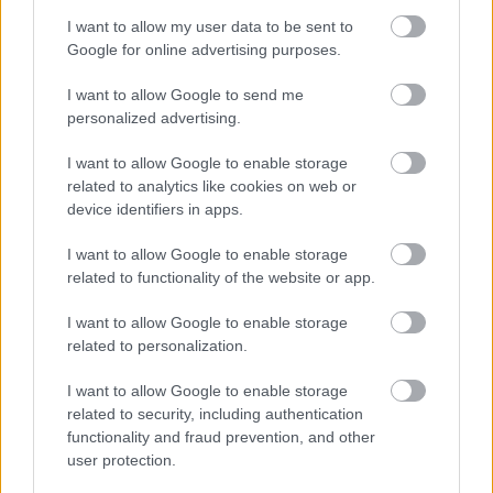
I want to allow my user data to be sent to
Google for online advertising purposes.
I want to allow Google to send me
Peti:
Ez az egyik nagy kedvencünk. Ez volt az,
personalized advertising.
amelyiknél először azt éreztük, hogy a barátaink
őszintén szeretik egy dalunkat, és ezért mi
I want to allow Google to enable storage
borzasztóan hálásak vagyunk. Az Eltört egy szerelmi
related to analytics like cookies on web or
cucc. Itt mindennek vége. Mindannyiunkkal volt már
device identifiers in apps.
ilyen, talán ezért tud átmenni könnyebben az
üzenete.
I want to allow Google to enable storage
related to functionality of the website or app.
Zoli:
Nagyon nagy küzdelem volt a hangszerelése,
mert eredetileg teljesen más világból indultunk vele,
I want to allow Google to enable storage
mint ahová végül érkeztünk. Az eredeti változatban
related to personalization.
az akusztikus gitár volt meghatározó, és bár tudtuk,
I want to allow Google to enable storage
hogy jó a dal, és a közönség is szereti, a
related to security, including authentication
megszólalását kicsit avíttasnak éreztük. Az összkép
functionality and fraud prevention, and other
érdekében elkezdtünk kiszedni belőle dolgokat,
user protection.
gyakorlatilag újrahangszereltük a saját dalunkat.
Emellett megkértük Nánási Pétert, aki elsősorban