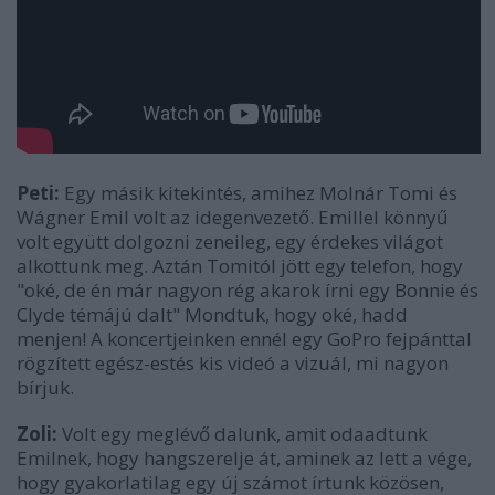
Peti:
Egy másik kitekintés, amihez Molnár Tomi és
Wágner Emil volt az idegenvezető. Emillel könnyű
volt együtt dolgozni zeneileg, egy érdekes világot
alkottunk meg. Aztán Tomitól jött egy telefon, hogy
"oké, de én már nagyon rég akarok írni egy Bonnie és
Clyde témájú dalt" Mondtuk, hogy oké, hadd
menjen! A koncertjeinken ennél egy GoPro fejpánttal
rögzített egész-estés kis videó a vizuál, mi nagyon
bírjuk.
Zoli:
Volt egy meglévő dalunk, amit odaadtunk
Emilnek, hogy hangszerelje át, aminek az lett a vége,
hogy gyakorlatilag egy új számot írtunk közösen,