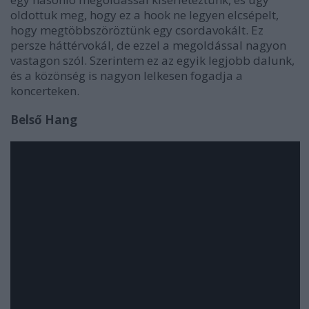
oldottuk meg, hogy ez a hook ne legyen elcsépelt,
hogy megtöbbszöröztünk egy csordavokált. Ez
persze háttérvokál, de ezzel a megoldással nagyon
vastagon szól. Szerintem ez az egyik legjobb dalunk,
és a közönség is nagyon lelkesen fogadja a
koncerteken.
Belső Hang