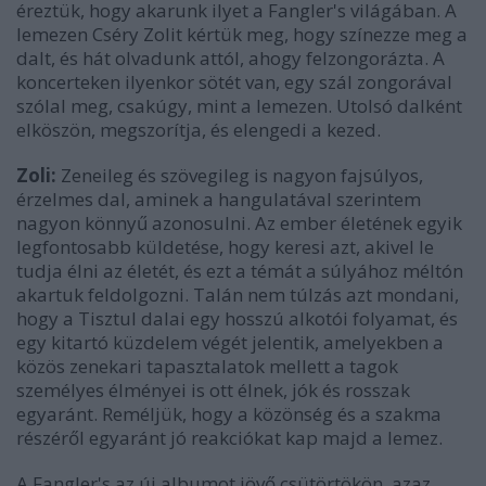
éreztük, hogy akarunk ilyet a Fangler's világában. A
lemezen Cséry Zolit kértük meg, hogy színezze meg a
dalt, és hát olvadunk attól, ahogy felzongorázta. A
koncerteken ilyenkor sötét van, egy szál zongorával
szólal meg, csakúgy, mint a lemezen. Utolsó dalként
elköszön, megszorítja, és elengedi a kezed.
Zoli:
Zeneileg és szövegileg is nagyon fajsúlyos,
érzelmes dal, aminek a hangulatával szerintem
nagyon könnyű azonosulni. Az ember életének egyik
legfontosabb küldetése, hogy keresi azt, akivel le
tudja élni az életét, és ezt a témát a súlyához méltón
akartuk feldolgozni. Talán nem túlzás azt mondani,
hogy a Tisztul dalai egy hosszú alkotói folyamat, és
egy kitartó küzdelem végét jelentik, amelyekben a
közös zenekari tapasztalatok mellett a tagok
személyes élményei is ott élnek, jók és rosszak
egyaránt. Reméljük, hogy a közönség és a szakma
részéről egyaránt jó reakciókat kap majd a lemez.
A Fangler's az új albumot jövő csütörtökön, azaz