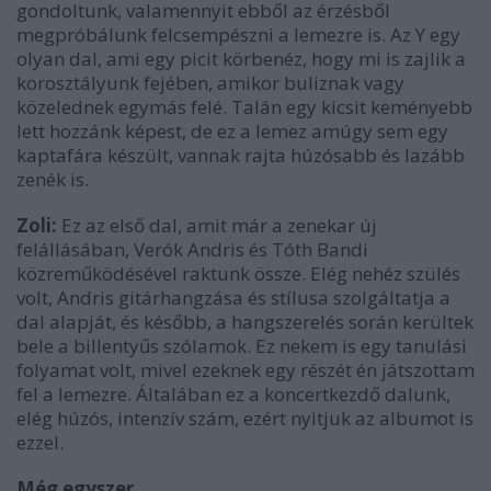
gondoltunk, valamennyit ebből az érzésből
megpróbálunk felcsempészni a lemezre is. Az Y egy
olyan dal, ami egy picit körbenéz, hogy mi is zajlik a
korosztályunk fejében, amikor buliznak vagy
közelednek egymás felé. Talán egy kicsit keményebb
lett hozzánk képest, de ez a lemez amúgy sem egy
kaptafára készült, vannak rajta húzósabb és lazább
zenék is.
Zoli:
Ez az első dal, amit már a zenekar új
felállásában, Verók Andris és Tóth Bandi
közreműködésével raktunk össze. Elég nehéz szülés
volt, Andris gitárhangzása és stílusa szolgáltatja a
dal alapját, és később, a hangszerelés során kerültek
bele a billentyűs szólamok. Ez nekem is egy tanulási
folyamat volt, mivel ezeknek egy részét én játszottam
fel a lemezre. Általában ez a koncertkezdő dalunk,
elég húzós, intenzív szám, ezért nyitjuk az albumot is
ezzel.
Még egyszer