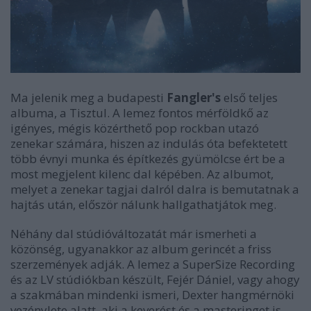
Ma jelenik meg a budapesti
Fangler's
első teljes
albuma, a Tisztul. A lemez fontos mérföldkő az
igényes, mégis közérthető pop rockban utazó
zenekar számára, hiszen az indulás óta befektetett
több évnyi munka és építkezés gyümölcse ért be a
most megjelent kilenc dal képében. Az albumot,
melyet a zenekar tagjai dalról dalra is bemutatnak a
hajtás után, először nálunk hallgathatjátok meg.
Néhány dal stúdióváltozatát már ismerheti a
közönség, ugyanakkor az album gerincét a friss
szerzemények adják. A lemez a SuperSize Recording
és az LV stúdiókban készült, Fejér Dániel, vagy ahogy
a szakmában mindenki ismeri, Dexter hangmérnöki
vezénylete alatt, aki a keverést és a masteringet is