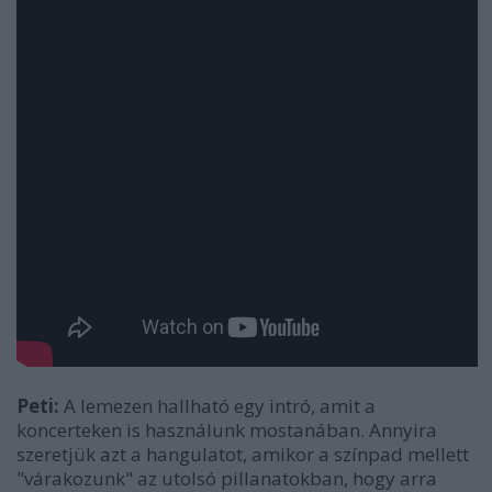
Peti:
A lemezen hallható egy intró, amit a
koncerteken is használunk mostanában. Annyira
szeretjük azt a hangulatot, amikor a színpad mellett
"várakozunk" az utolsó pillanatokban, hogy arra