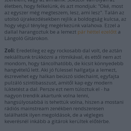
életben, hogy felkelünk, és azt mondjuk: "Oké, most
az egyszer még megteszem, lesz, ami lesz". Talán az
utolsó újrakezdésekben rejlik a boldogság kulcsa, az
hogy végül tényleg megérkezünk valahova. Ezzel a
dallal harangoztuk be a lemezt
pár héttel ezelőtt
a
Lángoló Gitárokon.
Zoli:
Eredetileg ez egy rockosabb dal volt, de aztán
nekiálltunk trükközni a ritmikával, és ettől nem azt
mondom, hogy táncolhatóbb, de kicsit könnyedebb
hangvételű lett. Aki jó fülessel hallgatja a lemezt,
észrevehet egy halkan beúszó sidechaint, egyfajta
pulzáló szintibasszust, amitől kap egy modern
lüktetést a dal. Persze ezt nem túloztuk el - ha
nagyon trendik akartunk volna lenni,
hangsúlyosabbá is tehettük volna, hiszen a mostani
rádiós mainstream zenékben rendszeresen
találhatók ilyen megoldások, de a végleges
keverésnél inkább a gitárok kerültek előtérbe.