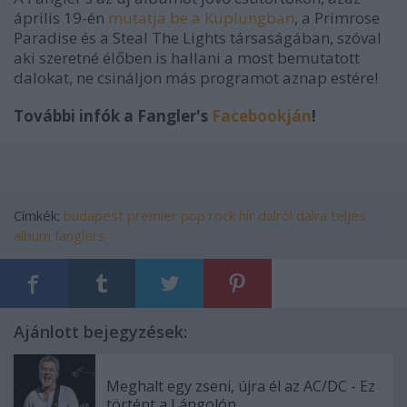
április 19-én
mutatja be a Kuplungban
, a Primrose
Paradise és a Steal The Lights társaságában, szóval
aki szeretné élőben is hallani a most bemutatott
dalokat, ne csináljon más programot aznap estére!
További infók a Fangler's
Facebookján
!
Címkék:
budapest
premier
pop
rock
hír
dalról dalra
teljes
album
fanglers
Ajánlott bejegyzések:
Meghalt egy zseni, újra él az AC/DC - Ez
történt a Lángolón