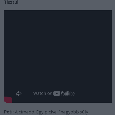
Tisztul
Peti:
A címadó. Egy picivel "nagyobb súly