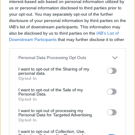
interest-based ads based on personal information utilized by
Anthraxből, Matt Shadows, az Avenged Sevenfoldból
us or personal information disclosed to third parties prior to
vagy Chino Moreno a Deftonesból.
your opt-out. You may separately opt-out of the further
disclosure of your personal information by third parties on the
IAB’s list of downstream participants. This information may
also be disclosed by us to third parties on the
IAB’s List of
Downstream Participants
that may further disclose it to other
third parties.
Please note that this website/app uses one or more Google
Personal Data Processing Opt Outs
services and may gather and store information including but
not limited to your visit or usage behaviour. You may click to
I want to opt-out of the Sharing of my
personal data.
grant or deny consent to Google and its third-party tags to
Opted In
use your data for below specified purposes in below Google
consent section.
I want to opt-out of the Sale of my
Personal Data.
Opted In
I want to opt-out of processing my
Personal Data for Targeted Advertising.
Opted In
I want to opt-out of Collection, Use,