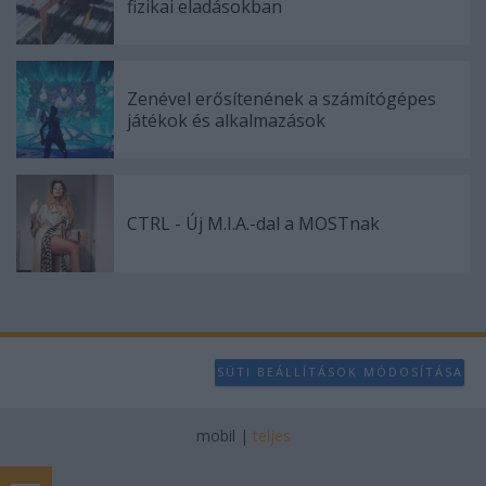
fizikai eladásokban
Zenével erősítenének a számítógépes
játékok és alkalmazások
CTRL - Új M.I.A.-dal a MOSTnak
SÜTI BEÁLLÍTÁSOK MÓDOSÍTÁSA
mobil
|
teljes