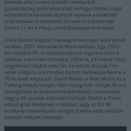
kevesek által ismert amatőr zenekarból
gyakorlatilag pillanatok alatt kultegyüttessé, majd
következő lemezeivel lépésről-lépésre arénatöltő
sztárzenekarrá emelkedő Arcade Fire koncertjét
június 17-én a Papp László Budapest Arénában.
A
Win Butler-Regine
Chassagne házaspár köré épülő
zenekar 2001-ben alakult Montrealban. Egy 2003-
ban kiadott EP, és közben számos tagcsere után a
zenekar ma ismert formáját 2004-re, a
Funeral
című
nagylemez idejére vette fel. Az induló Arcade Fire
zenei világára sok minden hatott: hallhatjuk benne a
70-es évek artpopját, David Bowie, a Roxy Music és a
Talking Heads világát, Neil Young folk-rockját, Bruce
Springsteen amerikai történetmesélős rockzenéjét,
vagy a 80-as évek alternatív rockját, főként a Pixies
úttörő gitárzenéjének a hatását, vagy az R.E.M.
érzékeny-intellektuális világát. Ezekre aztán később
további rétegek rakódtak.