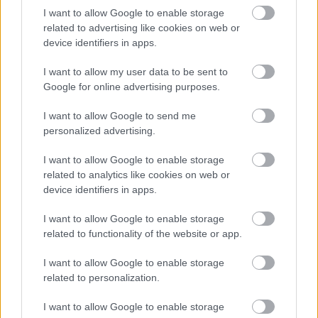
I want to allow Google to enable storage
related to advertising like cookies on web or
device identifiers in apps.
I want to allow my user data to be sent to
Google for online advertising purposes.
I want to allow Google to send me
personalized advertising.
I want to allow Google to enable storage
related to analytics like cookies on web or
device identifiers in apps.
Az Arcade Fire aktuális nagylemeze a 2017-ben
I want to allow Google to enable storage
megjelent Everything Now, amire nagyon rágyúrt az
related to functionality of the website or app.
együttes, hiszen számos ismert producert (többek
I want to allow Google to enable storage
közt a daft punkos Thomas Bangaltert, a több lemez
related to personalization.
óta hűséges alkotótársat, a korábban a Coldplay
felől ismerős Markus Dravst, és a Portishead-vezért,
I want to allow Google to enable storage
Geoff Barrow-t) mozgosított. Nagykiadóhoz