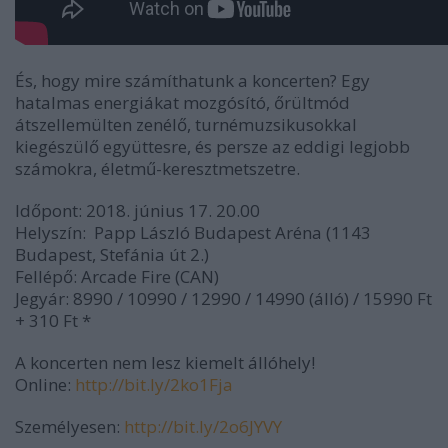
És, hogy mire számíthatunk a koncerten? Egy
hatalmas energiákat mozgósító, őrültmód
átszellemülten zenélő, turnémuzsikusokkal
kiegészülő együttesre, és persze az eddigi legjobb
számokra, életmű-keresztmetszetre.
Időpont:
2018. június 17. 20.00
Helyszín:
Papp László Budapest Aréna (1143
Budapest, Stefánia út 2.)
Fellépő:
Arcade Fire (CAN)
Jegyár:
8990 / 10990 / 12990 / 14990 (álló) / 15990 Ft
+ 310 Ft *
A koncerten nem lesz kiemelt állóhely!
Online:
http://bit.ly/2ko1Fja
Személyesen:
http://bit.ly/2o6JYVY