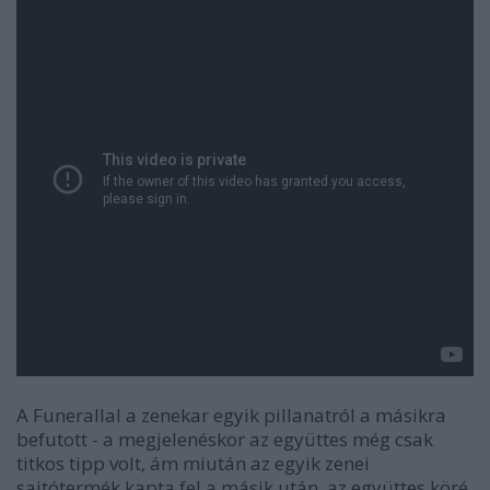
A Funerallal a zenekar egyik pillanatról a másikra
befutott - a megjelenéskor az együttes még csak
titkos tipp volt, ám miután az egyik zenei
sajtótermék kapta fel a másik után, az együttes köré