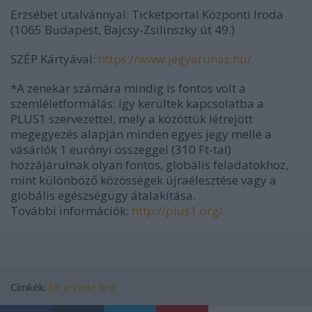
Erzsébet utalvánnyal: Ticketportal Központi Iroda
(1065 Budapest, Bajcsy-Zsilinszky út 49.)
SZÉP Kártyával:
https://www.jegyaruhaz.hu/
*A zenekar számára mindig is fontos volt a
szemléletformálás: így kerültek kapcsolatba a
PLUS1 szervezettel, mely a közöttük létrejött
megegyezés alapján minden egyes jegy mellé a
vásárlók 1 eurónyi összeggel (310 Ft-tal)
hozzájárulnak olyan fontos, globális feladatokhoz,
mint különböző közösségek újraélesztése vagy a
globális egészségügy átalakítása.
További információk:
http://plus1.org/
Címkék:
hír
arcade fire