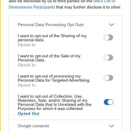
also be disclosed by us to third parties on the
IAB’s List of
Downstream Participants
that may further disclose it to other
third parties.
Please note that this website/app uses one or more Google
Personal Data Processing Opt Outs
services and may gather and store information including but
not limited to your visit or usage behaviour. You may click to
I want to opt-out of the Sharing of my
personal data.
grant or deny consent to Google and its third-party tags to
Opted In
use your data for below specified purposes in below Google
Ugyanígy tudtak kicsit mindig mást mutatva,
consent section.
I want to opt-out of the Sale of my
változtatva továbblépni a színes, szokás szerint
Personal Data.
számos zenei világra (a folktól a new wave-en át a
Opted In
posztpunkig) reflektáló 2010-es Suburbs-zel, amivel
a zenekar tulajdonképpen a csúcsra ért, hiszen az
I want to opt-out of processing my
Personal Data for Targeted Advertising.
angol és az amerikai slágerlistát is vezette, és az
Opted In
elektronikát, a táncos elemeket erősítő 2013-as
Relflektorral.
I want to opt-out of Collection, Use,
Retention, Sale, and/or Sharing of my
Personal Data that Is Unrelated with the
Purposes for which it was collected.
Opted Out
Google consents