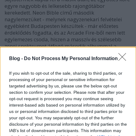
egyre nagyobb és lelkesebb rajongótábor
kerekedett.
Neon Bible
című második
nagylemezüket - melynek nagyzenekari felvételei
egyébként Budapesten készültek - már előzetes
érdeklődés fogadta, és az Arcade Fire-ből nem lett
egylemezes csoda, hiszen a masszív és szélesebb
zenei spektrumot átfogó második albummal a
zenekar képes volt szintet lépni és megfelelni a
Blog -
Do Not Process My Personal Information
várakozásoknak.
If you wish to opt-out of the sale, sharing to third parties, or
processing of your personal or sensitive information for
targeted advertising by us, please use the below opt-out
section to confirm your selection. Please note that after your
opt-out request is processed you may continue seeing
interest-based ads based on personal information utilized by
us or personal information disclosed to third parties prior to
your opt-out. You may separately opt-out of the further
disclosure of your personal information by third parties on the
IAB’s list of downstream participants. This information may