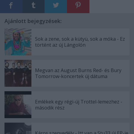
Ajánlott bejegyzések:
Sok a zene, sok a kütyü, sok a móka - Ez
történt az új Lángolón
Megvan az August Burns Red- és Bury
Tomorrow-koncertek új dátuma
Emlékek egy régi-új Trottel-lemezhez -
második rész
Káros szenvedély - Itt van a Stu33 új EP-je