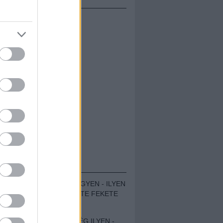
ÁMOLÓK
ZENÉS TÁBOR A HEGYEN - ILYEN
VOLT A VÍRUS SZÜLTE FEKETE
ZAJ FESZTIVÁL
SOHA NEM VOLT MÉG ILYEN -