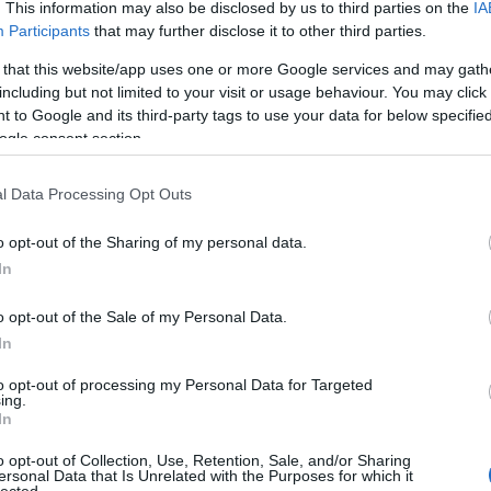
rothers Company, Lóci Játszik
. This information may also be disclosed by us to third parties on the
IA
Participants
that may further disclose it to other third parties.
 that this website/app uses one or more Google services and may gath
including but not limited to your visit or usage behaviour. You may click 
 to Google and its third-party tags to use your data for below specifi
ogle consent section.
l Data Processing Opt Outs
o opt-out of the Sharing of my personal data.
In
o opt-out of the Sale of my Personal Data.
In
to opt-out of processing my Personal Data for Targeted
ing.
In
r öt éves a Bagossy Brothers Company és ezt egy
o opt-out of Collection, Use, Retention, Sale, and/or Sharing
udapest Parkban. Torta, aranyeső, diszkóláz! A
ersonal Data that Is Unrelated with the Purposes for which it
ósi zenekar fő csapásiránya a dallamos indie,
HIRD
lected.