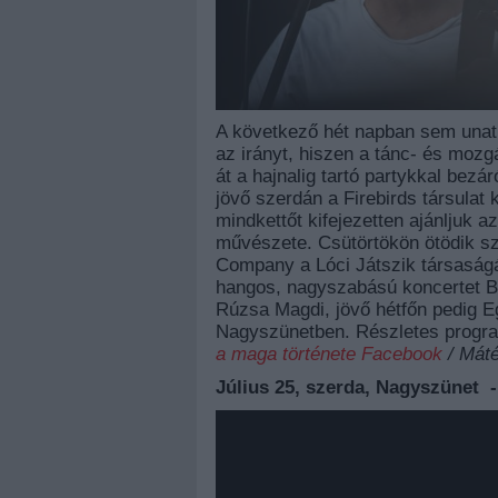
A következő hét napban sem unat
az irányt, hiszen a tánc- és moz
át a hajnalig tartó partykkal bezá
jövő szerdán a Firebirds társulat
mindkettőt kifejezetten ajánljuk
művészete. Csütörtökön ötödik sz
Company a Lóci Játszik társaság
hangos, nagyszabású koncertet Bu
Rúzsa Magdi, jövő hétfőn pedig Eg
Nagyszünetben. Részletes progra
a maga története Facebook
/ Máté
Július 25, szerda, Nagyszünet 