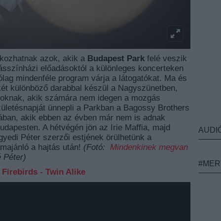
kozhatnak azok, akik a
Budapest Park
felé veszik
gásszínházi előadásoktól a különleges koncerteken
rólag mindenféle program várja a látogatókat. Ma és
 két különböző darabbal készül a Nagyszünetben,
 azoknak, akik számára nem idegen a mozgás
ületésnapját ünnepli a Parkban a Bagossy Brothers
ában, akik ebben az évben már nem is adnak
dapesten. A hétvégén jön az Irie Maffia, majd
AUDI
yedi Péter szerzői estjének örülhetünk a
majánló a hajtás után!
(Fotó:
Mindenkinek megvan
 Péter)
#MER
-
Firebirds - Twin Alike