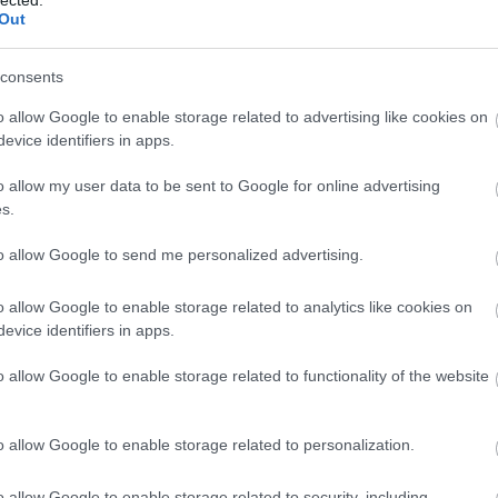
z igazi "telitorokbólüvöltős" szövegekkel fűszerezve.
Out
an himnuszokat tudhat magáénak, mint a Van egy
i, Valahol itt című slágerük. Nagy sikerrel léptek
consents
 erdélyi fesztiválokon, klubokban, a közönség
elismerését is kivívták: a Nagy-szín-pad
o allow Google to enable storage related to advertising like cookies on
ek, tavaly pedig Fonogram-díjra és Petőfi Zenei
evice identifiers in apps.
o allow my user data to be sent to Google for online advertising
s.
to allow Google to send me personalized advertising.
o allow Google to enable storage related to analytics like cookies on
evice identifiers in apps.
BESZ
o allow Google to enable storage related to functionality of the website
o allow Google to enable storage related to personalization.
o allow Google to enable storage related to security, including