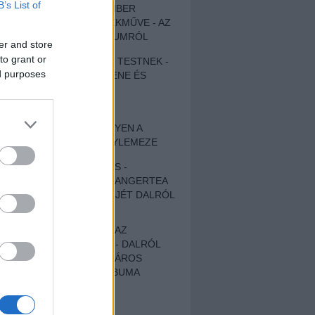
B’s List of
EGY DÜHÖS VÉNEMBER
UNIVERZÁLIS REMEKMŰVE - AZ
ÚJ BOB DYLAN-ALBUMRÓL
er and store
to grant or
ZENE LÉLEKNEK ÉS TESTNEK -
ed purposes
AUTENTIKUS NÉPZENE ÉS
KÖLTÉSZET
ÚJJÁSZÜLETETT
SZOMORKODÁS - ILYEN A
KATATONIA ÚJ NAGYLEMEZE
CROCODILE NERVES -
HALLGASD MEG AZ ANGERTEA
MA MEGJELENT EP-JÉT DALRÓL
DALRA!
A FELELŐSSÉGTŐL AZ
ELLOPOTT FÖLDIG - DALRÓL
DALRA A KÉPZELT VÁROS
SAMIZDAT CÍMŰ ALBUMA
ETÉS