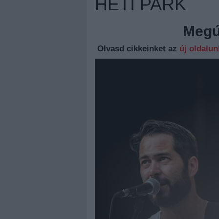
HETI PARK
Megúj
Olvasd cikkeinket az
új oldalu