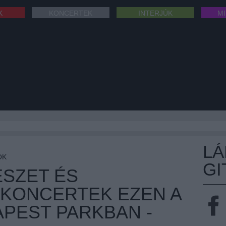
K
KONCERTEK
INTERJÚK
M
L
OK
GI
SZET ÉS
KONCERTEK EZEN A
APEST PARKBAN -