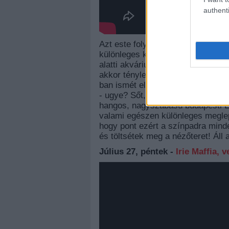
authenti
Azt este folyamán ráadásul a Lóci 
különleges koncertet adnak, amit 
alatti akváriumba elhozni a napsü
akkor tényleg úgy érzed magad, m
ban ismét elhozzuk ezt a pillana
- ugye? Sőt, talán meglepetésként 
hangos, nagyszabású budapesti Ló
valami egészen különleges meglep
hogy pont ezért a színpadra minden
és töltsétek meg a nézőteret! Áll 
Július 27, péntek -
Irie Maffia, 