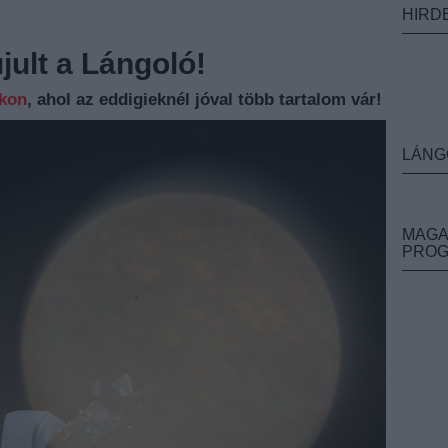
HIRD
ult a Lángoló!
nkon
, ahol az eddigieknél jóval több tartalom vár!
LÁNG
MAGA
PRO