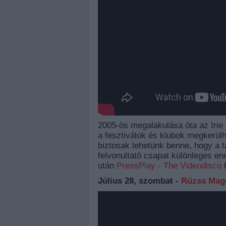
2005-ös megalakulása óta az Irie
a fesztiválok és klubok megkerülhe
biztosak lehetünk benne, hogy a 
felvonultató csapat különleges en
után
PressPlay - The Videodisco
h
Július 28, szombat -
Rúzsa Magd