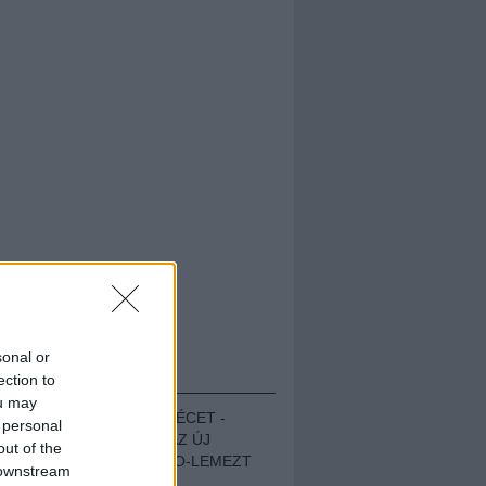
sonal or
HALLGASD!
ection to
ou may
MEGUGROTTÁK A LÉCET -
 personal
MEGHALLGATTUK AZ ÚJ
out of the
PROTEST THE HERO-LEMEZT
 downstream