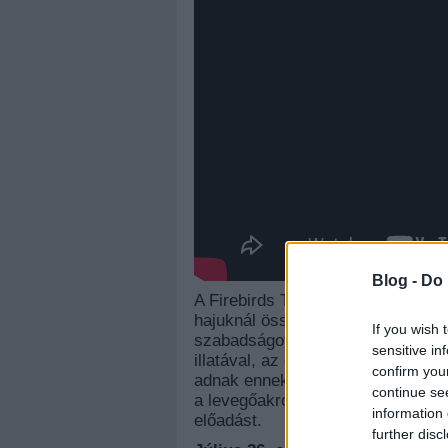
Blog -
Do 
A Firebirds Twin Alike darabjának 
hajuknál összenőtt ikerlányok éle
If you wish 
szabadságot. A századközepi vánd
sensitive in
illatával, az egyedi zenei hangzá
confirm you
adnak ennek a különleges keverék
continue se
a levegőakrobatika, tárgymanipulá
information 
előadást.
further disc