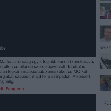
BESZ
 Maffia az ország egyik legjobb koncertzenekarává,
tetlen és állandó szereplőjévé vált. Ezúttal is
talán legkarizmatikusabb zenészeket és MC-ket
ergiákat szabadít majd fel a színpadon. A koncert
ajnalig.
i, Fangler's
HIRD