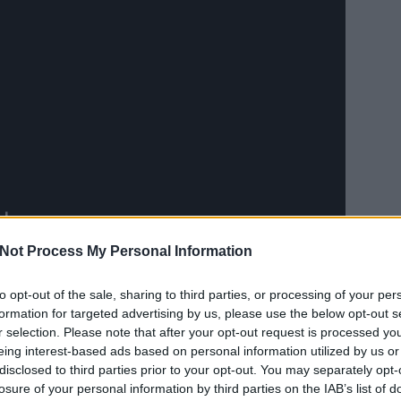
Not Process My Personal Information
története egy képzeletbeli világban játszódik, ahol a
tükben először tapasztalják meg az egyéni
to opt-out of the sale, sharing to third parties, or processing of your per
orcirkuszok hangulata keveredik egy füstös revü
EZT 
formation for targeted advertising by us, please use the below opt-out s
svilág és az örök érvényű érzelmek mégis mai ízt
r selection. Please note that after your opt-out request is processed y
nek. Tánc- és mozgásszínházi jelenetek tarkítják
eing interest-based ads based on personal information utilized by us or
ció és zsonglőr technikákat felvonultató újcirkusz
disclosed to third parties prior to your opt-out. You may separately opt-
losure of your personal information by third parties on the IAB’s list of