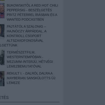
BUKOWSKITÓL A RED HOT CHILI
PEPPERSIG - BESZÉLGETÉS
PRITZ PÉTERREL ÍRÁSBAN ÉS A
WANTED PODCASTBEN
PAJTÁTÓL A SZALONIG –
HAJNÓCZY ÁRPÁDDAL, A
KONTROLL CSOPORT
ALTSZAXOFONOSÁVAL
ÉLGETTÜNK
TERMÉSZETFILM,
WESTERNTEMPÓBAN -
MEZUMM-INTERJÚ, HÉTVÉGI
LEMEZBEMUTATÓVAL
REKULT I. - DALRÓL DALRA A
MAYBERIAN SANSKÜLOTTS ÚJ
LEMEZE
ETÉS