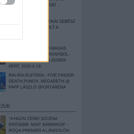
BESZÁMOLÓNK AZ IDEI
SZIGETRŐL
EGY HALLÁSPLASZTIKAI SEBÉSZ
NAPLÓJA - ILYEN VOLT A
SWANSRÓL SZÓLÓ
DOKUMENTUMFILM
MÉLY FÉRFIBÁNAT A MAGAS
ELEFÁNTCSONTTORONYBÓL -
LEPROUS, KLONE @ DÜRER
KERT, 2020.II.19.
RIA-RIA-EUFÓRIA - FIVE FINGER
DEATH PUNCH, MEGADETH @
PAPP LÁSZLÓ SPORTARÉNA
RJÚK
“A HAZAI ZENEI SZCÉNA
ERŐSEBB, MINT BÁRMIKOR” -
RÓQA-PREMIER A LÁNGOLÓN