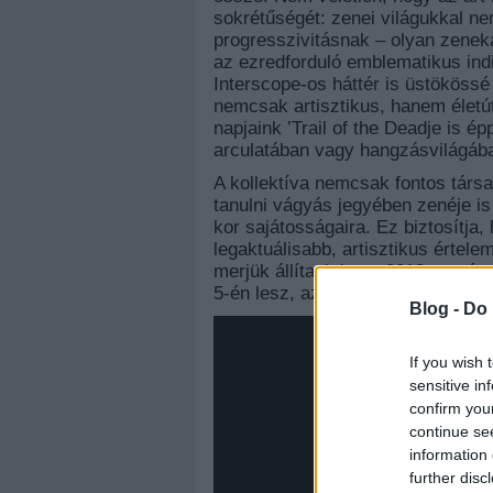
sokrétűségét: zenei világukkal ne
progresszivitásnak – olyan zenek
az ezredforduló emblematikus indie
Interscope-os háttér is üstökössé
nemcsak artisztikus, hanem életút
napjaink ’Trail of the Deadje is 
arculatában vagy hangzásvilágáb
A kollektíva nemcsak fontos társ
tanulni vágyás jegyében zenéje is 
kor sajátosságaira. Ez biztosítja,
legaktuálisabb, artisztikus értele
merjük állítani, hogy 2018 nyarán
5-én lesz, az A38 Hajón.
Blog -
Do 
If you wish 
sensitive in
confirm you
continue se
information 
further disc