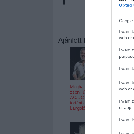
Opted 
Google 
I want t
web or d
Ajánlott bejegyzések:
I want t
purpose
I want 
I want t
Meghalt egy
Megvan az
web or d
zseni, újra él az
August Burn
AC/DC - Ez
Red- és Bur
I want t
történt a
Tomorrow-
or app.
Lángolón
koncertek új
dátuma
I want t
I want t