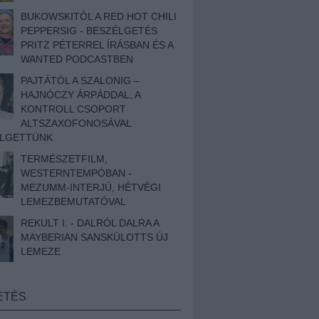
BUKOWSKITÓL A RED HOT CHILI
PEPPERSIG - BESZÉLGETÉS
PRITZ PÉTERREL ÍRÁSBAN ÉS A
WANTED PODCASTBEN
PAJTÁTÓL A SZALONIG –
HAJNÓCZY ÁRPÁDDAL, A
KONTROLL CSOPORT
ALTSZAXOFONOSÁVAL
ÉLGETTÜNK
TERMÉSZETFILM,
WESTERNTEMPÓBAN -
MEZUMM-INTERJÚ, HÉTVÉGI
LEMEZBEMUTATÓVAL
REKULT I. - DALRÓL DALRA A
MAYBERIAN SANSKÜLOTTS ÚJ
LEMEZE
ETÉS