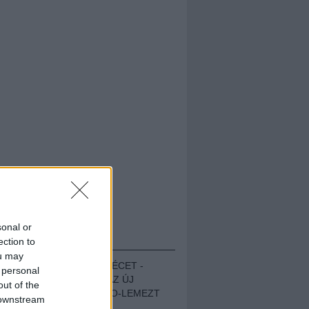
sonal or
HALLGASD!
ection to
ou may
MEGUGROTTÁK A LÉCET -
 personal
MEGHALLGATTUK AZ ÚJ
out of the
PROTEST THE HERO-LEMEZT
 downstream