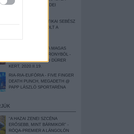
BESZÁMOLÓNK AZ IDEI
SZIGETRŐL
EGY HALLÁSPLASZTIKAI SEBÉSZ
NAPLÓJA - ILYEN VOLT A
SWANSRÓL SZÓLÓ
DOKUMENTUMFILM
MÉLY FÉRFIBÁNAT A MAGAS
ELEFÁNTCSONTTORONYBÓL -
LEPROUS, KLONE @ DÜRER
KERT, 2020.II.19.
RIA-RIA-EUFÓRIA - FIVE FINGER
DEATH PUNCH, MEGADETH @
PAPP LÁSZLÓ SPORTARÉNA
RJÚK
“A HAZAI ZENEI SZCÉNA
ERŐSEBB, MINT BÁRMIKOR” -
RÓQA-PREMIER A LÁNGOLÓN