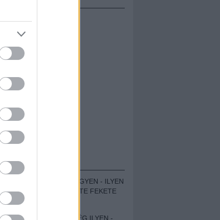
ÁMOLÓK
ZENÉS TÁBOR A HEGYEN - ILYEN
VOLT A VÍRUS SZÜLTE FEKETE
ZAJ FESZTIVÁL
SOHA NEM VOLT MÉG ILYEN -