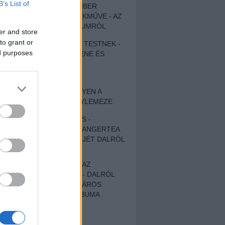
B’s List of
EGY DÜHÖS VÉNEMBER
UNIVERZÁLIS REMEKMŰVE - AZ
ÚJ BOB DYLAN-ALBUMRÓL
er and store
to grant or
ZENE LÉLEKNEK ÉS TESTNEK -
ed purposes
AUTENTIKUS NÉPZENE ÉS
KÖLTÉSZET
ÚJJÁSZÜLETETT
SZOMORKODÁS - ILYEN A
KATATONIA ÚJ NAGYLEMEZE
CROCODILE NERVES -
HALLGASD MEG AZ ANGERTEA
MA MEGJELENT EP-JÉT DALRÓL
DALRA!
A FELELŐSSÉGTŐL AZ
ELLOPOTT FÖLDIG - DALRÓL
DALRA A KÉPZELT VÁROS
SAMIZDAT CÍMŰ ALBUMA
ETÉS