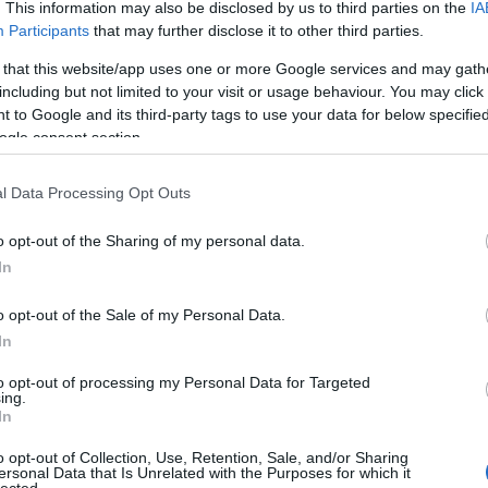
. This information may also be disclosed by us to third parties on the
IA
Participants
that may further disclose it to other third parties.
 that this website/app uses one or more Google services and may gath
including but not limited to your visit or usage behaviour. You may click 
 to Google and its third-party tags to use your data for below specifi
ogle consent section.
l Data Processing Opt Outs
 Trail of Dead (USA)
o opt-out of the Sharing of my personal data.
In
00
híd budai hídfő
o opt-out of the Sale of my Personal Data.
0 Ft. Jegyek elővételben vásárolhatók az A38 Hajó
In
 A38 Hajón.
to opt-out of processing my Personal Data for Targeted
ing.
In
o opt-out of Collection, Use, Retention, Sale, and/or Sharing
ersonal Data that Is Unrelated with the Purposes for which it
HIRD
lected.