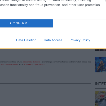
cation functionality and fraud prevention, and other user protection.
CONFIRM
Data Deletion
Data Access
Privacy Policy
alomnak minősülnek, értük a
szolgáltatás technikai
üzemeltetője semmilyen felelősséget nem vállal, azokat nem
asználási feltételekben
és az
adatvédelmi tájékoztatóban
.
INTE