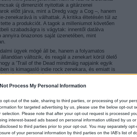
mcsak új dimenziót nyitottak a gitárzenei
arok előtt járva, mint a Dredg vagy a Cog –, hanem
-zenekarává is válhattak. A kritika éltetésén túl az
 tette a produkciót. A tagok a milleniumot követően
beli szabadságra is vágytak: innentől datálva
épp annyira önazonos saját üzenetében, mint
an.
adalmi ügyek mögé áll be, hanem a folyamatos
állandóan változik, és reagál a zenekart körül ölelő
 hogy a ’Trail of the Dead mindmáig napjaink egyik
mben is kimagasló indie rock zenekara, és emiatt is
ak legfontosabb gitárzenei klubkoncertje augusztus
Not Process My Personal Information
to opt-out of the sale, sharing to third parties, or processing of your per
EZT 
formation for targeted advertising by us, please use the below opt-out s
r selection. Please note that after your opt-out request is processed y
eing interest-based ads based on personal information utilized by us or
disclosed to third parties prior to your opt-out. You may separately opt-
losure of your personal information by third parties on the IAB’s list of