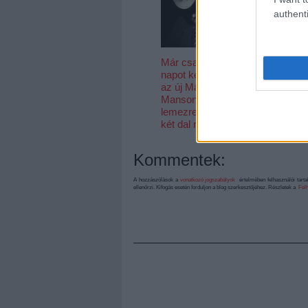
authenti
Már csak egy
napot kell várni
az új Marilyn
Manson-
lemezre, itt van
két dal róla
Kommentek:
A hozzászólások a
vonatkozó jogszabályok
értelmében felhasználói tart
ellenőrzi. Kifogás esetén forduljon a blog szerkesztőjéhez. Részletek a
Felh