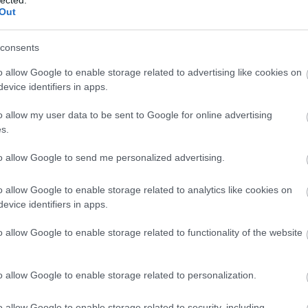
Out
consents
o allow Google to enable storage related to advertising like cookies on
evice identifiers in apps.
o allow my user data to be sent to Google for online advertising
s.
to allow Google to send me personalized advertising.
o allow Google to enable storage related to analytics like cookies on
Jön az új Bruce
Jövő pénteken
evice identifiers in apps.
s
Springsteen-
élőben is
y
lemez, itt egy dal
bemutatkozik a
BESZ
o allow Google to enable storage related to functionality of the website
róla
Jägermeister
Brass Band -
Nyerj páros
belépőt a bulira!
o allow Google to enable storage related to personalization.
o allow Google to enable storage related to security, including