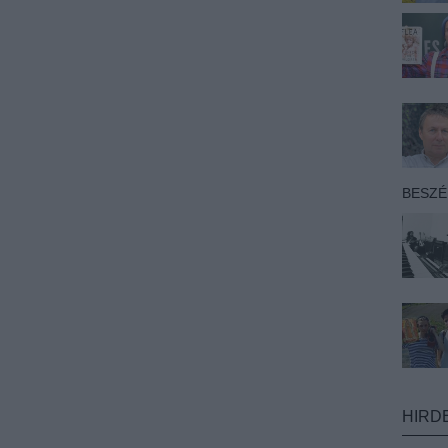
BESZ
HIRD