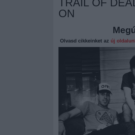
TRAIL OF DEA
ON
Megúj
Olvasd cikkeinket az
új oldalu