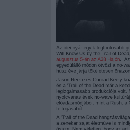
Az idei nyár egyik legfontosabb gi
Will Know Us by the Trail of Dead
augusztus 5-én az A38 Hajón
. Az
egyedülálló módon ötvözi a no-wa
húsz éve járja tökéletesen önazon
Jason Reece és Conrad Keely köz
és a ’Trail of the Dead már a ke
legizgalmasabb produkciója volt. 
nyolcvanas évek no-wave kultúrájá
előadásmódjából, mint a Rush, a 
felfogásából.
A ’Trail of the Dead hangzásvilága
a zenekar saját életműve is mind
össze. Nem véletlen, hogy az art r