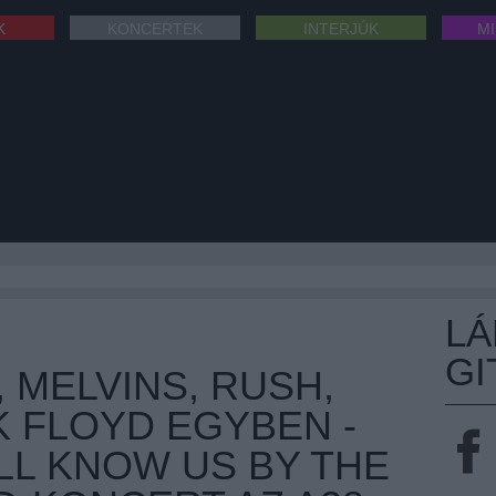
K
KONCERTEK
INTERJÚK
M
L
GI
 MELVINS, RUSH,
K FLOYD EGYBEN -
ILL KNOW US BY THE