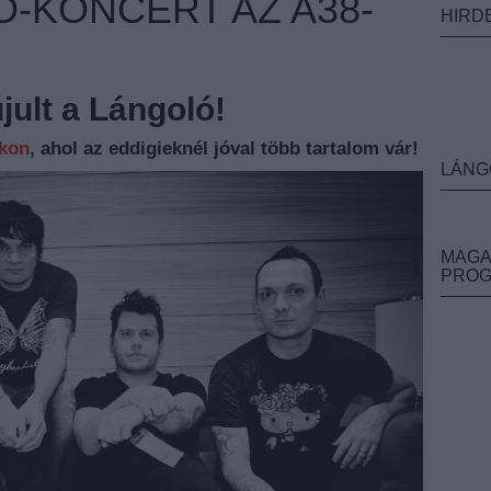
D-KONCERT AZ A38-
HIRD
ult a Lángoló!
nkon
, ahol az eddigieknél jóval több tartalom vár!
LÁNG
MAGA
PRO