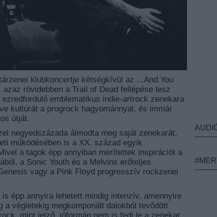
tárzenei klubkoncertje kétségkívül az ...And You
, azaz rövidebben a Trail of Dead fellépése lesz
 ezredforduló emblematikus indie-artrock zenekara
ve kultúrát a progrock hagyománnyal, és immár
os útját.
AUDI
el negyedszázada álmodta meg saját zenekarát,
zdeti működésében is a XX. század egyik
Mivel a tagok épp annyiban merítettek inspirációt a
#MER
ból, a Sonic Youth és a Melvins erőteljes
Genesis vagy a Pink Floyd progresszív rockzenei
 is épp annyira lehetett mindig intenzív, amennyire
ig a végletekig megkomponált dalokból tevődött
ock, mint jelző, jóformán nem is fedi le a zenekar