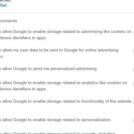
Out
consents
o allow Google to enable storage related to advertising like cookies on
evice identifiers in apps.
o allow my user data to be sent to Google for online advertising
s.
to allow Google to send me personalized advertising.
o allow Google to enable storage related to analytics like cookies on
t vonzó koncertjét Ákos adta, ami mondjuk nem
evice identifiers in apps.
deklődés szokta kísérni a fellépéseit. A Kossuth-
BESZ
ő is idén 50, ment is a nosztalgiázás erősen: rögtön
o allow Google to enable storage related to functionality of the website
 legrégebbi dalát, a Calypsót a legelső Bonanza-
ból két órában kis túlzással egy komplett Best of
esem az utamon
át a
Majom a ketrecbenen
o allow Google to enable storage related to personalization.
s a best of-ba most bele kell érteni a Bonanza-
dául az
1984
és a
Monumentum
, a
Valami véget ért
,
o allow Google to enable storage related to security, including