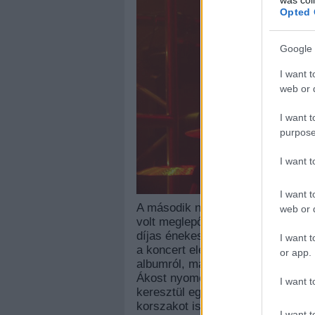
Opted 
Google 
I want t
web or d
I want t
purpose
I want 
I want t
A második nap legnagyobb tömege
web or d
volt meglepő, ismerve, mekkora ér
díjas énekes egyidős a SZIN-nel, 
I want t
a koncert elején eljátszotta egyik
or app.
albumról, majd a hátralévő nagyjá
Ákost nyomott le a
Hellótól
a
Ker
I want t
keresztül egészen az
Igazánig
. É
korszakot is, hiszen előkerült pél
I want t