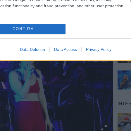
lt, az észrevehette, hogy egy szintifutam erejéig
cation functionality and fraud prevention, and other user protection.
anzai!
-t is megidézte a koncert legvégén. Meg is lett
yegében végig énekelte az egész koncertet, ami
enni Ákos esetében, de most valószínűleg az is
t, aki nem az énekes életművével kel és fekszik.
CONFIRM
Data Deletion
Data Access
Privacy Policy
INTE