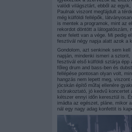
valódi világsztárt, ebből az egyik
Paulnak viszont megfájdult a térde
még külföldi fellépők, látványos
is mentek a programok, mint az 
rekordot döntött a látogatószám, 
ezer felett van a vége. Mi pedig 
fesztivál négy napja alatt azok a 
Gondolom, azt senkinek sem kell 
napján, mindenki ismeri a sztorit, 
fesztivál első külföldi sztárja ép
főleg drum and bass-ben és dubste
fellépése pontosan olyan volt, mi
hangzás nem lepett meg, viszont 
jócskán építő műfaj ellenére gya
szórakoztató, jó kedvű koncertet a
kétszer ennyi időn keresztül is. 
imádta az egészet, pláne, mikor 
nál egy nagy adag konfettit is kap