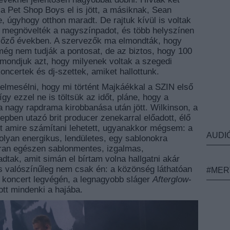
, a Pet Shop Boys el is jött, a másiknak, Sean
, úgyhogy otthon maradt. De rajtuk kívül is voltak
an megnövelték a nagyszínpadot, és több helyszínen
előző években. A szervezők ma elmondták, hogy
még nem tudják a pontosat, de az biztos, hogy 100
elmondjuk azt, hogy milyenek voltak a szegedi
koncertek és dj-szettek, amiket hallottunk.
elmesélni, hogy mi történt Majkáékkal a SZIN első
így ezzel ne is töltsük az időt, pláne, hogy a
p a nagy rapdrama kirobbanása után jött. Wilkinson, a
pben utazó brit producer zenekarral előadott, élő
nt amire számítani lehetett, ugyanakkor mégsem: a
AUDI
olyan energikus, lendületes, egy sablonokra
kran egészen sablonmentes, izgalmas,
dtak, amit simán el bírtam volna hallgatni akár
És valószínűleg nem csak én: a közönség láthatóan
#MER
a koncert legvégén, a legnagyobb sláger
Afterglow
-
ott mindenki a hajába.