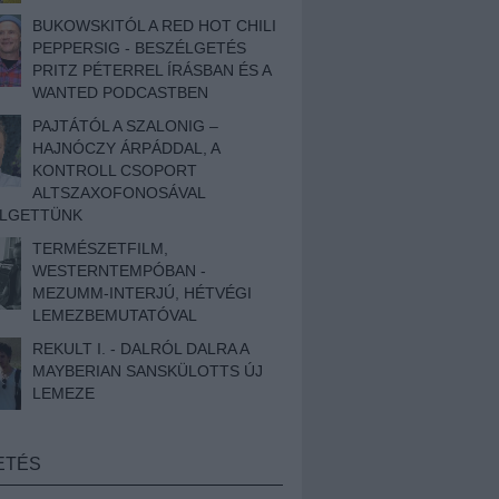
BUKOWSKITÓL A RED HOT CHILI
PEPPERSIG - BESZÉLGETÉS
PRITZ PÉTERREL ÍRÁSBAN ÉS A
WANTED PODCASTBEN
PAJTÁTÓL A SZALONIG –
HAJNÓCZY ÁRPÁDDAL, A
KONTROLL CSOPORT
ALTSZAXOFONOSÁVAL
ÉLGETTÜNK
TERMÉSZETFILM,
WESTERNTEMPÓBAN -
MEZUMM-INTERJÚ, HÉTVÉGI
LEMEZBEMUTATÓVAL
REKULT I. - DALRÓL DALRA A
MAYBERIAN SANSKÜLOTTS ÚJ
LEMEZE
ETÉS