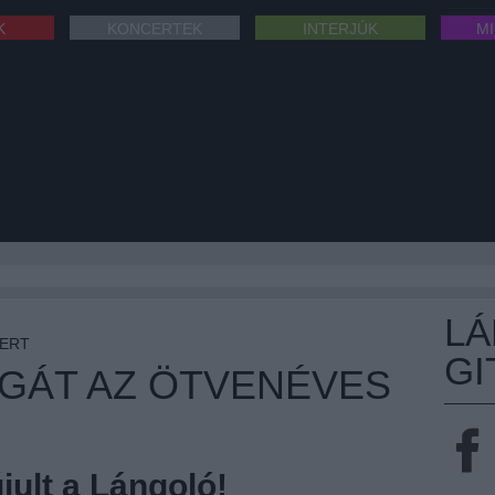
K
KONCERTEK
INTERJÚK
M
L
BERT
GI
AGÁT AZ ÖTVENÉVES
ult a Lángoló!