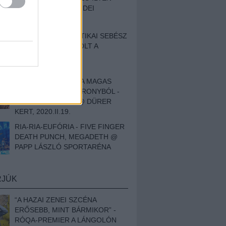
BESZÁMOLÓNK AZ IDEI
SZIGETRŐL
EGY HALLÁSPLASZTIKAI SEBÉSZ
NAPLÓJA - ILYEN VOLT A
SWANSRÓL SZÓLÓ
DOKUMENTUMFILM
MÉLY FÉRFIBÁNAT A MAGAS
ELEFÁNTCSONTTORONYBÓL -
LEPROUS, KLONE @ DÜRER
KERT, 2020.II.19.
RIA-RIA-EUFÓRIA - FIVE FINGER
DEATH PUNCH, MEGADETH @
PAPP LÁSZLÓ SPORTARÉNA
RJÚK
“A HAZAI ZENEI SZCÉNA
ERŐSEBB, MINT BÁRMIKOR” -
RÓQA-PREMIER A LÁNGOLÓN