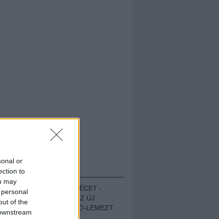
sonal or
HALLGASD!
ection to
ou may
MEGUGROTTÁK A LÉCET -
 personal
MEGHALLGATTUK AZ ÚJ
out of the
PROTEST THE HERO-LEMEZT
 downstream