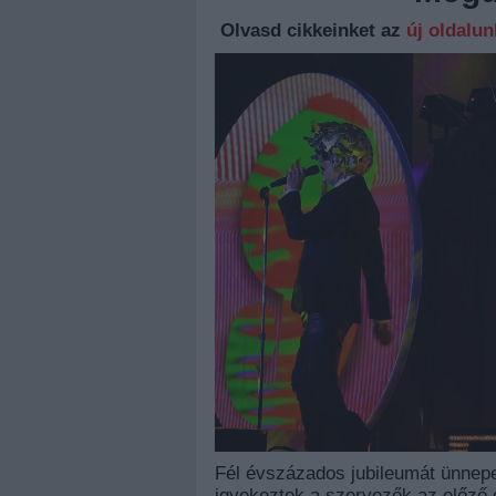
Olvasd cikkeinket az
új oldalu
Fél évszázados jubileumát ünnepe
igyekeztek a szervezők az előző 