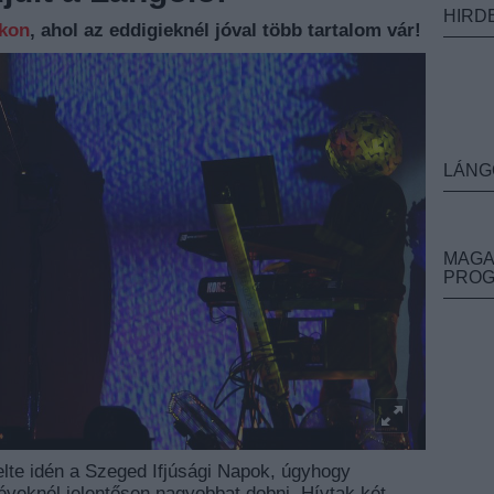
HIRD
nkon
, ahol az eddigieknél jóval több tartalom vár!
LÁNG
MAGA
PRO
lte idén a Szeged Ifjúsági Napok, úgyhogy
éveknél jelentősen nagyobbat dobni. Hívtak két