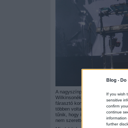
Blog -
Do 
A nagyszínpadon utánuk fellépett 
If you wish 
Wilkinsonék tökéletes ellentétét p
sensitive in
fárasztó koncertet adtak, de hát 
confirm you
többen voltak rájuk kíváncsiak, m
continue se
tűnik, hogy ilyen pocsék zenekar
information 
nem szerettek.
further disc