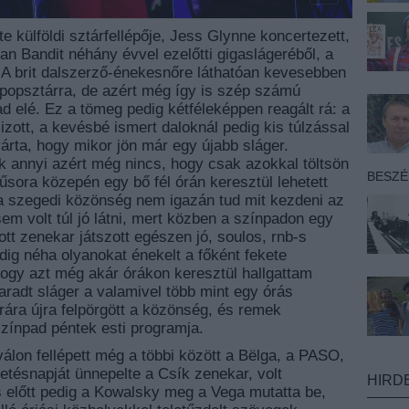
 külföldi sztárfellépője, Jess Glynne koncertezett,
ean Bandit néhány évvel ezelőtti gigaslágeréből, a
. A brit dalszerző-énekesnőre láthatóan kevesebben
 popsztárra, de azért még így is szép számú
d elé. Ez a tömeg pedig kétféleképpen reagált rá: a
lizott, a kevésbé ismert daloknál pedig kis túlzással
 várta, hogy mikor jön már egy újabb sláger.
 annyi azért még nincs, hogy csak azokkal töltsön
BESZ
űsora közepén egy bő fél órán keresztül lehetett
a szegedi közönség nem igazán tud mit kezdeni az
m volt túl jó látni, mert közben a színpadon egy
ott zenekar játszott egészen jó, soulos, rnb-s
dig néha olyanokat énekelt a főként fekete
hogy azt még akár órákon keresztül hallgattam
radt sláger a valamivel több mint egy órás
rára újra felpörgött a közönség, és remek
zínpad péntek esti programja.
álon fellépett még a többi között a Bëlga, a PASO,
etésnapját ünnepelte a Csík zenekar, volt
HIRD
 előtt pedig a Kowalsky meg a Vega mutatta be,