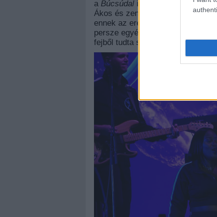
a
Búcsúdal
is, de aki eléggé figye
authenti
Ákos és zenekara az
Induljon a b
ennek az eredménye: a tömeg lén
persze egyébként is így szokott l
fejből tudta szinte az összes dal