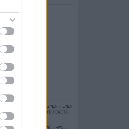
ÁMOLÓK
ZENÉS TÁBOR A HEGYEN - ILYEN
VOLT A VÍRUS SZÜLTE FEKETE
ZAJ FESZTIVÁL
SOHA NEM VOLT MÉG ILYEN -