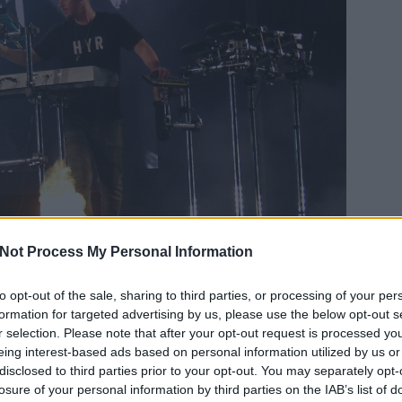
Not Process My Personal Information
még a Punnany Massif is, akik, ha lehet,
to opt-out of the sale, sharing to third parties, or processing of your per
rodukálták: egy erőtlen, unalmas, végtelenül
EZT 
formation for targeted advertising by us, please use the below opt-out s
nekik ez a szokásuk. Ennek ellenére láthatóan jóval
r selection. Please note that after your opt-out request is processed y
int az előttük zenélőkre. Szóval továbbra is igaznak
eing interest-based ads based on personal information utilized by us or
t ilyen sokan ebben az országban talán még soha
disclosed to third parties prior to your opt-out. You may separately opt-
losure of your personal information by third parties on the IAB’s list of