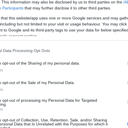
n, a Partfürdő ellenkező oldalán, a lelkükben
. This information may also be disclosed by us to third parties on the
IA
zajlott: a Depresszió, az Alvin és a Mókusok,
Participants
that may further disclose it to other third parties.
i a hangulatot, amit becsülettel meg is tettek.
ikát is bevetett a koncert végén.
 that this website/app uses one or more Google services and may gath
including but not limited to your visit or usage behaviour. You may click 
programjából Sister Bliss fellépése volt
 to Google and its third-party tags to use your data for below specifi
 mint
Faithless DJ Set,
és ennek jegyében egy tech-
ogle consent section.
tribalhouse-ig kacsingató szettel mozgatta meg az
, mert láthatóan ő is szívesen táncolt volna a
ikba kapaszkodva rázta magát rá. Igen, volt a
God is
l Data Processing Opt Outs
 a
We Come 1
-t is játszotta a Faithless-
 a szettje attól, hogy pusztán ezekkel akarja levenni
o opt-out of the Sharing of my personal data.
 az a dj-szett, amit tíz év múlva is emlegetni
In
n, de azért ott és akkor kifejezetten jó volt
o opt-out of the Sale of my Personal Data.
Sardinelli koncertjét hallottam, és nem bántam
In
zállás, amiben ők utaznak, kifejezetten üdítően
esztiválfellépő között.
to opt-out of processing my Personal Data for Targeted
ing.
In
o opt-out of Collection, Use, Retention, Sale, and/or Sharing
ersonal Data that Is Unrelated with the Purposes for which it
HIRD
lected.