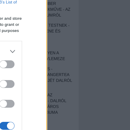
B’s List of
EGY DÜHÖS VÉNEMBER
UNIVERZÁLIS REMEKMŰVE - AZ
ÚJ BOB DYLAN-ALBUMRÓL
er and store
to grant or
ZENE LÉLEKNEK ÉS TESTNEK -
ed purposes
AUTENTIKUS NÉPZENE ÉS
KÖLTÉSZET
ÚJJÁSZÜLETETT
SZOMORKODÁS - ILYEN A
KATATONIA ÚJ NAGYLEMEZE
CROCODILE NERVES -
HALLGASD MEG AZ ANGERTEA
MA MEGJELENT EP-JÉT DALRÓL
DALRA!
A FELELŐSSÉGTŐL AZ
ELLOPOTT FÖLDIG - DALRÓL
DALRA A KÉPZELT VÁROS
SAMIZDAT CÍMŰ ALBUMA
ETÉS