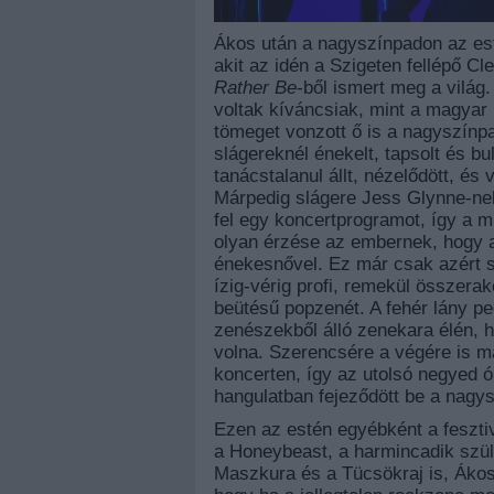
Ákos után a nagyszínpadon az este
akit az idén a Szigeten fellépő Cl
Rather Be
-ből ismert meg a világ
voltak kíváncsiak, mint a magyar
tömeget vonzott ő is a nagyszínpa
slágereknél énekelt, tapsolt és bu
tanácstalanul állt, nézelődött, és
Márpedig slágere Jess Glynne-nek
fel egy koncertprogramot, így a m
olyan érzése az embernek, hogy 
énekesnővel. Ez már csak azért se
ízig-vérig profi, remekül összerak
beütésű popzenét. A fehér lány pe
zenészekből álló zenekara élén, 
volna. Szerencsére a végére is ma
koncerten, így az utolsó negyed ó
hangulatban fejeződött be a nagys
Ezen az estén egyébként a fesztiv
a Honeybeast, a harmincadik szül
Maszkura és a Tücsökraj is, Ákos