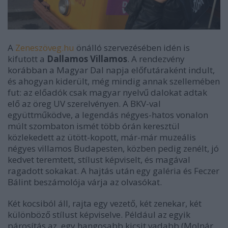
A
Zeneszöveg.hu
önálló szervezésében idén is
kifutott a
Dallamos Villamos
. A rendezvény
korábban a Magyar Dal napja előfutáraként indult,
és ahogyan kiderült, még mindig annak szellemében
fut: az előadók csak magyar nyelvű dalokat adtak
elő az öreg UV szerelvényen. A BKV-val
együttműködve, a legendás négyes-hatos vonalon
múlt szombaton ismét több órán keresztül
közlekedett az ütött-kopott, már-már muzeális
négyes villamos Budapesten, közben pedig zenélt, jó
kedvet teremtett, stílust képviselt, és magával
ragadott sokakat. A hajtás után egy galéria és Feczer
Bálint beszámolója várja az olvasókat.
Két kocsiból áll, rajta egy vezető, két zenekar, két
különböző stílust képviselve. Például az egyik
párosítás az, egy hangosabb kicsit vadabb (Molnár