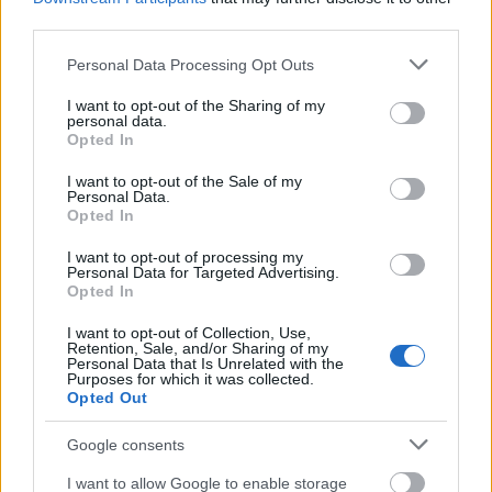
third parties.
Please note that this website/app uses one or more Google
Personal Data Processing Opt Outs
services and may gather and store information including but
not limited to your visit or usage behaviour. You may click to
I want to opt-out of the Sharing of my
personal data.
grant or deny consent to Google and its third-party tags to
Opted In
use your data for below specified purposes in below Google
consent section.
I want to opt-out of the Sale of my
Personal Data.
Opted In
I want to opt-out of processing my
Personal Data for Targeted Advertising.
Opted In
I want to opt-out of Collection, Use,
Retention, Sale, and/or Sharing of my
Personal Data that Is Unrelated with the
Purposes for which it was collected.
Opted Out
Google consents
I want to allow Google to enable storage