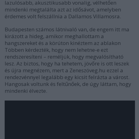
lazulósabb, akusztikusabb vonalig, vélhetően
mindenki megtalálta azt az idősávot, amelyben
érdemes volt felszállnia a Dallamos Villamosra.
Budapesten számos látnivaló van, de engem itt ma
kirázott a hideg, amikor meghallottam a
hangszereket és a körúton kinéztem az ablakon
Többen kérdezték, hogy nem lehetne-e ezt
rendszeresíteni – reméljük, hogy megvalósítható
lesz. Az biztos, hogy ha tehetem, jövőre is ott leszek
és újra megnézem, mert a Zeneszöveg.hu ezzel a
rendezvénnyel legalább egy kicsit felrázta a várost.
Hangosak voltunk és feltűnőek, de úgy láttam, hogy
mindenki élvezte.