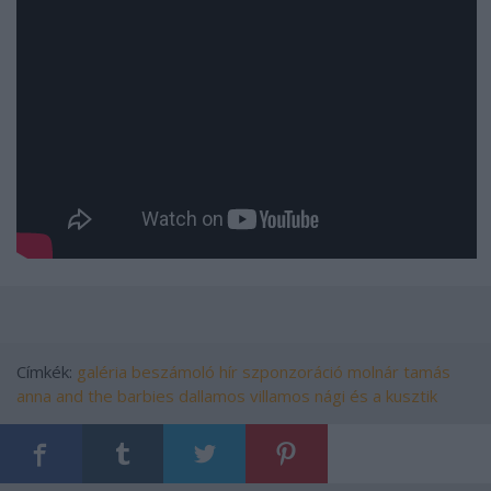
Címkék:
galéria
beszámoló
hír
szponzoráció
molnár tamás
anna and the barbies
dallamos villamos
nági és a kusztik