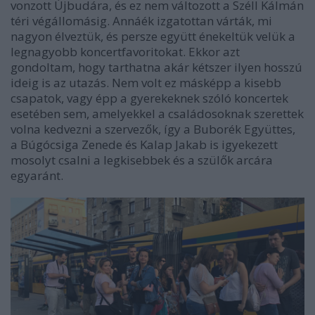
vonzott Újbudára, és ez nem változott a Széll Kálmán
téri végállomásig. Annáék izgatottan várták, mi
nagyon élveztük, és persze együtt énekeltük velük a
legnagyobb koncertfavoritokat. Ekkor azt
gondoltam, hogy tarthatna akár kétszer ilyen hosszú
ideig is az utazás. Nem volt ez másképp a kisebb
csapatok, vagy épp a gyerekeknek szóló koncertek
esetében sem, amelyekkel a családosoknak szerettek
volna kedvezni a szervezők, így a Buborék Együttes,
a Búgócsiga Zenede és Kalap Jakab is igyekezett
mosolyt csalni a legkisebbek és a szülők arcára
egyaránt.