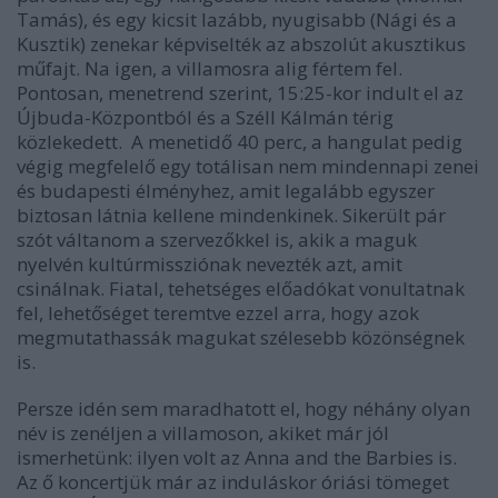
Tamás), és egy kicsit lazább, nyugisabb (Nági és a
Kusztik) zenekar képviselték az abszolút akusztikus
műfajt. Na igen, a villamosra alig fértem fel.
Pontosan, menetrend szerint, 15:25-kor indult el az
Újbuda-Központból és a Széll Kálmán térig
közlekedett. A menetidő 40 perc, a hangulat pedig
végig megfelelő egy totálisan nem mindennapi zenei
és budapesti élményhez, amit legalább egyszer
biztosan látnia kellene mindenkinek. Sikerült pár
szót váltanom a szervezőkkel is, akik a maguk
nyelvén kultúrmissziónak nevezték azt, amit
csinálnak. Fiatal, tehetséges előadókat vonultatnak
fel, lehetőséget teremtve ezzel arra, hogy azok
megmutathassák magukat szélesebb közönségnek
is.
Persze idén sem maradhatott el, hogy néhány olyan
név is zenéljen a villamoson, akiket már jól
ismerhetünk: ilyen volt az Anna and the Barbies is.
Az ő koncertjük már az induláskor óriási tömeget