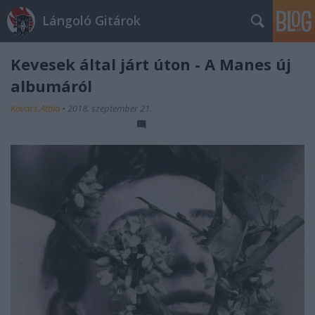
Lángoló Gitárok
Kevesek által járt úton - A Manes új
albumáról
Kovács.Attila
•
2018. szeptember 21.