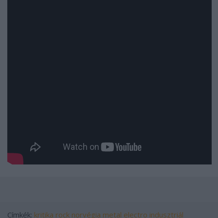
Címkék:
kritika
rock
norvégia
metal
electro
indusztriál