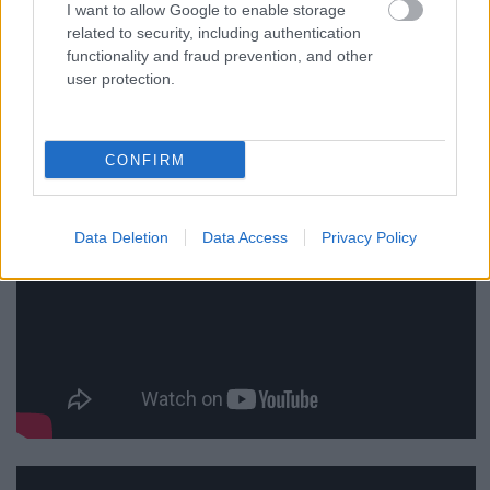
idei év másik legfontosabb albuma.
5/5
I want to allow Google to enable storage
related to security, including authentication
functionality and fraud prevention, and other
user protection.
CONFIRM
Data Deletion
Data Access
Privacy Policy