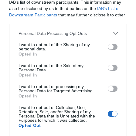
eszköz az érzések közvetítésére. Így követhet egy
IAB’s list of downstream participants. This information may
kifejezetten mechanikus, indusztriális alapú dalt egy
also be disclosed by us to third parties on the
IAB’s List of
hétperces, lényegében végig ugyanazt az akkordkört
Downstream Participants
that may further disclose it to other
egyre jobban kibontó, pszichedelikus rock
third parties.
hangulatú szerzemény, de a kilenc tétel alatt
Please note that this website/app uses one or more Google
Personal Data Processing Opt Outs
gyakorlatilag szinte bármi előfordulhat, a
services and may gather and store information including but
táncolható, sampleres alapú ritmusoktól a post
not limited to your visit or usage behaviour. You may click to
I want to opt-out of the Sharing of my
rockos, torzítatlan gitárokkal előadott részekig.
personal data.
grant or deny consent to Google and its third-party tags to
Opted In
use your data for below specified purposes in below Google
A szűk háromnegyed óra bőven rejt magában
consent section.
I want to opt-out of the Sale of my
felfedeznivalót, a zenei élménynek pedig a kitűnő,
Personal Data.
letisztult, de erőteljes hangzás sem áll útjában. Mivel
Opted In
garantáltan mindenkinek más dal lesz a kedvence, a
I want to opt-out of processing my
magam részéről csak néhány olyan momentumot
Personal Data for Targeted Advertising.
említenék meg, amelyek már az első pár hallgatás
Opted In
után is nagy élményt jelentettek: a már említett,
egészen szimpla kezdésű, gyönyörűen felépített,
I want to opt-out of Collection, Use,
Retention, Sale, and/or Sharing of my
melankolikus Last Resort mellett hasonlóan szép
Personal Data that Is Unrelated with the
pillanatokat tartogat a Building the Ship of Theseus,
Purposes for which it was collected.
Opted Out
amelyben valahol mélyen a kései David Bowie-dalok
szelleme is ott kísért, illetve a pár hangos,