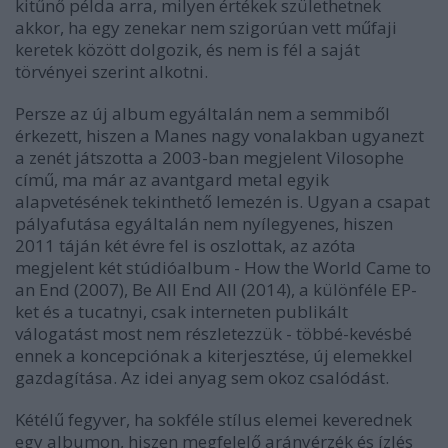
kitűnő példa arra, milyen értékek születhetnek
akkor, ha egy zenekar nem szigorúan vett műfaji
keretek között dolgozik, és nem is fél a saját
törvényei szerint alkotni.
Persze az új album egyáltalán nem a semmiből
érkezett, hiszen a Manes nagy vonalakban ugyanezt
a zenét játszotta a 2003-ban megjelent Vilosophe
című, ma már az avantgard metal egyik
alapvetésének tekinthető lemezén is. Ugyan a csapat
pályafutása egyáltalán nem nyílegyenes, hiszen
2011 táján két évre fel is oszlottak, az azóta
megjelent két stúdióalbum - How the World Came to
an End (2007), Be All End All (2014), a különféle EP-
ket és a tucatnyi, csak interneten publikált
válogatást most nem részletezzük - többé-kevésbé
ennek a koncepciónak a kiterjesztése, új elemekkel
gazdagítása. Az idei anyag sem okoz csalódást.
Kétélű fegyver, ha sokféle stílus elemei keverednek
egy albumon, hiszen megfelelő arányérzék és ízlés