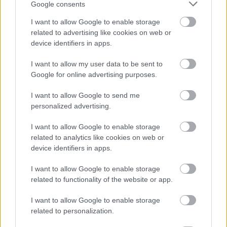
Google consents
hipnotizáló gitárdallamra épülő, katartikus Night
Vision,
I want to allow Google to enable storage
amire az album egészét vokálisan is egyedülálló
related to advertising like cookies on web or
karakterrel felruházó Asgeir Hatlen énekes nem
device identifiers in apps.
evilági dallami teszik fel a koronát. Ugyanakkor
ahogy az igazán jó lemezek, ez az album is minden
I want to allow my user data to be sent to
alkalommal új részletet mutat meg magából - a
Google for online advertising purposes.
zenei mélység és rétegzettség lassabb avulással
I want to allow Google to send me
hálálja meg a hallgató figyelmét.
personalized advertising.
Nyilván a Slow Motion Death Sequence nem lesz
I want to allow Google to enable storage
mindenki kedvence, hiszen akinek kizárólag a stabil
related to analytics like cookies on web or
kettőnégyre érkező jól megfogott kvinttologatás
device identifiers in apps.
jelenti a zenét, az nem fog tudni mit kezdeni ezzel a
lemezzel. Én viszont úgy gondolom, hogy ilyen,
I want to allow Google to enable storage
műfaji korlátokat bátran figyelmen kívül hagyó,
related to functionality of the website or app.
merész anyagokra és zenekarokra van szükség
ahhoz, hogy a zene, legyen az rock, elektro,
I want to allow Google to enable storage
indusztriál, jazz, vagy akármi, ne silányuljon
related to personalization.
szimpla, fellogózható termékké. Részemről eddig az