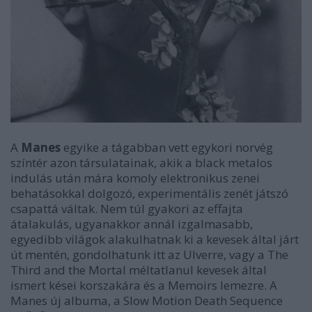
A
Manes
egyike a tágabban vett egykori norvég
színtér azon társulatainak, akik a black metalos
indulás után mára komoly elektronikus zenei
behatásokkal dolgozó, experimentális zenét játszó
csapattá váltak. Nem túl gyakori az effajta
átalakulás, ugyanakkor annál izgalmasabb,
egyedibb világok alakulhatnak ki a kevesek által járt
út mentén, gondolhatunk itt az Ulverre, vagy a The
Third and the Mortal méltatlanul kevesek által
ismert kései korszakára és a Memoirs lemezre. A
Manes új albuma, a Slow Motion Death Sequence