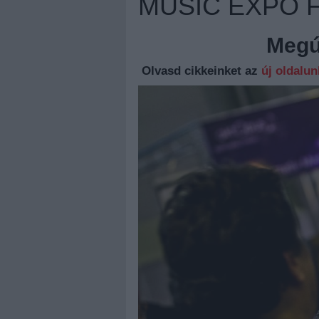
MUSIC EXPO 
Megúj
Olvasd cikkeinket az
új oldalu