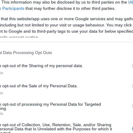
an a Budapest Music Expo. A másik, amit nem is
. This information may also be disclosed by us to third parties on the
IA
ágszinten számos gyártó a globalizáció hatására
Participants
that may further disclose it to other third parties.
ibúciót. Sajnos számos világmárkának nincs reális
 másképp működik, mint az Egyesült Államok-beli,
 that this website/app uses one or more Google services and may gath
tt is alkalmazni.
including but not limited to your visit or usage behaviour. You may click 
 to Google and its third-party tags to use your data for below specifi
t, ahogy az is, hogy a magyar piac enyhén szólva
ogle consent section.
ebb a világon. Európai viszonylatban is kevesen
ren Magyarországon. Többek között ez is volt az
ic Exponak elindításának tizenhárom éve.
l Data Processing Opt Outs
uttatni azt, hogy aki hangszerrel, hangszeres
b életet élhet, mint aki nem teszi ezt.
o opt-out of the Sharing of my personal data.
In
zán számolhatunk be javulásról. Két évvel ezelőtt
o opt-out of the Sale of my Personal Data.
mi igazolta a mi korábbi adatainkat: Európában alulról
intetben, hogy a lakosság arányában hány ember
In
 tudjuk megelőzni. Ettől van rosszabb hír is, egy
to opt-out of processing my Personal Data for Targeted
rszág ma zenei analfabéta országnak számít. Ez azt
ing.
 fele a hallott zenét objektív módon nem tudja
In
ni, hogy amit hall, az jó vagy nem jó, csak
 hogy tetszik vagy nem tetszik.
o opt-out of Collection, Use, Retention, Sale, and/or Sharing
ersonal Data that Is Unrelated with the Purposes for which it
em is lehet különösebben csodálkozni, hiszen
HIRD
lected.