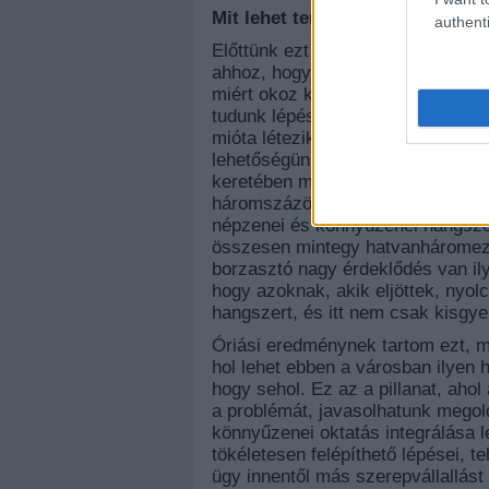
Mit lehet tenni ez ellen?
authenti
Előttünk ezt a problémát senki ne
ahhoz, hogy utána tudj képviselni 
miért okoz kárt? Nyilván rengete
tudunk lépéseket tenni. A mi keret
mióta létezik a Hangfoglaló, vag
lehetőségünk nyílt a Hangszert 
keretében másfél év alatt huszone
háromszázötven négyzetméteres h
népzenei és könnyűzenei hangszer
összesen mintegy hatvanháromezer
borzasztó nagy érdeklődés van ilye
hogy azoknak, akik eljöttek, nyol
hangszert, és itt nem csak kisgy
Óriási eredménynek tartom ezt, m
hol lehet ebben a városban ilyen 
hogy sehol. Ez az a pillanat, ahol
a problémát, javasolhatunk megol
könnyűzenei oktatás integrálása 
tökéletesen felépíthető lépései, t
ügy innentől más szerepvállallást