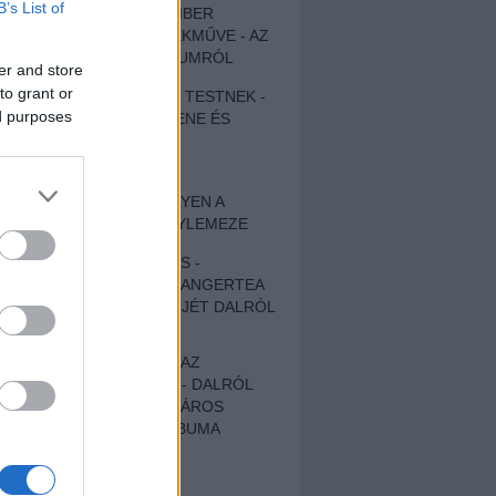
B’s List of
EGY DÜHÖS VÉNEMBER
UNIVERZÁLIS REMEKMŰVE - AZ
ÚJ BOB DYLAN-ALBUMRÓL
er and store
to grant or
ZENE LÉLEKNEK ÉS TESTNEK -
ed purposes
AUTENTIKUS NÉPZENE ÉS
KÖLTÉSZET
ÚJJÁSZÜLETETT
SZOMORKODÁS - ILYEN A
KATATONIA ÚJ NAGYLEMEZE
CROCODILE NERVES -
HALLGASD MEG AZ ANGERTEA
MA MEGJELENT EP-JÉT DALRÓL
DALRA!
A FELELŐSSÉGTŐL AZ
ELLOPOTT FÖLDIG - DALRÓL
DALRA A KÉPZELT VÁROS
SAMIZDAT CÍMŰ ALBUMA
ETÉS