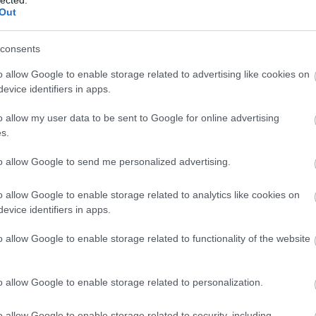
ményes formája nincs a könnyűzene oktatásának,
Out
ben leginkább zenét szeretnek hallgatni. Ez egy
i igény van arra, hogy hallgassuk a zenét, de mivel
consents
iányoznak az ismeretek. A közoktatásból ez
molyzene van jelen, és ugyan egy ideje népzeés
o allow Google to enable storage related to advertising like cookies on
ma Magyarországon csak egy nagyon szűk réteg
evice identifiers in apps.
yai Zenei Stúdióban, illetve Debrecenben,
nak hasonló intézmények, de ott is feltétel az
o allow my user data to be sent to Google for online advertising
ály, a 12 - 15 évesek vannak ettől elzárva, ami a
s.
z abban a tekintetben, hogy ki milyen zenét szeret
a elég keményen hangzik, de azon dolgozunk, hogy
to allow Google to send me personalized advertising.
e kevesebb embert érdekel művészi értelemben,
o allow Google to enable storage related to analytics like cookies on
evice identifiers in apps.
 felmérés, amely szerint gimnazista diákok a
BESZ
 egy összetett mondatot megfogalmazni. Ez megint
o allow Google to enable storage related to functionality of the website
az előbb beszéltünk. Személyes meggyőződésem,
, akik zenét tanulnak, vagy akiket én személyesen
akik hangszeren játsznak, és ismerik a zene
o allow Google to enable storage related to personalization.
nvonalon élik az életüket. Az egyénre és a
os a mostani helyzet.
o allow Google to enable storage related to security, including