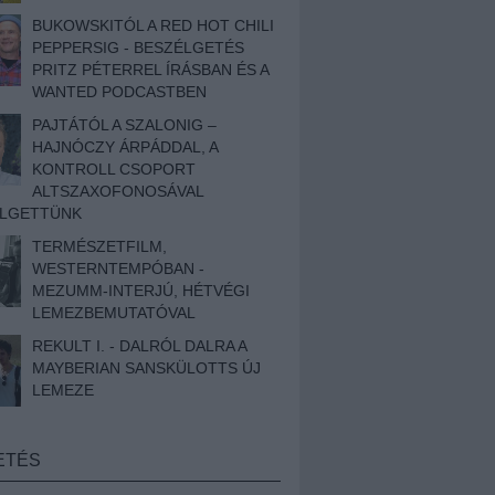
BUKOWSKITÓL A RED HOT CHILI
PEPPERSIG - BESZÉLGETÉS
PRITZ PÉTERREL ÍRÁSBAN ÉS A
WANTED PODCASTBEN
PAJTÁTÓL A SZALONIG –
HAJNÓCZY ÁRPÁDDAL, A
KONTROLL CSOPORT
ALTSZAXOFONOSÁVAL
ÉLGETTÜNK
TERMÉSZETFILM,
WESTERNTEMPÓBAN -
MEZUMM-INTERJÚ, HÉTVÉGI
LEMEZBEMUTATÓVAL
REKULT I. - DALRÓL DALRA A
MAYBERIAN SANSKÜLOTTS ÚJ
LEMEZE
ETÉS