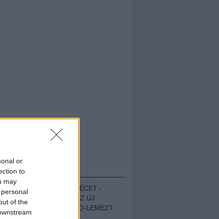
sonal or
HALLGASD!
ection to
ou may
MEGUGROTTÁK A LÉCET -
 personal
MEGHALLGATTUK AZ ÚJ
out of the
PROTEST THE HERO-LEMEZT
 downstream