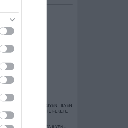
ÁMOLÓK
ZENÉS TÁBOR A HEGYEN - ILYEN
VOLT A VÍRUS SZÜLTE FEKETE
ZAJ FESZTIVÁL
SOHA NEM VOLT MÉG ILYEN -