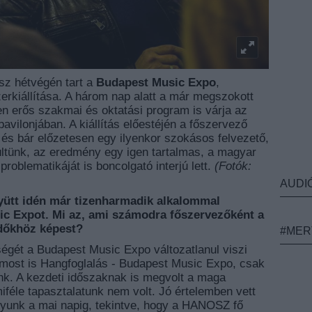
ész hétvégén tart a
Budapest Music Expo
,
kiállítása. A három nap alatt a már megszokott
en erős szakmai és oktatási program is várja az
vilonjában. A kiállítás előestéjén a főszervező
és bár előzetesen egy ilyenkor szokásos felvezető,
ltünk, az eredmény egy igen tartalmas, a magyar
roblematikáját is boncolgató interjú lett.
(Fotók:
AUDI
yütt idén már tizenharmadik alkalommal
c Expot. Mi az, ami számodra főszervezőként a
időkhöz képest?
#MER
ségét a Budapest Music Expo változatlanul viszi
 most is Hangfoglalás - Budapest Music Expo, csak
nk. A kezdeti időszaknak is megvolt a maga
féle tapasztalatunk nem volt. Jó értelemben vett
unk a mai napig, tekintve, hogy a HANOSZ fő