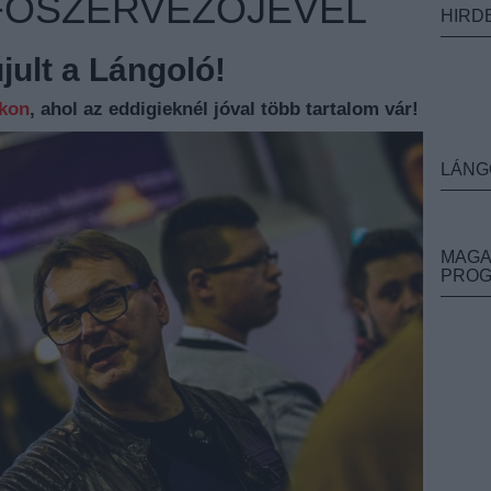
FŐSZERVEZŐJÉVEL
HIRD
ult a Lángoló!
nkon
, ahol az eddigieknél jóval több tartalom vár!
LÁNG
MAGA
PRO