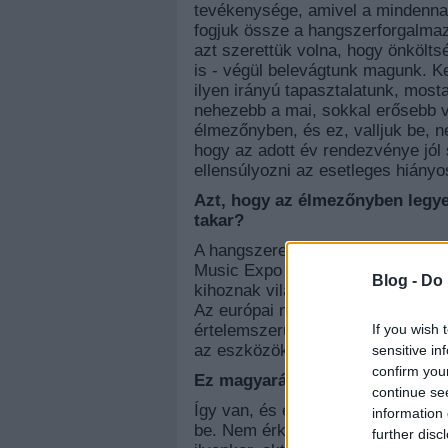
tevékenysége, amivel a mindennap
fogjuk össze a hangszerforgalmaz
azt szerettük volna, hogy önkölt
is - végül belevágtunk magunk. K
ilyen irányú tapasztalatunk, mos
nehezebb a mai, sokkal erősebb ve
élmezőnyben, és ez, valljuk be, n
hogy az adott év rendezvénye jól 
ellensúlyozni az esetleges hiány
Azt, hogy az élmezőnyben legye
takar?
A hangszeres zenének azt a kiáll
Music Expo foglalkozik, óriási te
Blog -
Do 
kihoznak világújdonságokat, új 
Az európai nagy bemutató Frankfur
If you wish 
értelemszerűen csak ezután tudu
az eszközök megérkeznek, az ált
sensitive in
confirm you
Ez magyarázza a rendezvény idő
continue se
Így van, és előtte nincs is nagyo
information 
be. Nem érkeznek ide addig a te
further disc