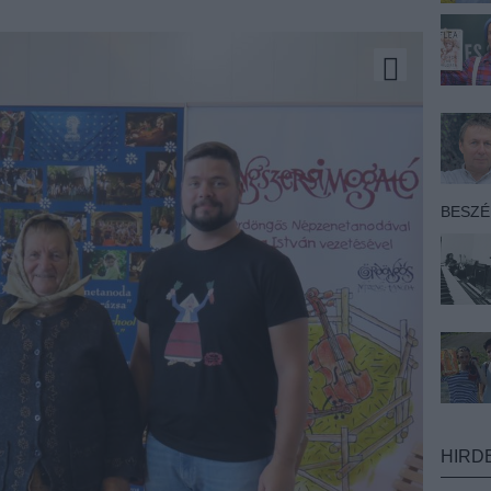
BESZ
HIRD