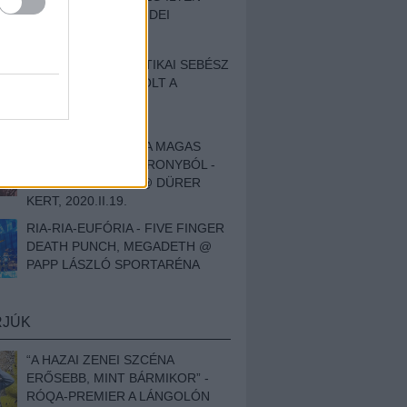
BESZÁMOLÓNK AZ IDEI
SZIGETRŐL
EGY HALLÁSPLASZTIKAI SEBÉSZ
NAPLÓJA - ILYEN VOLT A
SWANSRÓL SZÓLÓ
DOKUMENTUMFILM
MÉLY FÉRFIBÁNAT A MAGAS
ELEFÁNTCSONTTORONYBÓL -
LEPROUS, KLONE @ DÜRER
KERT, 2020.II.19.
RIA-RIA-EUFÓRIA - FIVE FINGER
DEATH PUNCH, MEGADETH @
PAPP LÁSZLÓ SPORTARÉNA
RJÚK
“A HAZAI ZENEI SZCÉNA
ERŐSEBB, MINT BÁRMIKOR” -
RÓQA-PREMIER A LÁNGOLÓN