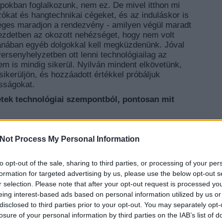
okban foglalkozunk, nem ez. De mivel itthon mi
ókat és hangtechnikai cégeket, és az induláskor is
séges maradjon a rendezvény - amilyen végül maradt
ezdetben az okozott nehézséget, hogy nem volt
tanában egyéb dolgokkal kell megküzdenünk. Jóval
rsenyhelyzetben ott lenni technológiailag az
em is mindig sikerül. Nyilván mindent elkövetünk,
sikerüljön, és hozzáadott értékkel próbáljuk
osságokat.
tek technológiai szempontból, pontosan mit
ításokra kerülő szegmensét, amivel a Budapest
chnológiai verseny jellemzi. A gyártók minden évben
Not Process My Personal Information
szabványokat, eszközöket a januári NAMM Showra.
tban szokott lenni március-áprilisban, mi
to opt-out of the sale, sharing to third parties, or processing of your per
nk labdába rúgni, hiszen mire Magyarországra ezek
EZT 
alában augusztus vége, szeptember eleje.
formation for targeted advertising by us, please use the below opt-out s
r selection. Please note that after your opt-out request is processed y
zítését is?
eing interest-based ads based on personal information utilized by us or
n esélyünk arra, hogy igazi újdonságokat mutassunk
disclosed to third parties prior to your opt-out. You may separately opt-
rmékek, ez magyarázza, hogy tizenhárom éve
losure of your personal information by third parties on the IAB’s list of