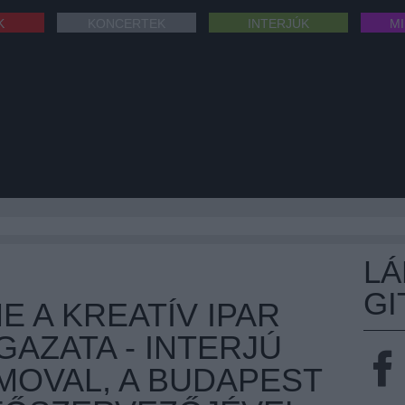
K
KONCERTEK
INTERJÚK
M
L
GI
 A KREATÍV IPAR
AZATA - INTERJÚ
MOVAL, A BUDAPEST