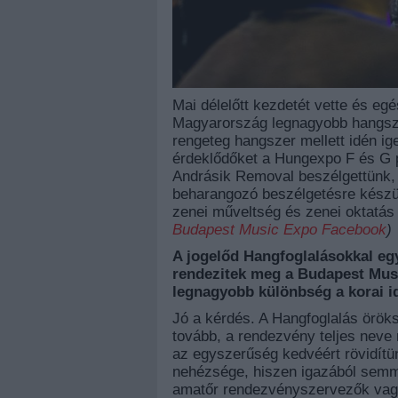
Mai délelőtt kezdetét vette és eg
Magyarország legnagyobb hangszer
rengeteg hangszer mellett idén ig
érdeklődőket a Hungexpo F és G pa
Andrásik Removal beszélgettünk, 
beharangozó beszélgetésre készü
zenei műveltség és zenei oktatás p
Budapest Music Expo Facebook
)
A jogelőd Hangfoglalásokkal eg
rendezitek meg a Budapest Musi
legnagyobb különbség a korai 
Jó a kérdés. A Hangfoglalás örök
tovább, a rendezvény teljes neve
az egyszerűség kedvéért rövidítü
nehézsége, hiszen igazából semmi
amatőr rendezvényszervezők vagy