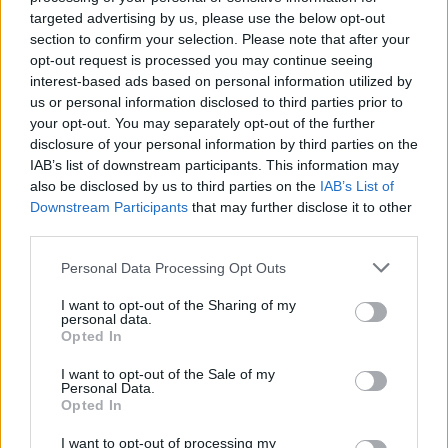
targeted advertising by us, please use the below opt-out
section to confirm your selection. Please note that after your
opt-out request is processed you may continue seeing
interest-based ads based on personal information utilized by
us or personal information disclosed to third parties prior to
your opt-out. You may separately opt-out of the further
disclosure of your personal information by third parties on the
IAB’s list of downstream participants. This information may
also be disclosed by us to third parties on the
IAB’s List of
Downstream Participants
that may further disclose it to other
third parties.
Please note that this website/app uses one or more Google
Personal Data Processing Opt Outs
A Hanosz idén is kiosztotta az Öröm a Zene Díjat 12
services and may gather and store information including but
kategóriában. Ezzel a hangszeres-élőzene
not limited to your visit or usage behaviour. You may click to
I want to opt-out of the Sharing of my
népszerűsítése iránti elkötelezett személyeket
personal data.
grant or deny consent to Google and its third-party tags to
kívánta elismerni. Az év zenésze Köteles Leander, az
Opted In
use your data for below specified purposes in below Google
év helyszíne az Analog Music Hall, az év
consent section.
I want to opt-out of the Sale of my
zenepedagógusa díjat idén nem egy tanár, hanem
Personal Data.
egy intézmény, a Kőbányai Zenei Stúdió kapta. Az év
Opted In
felfedezettjei Berkes Olivér és Závodi Marcell, az év
I want to opt-out of processing my