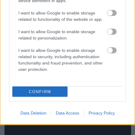
device identifiers in apps.
Magyar Gitárosok Fala, amivel
tiszteleghettünk számos ma élő és alkotó
I want to allow Google to enable storage
related to functionality of the website or app.
gitáros előtt, vagy az oktatási szekció, amely
páratlan összefogással jött létre. De
I want to allow Google to enable storage
említhetném a 93 szakmai programot is.
related to personalization.
I want to allow Google to enable storage
related to security, including authentication
Az expót idén 13. alkalommal rendezték meg, és a
functionality and fraud prevention, and other
szervezők szeretnék jövőre is tető alá hozni a
user protection.
rendezvényt. A három nap eseményeiről további
fotók és tartalmak
a Budapest Music
Expo
weboldalán
és
Facebookján
.
CONFIRM
Data Deletion
Data Access
Privacy Policy