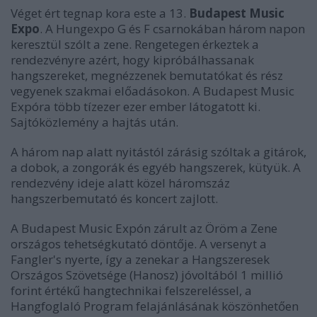
Véget ért tegnap kora este a 13.
Budapest Music
Expo
. A Hungexpo G és F csarnokában három napon
keresztül szólt a zene. Rengetegen érkeztek a
rendezvényre azért, hogy kipróbálhassanak
hangszereket, megnézzenek bemutatókat és rész
vegyenek szakmai előadásokon. A Budapest Music
Expóra több tízezer ezer ember látogatott ki.
Sajtóközlemény a hajtás után.
A három nap alatt nyitástól zárásig szóltak a gitárok,
a dobok, a zongorák és egyéb hangszerek, kütyük. A
rendezvény ideje alatt közel háromszáz
hangszerbemutató és koncert zajlott.
A Budapest Music Expón zárult az Öröm a Zene
országos tehetségkutató döntője. A versenyt a
Fangler's nyerte, így a zenekar a Hangszeresek
Országos Szövetsége (Hanosz) jóvoltából 1 millió
forint értékű hangtechnikai felszereléssel, a
Hangfoglaló Program felajánlásának köszönhetően