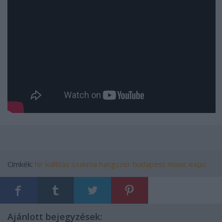
Címkék:
hír
kiállítás
szakma
hangszer
budapest music expo
Ajánlott bejegyzések: