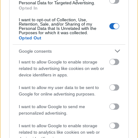
hangmérnöke Mohai György, az év hangtechnikusa
Personal Data for Targeted Advertising.
Bácskay Gábor, az év fény- és látványtechnikusa
Opted In
Magony Zoltán, az év hangszerjavítója Medgyesi
Tibor, az év zenei újságírója Hegedűs István, az év
I want to opt-out of Collection, Use,
Retention, Sale, and/or Sharing of my
különdíjasa Jantyik Zsolt, a Budapest Music Expo
Personal Data that Is Unrelated with the
Purposes for which it was collected.
különdíjas terméke a Pearl MinicPro Dobmodul és
Opted Out
Pearl E-merge elektromos dob lett.
Google consents
A Budapest Music Expóra idén is több tízezer
zeneszerető ember látogatott ki. Andrásik Remo
I want to allow Google to enable storage
főszervező, akivel múlt héten
interjút is készítettünk
,
related to advertising like cookies on web or
így értékelte az eseményt:
device identifiers in apps.
I want to allow my user data to be sent to
Google for online advertising purposes.
A 13. expó számomra jelenleg a legkedvesebb
I want to allow Google to send me
az összes eddigi közül, mivel az idei évben
personalized advertising.
számtalan olyan jelentős történést sikerült
megvalósítanunk, amit ezelőtt még senki
I want to allow Google to enable storage
related to analytics like cookies on web or
sem csinált Magyarországon. Ilyen például a