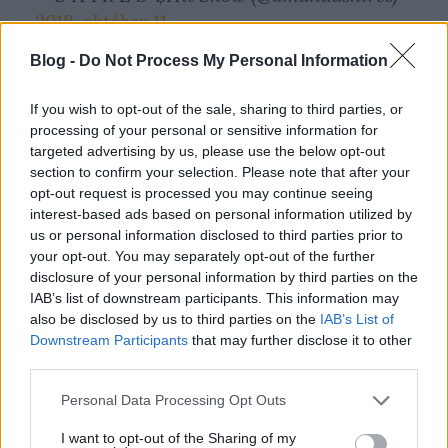
2018. október 11.
Blog -
Do Not Process My Personal Information
És a nagy érdeklődésre való tekintettel itt a magyar
változat:
If you wish to opt-out of the sale, sharing to third parties, or
processing of your personal or sensitive information for
targeted advertising by us, please use the below opt-out
section to confirm your selection. Please note that after your
Kanye West nem Picasso
opt-out request is processed you may continue seeing
interest-based ads based on personal information utilized by
Írta Leonard Cohen verse
us or personal information disclosed to third parties prior to
your opt-out. You may separately opt-out of the further
Kanye West nem Picasso
disclosure of your personal information by third parties on the
IAB’s list of downstream participants. This information may
Picasso én vagyok
also be disclosed by us to third parties on the
IAB’s List of
Nem is Edison Kanye West
Downstream Participants
that may further disclose it to other
Mert Edison és Tesla is én vagyok
third parties.
Please note that this website/app uses one or more Google
Personal Data Processing Opt Outs
Jay-Z nem Dylan, erről szó nem lehet
services and may gather and store information including but
Dylannek inkább tartsatok engemet
not limited to your visit or usage behaviour. You may click to
I want to opt-out of the Sharing of my