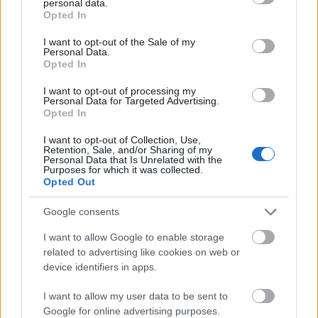
personal data.
Én vagyok a Kanye Westek Kanye Westje
grant or deny consent to Google and its third-party tags to
Opted In
use your data for below specified purposes in below Google
A nagybetűs Kanye
consent section.
I want to opt-out of the Sale of my
Az egyik butikból a másikba cipelt
Personal Data.
Kulturális lóganyé
Opted In
I want to opt-out of processing my
Én vagyok Tesla
Personal Data for Targeted Advertising.
Opted In
Meg az ő tekercse
Ami áramot matracpuhára szelídít
I want to opt-out of Collection, Use,
Retention, Sale, and/or Sharing of my
Én vagyok a Kanye, kit ő annak gondol
Personal Data that Is Unrelated with the
Purposes for which it was collected.
Mikor a színpadról egy segget
Opted Out
a közönségbe taszít
Google consents
Én vagyok Kanye West, az igazi
I want to allow Google to enable storage
Ki elhúzott csalival ritkán cukkol
related to advertising like cookies on web or
Háború után kelek csak életre
device identifiers in apps.
És az eddig nekünk még nem volt
I want to allow my user data to be sent to
Google for online advertising purposes.