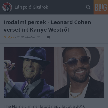
Lángoló Gitárok
Irodalmi percek - Leonard Cohen
verset írt Kanye Westről
Nihil_AK
•
2018. október 12.
The Flame címmel látott napvilágot a 2016