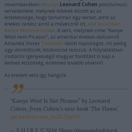
novemberében
elhunyt
Leonard Cohen
posztumusz
verseskötete, melynek többek között az az
érdekessége, hogy tartalmaz egy verset, amit az
énekes zenész arról a művészről írt,
akit korábban
Kanyé Westnek hívtak
. A vers, melynek címe "Kanye
West nem Picasso", az amerikai énekes-dalszerző
Amanda Shires
Twitterén
látott napvilágot, mi pedig
úgy döntöttünk, közkinccsé tesszük. A folytatásban
irodalmi igényességű magyar fordítást is kap a
kedves közönség, érdemes tovább olvasni!
Az eredeti vers így hangzik:
“Kanye West Is Not Picasso” by Leonard
Cohen, from Cohen’s new book ‘The Flame.’
pic.twitter.com/w5lUfkjdYv
— S H I R E S’ $Hit Show (@amandashires)