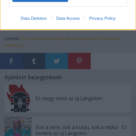
Data Deletion
Data Access
Privacy Policy
Címkék:
jazz
pop
rock
hiphop
blues
kanye west
leonard
cohen
ye
Ajánlott bejegyzések:
Ez megy most az új Lángolón
Sok a zene, sok a kütyü, sok a móka - Ez
történt az új Lángolón