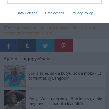
Data Deletion
Data Access
Privacy Policy
Címkék:
premier
rock
hír
metal
strong deformity
elecro
miniinterjú
#hangfoglaló2018
Ajánlott bejegyzések:
Sok a zene, sok a kütyü, sok a móka - Ez
történt az új Lángolón
Kanye West nem ad ki több lemezt, amíg
meg nem szabadul a kiadóitól