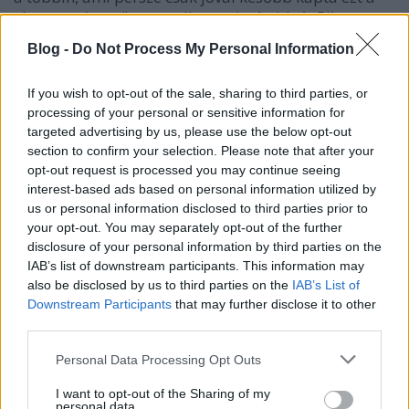
címet, ami a szöveg egyik sora is. A videót Riba
Mario rendező/operatőr vezényletével, valamint
Blog -
Do Not Process My Personal Information
Pelle Pál operatőr segitségével forgattuk, aki egyben
az old school merga sofőrje is a klipben. A
If you wish to opt-out of the sale, sharing to third parties, or
helyszínen sokat agyaltunk, majd végül beugrott a
processing of your personal or sensitive information for
salföldi Pálos Kolostor, ahol egy családi balatoni
targeted advertising by us, please use the below opt-out
kiruccanás alkalmával jártunk nem is olyan
section to confirm your selection. Please note that after your
rég. Mindenképp valami romos helyszínt akart a
opt-out request is processed you may continue seeing
zenekar, a Pálos rom meg még ráadásul gótikus is,
interest-based ads based on personal information utilized by
aminek külön örültünk.
us or personal information disclosed to third parties prior to
your opt-out. You may separately opt-out of the further
A főszereplő Bús Teodóra, akit a saját maga által
disclosure of your personal information by third parties on the
tervezett ruhákban lehet látni, és akit egyik
IAB’s list of downstream participants. This information may
barátunk, Sustik Kriszta, az előző klipünk stylistja
also be disclosed by us to third parties on the
IAB’s List of
ajánlott figyelmünkbe. Egy tipikus mai depis lányt
Downstream Participants
that may further disclose it to other
alakit, aki sokat gyötrődik, majd végül olyan helyen
third parties.
talál megoldást, ami a komfortzónáján kívül esik, és
elsőre tán veszélyesnek is tűnik. Persze mindez
Please note that this website/app uses one or more Google
Personal Data Processing Opt Outs
inkább szimbolikus módon jelenik meg a klipben.
services and may gather and store information including but
not limited to your visit or usage behaviour. You may click to
I want to opt-out of the Sharing of my
personal data.