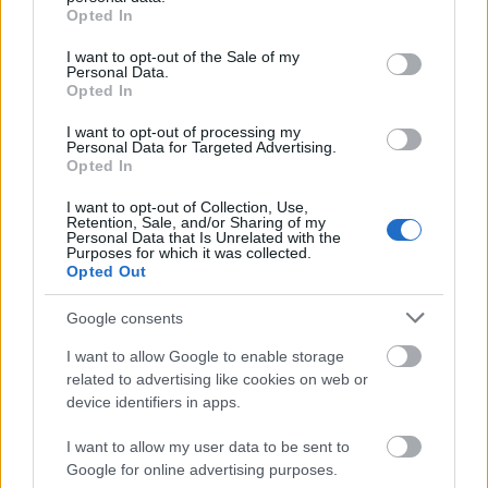
Mi lesz az eddigi eléggé hézagos zenekari
grant or deny consent to Google and its third-party tags to
Opted In
use your data for below specified purposes in below Google
jelentkezésekkel a jövőben?
consent section.
I want to opt-out of the Sale of my
Personal Data.
Ami a jövőt illeti, felmerült egy album felvételének
Opted In
terve is. Új dalok biztosan lesznek, lehet, kicsit
sűrűbben, mint eddig. Koncertdátumaink azonban
I want to opt-out of processing my
egyelőre nincsenek, de amint lesznek, a Facebook-
Personal Data for Targeted Advertising.
Opted In
oldalunkon közzé fogjuk tenni őket.
I want to opt-out of Collection, Use,
Nincs más hátra, nézzétek és hallgassátok!
Retention, Sale, and/or Sharing of my
Personal Data that Is Unrelated with the
Purposes for which it was collected.
Opted Out
Google consents
I want to allow Google to enable storage
related to advertising like cookies on web or
device identifiers in apps.
I want to allow my user data to be sent to
Google for online advertising purposes.