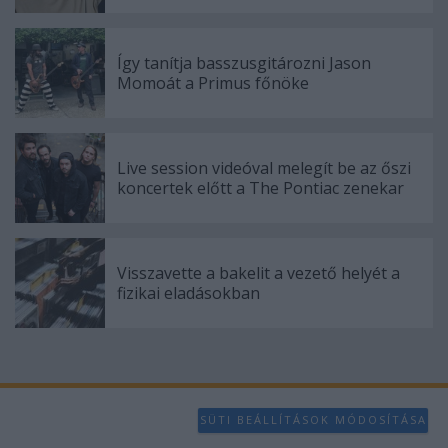
Így tanítja basszusgitározni Jason
Momoát a Primus főnöke
Live session videóval melegít be az őszi
koncertek előtt a The Pontiac zenekar
Visszavette a bakelit a vezető helyét a
fizikai eladásokban
SÜTI BEÁLLÍTÁSOK MÓDOSÍTÁSA