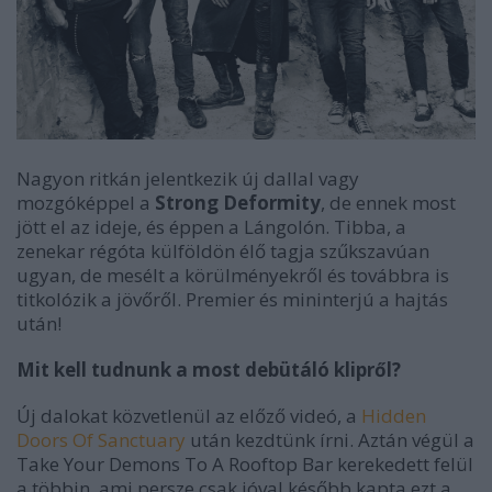
Nagyon ritkán jelentkezik új dallal vagy
mozgóképpel a
Strong Deformity
, de ennek most
jött el az ideje, és éppen a Lángolón. Tibba, a
zenekar régóta külföldön élő tagja szűkszavúan
ugyan, de mesélt a körülményekről és továbbra is
titkolózik a jövőről. Premier és mininterjú a hajtás
után!
Mit kell tudnunk a most debütáló klipről?
Új dalokat közvetlenül az előző videó, a
Hidden
Doors Of Sanctuary
után kezdtünk írni. Aztán végül a
Take Your Demons To A Rooftop Bar kerekedett felül
a többin, ami persze csak jóval később kapta ezt a