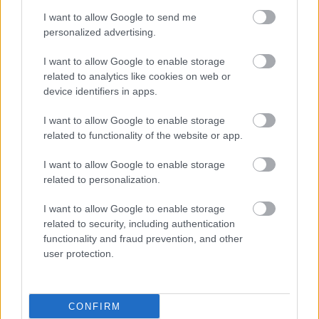
I want to allow Google to send me
personalized advertising.
I want to allow Google to enable storage
related to analytics like cookies on web or
device identifiers in apps.
I want to allow Google to enable storage
További információk a Strong Deformity
Facebook-
related to functionality of the website or app.
oldalán
.
I want to allow Google to enable storage
A posztot a Hangfoglaló Program keretében az NKA
related to personalization.
támogatta
I want to allow Google to enable storage
related to security, including authentication
functionality and fraud prevention, and other
user protection.
CONFIRM