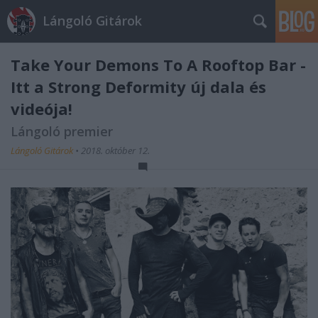
Lángoló Gitárok
Take Your Demons To A Rooftop Bar -
Itt a Strong Deformity új dala és
videója!
Lángoló premier
Lángoló Gitárok
•
2018. október 12.