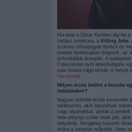
Ma este a Dürer Kertben lép fel 
hatású zenekara, a
Killing Joke
.
számos stílusjegyet ötvöző és me
eredeti felállásában dolgozik, az
évfordulóját ünneplik. A budapesti
Colemannel nyílt lehetőségünk eg
más húsba vágó témák is helyet 
Facebook
)
Milyen érzés beülni a buszba e
indulásakor?
Nagyon sokféle érzés keveredik 
találkozom, akik beszélnek nekem 
vagy olyanokkal, akiket a zenénk 
hete elhunyt szülei miatt jött, aki
helyettük. Rengeteg hasonló élmén
mióta a zenekar működik. Nem so