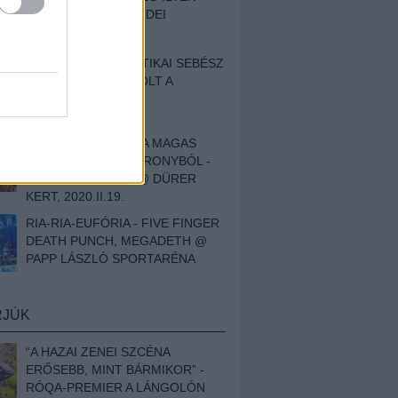
BESZÁMOLÓNK AZ IDEI
SZIGETRŐL
EGY HALLÁSPLASZTIKAI SEBÉSZ
NAPLÓJA - ILYEN VOLT A
SWANSRÓL SZÓLÓ
DOKUMENTUMFILM
MÉLY FÉRFIBÁNAT A MAGAS
ELEFÁNTCSONTTORONYBÓL -
LEPROUS, KLONE @ DÜRER
KERT, 2020.II.19.
RIA-RIA-EUFÓRIA - FIVE FINGER
DEATH PUNCH, MEGADETH @
PAPP LÁSZLÓ SPORTARÉNA
RJÚK
“A HAZAI ZENEI SZCÉNA
ERŐSEBB, MINT BÁRMIKOR” -
RÓQA-PREMIER A LÁNGOLÓN