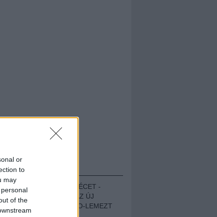
sonal or
HALLGASD!
ection to
ou may
MEGUGROTTÁK A LÉCET -
 personal
MEGHALLGATTUK AZ ÚJ
out of the
PROTEST THE HERO-LEMEZT
 downstream