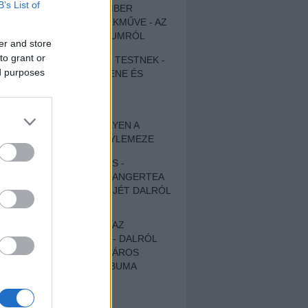
B’s List of
EGY DÜHÖS VÉNEMBER
UNIVERZÁLIS REMEKMŰVE - AZ
ÚJ BOB DYLAN-ALBUMRÓL
er and store
to grant or
ZENE LÉLEKNEK ÉS TESTNEK -
ed purposes
AUTENTIKUS NÉPZENE ÉS
KÖLTÉSZET
ÚJJÁSZÜLETETT
SZOMORKODÁS - ILYEN A
KATATONIA ÚJ NAGYLEMEZE
CROCODILE NERVES -
HALLGASD MEG AZ ANGERTEA
MA MEGJELENT EP-JÉT DALRÓL
DALRA!
A FELELŐSSÉGTŐL AZ
ELLOPOTT FÖLDIG - DALRÓL
DALRA A KÉPZELT VÁROS
SAMIZDAT CÍMŰ ALBUMA
ETÉS