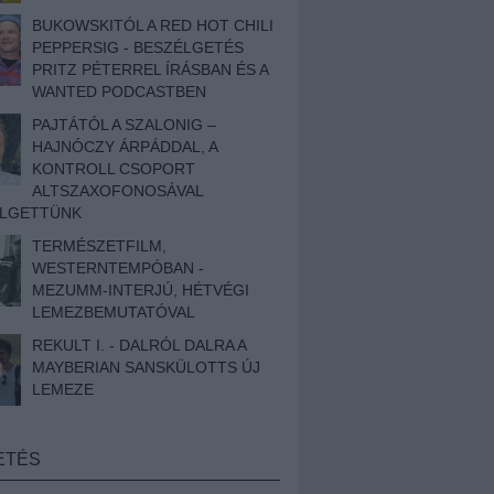
BUKOWSKITÓL A RED HOT CHILI
PEPPERSIG - BESZÉLGETÉS
PRITZ PÉTERREL ÍRÁSBAN ÉS A
WANTED PODCASTBEN
PAJTÁTÓL A SZALONIG –
HAJNÓCZY ÁRPÁDDAL, A
KONTROLL CSOPORT
ALTSZAXOFONOSÁVAL
ÉLGETTÜNK
TERMÉSZETFILM,
WESTERNTEMPÓBAN -
MEZUMM-INTERJÚ, HÉTVÉGI
LEMEZBEMUTATÓVAL
REKULT I. - DALRÓL DALRA A
MAYBERIAN SANSKÜLOTTS ÚJ
LEMEZE
ETÉS