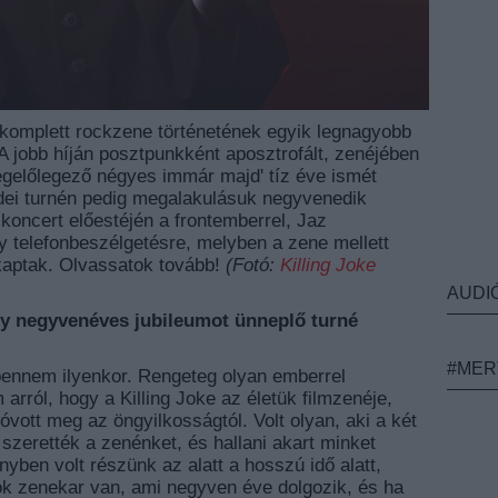
a komplett rockzene történetének egyik legnagyobb
 A jobb híján posztpunkként aposztrofált, zenéjében
gelőlegező négyes immár majd' tíz éve ismét
 idei turnén pedig megalakulásuk negyvenedik
 koncert előestéjén a frontemberrel, Jaz
y telefonbeszélgetésre, melyben a zene mellett
kaptak. Olvassatok tovább!
(Fotó:
Killing Joke
AUDI
gy negyvenéves jubileumot ünneplő turné
#MER
bennem ilyenkor. Rengeteg olyan emberrel
arról, hogy a Killing Joke az életük filmzenéje,
óvott meg az öngyilkosságtól. Volt olyan, aki a két
k szerették a zenénket, és hallani akart minket
yben volt részünk az alatt a hosszú idő alatt,
k zenekar van, ami negyven éve dolgozik, és ha