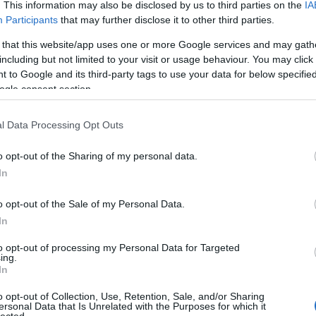
 volt egészen a kezdetek óta. Biztosak voltunk
. This information may also be disclosed by us to third parties on the
IA
visszanézek az elmúlt negyven évre nem véletlen,
Participants
that may further disclose it to other third parties.
ullal megalapítottuk a zenekart 1978-ban,
teleztük magunkat egy ideának, ami végül az egész
 that this website/app uses one or more Google services and may gath
n fontos dolog.
including but not limited to your visit or usage behaviour. You may click 
 to Google and its third-party tags to use your data for below specifi
lrendeltetett szellemi misszió volt?
ogle consent section.
y a Killing Joke-nak mindig fontos része volt a
elfoghatjuk ezt egy küldetésnek is. Hogy őszintén
l Data Processing Opt Outs
bereket. Nemrég jártunk az Egyesült Államokban,
arról, mi történik: arról, hogyan nyer teret újra a
gy óta köztudott, hogy hogyan figyeli az emberek
o opt-out of the Sharing of my personal data.
gi Ügynökség. Az emberek nem mernek többé
In
tik az érzéseiket. Mindenki fél elmondani, mit
 erkölcsi értelemben az, hogy az ilyen fájdalmas
o opt-out of the Sale of my Personal Data.
ogy szeptember 11-e megszervezett, belső munka
In
 világrend épüljön fel, ami egyáltalán nem működik
az Európai Unió szétesését, a populista politikusok
to opt-out of processing my Personal Data for Targeted
 említhetem akár a nemzetközi konfliktusokat
ing.
ling Joke dalai ezekről a bizonytalan, utópisztikus
In
s zenekar foglalkozik ezekkel a témákkal. Ezért
o opt-out of Collection, Use, Retention, Sale, and/or Sharing
ersonal Data that Is Unrelated with the Purposes for which it
HIRD
lected.