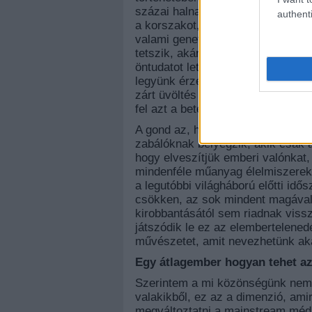
százai halnak ki szinte naponta, p
authenti
a korszakot, a klímaváltozást, vá
valami genetikai hiba, ami kapzsi
tetszik, akár nem, úton vagyunk
öntudatot letölteni tudattalan tes
legyünk érzésekre, sírásra, könyör
zárt üvöltés az ilyen átalakulást 
fel azt a beteg őrületet, ami a vilá
A gond az, hogy elértük azt a po
zabálóknak bélyegzik, akik csak a 
hogy elveszítjük emberi valónkat,
mindenféle műanyag élelmiszerekk
a legutóbbi világháború előtti idő
csökken, az sok mindent magával 
kirobbantásától sem riadnak vissz
játszódik le ez az elembertelened
művészetet, amit nevezhetünk akár
Egy átlagember hogyan tehet az
Szerintem a mi közönségünk nem 
valakikből, ez az a dimenzió, ami
megváltoztatni a mainstream méd