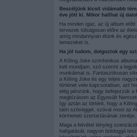
Beszéljünk kicsit vidámabb tém
éve jött ki. Mikor hallhat új da
Ha minden igaz, az új album előtt
tervezek túlságosan előre az éle
amíg mindannyian élünk és egész
lemezeket is.
Ha jól tudom, dolgoztok egy sz
A Killing Joke szimfonikus album
kell mondjam, szó szerint a legjob
munkáimat is. Fantasztikusan sik
a Killing Joke és egy teljes nag
történet vele kapcsolatban, azt h
elég pénzünk, hogy befejezzük a f
megbízásom az Egyesült Nemzetek
Így aztán az történt, hogy a Kill
latin szöveggel, szóval most az 
körmeneti szertartásának zenéje, 
Maga a felvétel tényleg szenzáci
hallgatását, nagyon boldoggá tes