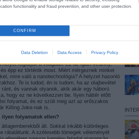
ár évtizedes távlatokban, és ha túl akarjuk élni ezt
cation functionality and fraud prevention, and other user protection.
ltoztatnunk kell magunkon, a testi igényeinken. Van
vá, agresszívvá és állatiassá tesz minket. Akár
 a transzhumanizmus korába, ahol képesek leszünk
tekbe, és közben elveszítjük azt, hogy képesek
CONFIRM
ületre. A Killing Joke, ha úgy tetszik, egy palackba
katalizáló folyamatok ellen. A zenénkkel dolgozzuk
gban zajlik.
Data Deletion
Data Access
Privacy Policy
ntot, amikor az emberek nagy részét haszontalan
helyet foglalják a világban. Ez az igazi veszély,
 és épp ez történik most. Miért mérgeznek minket
el, mire való a nanotechnológia? A helyzet hasonló
szakhoz. Te is tudod, én is tudom, ha az olajbevétel
ránt, és vannak olyanok, akik akár egy háború
a, hogy ez ne következzen be. Ilyen háttér előtt
ési folyamat, és ez szüli meg azt az erőszakos
 Killing Joke-nak is.
INTE
 ilyen folyamatok ellen?
átlagemberekből áll. Sokkal inkább különleges
re rátaláltunk. A szélesebb tömegek véleményét
ia ellenében nagyon kemény feladat manapság.