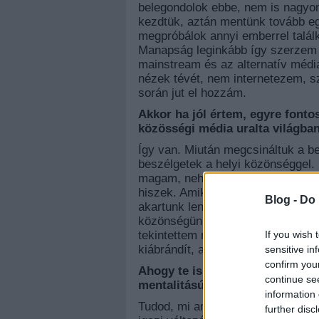
belegondolok ebbe, nem is nagyon
kezdtük, aztán mentünk tovább e
megpróbálok annyi emberrel talál
Manapság leginkább így szerzem b
mainstream és az alternatív médi
nézek tévét, nem internetezem, s
során jut el hozzám.
Akkor ha jól értem, egyre font
közösségi média uralta világba
Így van. Miután megcsináltuk a b
beszélgetek a helyi közönséggel.
magam, nehezemre esik az ilyesmi
hiszek. Amikor elkezdtük a zenek
Blog -
Do 
akartunk lenni, mindig is az volt
közönségünkkel, ahogy mi hívjuk 
If you wish 
tekintettem magam valamiféle pied
kiábrándít, amikor az úgynevezett
sensitive in
confirm you
Ahogy te is mondtad, a Killing J
continue se
mentalitású csapat. Mi volt a cé
information 
Tudod, mi annak a generációnak a 
further disc