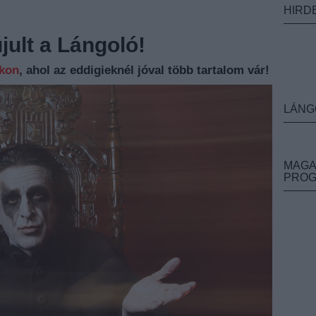
HIRD
ult a Lángoló!
nkon
, ahol az eddigieknél jóval több tartalom vár!
LÁNG
MAGA
PRO