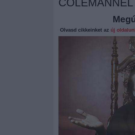
COLEMANNEL
Megúj
Olvasd cikkeinket az
új oldalu