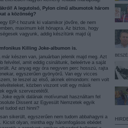
ákról! A legutolsó, Pylon című albumotok három
lokat a közönség?
 egy EP-t hozunk ki valamikor jövőre, de nem
temben, maximum két hónapra. Az biztos, hogy
ségesek vagyunk, addig készítünk majd új
imfonikus Killing Joke-albumon is.
BESZ
a már készen van, januárban jelenik majd meg. Azt
b felvétel, amit eddig csináltunk, beleértve a saját
erült. Az anyag egy óra negyven perc hosszú, rajta
yzenekar, egyszerűen gyönyörű. Van egy vicces
iszem, te leszel az első, akinek elmondom: nem volt
elvételeket, közben viszont volt egy másik
 egyik szervezetétől.
ing Joke egyik dalának motívumait használtam fel
Absolute Dissent az Egyesült Nemzetek egyik
el tudod ezt hinni?
ósan sikerült, egyszerűen nem tudom abbahagyni a
HIRD
z. Kicsit olyan, mintha egy háromfogásos ebédet