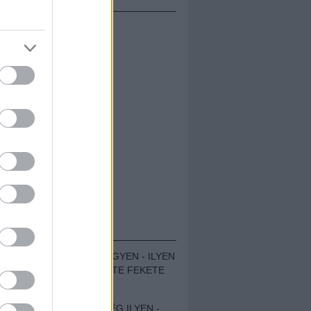
ÁMOLÓK
ZENÉS TÁBOR A HEGYEN - ILYEN
VOLT A VÍRUS SZÜLTE FEKETE
ZAJ FESZTIVÁL
SOHA NEM VOLT MÉG ILYEN -