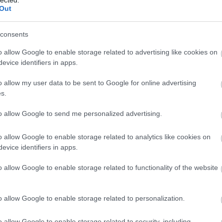
Out
consents
o allow Google to enable storage related to advertising like cookies on
evice identifiers in apps.
o allow my user data to be sent to Google for online advertising
s.
to allow Google to send me personalized advertising.
o allow Google to enable storage related to analytics like cookies on
evice identifiers in apps.
BESZ
o allow Google to enable storage related to functionality of the website
n felbukkan az apokalipszis víziója. Mit gondolsz
y az emberiség esélyeiről?
o allow Google to enable storage related to personalization.
ihalási periódus. Öt ilyen esemény már volt a Föld
st lépünk át a hatodik ilyen korszakba. Fajok
o allow Google to enable storage related to security, including