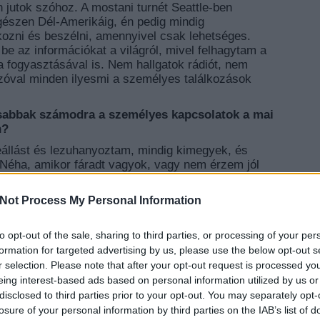
 jutok szóhoz. A mostani turnét Seattle-ben
gészen Dél-Amerikáig, én pedig mindig
kozni és beszélni, amennyivel csak lehetséges.
e az információkat a világról, mivel felhagytam a
a fogyasztásával is. Nem hallgatok rádiót, nem
zóval minden ilyesmi a személyes találkozások
osabbak számodra a személyes kapcsolatok a mai
n?
eállást és lezuhanyoztam, mindig kimegyek, és
 Néha, amikor fáradt vagyok, vagy nem érzem jól
, de próbálok minél többször így tenni, mert ebben
art, egyáltalán nem klasszikus rocksztárok
Not Process My Personal Information
 az alapelvünk, hogy mi egyek vagyunk a
őket, a gyülekezőkkel, így aztán soha nem is
to opt-out of the sale, sharing to third parties, or processing of your per
esztálra állított figurának, és meglehetősen
EZT 
 rocksztárok így viselkednek.
formation for targeted advertising by us, please use the below opt-out s
r selection. Please note that after your opt-out request is processed y
oke sosem volt az a klasszikus rock 'n roll
eing interest-based ads based on personal information utilized by us or
lkitűzésetek, amikor elindítottátok a zenekart?
disclosed to third parties prior to your opt-out. You may separately opt-
tagjai vagyunk, akik abban hittek, hogy a zene
losure of your personal information by third parties on the IAB’s list of