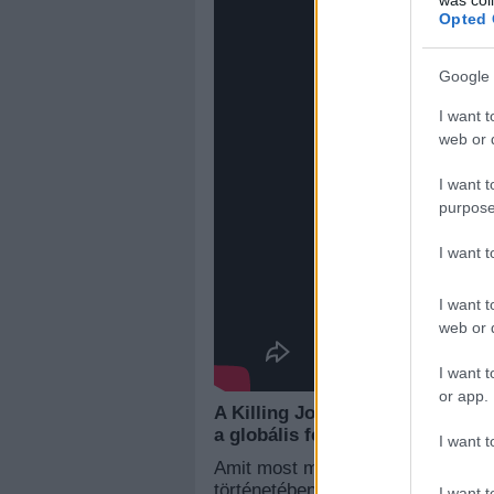
Opted 
Google 
I want t
web or d
I want t
purpose
I want 
I want t
web or d
I want t
or app.
A Killing Joke világában gyakra
a globális felmelegedésről, vag
I want t
Amit most megélünk, az egyfajta k
történetében, és sokak szerint mo
I want t