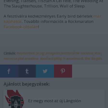
Evening, Tiansen, Tisztán A Cél Felé, The Wedding At
The Slaughterhouse, Trillion, Wall of Sleep.
A fesztiválra kedvezményes Early bird bérletek
már
kaphatók
. További információk a Rockmaraton
Facebook-oldalán
!
Címkék:
bejelentés
programajánló
fesztivál
hír
rockmaraton
nervosa
phil anselmo
aborted
philip h anselmo & the illegals
Ajánlott bejegyzések:
Ez megy most az új Lángolón