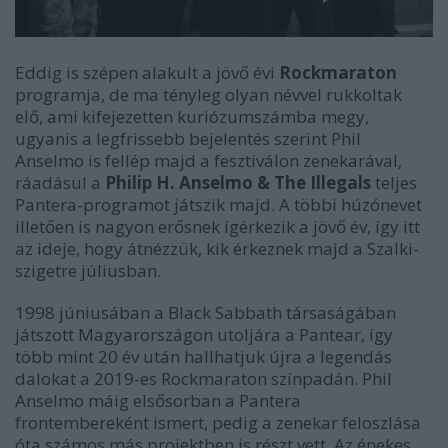
Eddig is szépen alakult a jövő évi
Rockmaraton
programja, de ma tényleg olyan névvel rukkoltak
elő, ami kifejezetten kuriózumszámba megy,
ugyanis a legfrissebb bejelentés szerint Phil
Anselmo is fellép majd a fesztiválon zenekarával,
ráadásul a
Philip H. Anselmo & The Illegals
teljes
Pantera-programot játszik majd. A többi húzónevet
illetően is nagyon erősnek ígérkezik a jövő év, így itt
az ideje, hogy átnézzük, kik érkeznek majd a Szalki-
szigetre júliusban.
1998 júniusában a Black Sabbath társaságában
játszott Magyarországon utoljára a Pantear, így
több mint 20 év után hallhatjuk újra a legendás
dalokat a 2019-es Rockmaraton színpadán. Phil
Anselmo máig elsősorban a Pantera
frontembereként ismert, pedig a zenekar feloszlása
óta számos más projektben is részt vett. Az énekes