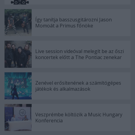
Így tanítja basszusgitározni Jason
Momoát a Primus főnöke
Live session videóval melegít be az őszi
koncertek előtt a The Pontiac zenekar
Zenével erősítenének a számítógépes
játékok és alkalmazások
Veszprémbe költözik a Music Hungary
Konferencia