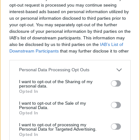
opt-out request is processed you may continue seeing
interest-based ads based on personal information utilized by
us or personal information disclosed to third parties prior to
your opt-out. You may separately opt-out of the further
disclosure of your personal information by third parties on the
IAB’s list of downstream participants. This information may
also be disclosed by us to third parties on the
IAB’s List of
A mai bejelentésben még két külföldi név szerepel.
Downstream Participants
that may further disclose it to other
Az Aborted Rockmaratonos koncertje két éve
third parties.
elmaradt, így visszatérésük duplán adja magát - a
belga death metal brigád szeptemberben
Please note that this website/app uses one or more Google
Personal Data Processing Opt Outs
jelentkezett új lemezzel, így várhatóan friss dalokat
services and may gather and store information including but
is hoznak majd a fesztivál színpadára. Szintén
not limited to your visit or usage behaviour. You may click to
I want to opt-out of the Sharing of my
personal data.
érkezik a Nervosa, akiknél jobban kevés zenekarra
grant or deny consent to Google and its third-party tags to
Opted In
illik a csajmetal jelző, hiszen Prika, Fernanda és
use your data for below specified purposes in below Google
consent section.
Luana thrash metal triója csak lányokból áll. A brazil
I want to opt-out of the Sale of my
Personal Data.
amazonok idén adták ki harmadik stúdióalbumukat
Opted In
Downfall of Mankind címmel, amely a szebbik nem
képviselőtől meglepően marcona thrash metalt
I want to opt-out of processing my
tartalmaz, várhatóan élőben sem okoznak majd
Personal Data for Targeted Advertising.
Opted In
csalódást.