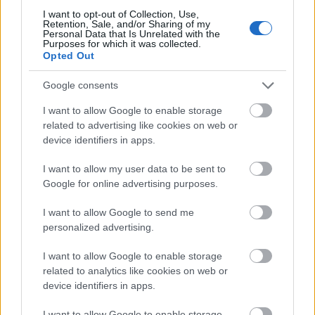
I want to opt-out of Collection, Use,
Retention, Sale, and/or Sharing of my
Personal Data that Is Unrelated with the
Purposes for which it was collected.
Opted Out
Google consents
I want to allow Google to enable storage
related to advertising like cookies on web or
device identifiers in apps.
I want to allow my user data to be sent to
Google for online advertising purposes.
I want to allow Google to send me
personalized advertising.
I want to allow Google to enable storage
related to analytics like cookies on web or
device identifiers in apps.
A Rockmaraton jövő évi felhozatalában olyan
zenekarok képviseltetik magukat, mint a Paradise
I want to allow Google to enable storage