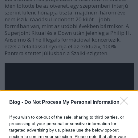
idén töltötte be az ötvenet, egy szeptemberi interjú
szerint kilenc hónapja tiszta, majdnem három éve
nem iszik, ráadásul ledobott 20 kilót – jobb
formában van, mint az utóbbi években bármikor. A
Superjoint Ritual és a Down után jelenleg a Philip H.
Anselmo & The Illegals formációval koncertezik,
ezzel a felállással nyomja el az exkluzív, 100%
Pantera szettet júliusban a Szalki-szigeten.
Blog -
Do Not Process My Personal Information
If you wish to opt-out of the sale, sharing to third parties, or
processing of your personal or sensitive information for
targeted advertising by us, please use the below opt-out
section to confirm your selection. Please note that after your