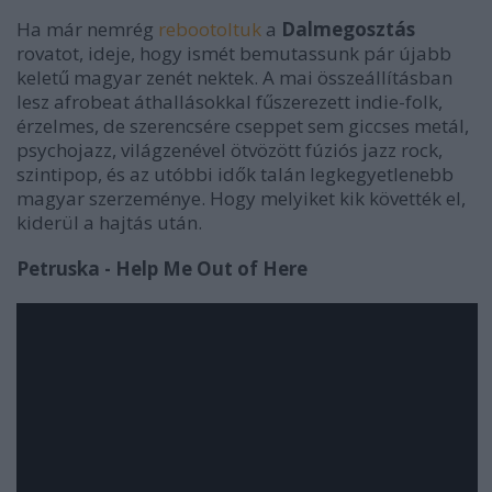
Ha már nemrég
rebootoltuk
a
Dalmegosztás
rovatot, ideje, hogy ismét bemutassunk pár újabb
keletű magyar zenét nektek. A mai összeállításban
lesz afrobeat áthallásokkal fűszerezett indie-folk,
érzelmes, de szerencsére cseppet sem giccses metál,
psychojazz, világzenével ötvözött fúziós jazz rock,
szintipop, és az utóbbi idők talán legkegyetlenebb
magyar szerzeménye. Hogy melyiket kik követték el,
kiderül a hajtás után.
Petruska - Help Me Out of Here