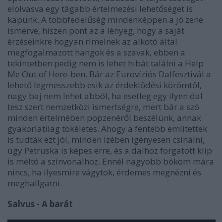
elolvasva egy tágabb értelmezési lehetőséget is
kapunk. A többfedelűség mindenképpen a jó zene
ismérve, hiszen pont az a lényeg, hogy a saját
érzéseinkre hogyan rímelnek az alkotó által
megfogalmazott hangok és a szavak, ebben a
tekintetben pedig nem is lehet hibát találni a Help
Me Out of Here-ben. Bár az Eurovíziós Dalfesztivál a
lehető legmesszebb esik az érdeklődési körömtől,
nagy baj nem lehet abból, ha esetleg egy ilyen dal
tesz szert nemzetközi ismertségre, mert bár a szó
minden értelmében popzenéről beszélünk, annak
gyakorlatilag tökéletes. Ahogy a fentebb említettek
is tudták ezt jól, minden ízében igényesen csinálni,
úgy Petruska is képes erre, és a dalhoz forgatott klip
is méltó a színvonalhoz. Ennél nagyobb bókom mára
nincs, ha ilyesmire vágytok, érdemes megnézni és
meghallgatni.
Salvus - A barát