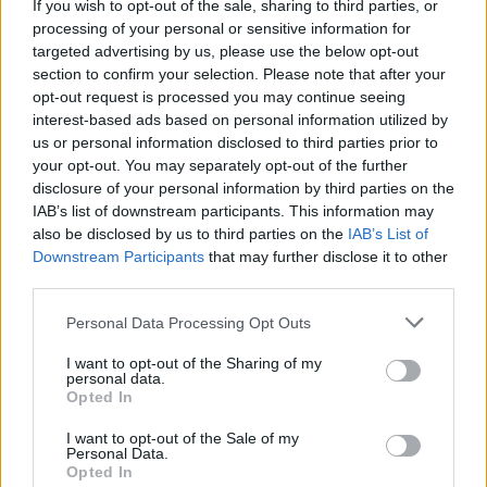
If you wish to opt-out of the sale, sharing to third parties, or
processing of your personal or sensitive information for
A stílusát psychojazzként jellemző
Freakin Disco
targeted advertising by us, please use the below opt-out
Monster című albumáról már
olvashattatok
a
section to confirm your selection. Please note that after your
Lángolón. Nem túl valószínű, hogy a formáció a
opt-out request is processed you may continue seeing
tömegek ízlését keresi ezzel a kategorizálhatatlan,
interest-based ads based on personal information utilized by
sokféle stílust ötvöző zenével,
us or personal information disclosed to third parties prior to
az viszont biztos, hogy kevés egyénibb, kiforrottabb
your opt-out. You may separately opt-out of the further
hallgatnivalóhoz juthat mostanában a magyar
disclosure of your personal information by third parties on the
közönség. Az albumhoz kapcsolódó első videót a
IAB’s list of downstream participants. This information may
also be disclosed by us to third parties on the
IAB’s List of
Rules című számhoz forgatták, és jól is tették: a
Downstream Participants
that may further disclose it to other
nagybőgő által meghatározott kompozíció ezidáig
third parties.
az egyetlen énekes daluk, ami minden
szokatlansága ellenére kitűnő mézesmadzag lehet a
Please note that this website/app uses one or more Google
Personal Data Processing Opt Outs
lemez egészéhez, pláne, ha az azt vizuális
services and may gather and store information including but
szempontból tökéletesen kiegészítő, bizarr
not limited to your visit or usage behaviour. You may click to
I want to opt-out of the Sharing of my
szörnyeket felvonultató, Freund Ádám által
personal data.
grant or deny consent to Google and its third-party tags to
Opted In
rendezett videót is hozzávesszük. Nekem utóbbiról
use your data for below specified purposes in below Google
valamiért a Donnie Darko ugrott be, de ez abból a
consent section.
I want to opt-out of the Sale of my
szempontból lényegtelen, hogy ha valaki rászán öt
Personal Data.
Opted In
egész percet, nagy eséllyel szívesen fedezi majd fel