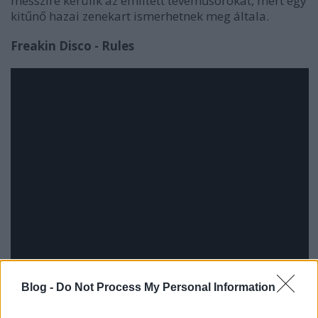
messzire kerülik az említett tévéműsorokat, mert egy
kitűnő hazai zenekart ismerhetnek meg általa.
Freakin Disco - Rules
Blog -
Do Not Process My Personal Information