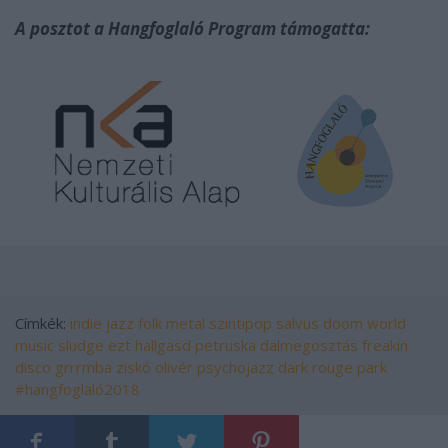
A posztot a Hangfoglaló Program támogatta:
Címkék:
indie
jazz
folk
metal
szintipop
salvus
doom
world
music
sludge
ezt hallgasd
petruska
dalmegosztás
freakin
disco
grrrmba
ziskó olivér
psychojazz
dark rouge park
#hangfoglaló2018