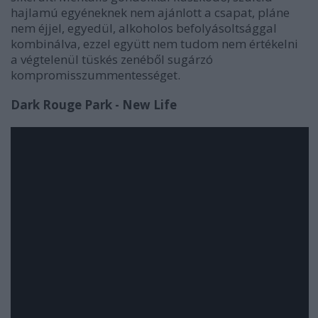
hajlamú egyéneknek nem ajánlott a csapat, pláne
nem éjjel, egyedül, alkoholos befolyásoltsággal
kombinálva, ezzel együtt nem tudom nem értékelni
a végtelenül tüskés zenéből sugárzó
kompromisszummentességet.
Dark Rouge Park - New Life