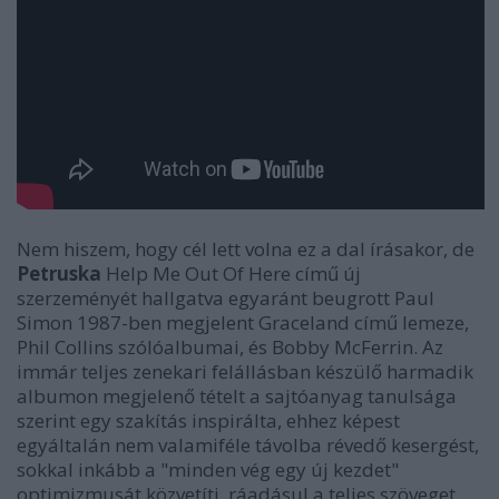
Nem hiszem, hogy cél lett volna ez a dal írásakor, de
Petruska
Help Me Out Of Here című új
szerzeményét hallgatva egyaránt beugrott Paul
Simon 1987-ben megjelent Graceland című lemeze,
Phil Collins szólóalbumai, és Bobby McFerrin. Az
immár teljes zenekari felállásban készülő harmadik
albumon megjelenő tételt a sajtóanyag tanulsága
szerint egy szakítás inspirálta, ehhez képest
egyáltalán nem valamiféle távolba révedő kesergést,
sokkal inkább a "minden vég egy új kezdet"
optimizmusát közvetíti, ráadásul a teljes szöveget