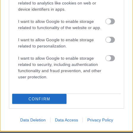
related to analytics like cookies on web or
Ziskó Olivér neve a mainstream zenék közönségének
device identifiers in apps.
talán nem mond túl sokat, de azok, akik az utóbbi
I want to allow Google to enable storage
évtizedekben figyelemmel követték a magyar
related to functionality of the website or app.
undergroundot, biztosan találkoztak a nevével,
többek között az arkhē dobosaként. A napokban
I want to allow Google to enable storage
megjelent, Wondrous Stag című szólóalbumáról
related to personalization.
korábban már
hallhattatok
a Lángolón egy dalt,
azóta pedig itt az újabb kedvcsináló a lemezhez a
I want to allow Google to enable storage
Birdie /Arrival to the Motherland/ videójával.
related to security, including authentication
Ahogyan a lemez egésze, ez a szerzemény is nehezen
functionality and fraud prevention, and other
skatulyázható, hiszen ugyanúgy fellelhető benne a
user protection.
fúziós jazz, a magyar népzene, vagy akár a világzene
Dead Can Dance-féle megközelítése. Aki számára
vonzó a stílusok bátor keverése, és a mondvacsinált
CONFIRM
korlátokra nagy ívben fittyet hányó alkotói alapállás,
azoknak bátran ajánlom ezt a dalt, melyben magyar
népzenei motívumok keverednek kiszámíthatatlan
Data Deletion
Data Access
Privacy Policy
ritmusokkal, és egy remekbe szabott, hangulatában
kissé latin jazzes gitárszólóval.