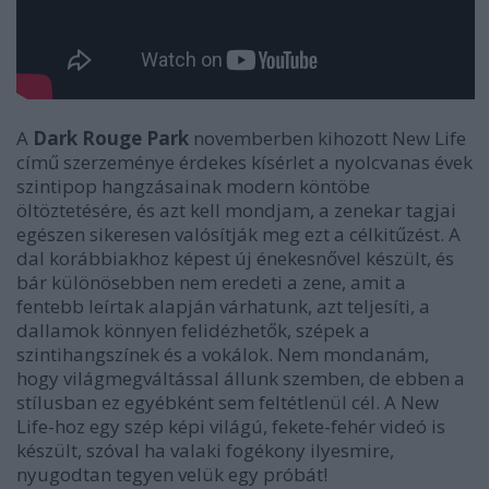
A
Dark Rouge Park
novemberben kihozott New Life
című szerzeménye érdekes kísérlet a nyolcvanas évek
szintipop hangzásainak modern köntöbe
öltöztetésére, és azt kell mondjam, a zenekar tagjai
egészen sikeresen valósítják meg ezt a célkitűzést. A
dal korábbiakhoz képest új énekesnővel készült, és
bár különösebben nem eredeti a zene, amit a
fentebb leírtak alapján várhatunk, azt teljesíti, a
dallamok könnyen felidézhetők, szépek a
szintihangszínek és a vokálok. Nem mondanám,
hogy világmegváltással állunk szemben, de ebben a
stílusban ez egyébként sem feltétlenül cél. A New
Life-hoz egy szép képi világú, fekete-fehér videó is
készült, szóval ha valaki fogékony ilyesmire,
nyugodtan tegyen velük egy próbát!