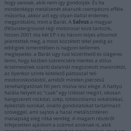
hogy vannak, akik nem így gondolják. És ha
mindenképp metálzenét akarunk csempészni efféle
műsorba, akkor azt egy olyan dallal érdemes
megpróbálni, mint a Barát. A
Salvus
a magyar
(fél)underground régi motorosai közé tartozik,
hiszen 2001 óta két EP-t és három teljes albumot
jelentettek meg, a most közzétett tétel pedig az
eddigiek ismeretében is nagyon kellemes
meglepetés: a Barát úgy tud közérthető és slágeres
lenni, hogy közben szerencsére mentes a stílus
érzelmes(nek szánt) dalainál megszokott maníroktól,
az ilyenkor szinte kötelező pátosszal teli
modoroskodástól, amiből minden jóérzésű
zenehallgatónak fél perc múlva lesz elege. A hattyú
halála helyett ez "csak" egy ízléssel megírt, okosan
hangszerelt rockdal, szép, többszólamú vokálokkal,
épkézláb sorokat, önálló gondolatokat tartalmazó
szöveggel, ami sajnos a hazai metálszíntéren
manapság elég ritka vendég. A magam részéről
kifejezetten ajánlom a számot azoknak is, akik