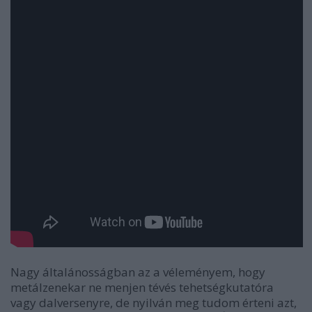
Nagy általánosságban az a véleményem, hogy
metálzenekar ne menjen tévés tehetségkutatóra
vagy dalversenyre, de nyilván meg tudom érteni azt,