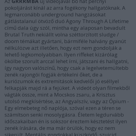
Az
GRRRMBA
új videójával bő hat percnyi
pokoljárást kínál az arra fogékony hallgatóknak. A
legmarconább underground hangzásokat
gátlástalanul ötvöző duó Agony Through A Lifetime
című dala úgy szól, mintha egy alaposan bevadult
Brutal Truth nekiállt volna széttorzított sludge /
doom témákat gyártani, bármiféle halvány gyanút
nélkülözve azt illetően, hogy ezt nem gondolják a
lehető legkomolyabban. Ilyen riffeket kizárólag
ökölbe szorult arccal lehet írni, játszani és hallgatni,
így nagyon valószínű, hogy csak a legelvetemültebb
zenék rajongói fogják értékelni őket, de a
kuriózumok és extremitások kedvelői jó eséllyel
felkapják majd rá a fejüket. A videót olyan filmekből
vágták össze, mint a Mocskos zsaru, a Krisztus
utolsó megkísértése, az Angyalszív, vagy az Ópium -
Egy elmebeteg nő naplója, szóval ezen a téren se
számítson senki mosolygásra. Életem legdurvább
időszakaiban én is sokszor éreztem késztetést ilyen
zenék írására, de ma már örülök, hogy ez nem
sikerült. Mentális gondokkal küszködő, szuicid